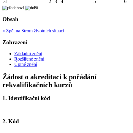
31
1
2
3
4
5
6
Obsah
« Zpět na Strom životních situací
Zobrazení
Základní znění
Rozšířené znění
Úplné znění
Žádost o akreditaci k pořádání
rekvalifikačních kurzů
1.
Identifikační kód
2.
Kód