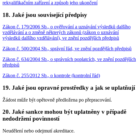
rekvalifikačním zařízení a způsob jeho ukončení
18.
Jaké jsou související předpisy
Zákon č. 179/2006 Sb., o ověřování a uznávání výsledků dalšího
vzdělávání a o změně některých zákonů (zákon o uznávání
výsledků dalšího vzdělávání), ve znění pozdějších předpisů
Zákon č. 500/2004 Sb., správní řád, ve znění pozdějších předpisů
Zákon č. 634/2004 Sb., o správních poplatcích, ve znění pozdějších
předpisů
Zákon č. 255/2012 Sb., o kontrole (kontrolní řád)
19.
Jaké jsou opravné prostředky a jak se uplatňují
Žádost může být opětovně předložena po přepracování.
20.
Jaké sankce mohou být uplatněny v případě
nedodržení povinností
Neudělení nebo odejmutí akreditace.