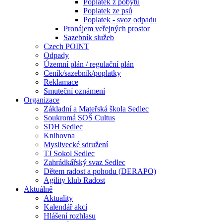
Poplatek z pobytu
Poplatek ze psů
Poplatek - svoz odpadu
Pronájem veřejných prostor
Sazebník služeb
Czech POINT
Odpady
Územní plán / regulační plán
Ceník/sazebník/poplatky
Reklamace
Smuteční oznámení
Organizace
Základní a Mateřská škola Sedlec
Soukromá SOŠ Cultus
SDH Sedlec
Knihovna
Myslivecké sdružení
TJ Sokol Sedlec
Zahrádkářský svaz Sedlec
Dětem radost a pohodu (DERAPO)
Agility klub Radost
Aktuálně
Aktuality
Kalendář akcí
Hlášení rozhlasu