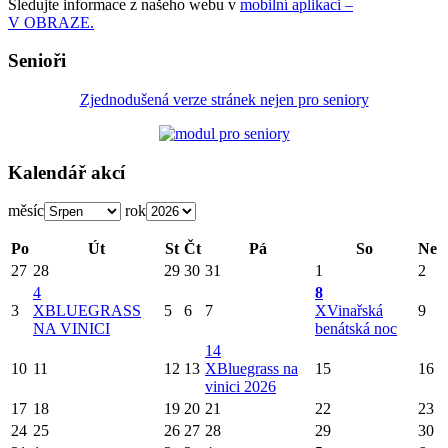
Sledujte informace z našeho webu v
mobilní aplikaci –
V OBRAZE.
Senioři
Zjednodušená verze stránek nejen pro seniory
Kalendář akcí
měsíc
rok
Po
Út
St
Čt
Pá
So
Ne
27
28
29
30
31
1
2
4
8
3
X
BLUEGRASS
5
6
7
X
Vinařská
9
NA VINICI
benátská noc
14
10
11
12
13
X
Bluegrass na
15
16
vinici 2026
17
18
19
20
21
22
23
24
25
26
27
28
29
30