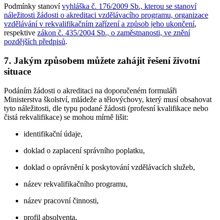
Podmínky stanoví
vyhláška č. 176/2009 Sb., kterou se stanoví
náležitosti žádosti o akreditaci vzdělávacího programu, organizace
vzdělávání v rekvalifikačním zařízení a způsob jeho ukončení
,
respektive
zákon č. 435/2004 Sb., o zaměstnanosti, ve znění
pozdějších předpisů
.
7.
Jakým způsobem můžete zahájit řešení životní
situace
Podáním žádosti o akreditaci na doporučeném formuláři
Ministerstva školství, mládeže a tělovýchovy, který musí obsahovat
tyto náležitosti, dle typu podané žádosti (profesní kvalifikace nebo
čistá rekvalifikace) se mohou mírně lišit:
identifikační údaje,
doklad o zaplacení správního poplatku,
doklad o oprávnění k poskytování vzdělávacích služeb,
název rekvalifikačního programu,
název pracovní činnosti,
profil absolventa,