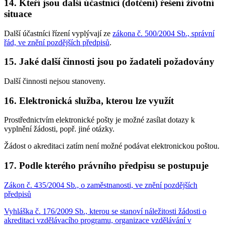
14.
Kteří jsou další účastníci (dotčení) řešení životní
situace
Další účastníci řízení vyplývají ze
zákona č. 500/2004 Sb., správní
řád, ve znění pozdějších předpisů
.
15.
Jaké další činnosti jsou po žadateli požadovány
Další činnosti nejsou stanoveny.
16.
Elektronická služba, kterou lze využít
Prostřednictvím elektronické pošty je možné zasílat dotazy k
vyplnění žádosti, popř. jiné otázky.
Žádost o akreditaci zatím není možné podávat elektronickou poštou.
17.
Podle kterého právního předpisu se postupuje
Zákon č. 435/2004 Sb., o zaměstnanosti, ve znění pozdějších
předpisů
Vyhláška č. 176/2009 Sb., kterou se stanoví náležitosti žádosti o
akreditaci vzdělávacího programu, organizace vzdělávání v