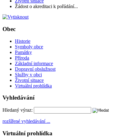
Životní situace
Žádost o akreditaci k pořádání...
Obec
Historie
Symboly obce
Památky
Příroda
Základní informace
Dopravní obslužnost
Služby v obci
Životní situace
Virtuální prohlídka
Vyhledávání
Hledaný výraz:
rozšířené vyhledávání ...
Virtuální prohlídka