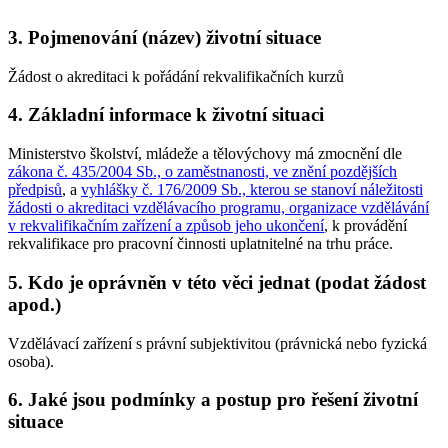
3.
Pojmenování (název) životní situace
Žádost o akreditaci k pořádání rekvalifikačních kurzů
4.
Základní informace k životní situaci
Ministerstvo školství, mládeže a tělovýchovy má zmocnění dle
zákona č. 435/2004 Sb., o zaměstnanosti, ve znění pozdějších
předpisů
, a
vyhlášky č. 176/2009 Sb., kterou se stanoví náležitosti
žádosti o akreditaci vzdělávacího programu, organizace vzdělávání
v rekvalifikačním zařízení a způsob jeho ukončení
, k provádění
rekvalifikace pro pracovní činnosti uplatnitelné na trhu práce.
5.
Kdo je oprávněn v této věci jednat (podat žádost
apod.)
Vzdělávací zařízení s právní subjektivitou (právnická nebo fyzická
osoba).
6.
Jaké jsou podmínky a postup pro řešení životní
situace