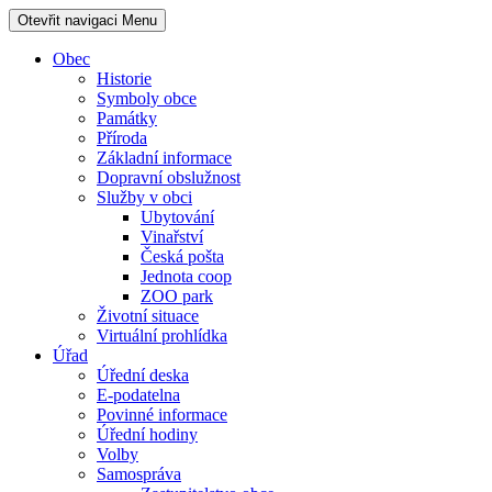
Otevřit navigaci
Menu
Obec
Historie
Symboly obce
Památky
Příroda
Základní informace
Dopravní obslužnost
Služby v obci
Ubytování
Vinařství
Česká pošta
Jednota coop
ZOO park
Životní situace
Virtuální prohlídka
Úřad
Úřední deska
E-podatelna
Povinné informace
Úřední hodiny
Volby
Samospráva