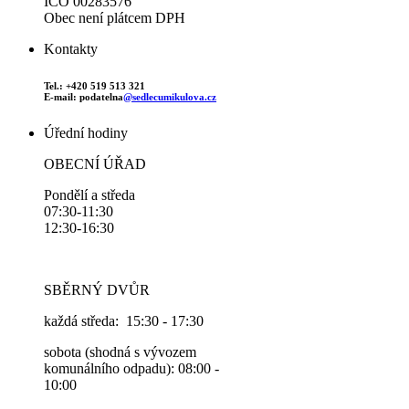
IČO 00283576
Obec není plátcem DPH
Kontakty
Tel.: +420 519 513 321
E-mail: podatelna
@sedlecumikulova.cz
Úřední hodiny
OBECNÍ ÚŘAD
Pondělí a středa
07:30-11:30
12:30-16:30
SBĚRNÝ DVŮR
každá středa: 15:30 - 17:30
sobota (shodná s vývozem
komunálního odpadu): 08:00 -
10:00