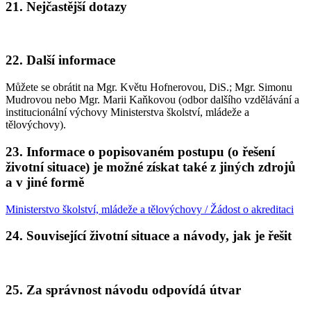
21.
Nejčastější dotazy
22.
Další informace
Můžete se obrátit na Mgr. Květu Hofnerovou, DiS.; Mgr. Simonu
Mudrovou nebo Mgr. Marii Kaňkovou (odbor dalšího vzdělávání a
institucionální výchovy Ministerstva školství, mládeže a
tělovýchovy).
23.
Informace o popisovaném postupu (o řešení
životní situace) je možné získat také z jiných zdrojů
a v jiné formě
Ministerstvo školství, mládeže a tělovýchovy / Žádost o akreditaci
24.
Související životní situace a návody, jak je řešit
25.
Za správnost návodu odpovídá útvar