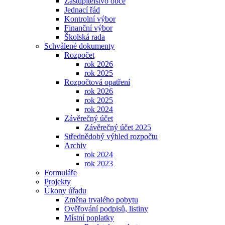
Zastupitelstvo obce
Jednací řád
Kontrolní výbor
Finanční výbor
Školská rada
Schválené dokumenty
Rozpočet
rok 2026
rok 2025
Rozpočtová opatření
rok 2026
rok 2025
rok 2024
Závěrečný účet
Závěrečný účet 2025
Střednědobý výhled rozpočtu
Archiv
rok 2024
rok 2023
Formuláře
Projekty
Úkony úřadu
Změna trvalého pobytu
Ověřování podpisů, listiny
Místní poplatky