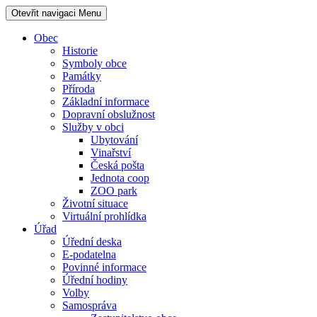
Otevřit navigaci
Menu
Obec
Historie
Symboly obce
Památky
Příroda
Základní informace
Dopravní obslužnost
Služby v obci
Ubytování
Vinařství
Česká pošta
Jednota coop
ZOO park
Životní situace
Virtuální prohlídka
Úřad
Úřední deska
E-podatelna
Povinné informace
Úřední hodiny
Volby
Samospráva