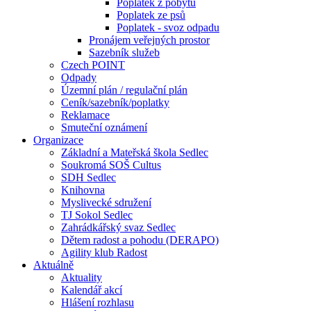
Poplatek z pobytu
Poplatek ze psů
Poplatek - svoz odpadu
Pronájem veřejných prostor
Sazebník služeb
Czech POINT
Odpady
Územní plán / regulační plán
Ceník/sazebník/poplatky
Reklamace
Smuteční oznámení
Organizace
Základní a Mateřská škola Sedlec
Soukromá SOŠ Cultus
SDH Sedlec
Knihovna
Myslivecké sdružení
TJ Sokol Sedlec
Zahrádkářský svaz Sedlec
Dětem radost a pohodu (DERAPO)
Agility klub Radost
Aktuálně
Aktuality
Kalendář akcí
Hlášení rozhlasu