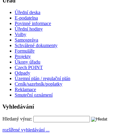
Úřad
Úřední deska
E-podatelna
Povinné informace
Úřední hodiny
Volby
Samospráva
Schválené dokumenty
Formuláře
Projekty
Úkony úřadu
Czech POINT
Odpady
Územní plán / regulační plán
Ceník/sazebník/poplatky
Reklamace
Smuteční oznámení
Vyhledávání
Hledaný výraz:
rozšířené vyhledávání ...