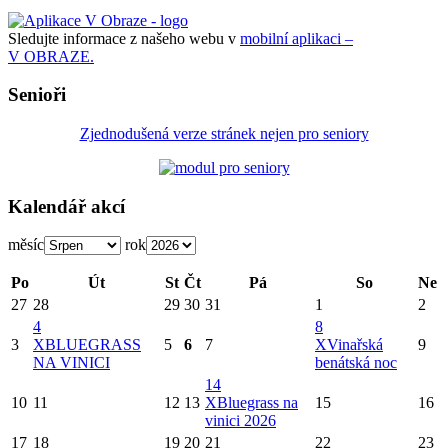
Sledujte informace z našeho webu v
mobilní aplikaci –
V OBRAZE.
Senioři
Zjednodušená verze stránek nejen pro seniory
Kalendář akcí
měsíc
rok
Po
Út
St
Čt
Pá
So
Ne
27
28
29
30
31
1
2
4
8
3
X
BLUEGRASS
5
6
7
X
Vinařská
9
NA VINICI
benátská noc
14
10
11
12
13
X
Bluegrass na
15
16
vinici 2026
17
18
19
20
21
22
23