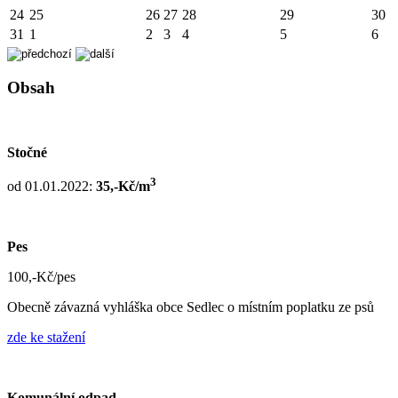
24
25
26
27
28
29
30
31
1
2
3
4
5
6
Obsah
Stočné
3
od 01.01.2022:
35,-Kč/m
Pes
100,-Kč/pes
Obecně závazná vyhláška obce Sedlec o místním poplatku ze psů
zde ke stažení
Komunální odpad