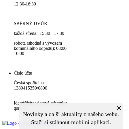
12:30-16:30
SBĚRNÝ DVŮR
každá středa: 15:30 - 17:30
sobota (shodná s vývozem
komunálního odpadu): 08:00 -
10:00
Číslo účtu
Česká spořitelna
1380415359/0800
Identifikátor datové schránky
×
qsrbiuv
Novinky a další aktuality z našeho webu.
Stačí si stáhnout mobilní aplikaci.