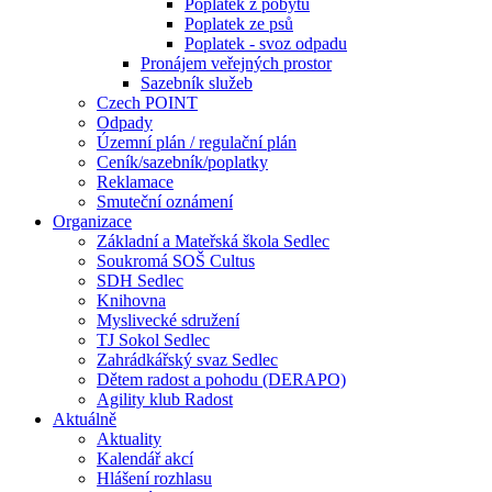
Poplatek z pobytu
Poplatek ze psů
Poplatek - svoz odpadu
Pronájem veřejných prostor
Sazebník služeb
Czech POINT
Odpady
Územní plán / regulační plán
Ceník/sazebník/poplatky
Reklamace
Smuteční oznámení
Organizace
Základní a Mateřská škola Sedlec
Soukromá SOŠ Cultus
SDH Sedlec
Knihovna
Myslivecké sdružení
TJ Sokol Sedlec
Zahrádkářský svaz Sedlec
Dětem radost a pohodu (DERAPO)
Agility klub Radost
Aktuálně
Aktuality
Kalendář akcí
Hlášení rozhlasu