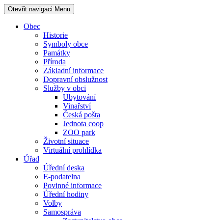
Otevřit navigaci
Menu
Obec
Historie
Symboly obce
Památky
Příroda
Základní informace
Dopravní obslužnost
Služby v obci
Ubytování
Vinařství
Česká pošta
Jednota coop
ZOO park
Životní situace
Virtuální prohlídka
Úřad
Úřední deska
E-podatelna
Povinné informace
Úřední hodiny
Volby
Samospráva