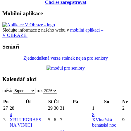
Chci se zaregistrovat
Mobilní aplikace
Sledujte informace z našeho webu v
mobilní aplikaci –
V OBRAZE.
Senioři
Zjednodušená verze stránek nejen pro seniory
Kalendář akcí
měsíc
rok
Po
Út
St
Čt
Pá
So
Ne
27
28
29
30
31
1
2
4
8
3
X
BLUEGRASS
5
6
7
X
Vinařská
9
NA VINICI
benátská noc