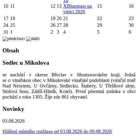
14
10
11
12
13
X
Bluegrass na
15
16
vinici 2026
17
18
19
20
21
22
23
24
25
26
27
28
29
30
31
1
2
3
4
5
6
Obsah
Sedlec u Mikulova
se nachází v okrese Břeclav v Jihomoravském kraji. Jedná
se o vinařskou obec v Mikulovské vinařské podoblasti (viniční tratě
Nad Nesytem, U Ovčárny, Sedlecko, Štabery, U Třešňové aleje,
Stolová hora, Zátiší-Hliník, Kotel). První písemná zmínka o obci
pochází z roku 1305. Žije zde 861 obyvatel.
Novinky
03.08.2026
Hlášení místního rozhlasu od 03.08.2026 do 09.08.2026