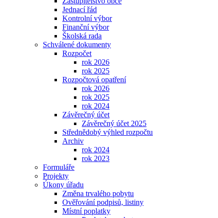
Zastupitelstvo obce
Jednací řád
Kontrolní výbor
Finanční výbor
Školská rada
Schválené dokumenty
Rozpočet
rok 2026
rok 2025
Rozpočtová opatření
rok 2026
rok 2025
rok 2024
Závěrečný účet
Závěrečný účet 2025
Střednědobý výhled rozpočtu
Archiv
rok 2024
rok 2023
Formuláře
Projekty
Úkony úřadu
Změna trvalého pobytu
Ověřování podpisů, listiny
Místní poplatky