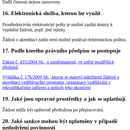
Další činnosti nejsou stanoveny.
16.
Elektronická služba, kterou lze využít
Prostřednictvím elektronické pošty je možné zasílat dotazy k
vyplnění žádosti, popř. jiné otázky.
Žádost o akreditaci zatím není možné podávat elektronickou poštou.
17.
Podle kterého právního předpisu se postupuje
Zákon č. 435/2004 Sb., o zaměstnanosti, ve znění pozdějších
předpisů
Vyhláška č. 176/2009 Sb., kterou se stanoví náležitosti žádosti o
akreditaci vzdělávacího programu, organizace vzdělávání v
rekvalifikačním zařízení a způsob jeho ukončení
19.
Jaké jsou opravné prostředky a jak se uplatňují
Žádost může být opětovně předložena po přepracování.
20.
Jaké sankce mohou být uplatněny v případě
nedodržení povinností