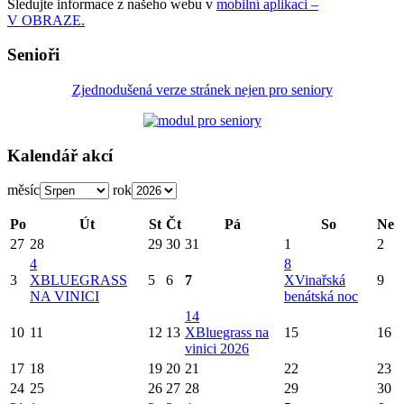
Sledujte informace z našeho webu v
mobilní aplikaci –
V OBRAZE.
Senioři
Zjednodušená verze stránek nejen pro seniory
Kalendář akcí
měsíc
rok
Po
Út
St
Čt
Pá
So
Ne
27
28
29
30
31
1
2
4
8
3
X
BLUEGRASS
5
6
7
X
Vinařská
9
NA VINICI
benátská noc
14
10
11
12
13
X
Bluegrass na
15
16
vinici 2026
17
18
19
20
21
22
23
24
25
26
27
28
29
30