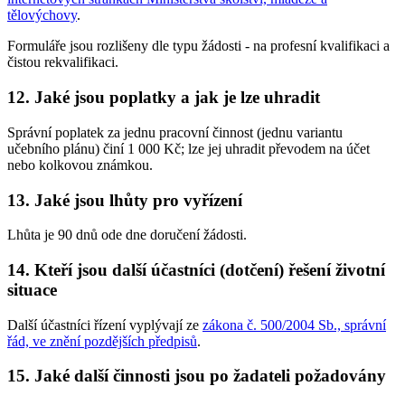
tělovýchovy
.
Formuláře jsou rozlišeny dle typu žádosti - na profesní kvalifikaci a
čistou rekvalifikaci.
12.
Jaké jsou poplatky a jak je lze uhradit
Správní poplatek za jednu pracovní činnost (jednu variantu
učebního plánu) činí 1 000 Kč; lze jej uhradit převodem na účet
nebo kolkovou známkou.
13.
Jaké jsou lhůty pro vyřízení
Lhůta je 90 dnů ode dne doručení žádosti.
14.
Kteří jsou další účastníci (dotčení) řešení životní
situace
Další účastníci řízení vyplývají ze
zákona č. 500/2004 Sb., správní
řád, ve znění pozdějších předpisů
.
15.
Jaké další činnosti jsou po žadateli požadovány