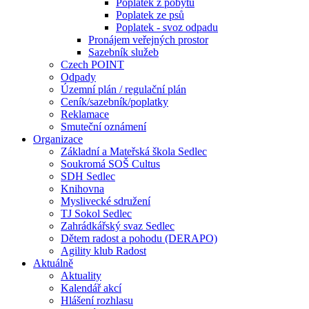
Poplatek z pobytu
Poplatek ze psů
Poplatek - svoz odpadu
Pronájem veřejných prostor
Sazebník služeb
Czech POINT
Odpady
Územní plán / regulační plán
Ceník/sazebník/poplatky
Reklamace
Smuteční oznámení
Organizace
Základní a Mateřská škola Sedlec
Soukromá SOŠ Cultus
SDH Sedlec
Knihovna
Myslivecké sdružení
TJ Sokol Sedlec
Zahrádkářský svaz Sedlec
Dětem radost a pohodu (DERAPO)
Agility klub Radost
Aktuálně
Aktuality
Kalendář akcí
Hlášení rozhlasu