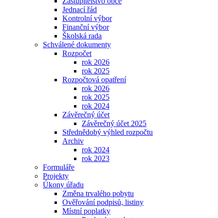
Zastupitelstvo obce
Jednací řád
Kontrolní výbor
Finanční výbor
Školská rada
Schválené dokumenty
Rozpočet
rok 2026
rok 2025
Rozpočtová opatření
rok 2026
rok 2025
rok 2024
Závěrečný účet
Závěrečný účet 2025
Střednědobý výhled rozpočtu
Archiv
rok 2024
rok 2023
Formuláře
Projekty
Úkony úřadu
Změna trvalého pobytu
Ověřování podpisů, listiny
Místní poplatky