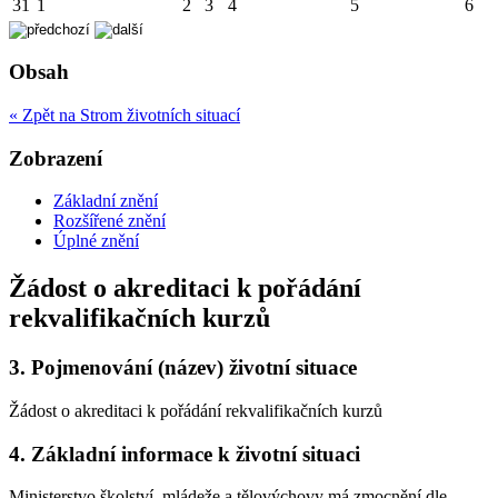
31
1
2
3
4
5
6
Obsah
« Zpět na Strom životních situací
Zobrazení
Základní znění
Rozšířené znění
Úplné znění
Žádost o akreditaci k pořádání
rekvalifikačních kurzů
3.
Pojmenování (název) životní situace
Žádost o akreditaci k pořádání rekvalifikačních kurzů
4.
Základní informace k životní situaci
Ministerstvo školství, mládeže a tělovýchovy má zmocnění dle