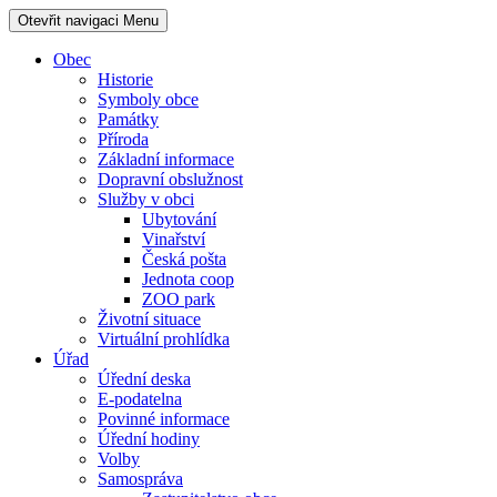
Otevřit navigaci
Menu
Obec
Historie
Symboly obce
Památky
Příroda
Základní informace
Dopravní obslužnost
Služby v obci
Ubytování
Vinařství
Česká pošta
Jednota coop
ZOO park
Životní situace
Virtuální prohlídka
Úřad
Úřední deska
E-podatelna
Povinné informace
Úřední hodiny
Volby
Samospráva