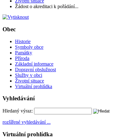
Životní situace
Žádost o akreditaci k pořádání...
Obec
Historie
Symboly obce
Památky
Příroda
Základní informace
Dopravní obslužnost
Služby v obci
Životní situace
Virtuální prohlídka
Vyhledávání
Hledaný výraz:
rozšířené vyhledávání ...
Virtuální prohlídka