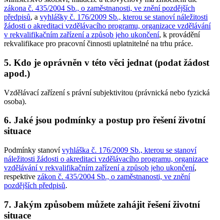
zákona č. 435/2004 Sb., o zaměstnanosti, ve znění pozdějších
předpisů
, a
vyhlášky č. 176/2009 Sb., kterou se stanoví náležitosti
žádosti o akreditaci vzdělávacího programu, organizace vzdělávání
v rekvalifikačním zařízení a způsob jeho ukončení
, k provádění
rekvalifikace pro pracovní činnosti uplatnitelné na trhu práce.
5.
Kdo je oprávněn v této věci jednat (podat žádost
apod.)
Vzdělávací zařízení s právní subjektivitou (právnická nebo fyzická
osoba).
6.
Jaké jsou podmínky a postup pro řešení životní
situace
Podmínky stanoví
vyhláška č. 176/2009 Sb., kterou se stanoví
náležitosti žádosti o akreditaci vzdělávacího programu, organizace
vzdělávání v rekvalifikačním zařízení a způsob jeho ukončení
,
respektive
zákon č. 435/2004 Sb., o zaměstnanosti, ve znění
pozdějších předpisů
.
7.
Jakým způsobem můžete zahájit řešení životní
situace