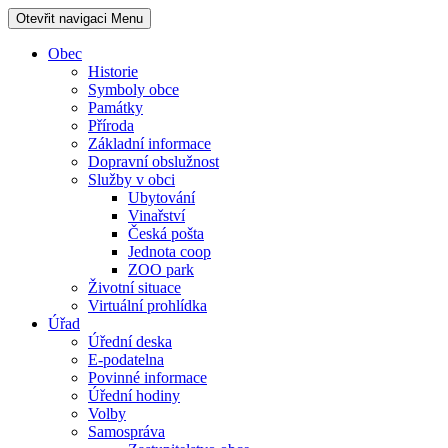
Otevřit navigaci
Menu
Obec
Historie
Symboly obce
Památky
Příroda
Základní informace
Dopravní obslužnost
Služby v obci
Ubytování
Vinařství
Česká pošta
Jednota coop
ZOO park
Životní situace
Virtuální prohlídka
Úřad
Úřední deska
E-podatelna
Povinné informace
Úřední hodiny
Volby
Samospráva