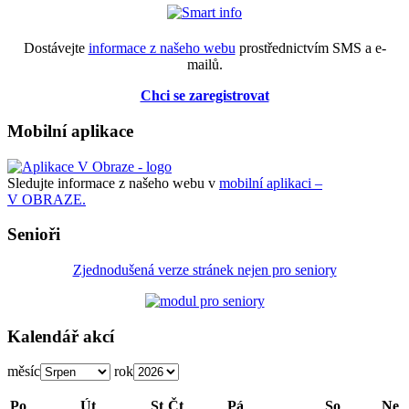
Dostávejte
informace z našeho webu
prostřednictvím SMS a e-
mailů.
Chci se zaregistrovat
Mobilní aplikace
Sledujte informace z našeho webu v
mobilní aplikaci –
V OBRAZE.
Senioři
Zjednodušená verze stránek nejen pro seniory
Kalendář akcí
měsíc
rok
Po
Út
St
Čt
Pá
So
Ne