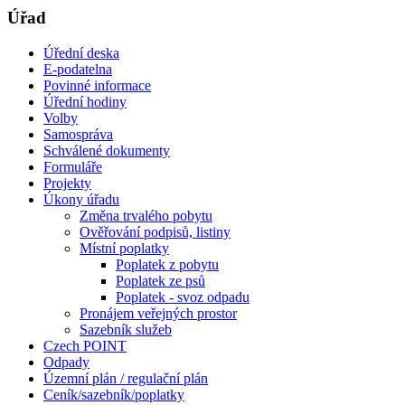
Úřad
Úřední deska
E-podatelna
Povinné informace
Úřední hodiny
Volby
Samospráva
Schválené dokumenty
Formuláře
Projekty
Úkony úřadu
Změna trvalého pobytu
Ověřování podpisů, listiny
Místní poplatky
Poplatek z pobytu
Poplatek ze psů
Poplatek - svoz odpadu
Pronájem veřejných prostor
Sazebník služeb
Czech POINT
Odpady
Územní plán / regulační plán
Ceník/sazebník/poplatky