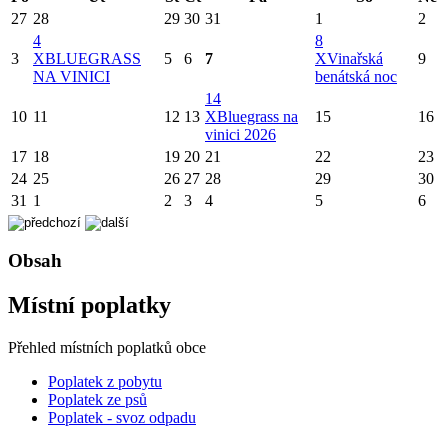
27
28
29
30
31
1
2
4
8
3
X
BLUEGRASS
5
6
7
X
Vinařská
9
NA VINICI
benátská noc
14
10
11
12
13
X
Bluegrass na
15
16
vinici 2026
17
18
19
20
21
22
23
24
25
26
27
28
29
30
31
1
2
3
4
5
6
Obsah
Místní poplatky
Přehled místních poplatků obce
Poplatek z pobytu
Poplatek ze psů
Poplatek - svoz odpadu