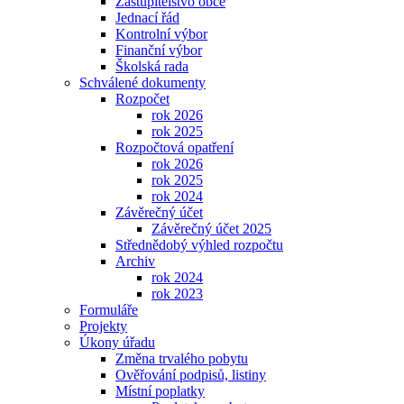
Zastupitelstvo obce
Jednací řád
Kontrolní výbor
Finanční výbor
Školská rada
Schválené dokumenty
Rozpočet
rok 2026
rok 2025
Rozpočtová opatření
rok 2026
rok 2025
rok 2024
Závěrečný účet
Závěrečný účet 2025
Střednědobý výhled rozpočtu
Archiv
rok 2024
rok 2023
Formuláře
Projekty
Úkony úřadu
Změna trvalého pobytu
Ověřování podpisů, listiny
Místní poplatky