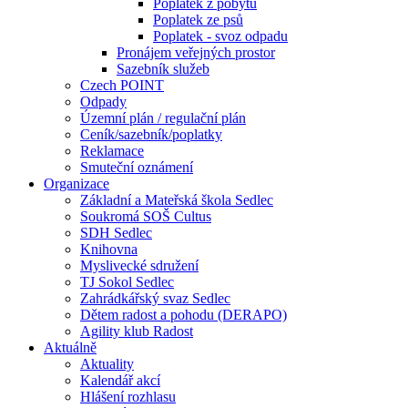
Poplatek z pobytu
Poplatek ze psů
Poplatek - svoz odpadu
Pronájem veřejných prostor
Sazebník služeb
Czech POINT
Odpady
Územní plán / regulační plán
Ceník/sazebník/poplatky
Reklamace
Smuteční oznámení
Organizace
Základní a Mateřská škola Sedlec
Soukromá SOŠ Cultus
SDH Sedlec
Knihovna
Myslivecké sdružení
TJ Sokol Sedlec
Zahrádkářský svaz Sedlec
Dětem radost a pohodu (DERAPO)
Agility klub Radost
Aktuálně
Aktuality
Kalendář akcí
Hlášení rozhlasu