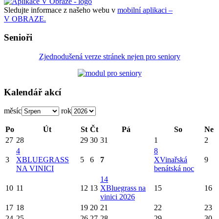
Sledujte informace z našeho webu v
mobilní aplikaci –
V OBRAZE.
Senioři
Zjednodušená verze stránek nejen pro seniory
Kalendář akcí
měsíc
rok
Po
Út
St
Čt
Pá
So
Ne
27
28
29
30
31
1
2
4
8
3
X
BLUEGRASS
5
6
7
X
Vinařská
9
NA VINICI
benátská noc
14
10
11
12
13
X
Bluegrass na
15
16
vinici 2026
17
18
19
20
21
22
23
24
25
26
27
28
29
30