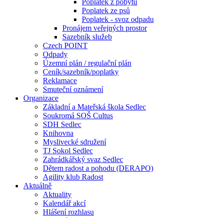
Poplatek z pobytu
Poplatek ze psů
Poplatek - svoz odpadu
Pronájem veřejných prostor
Sazebník služeb
Czech POINT
Odpady
Územní plán / regulační plán
Ceník/sazebník/poplatky
Reklamace
Smuteční oznámení
Organizace
Základní a Mateřská škola Sedlec
Soukromá SOŠ Cultus
SDH Sedlec
Knihovna
Myslivecké sdružení
TJ Sokol Sedlec
Zahrádkářský svaz Sedlec
Dětem radost a pohodu (DERAPO)
Agility klub Radost
Aktuálně
Aktuality
Kalendář akcí
Hlášení rozhlasu