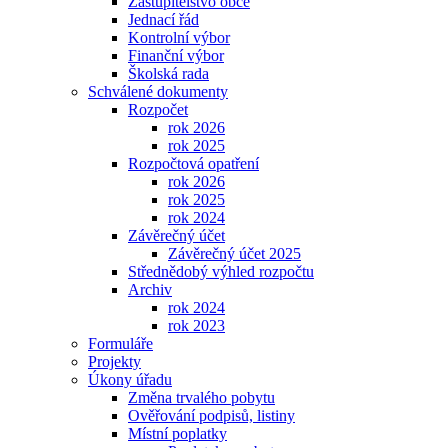
Zastupitelstvo obce
Jednací řád
Kontrolní výbor
Finanční výbor
Školská rada
Schválené dokumenty
Rozpočet
rok 2026
rok 2025
Rozpočtová opatření
rok 2026
rok 2025
rok 2024
Závěrečný účet
Závěrečný účet 2025
Střednědobý výhled rozpočtu
Archiv
rok 2024
rok 2023
Formuláře
Projekty
Úkony úřadu
Změna trvalého pobytu
Ověřování podpisů, listiny
Místní poplatky