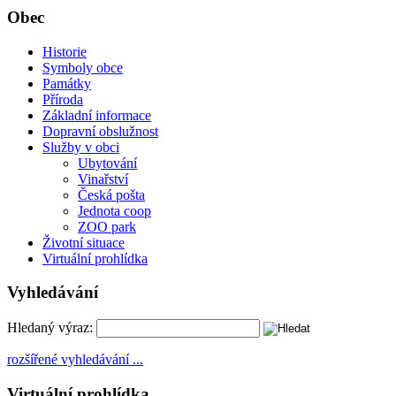
Obec
Historie
Symboly obce
Památky
Příroda
Základní informace
Dopravní obslužnost
Služby v obci
Ubytování
Vinařství
Česká pošta
Jednota coop
ZOO park
Životní situace
Virtuální prohlídka
Vyhledávání
Hledaný výraz:
rozšířené vyhledávání ...
Virtuální prohlídka