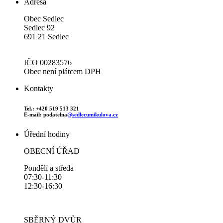
Adresa
Obec Sedlec
Sedlec 92
691 21 Sedlec
IČO 00283576
Obec není plátcem DPH
Kontakty
Tel.: +420 519 513 321
E-mail: podatelna
@sedlecumikulova.cz
Úřední hodiny
OBECNÍ ÚŘAD
Pondělí a středa
07:30-11:30
12:30-16:30
SBĚRNÝ DVŮR