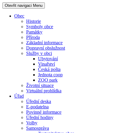
Otevřit navigaci
Menu
Obec
Historie
Symboly obce
Památky
Příroda
Základní informace
Dopravní obslužnost
Služby v obci
Ubytování
Vinařství
Česká pošta
Jednota coop
ZOO park
Životní situace
Virtuální prohlídka
Úřad
Úřední deska
E-podatelna
Povinné informace
Úřední hodiny
Volby
Samospráva