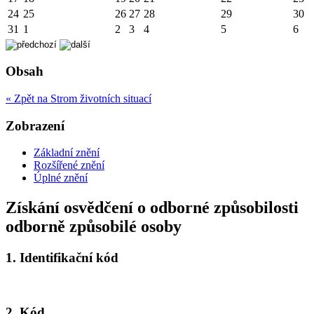
24
25
26
27
28
29
30
31
1
2
3
4
5
6
Obsah
« Zpět na Strom životních situací
Zobrazení
Základní znění
Rozšířené znění
Úplné znění
Získání osvědčení o odborné způsobilosti
odborně způsobilé osoby
1.
Identifikační kód
2.
Kód