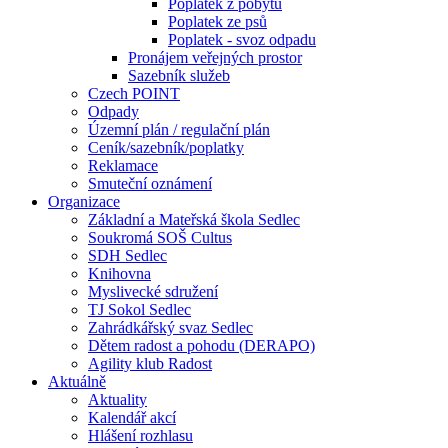
Poplatek z pobytu
Poplatek ze psů
Poplatek - svoz odpadu
Pronájem veřejných prostor
Sazebník služeb
Czech POINT
Odpady
Územní plán / regulační plán
Ceník/sazebník/poplatky
Reklamace
Smuteční oznámení
Organizace
Základní a Mateřská škola Sedlec
Soukromá SOŠ Cultus
SDH Sedlec
Knihovna
Myslivecké sdružení
TJ Sokol Sedlec
Zahrádkářský svaz Sedlec
Dětem radost a pohodu (DERAPO)
Agility klub Radost
Aktuálně
Aktuality
Kalendář akcí
Hlášení rozhlasu