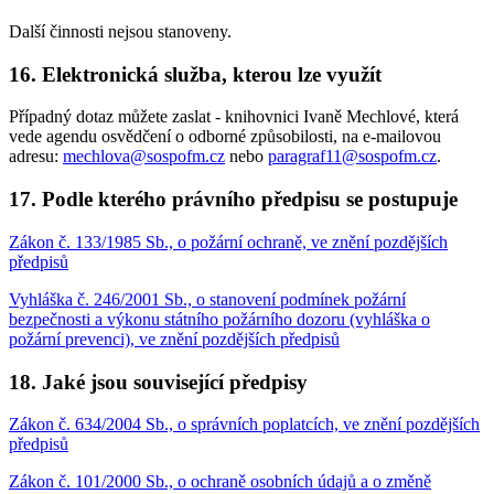
Další činnosti nejsou stanoveny.
16.
Elektronická služba, kterou lze využít
Případný dotaz můžete zaslat - knihovnici Ivaně Mechlové, která
vede agendu osvědčení o odborné způsobilosti, na e-mailovou
adresu:
mechlova@sospofm.cz
nebo
paragraf11@sospofm.cz
.
17.
Podle kterého právního předpisu se postupuje
Zákon č. 133/1985 Sb., o požární ochraně, ve znění pozdějších
předpisů
Vyhláška č. 246/2001 Sb., o stanovení podmínek požární
bezpečnosti a výkonu státního požárního dozoru (vyhláška o
požární prevenci), ve znění pozdějších předpisů
18.
Jaké jsou související předpisy
Zákon č. 634/2004 Sb., o správních poplatcích, ve znění pozdějších
předpisů
Zákon č. 101/2000 Sb., o ochraně osobních údajů a o změně