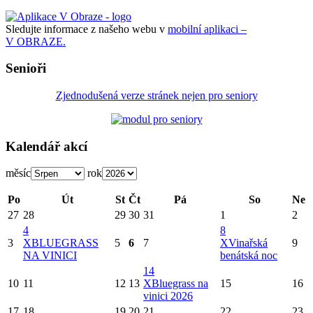
Sledujte informace z našeho webu v
mobilní aplikaci –
V OBRAZE.
Senioři
Zjednodušená verze stránek nejen pro seniory
Kalendář akcí
měsíc
rok
Po
Út
St
Čt
Pá
So
Ne
27
28
29
30
31
1
2
4
8
3
X
BLUEGRASS
5
6
7
X
Vinařská
9
NA VINICI
benátská noc
14
10
11
12
13
X
Bluegrass na
15
16
vinici 2026
17
18
19
20
21
22
23