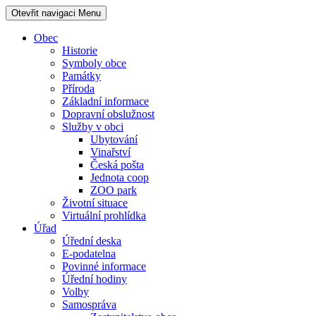
Otevřit navigaci
Menu
Obec
Historie
Symboly obce
Památky
Příroda
Základní informace
Dopravní obslužnost
Služby v obci
Ubytování
Vinařství
Česká pošta
Jednota coop
ZOO park
Životní situace
Virtuální prohlídka
Úřad
Úřední deska
E-podatelna
Povinné informace
Úřední hodiny
Volby
Samospráva