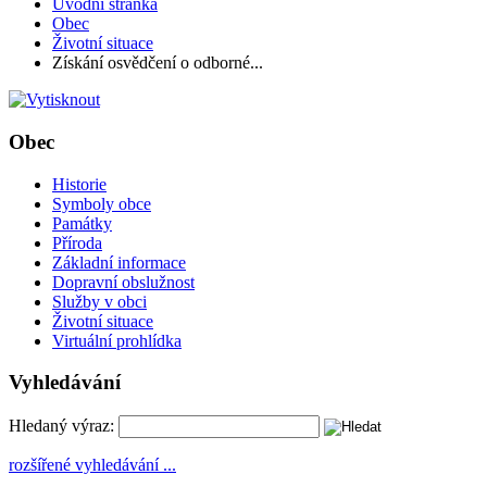
Úvodní stránka
Obec
Životní situace
Získání osvědčení o odborné...
Obec
Historie
Symboly obce
Památky
Příroda
Základní informace
Dopravní obslužnost
Služby v obci
Životní situace
Virtuální prohlídka
Vyhledávání
Hledaný výraz:
rozšířené vyhledávání ...