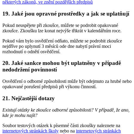
některých zákonů, ve znění pozdějších předpisů
19.
Jaké jsou opravné prostředky a jak se uplatňují
Pokud neuspějete při zkoušce, můžete se podrobit opakované
zkoušce. Zkoušku lze konat nejvýše třikrát v kalendářním roce.
Pokud vám bylo osvědčení odňato, můžete se podrobit zkoušce
nejdříve po uplynutí 3 měsíců ode dne nabytí právní moci
rozhodnutí o odnětí osvědčení.
20.
Jaké sankce mohou být uplatněny v případě
nedodržení povinností
Osvědčení o odborné způsobilosti může být odejmuto za hrubé nebo
opakované porušení předpisů při výkonu činností.
21.
Nejčastější dotazy
Existují otázky ke zkoušce odborné způsobilosti? V případě, že ano,
kde je mohu najít?
Soubor testových otázek k písemné části zkoušky naleznete na
internetových stránkách školy
nebo na
internetových stránkách