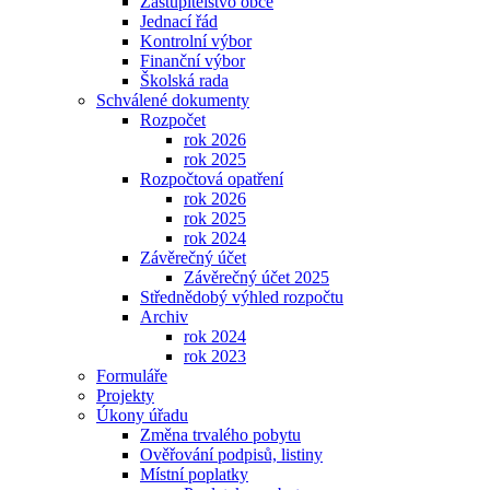
Zastupitelstvo obce
Jednací řád
Kontrolní výbor
Finanční výbor
Školská rada
Schválené dokumenty
Rozpočet
rok 2026
rok 2025
Rozpočtová opatření
rok 2026
rok 2025
rok 2024
Závěrečný účet
Závěrečný účet 2025
Střednědobý výhled rozpočtu
Archiv
rok 2024
rok 2023
Formuláře
Projekty
Úkony úřadu
Změna trvalého pobytu
Ověřování podpisů, listiny
Místní poplatky