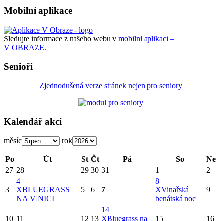
Mobilní aplikace
Sledujte informace z našeho webu v
mobilní aplikaci –
V OBRAZE.
Senioři
Zjednodušená verze stránek nejen pro seniory
Kalendář akcí
měsíc
rok
Po
Út
St
Čt
Pá
So
Ne
27
28
29
30
31
1
2
4
8
3
X
BLUEGRASS
5
6
7
X
Vinařská
9
NA VINICI
benátská noc
14
10
11
12
13
X
Bluegrass na
15
16