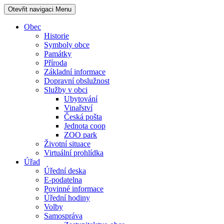
Otevřit navigaci
Menu
Obec
Historie
Symboly obce
Památky
Příroda
Základní informace
Dopravní obslužnost
Služby v obci
Ubytování
Vinařství
Česká pošta
Jednota coop
ZOO park
Životní situace
Virtuální prohlídka
Úřad
Úřední deska
E-podatelna
Povinné informace
Úřední hodiny
Volby
Samospráva