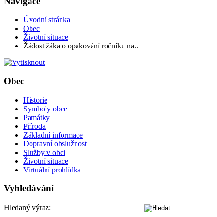
Navigace
Úvodní stránka
Obec
Životní situace
Žádost žáka o opakování ročníku na...
Obec
Historie
Symboly obce
Památky
Příroda
Základní informace
Dopravní obslužnost
Služby v obci
Životní situace
Virtuální prohlídka
Vyhledávání
Hledaný výraz: