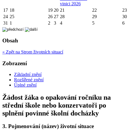
vinici 2026
17
18
19
20
21
22
23
24
25
26
27
28
29
30
31
1
2
3
4
5
6
Obsah
« Zpět na Strom životních situací
Zobrazení
Základní znění
Rozšířené znění
Úplné znění
Žádost žáka o opakování ročníku na
střední škole nebo konzervatoři po
splnění povinné školní docházky
3.
Pojmenování (název) životní situace