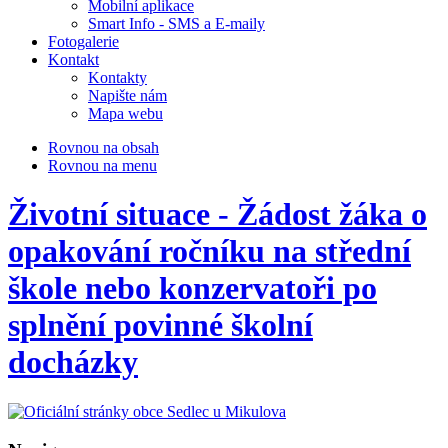
Mobilní aplikace
Smart Info - SMS a E-maily
Fotogalerie
Kontakt
Kontakty
Napište nám
Mapa webu
Rovnou na obsah
Rovnou na menu
Životní situace - Žádost žáka o
opakování ročníku na střední
škole nebo konzervatoři po
splnění povinné školní
docházky