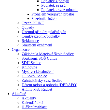
Poplatek z pobytu
Poplatek ze psů
Poplatek - svoz odpadu
Pronájem veřejných prostor
Sazebník služeb
Czech POINT
Odpady
Územní plán / regulační plán
Ceník/sazebník/poplatky
Reklamace
Smuteční oznámení
Organizace
Základní a Mateřská škola Sedlec
Soukromá SOŠ Cultus
SDH Sedlec
Knihovna
Myslivecké sdružení
TJ Sokol Sedlec
Zahrádkářský svaz Sedlec
Dětem radost a pohodu (DERAPO)
Agility klub Radost
Aktuálně
Aktuality
Kalendář akcí
Hlášení rozhlasu