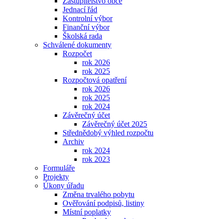
Zastupitelstvo obce
Jednací řád
Kontrolní výbor
Finanční výbor
Školská rada
Schválené dokumenty
Rozpočet
rok 2026
rok 2025
Rozpočtová opatření
rok 2026
rok 2025
rok 2024
Závěrečný účet
Závěrečný účet 2025
Střednědobý výhled rozpočtu
Archiv
rok 2024
rok 2023
Formuláře
Projekty
Úkony úřadu
Změna trvalého pobytu
Ověřování podpisů, listiny
Místní poplatky