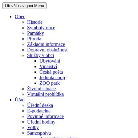
Otevřit navigaci
Menu
Obec
Historie
Symboly obce
Památky
Příroda
Základní informace
Dopravní obslužnost
Služby v obci
Ubytování
Vinařství
Česká pošta
Jednota coop
ZOO park
Životní situace
Virtuální prohlídka
Úřad
Úřední deska
E-podatelna
Povinné informace
Úřední hodiny
Volby
Samospráva