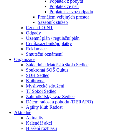
Poplatek z pobytu
Poplatek ze psů
Poplatek - svoz odpadu
Pronájem veřejných prostor
Sazebník služeb
Czech POINT
Odpady
Územní plán / regulační plán
Ceník/sazebník/poplatky
Reklamace
Smuteční oznámení
Organizace
Základní a Mateřská škola Sedlec
Soukromá SOŠ Cultus
SDH Sedlec
Knihovna
Myslivecké sdružení
TJ Sokol Sedlec
Zahrádkářský svaz Sedlec
Dětem radost a pohodu (DERAPO)
Agility klub Radost
Aktuálně
Aktuality
Kalendář akcí
Hlášení rozhlasu