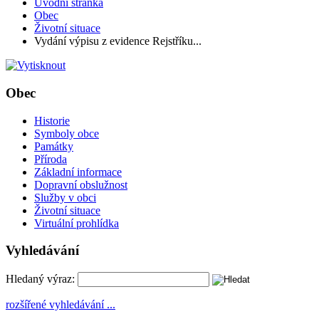
Úvodní stránka
Obec
Životní situace
Vydání výpisu z evidence Rejstříku...
Obec
Historie
Symboly obce
Památky
Příroda
Základní informace
Dopravní obslužnost
Služby v obci
Životní situace
Virtuální prohlídka
Vyhledávání
Hledaný výraz:
rozšířené vyhledávání ...