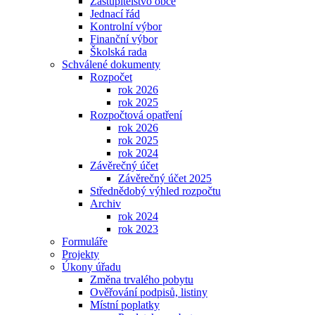
Zastupitelstvo obce
Jednací řád
Kontrolní výbor
Finanční výbor
Školská rada
Schválené dokumenty
Rozpočet
rok 2026
rok 2025
Rozpočtová opatření
rok 2026
rok 2025
rok 2024
Závěrečný účet
Závěrečný účet 2025
Střednědobý výhled rozpočtu
Archiv
rok 2024
rok 2023
Formuláře
Projekty
Úkony úřadu
Změna trvalého pobytu
Ověřování podpisů, listiny
Místní poplatky