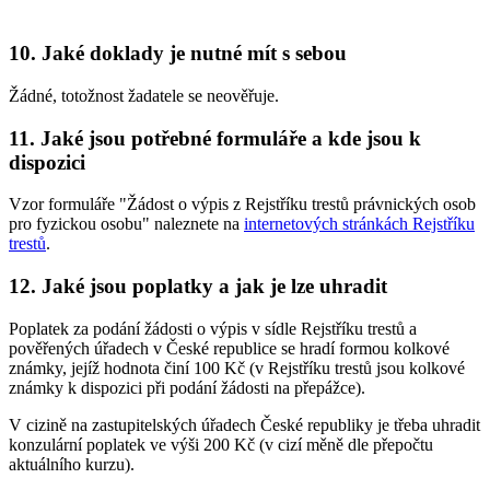
10.
Jaké doklady je nutné mít s sebou
Žádné, totožnost žadatele se neověřuje.
11.
Jaké jsou potřebné formuláře a kde jsou k
dispozici
Vzor formuláře "Žádost o výpis z Rejstříku trestů právnických osob
pro fyzickou osobu" naleznete na
internetových stránkách Rejstříku
trestů
.
12.
Jaké jsou poplatky a jak je lze uhradit
Poplatek za podání žádosti o výpis v sídle Rejstříku trestů a
pověřených úřadech v České republice se hradí formou kolkové
známky, jejíž hodnota činí 100 Kč (v Rejstříku trestů jsou kolkové
známky k dispozici při podání žádosti na přepážce).
V cizině na zastupitelských úřadech České republiky je třeba uhradit
konzulární poplatek ve výši 200 Kč (v cizí měně dle přepočtu
aktuálního kurzu).