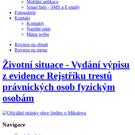
Mobilní aplikace
Smart Info - SMS a E-maily
Fotogalerie
Kontakt
Kontakty
Napište nám
Mapa webu
Rovnou na obsah
Rovnou na menu
Životní situace - Vydání výpisu
z evidence Rejstříku trestů
právnických osob fyzickým
osobám
Navigace