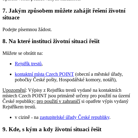
7.
Jakým způsobem můžete zahájit řešení životní
situace
Podejte písemnou žádost.
8.
Na které instituci životní situaci řešit
Můžete se obrátit na:
Rejstřík trestů
,
kontaktní místa Czech POINT
(obecní a městské úřady,
pobočky České pošty, Hospodářské komory, notáři),
Upozornění
: Výpisy z Rejstříku trestů vydané na kontaktních
místech Czech POINT jsou primárně určeny pro použití na území
České republiky;
pro použití v zahraničí
si opatřete výpis vydaný
Rejstříkem trestů.
v cizině - na
zastupitelské úřady České republiky
.
9.
Kde, s kým a kdy životní situaci řešit