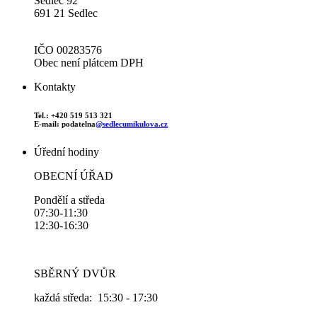
Sedlec 92
691 21 Sedlec
IČO 00283576
Obec není plátcem DPH
Kontakty
Tel.: +420 519 513 321
E-mail: podatelna
@sedlecumikulova.cz
Úřední hodiny
OBECNÍ ÚŘAD
Pondělí a středa
07:30-11:30
12:30-16:30
SBĚRNÝ DVŮR
každá středa: 15:30 - 17:30