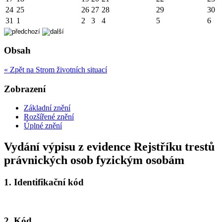
24
25
26
27
28
29
30
31
1
2
3
4
5
6
Obsah
« Zpět na Strom životních situací
Zobrazení
Základní znění
Rozšířené znění
Úplné znění
Vydání výpisu z evidence Rejstříku trestů
právnických osob fyzickým osobám
1.
Identifikační kód
2.
Kód