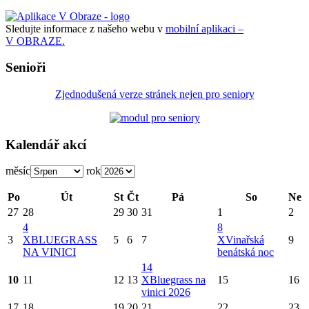
Sledujte informace z našeho webu v
mobilní aplikaci –
V OBRAZE.
Senioři
Zjednodušená verze stránek nejen pro seniory
Kalendář akcí
měsíc
rok
Po
Út
St
Čt
Pá
So
Ne
27
28
29
30
31
1
2
4
8
3
X
BLUEGRASS
5
6
7
X
Vinařská
9
NA VINICI
benátská noc
14
10
11
12
13
X
Bluegrass na
15
16
vinici 2026
17
18
19
20
21
22
23