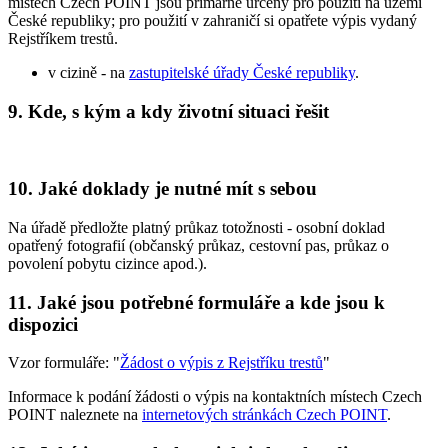
místech Czech POINT jsou primárně určeny pro použití na území
České republiky; pro použití v zahraničí si opatřete výpis vydaný
Rejstříkem trestů.
v cizině - na
zastupitelské úřady České republiky
.
9.
Kde, s kým a kdy životní situaci řešit
10.
Jaké doklady je nutné mít s sebou
Na úřadě předložte platný průkaz totožnosti - osobní doklad
opatřený fotografií (občanský průkaz, cestovní pas, průkaz o
povolení pobytu cizince apod.).
11.
Jaké jsou potřebné formuláře a kde jsou k
dispozici
Vzor formuláře: "
Žádost o výpis z Rejstříku trestů
"
Informace k podání žádosti o výpis na kontaktních místech Czech
POINT naleznete na
internetových stránkách Czech POINT
.