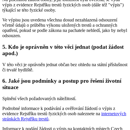
výpis z evidence Rejstříku trestů fyzických osob (dále též "výpis")
týkající se této fyzické osoby.
Ve výpisu jsou uvedena všechna dosud nezahlazená odsouzení
včetně údajů o průběhu výkonu uložených trestů a ochranných
opatření, pokud se podle zákona na pachatele nehledí, jako by nebyl
odsouzen.
5.
Kdo je oprávněn v této věci jednat (podat žádost
apod.)
V této věci je oprávněn jednat občan bez ohledu na státní příslušnost
či trvalé bydliště.
6.
Jaké jsou podmínky a postup pro řešení životní
situace
Splnění všech požadovaných náležitostí.
Podrobné informace k podávání a ověřování žádostí o výpis z
evidence Rejstříku trestů fyzických osob naleznete na
internetových
stránkách Rejstříku trestů
.
Informace k podání žádosti o výpis na kontaktních místech Czech