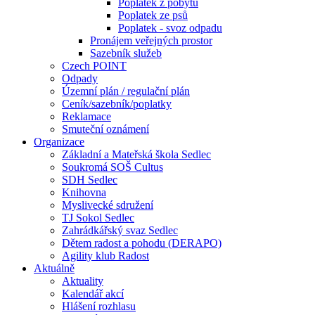
Poplatek z pobytu
Poplatek ze psů
Poplatek - svoz odpadu
Pronájem veřejných prostor
Sazebník služeb
Czech POINT
Odpady
Územní plán / regulační plán
Ceník/sazebník/poplatky
Reklamace
Smuteční oznámení
Organizace
Základní a Mateřská škola Sedlec
Soukromá SOŠ Cultus
SDH Sedlec
Knihovna
Myslivecké sdružení
TJ Sokol Sedlec
Zahrádkářský svaz Sedlec
Dětem radost a pohodu (DERAPO)
Agility klub Radost
Aktuálně
Aktuality
Kalendář akcí
Hlášení rozhlasu