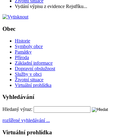
Životní situace
Vydání výpisu z evidence Rejstříku...
Obec
Historie
Symboly obce
Památky
Příroda
Základní informace
Dopravní obslužnost
Služby v obci
Životní situace
Virtuální prohlídka
Vyhledávání
Hledaný výraz:
rozšířené vyhledávání ...
Virtuální prohlídka