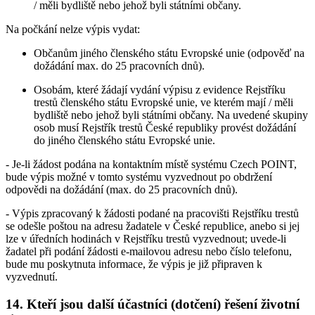
/ měli bydliště nebo jehož byli státními občany.
Na počkání nelze výpis vydat:
Občanům jiného členského státu Evropské unie (odpověď na
dožádání max. do 25 pracovních dnů).
Osobám, které žádají vydání výpisu z evidence Rejstříku
trestů členského státu Evropské unie, ve kterém mají / měli
bydliště nebo jehož byli státními občany. Na uvedené skupiny
osob musí Rejstřík trestů České republiky provést dožádání
do jiného členského státu Evropské unie.
- Je-li žádost podána na kontaktním místě systému Czech POINT,
bude výpis možné v tomto systému vyzvednout po obdržení
odpovědi na dožádání (max. do 25 pracovních dnů).
- Výpis zpracovaný k žádosti podané na pracovišti Rejstříku trestů
se odešle poštou na adresu žadatele v České republice, anebo si jej
lze v úředních hodinách v Rejstříku trestů vyzvednout; uvede-li
žadatel při podání žádosti e-mailovou adresu nebo číslo telefonu,
bude mu poskytnuta informace, že výpis je již připraven k
vyzvednutí.
14.
Kteří jsou další účastníci (dotčení) řešení životní