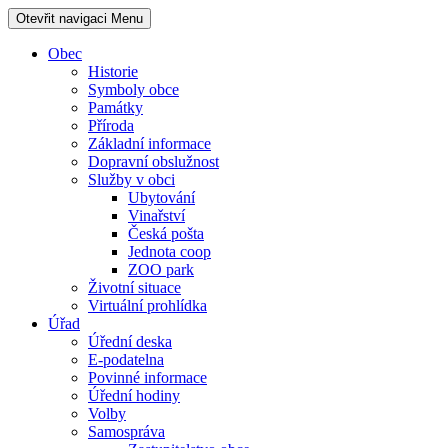
Otevřit navigaci
Menu
Obec
Historie
Symboly obce
Památky
Příroda
Základní informace
Dopravní obslužnost
Služby v obci
Ubytování
Vinařství
Česká pošta
Jednota coop
ZOO park
Životní situace
Virtuální prohlídka
Úřad
Úřední deska
E-podatelna
Povinné informace
Úřední hodiny
Volby
Samospráva