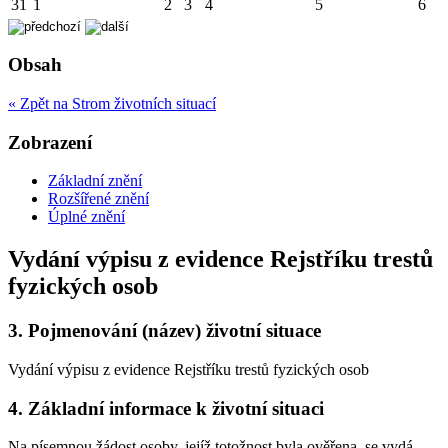
31
1
2
3
4
5
6
Obsah
« Zpět na Strom životních situací
Zobrazení
Základní znění
Rozšířené znění
Úplné znění
Vydání výpisu z evidence Rejstříku trestů
fyzických osob
3.
Pojmenování (název) životní situace
Vydání výpisu z evidence Rejstříku trestů fyzických osob
4.
Základní informace k životní situaci
Na písemnou žádost osoby, jejíž totožnost byla ověřena, se vydá