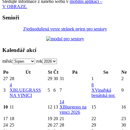
Sledujte informace z našeho webu v
mobilní aplikaci –
V OBRAZE.
Senioři
Zjednodušená verze stránek nejen pro seniory
Kalendář akcí
měsíc
rok
Po
Út
St
Čt
Pá
So
Ne
27
28
29
30
31
1
2
4
8
3
X
BLUEGRASS
5
6
7
X
Vinařská
9
NA VINICI
benátská noc
14
10
11
12
13
X
Bluegrass na
15
16
vinici 2026
17
18
19
20
21
22
23
24
25
26
27
28
29
30