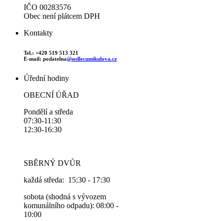
IČO 00283576
Obec není plátcem DPH
Kontakty
Tel.: +420 519 513 321
E-mail: podatelna
@sedlecumikulova.cz
Úřední hodiny
OBECNÍ ÚŘAD
Pondělí a středa
07:30-11:30
12:30-16:30
SBĚRNÝ DVŮR
každá středa: 15:30 - 17:30
sobota (shodná s vývozem
komunálního odpadu): 08:00 -
10:00