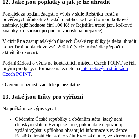
12.
Jaké jsou poplatky a jak je lze uhradit
Poplatek za podání žádosti o výpis v sídle Rejstříku trestů a
pověřených úřadech v České republice se hradí formou kolkové
známky, jejíž hodnota činí 100 Kč (v Rejstříku trestů jsou kolkové
známky k dispozici při podání žádosti na přepážce).
V cizině na zastupitelských úřadech České republiky je třeba uhradit
konzulární poplatek ve výši 200 Kč (v cizí měně dle přepočtu
aktuálního kurzu).
Podání žádosti o výpis na kontaktních místech Czech POINT se řídí
jinými předpisy, informace naleznete na
internetových stránkách
Czech POINT
.
Ověření totožnosti žadatele je bezplatné.
13.
Jaké jsou lhůty pro vyřízení
Na počkání lze výpis vydat:
Občanům České republiky a občanům státu, který není
členským státem Evropské unie, pokud dále nepožadují
vydání výpisu s přílohou obsahující informace z evidence
Rejstříku trestů členského státu Evropské unie, ve kterém mají