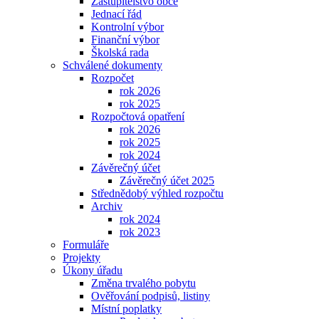
Zastupitelstvo obce
Jednací řád
Kontrolní výbor
Finanční výbor
Školská rada
Schválené dokumenty
Rozpočet
rok 2026
rok 2025
Rozpočtová opatření
rok 2026
rok 2025
rok 2024
Závěrečný účet
Závěrečný účet 2025
Střednědobý výhled rozpočtu
Archiv
rok 2024
rok 2023
Formuláře
Projekty
Úkony úřadu
Změna trvalého pobytu
Ověřování podpisů, listiny
Místní poplatky