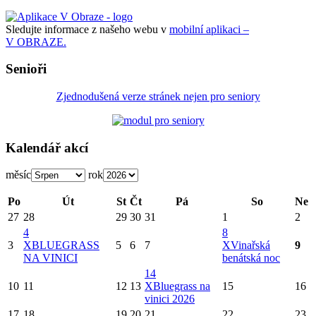
Sledujte informace z našeho webu v
mobilní aplikaci –
V OBRAZE.
Senioři
Zjednodušená verze stránek nejen pro seniory
Kalendář akcí
měsíc
rok
Po
Út
St
Čt
Pá
So
Ne
27
28
29
30
31
1
2
4
8
3
X
BLUEGRASS
5
6
7
X
Vinařská
9
NA VINICI
benátská noc
14
10
11
12
13
X
Bluegrass na
15
16
vinici 2026
17
18
19
20
21
22
23