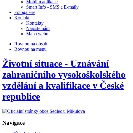
Mobilní aplikace
Smart Info - SMS a E-maily
Fotogalerie
Kontakt
Kontakty
Napište nám
Mapa webu
Rovnou na obsah
Rovnou na menu
Životní situace - Uznávání
zahraničního vysokoškolského
vzdělání a kvalifikace v České
republice
Navigace