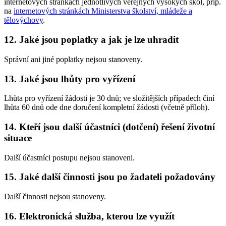
internetových stránkách jednotlivých veřejných vysokých škol, příp.
na
internetových stránkách Ministerstva školství, mládeže a
tělovýchovy
.
12.
Jaké jsou poplatky a jak je lze uhradit
Správní ani jiné poplatky nejsou stanoveny.
13.
Jaké jsou lhůty pro vyřízení
Lhůta pro vyřízení žádosti je 30 dnů; ve složitějších případech činí
lhůta 60 dnů ode dne doručení kompletní žádosti (včetně příloh).
14.
Kteří jsou další účastníci (dotčení) řešení životní
situace
Další účastníci postupu nejsou stanoveni.
15.
Jaké další činnosti jsou po žadateli požadovány
Další činnosti nejsou stanoveny.
16.
Elektronická služba, kterou lze využít