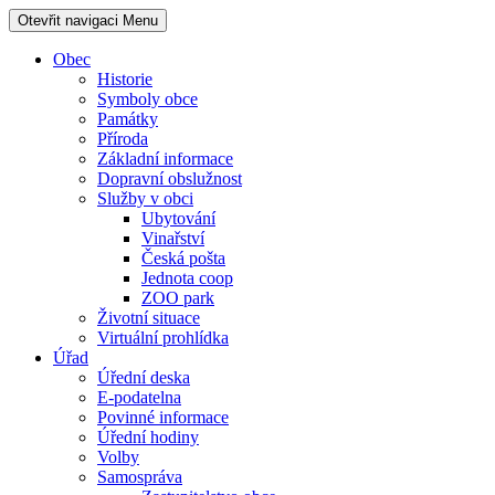
Otevřit navigaci
Menu
Obec
Historie
Symboly obce
Památky
Příroda
Základní informace
Dopravní obslužnost
Služby v obci
Ubytování
Vinařství
Česká pošta
Jednota coop
ZOO park
Životní situace
Virtuální prohlídka
Úřad
Úřední deska
E-podatelna
Povinné informace
Úřední hodiny
Volby
Samospráva