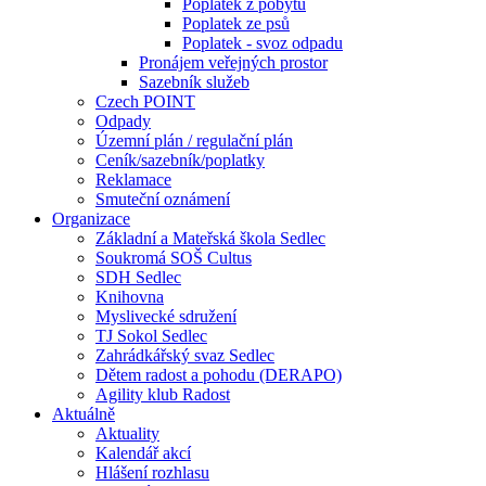
Poplatek z pobytu
Poplatek ze psů
Poplatek - svoz odpadu
Pronájem veřejných prostor
Sazebník služeb
Czech POINT
Odpady
Územní plán / regulační plán
Ceník/sazebník/poplatky
Reklamace
Smuteční oznámení
Organizace
Základní a Mateřská škola Sedlec
Soukromá SOŠ Cultus
SDH Sedlec
Knihovna
Myslivecké sdružení
TJ Sokol Sedlec
Zahrádkářský svaz Sedlec
Dětem radost a pohodu (DERAPO)
Agility klub Radost
Aktuálně
Aktuality
Kalendář akcí
Hlášení rozhlasu