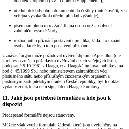
dodatek k diplomu (tzv. "Diploma Supplement"),
úřední překlady obou dokumentů do češtiny (nutné ověřit, zda
veřejná vysoká škola úřední překlad vyžaduje),
písemnou plnou moc, žádá-li jiná osoba než absolvent
zahraniční vysoké školy,
rozhodnutí o přiznání postavení uprchlíka, žádá-li o uznání
osoba, které bylo toto postavení přiznáno.
Uznávací orgán může požadovat ověření diplomu Apostillou (dle
Úmluvy o zrušení požadavku ověřování cizích veřejných listin,
podepsané 5.10.1961 v Haagu, tzv. Haagská úmluva, publikovaná
pod č. 45/1999 Sb.) nebo ministerstvem zahraničních věcí
příslušného státu nebo příslušným cizozemským orgánem a
příslušným zastupitelským úřadem České republiky, byl-li doklad
vydán v zemi, která není signatářem Haagské úmluvy.
11.
Jaké jsou potřebné formuláře a kde jsou k
dispozici
Předepsané formuláře nejsou stanoveny.
Můžete však využít formuláře žádostí, které jsou uveřejněny na