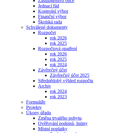
Zastupitelstvo obce
Jednací řád
Kontrolní výbor
Finanční výbor
Školská rada
Schválené dokumenty
Rozpočet
rok 2026
rok 2025
Rozpočtová opatření
rok 2026
rok 2025
rok 2024
Závěrečný účet
Závěrečný účet 2025
Střednědobý výhled rozpočtu
Archiv
rok 2024
rok 2023
Formuláře
Projekty
Úkony úřadu
Změna trvalého pobytu
Ověřování podpisů, listiny
Místní poplatky