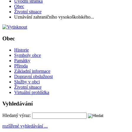
Úvodní stránka
Obec
Životní situace
Uznávání zahraničního vysokoškolského...
Obec
Historie
Symboly obce
Památky
Příroda
Základní informace
Dopravní obslužnost
Služby v obci
Životní situace
Virtuální prohlídka
Vyhledávání
Hledaný výraz:
rozšířené vyhledávání ...