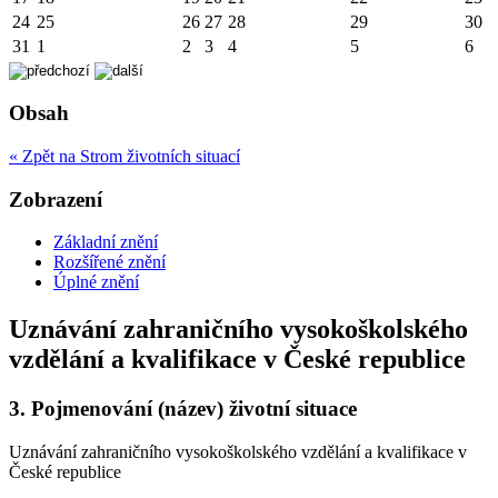
24
25
26
27
28
29
30
31
1
2
3
4
5
6
Obsah
« Zpět na Strom životních situací
Zobrazení
Základní znění
Rozšířené znění
Úplné znění
Uznávání zahraničního vysokoškolského
vzdělání a kvalifikace v České republice
3.
Pojmenování (název) životní situace
Uznávání zahraničního vysokoškolského vzdělání a kvalifikace v
České republice