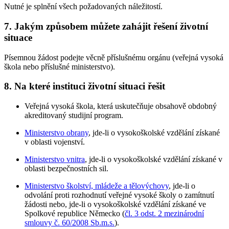
Nutné je splnění všech požadovaných náležitostí.
7.
Jakým způsobem můžete zahájit řešení životní
situace
Písemnou žádost podejte věcně příslušnému orgánu (veřejná vysoká
škola nebo příslušné ministerstvo).
8.
Na které instituci životní situaci řešit
Veřejná vysoká škola, která uskutečňuje obsahově obdobný
akreditovaný studijní program.
Ministerstvo obrany
, jde-li o vysokoškolské vzdělání získané
v oblasti vojenství.
Ministerstvo vnitra
, jde-li o vysokoškolské vzdělání získané v
oblasti bezpečnostních sil.
Ministerstvo školství, mládeže a tělovýchovy
, jde-li o
odvolání proti rozhodnutí veřejné vysoké školy o zamítnutí
žádosti nebo, jde-li o vysokoškolské vzdělání získané ve
Spolkové republice Německo (
čl. 3 odst. 2 mezinárodní
smlouvy č. 60/2008 Sb.m.s.
).