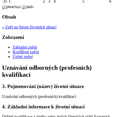
31
1
2
3
4
5
6
Obsah
« Zpět na Strom životních situací
Zobrazení
Základní znění
Rozšířené znění
Úplné znění
Uznávání odborných (profesních)
kvalifikací
3.
Pojmenování (název) životní situace
Uznávání odborných (profesních) kvalifikací
4.
Základní informace k životní situaci
Držitel kvalifikace z jiného nebo jiných členských států Evropské