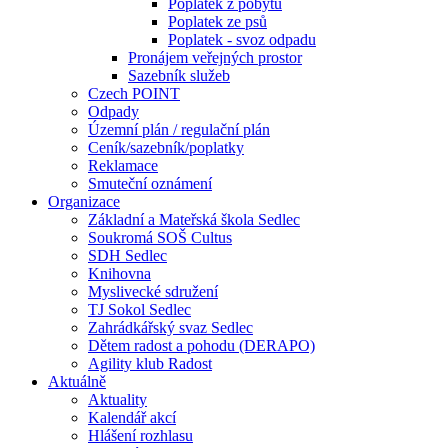
Poplatek z pobytu
Poplatek ze psů
Poplatek - svoz odpadu
Pronájem veřejných prostor
Sazebník služeb
Czech POINT
Odpady
Územní plán / regulační plán
Ceník/sazebník/poplatky
Reklamace
Smuteční oznámení
Organizace
Základní a Mateřská škola Sedlec
Soukromá SOŠ Cultus
SDH Sedlec
Knihovna
Myslivecké sdružení
TJ Sokol Sedlec
Zahrádkářský svaz Sedlec
Dětem radost a pohodu (DERAPO)
Agility klub Radost
Aktuálně
Aktuality
Kalendář akcí
Hlášení rozhlasu