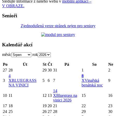
Sledujte informace z našeho webu v
mobilní aplikaci –
V OBRAZE.
Senioři
Zjednodušená verze stránek nejen pro seniory
Kalendář akcí
měsíc
rok
Po
Út
St
Čt
Pá
So
Ne
27
28
29
30
31
1
2
4
8
3
X
BLUEGRASS
5
6
7
X
Vinařská
9
NA VINICI
benátská noc
14
10
11
12
13
X
Bluegrass na
15
16
vinici 2026
17
18
19
20
21
22
23
24
25
26
27
28
29
30