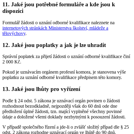
11.
Jaké jsou potřebné formuláře a kde jsou k
dispozici
Formulář žádosti o uznání odborné kvalifikace naleznete na
internetových stránkách Ministerstva školství, mládeže a
tělovýchovy
.
12.
Jaké jsou poplatky a jak je lze uhradit
Správní poplatek za přijetí žádosti o uznání odborné kvalifikace činí
2 000 Kč.
Pokud je uznávacím orgánem profesní komora, je stanovena výše
poplatku za uznání odborné kvalifikace předpisem této komory.
13.
Jaké jsou lhůty pro vyřízení
Podle § 24 odst. 5 zákona je uznávací orgán povinen o žádosti
rozhodnout bezodkladně, nejpozději však do 60 dnů ode dne
předložení úplné žádosti, tzn. mající vyplněné všechny povinné
údaje a doložené všemi doklady nezbytnými k posouzení žádosti.
V případě společného řízení a jde-li o zvlášť složitý případ dle § 25
odst. 2 zákona rozhodne uznávací orgán ve lhůtě do 90 dnů.