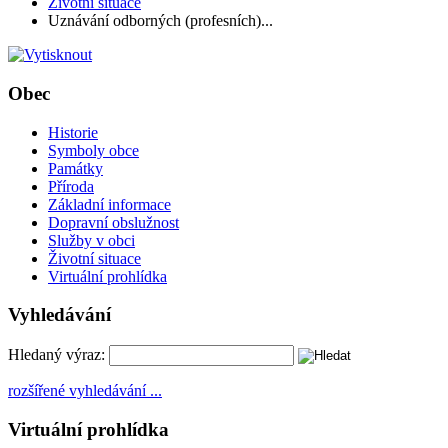
Životní situace
Uznávání odborných (profesních)...
Obec
Historie
Symboly obce
Památky
Příroda
Základní informace
Dopravní obslužnost
Služby v obci
Životní situace
Virtuální prohlídka
Vyhledávání
Hledaný výraz:
rozšířené vyhledávání ...
Virtuální prohlídka