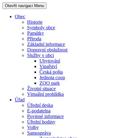
Otevřit navigaci
Menu
Obec
Historie
Symboly obce
Památky
Příroda
Základní informace
Dopravní obslužnost
Služby v obci
Ubytování
Vinařství
Česká pošta
Jednota coop
ZOO park
Životní situace
Virtuální prohlídka
Úřad
Úřední deska
E-podatelna
Povinné informace
Úřední hodiny
Volby
Samospráva