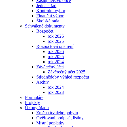
Zastupitelstvo obce
Jednací řád
Kontrolní výbor
Finanční výbor
Školská rada
Schválené dokumenty
Rozpočet
rok 2026
rok 2025
Rozpočtová opatření
rok 2026
rok 2025
rok 2024
Závěrečný účet
Závěrečný účet 2025
Střednědobý výhled rozpočtu
Archiv
rok 2024
rok 2023
Formuláře
Projekty
Úkony úřadu
Změna trvalého pobytu
Ověřování podpisů, listiny
Místní poplatky