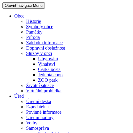
Otevřit navigaci
Menu
Obec
Historie
Symboly obce
Památky
Příroda
Základní informace
Dopravní obslužnost
Služby v obci
Ubytování
Vinařství
Česká pošta
Jednota coop
ZOO park
Životní situace
Virtuální prohlídka
Úřad
Úřední deska
E-podatelna
Povinné informace
Úřední hodiny
Volby
Samospráva