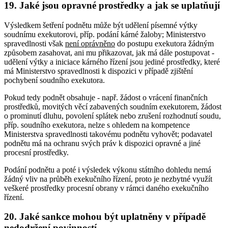
19.
Jaké jsou opravné prostředky a jak se uplatňují
Výsledkem šetření podnětu může být udělení písemné výtky
soudnímu exekutorovi, příp. podání kárné žaloby; Ministerstvo
spravedlnosti však
není oprávněno
do postupu exekutora žádným
způsobem zasahovat, ani mu přikazovat, jak má dále postupovat -
udělení výtky a iniciace kárného řízení jsou jediné prostředky, které
má Ministerstvo spravedlnosti k dispozici v případě zjištění
pochybení soudního exekutora.
Pokud tedy podnět obsahuje - např. žádost o vrácení finančních
prostředků, movitých věcí zabavených soudním exekutorem, žádost
o prominutí dluhu, povolení splátek nebo zrušení rozhodnutí soudu,
příp. soudního exekutora, nelze s ohledem na kompetence
Ministerstva spravedlnosti takovému podnětu vyhovět; podavatel
podnětu má na ochranu svých práv k dispozici opravné a jiné
procesní prostředky.
Podání podnětu a poté i výsledek výkonu státního dohledu nemá
žádný vliv na průběh exekučního řízení, proto je nezbytné využít
veškeré prostředky procesní obrany v rámci daného exekučního
řízení.
20.
Jaké sankce mohou být uplatněny v případě
nedodržení povinností