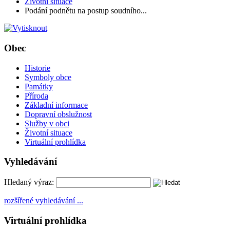
Životní situace
Podání podnětu na postup soudního...
Obec
Historie
Symboly obce
Památky
Příroda
Základní informace
Dopravní obslužnost
Služby v obci
Životní situace
Virtuální prohlídka
Vyhledávání
Hledaný výraz:
rozšířené vyhledávání ...
Virtuální prohlídka