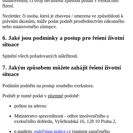
ustanoveními, či svojí nečinností způsobil průtah v exekučním
řízení.
Nezletilec či osoba, která je zbavena / omezena ve způsobilosti k
právním úkonům, může podat podnět prostřednictvím zákonného
nebo ustanoveného zástupce.
6.
Jaké jsou podmínky a postup pro řešení životní
situace
Splnění všech požadovaných náležitostí.
7.
Jakým způsobem můžete zahájit řešení životní
situace
Podáním podnětu na postup soudního exekutora.
Podnět je nutné podat v
písemné
podobě:
poštou na adresu:
Ministerstvo spravedlnosti - odbor insolvenčního a
exekučního dohledu, Vyšehradská 16, 128 10 Praha 2,
e-mailem:
osd@msp.justice.cz
(nutnost zaručeného