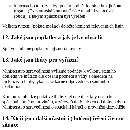
informaci o tom, zda byl podán podnět k dohledu k jinému
orgánu (Exekutorská komora České republiky, předseda
soudu), a jakým způsobem byl vyřešen.
Veškerá tvrzení (pokud možno) doložte kopiemi relevantních listin.
12.
Jaké jsou poplatky a jak je lze uhradit
Správní ani jiné poplatky nejsou stanoveny.
13.
Jaké jsou lhůty pro vyřízení
Ministerstvo spravedlnosti vyřizuje podněty k výkonu státního
dohledu ve lhůtách dle obsahu podnětu a vždy s ohledem na
prekluzivní lhůty, týkající se kárné odpovědnosti soudního
exekutora.
Kárnou žalobu lze podat ve lhůtě 3 let ode dne, kdy došlo ke
spáchání kárného provinění, a zároveň do 6 měsíců od doby, kdy se
Ministerstvo spravedlnosti o spáchání kárného provinění dozvědělo.
14.
Kteří jsou další účastníci (dotčení) řešení životní
situace