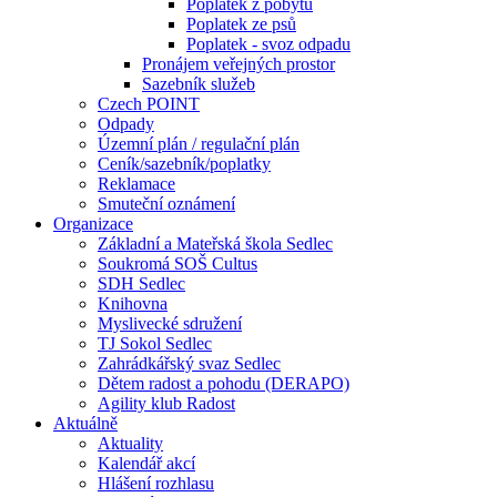
Poplatek z pobytu
Poplatek ze psů
Poplatek - svoz odpadu
Pronájem veřejných prostor
Sazebník služeb
Czech POINT
Odpady
Územní plán / regulační plán
Ceník/sazebník/poplatky
Reklamace
Smuteční oznámení
Organizace
Základní a Mateřská škola Sedlec
Soukromá SOŠ Cultus
SDH Sedlec
Knihovna
Myslivecké sdružení
TJ Sokol Sedlec
Zahrádkářský svaz Sedlec
Dětem radost a pohodu (DERAPO)
Agility klub Radost
Aktuálně
Aktuality
Kalendář akcí
Hlášení rozhlasu