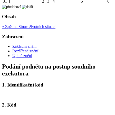
31
1
2
3
4
5
6
Obsah
« Zpět na Strom životních situací
Zobrazení
Základní znění
Rozšířené znění
Úplné znění
Podání podnětu na postup soudního
exekutora
1.
Identifikační kód
2.
Kód