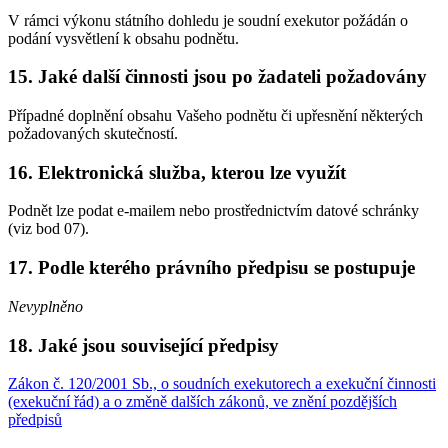
V rámci výkonu státního dohledu je soudní exekutor požádán o
podání vysvětlení k obsahu podnětu.
15.
Jaké další činnosti jsou po žadateli požadovány
Případné doplnění obsahu Vašeho podnětu či upřesnění některých
požadovaných skutečností.
16.
Elektronická služba, kterou lze využít
Podnět lze podat e-mailem nebo prostřednictvím datové schránky
(viz bod 07).
17.
Podle kterého právního předpisu se postupuje
Nevyplněno
18.
Jaké jsou související předpisy
Zákon č. 120/2001 Sb., o soudních exekutorech a exekuční činnosti
(exekuční řád) a o změně dalších zákonů, ve znění pozdějších
předpisů