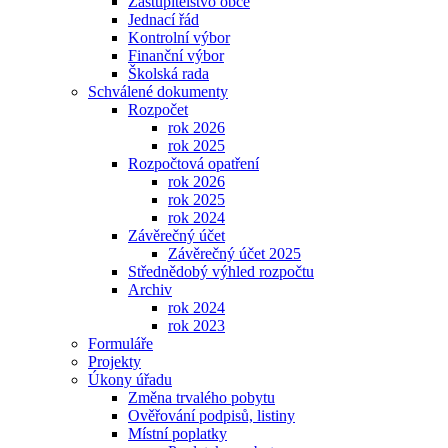
Zastupitelstvo obce
Jednací řád
Kontrolní výbor
Finanční výbor
Školská rada
Schválené dokumenty
Rozpočet
rok 2026
rok 2025
Rozpočtová opatření
rok 2026
rok 2025
rok 2024
Závěrečný účet
Závěrečný účet 2025
Střednědobý výhled rozpočtu
Archiv
rok 2024
rok 2023
Formuláře
Projekty
Úkony úřadu
Změna trvalého pobytu
Ověřování podpisů, listiny
Místní poplatky