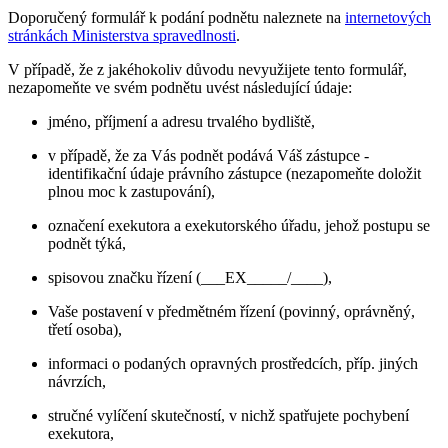
Doporučený formulář k podání podnětu naleznete na
internetových
stránkách Ministerstva spravedlnosti
.
V případě, že z jakéhokoliv důvodu nevyužijete tento formulář,
nezapomeňte ve svém podnětu uvést následující údaje:
jméno, příjmení a adresu trvalého bydliště,
v případě, že za Vás podnět podává Váš zástupce -
identifikační údaje právního zástupce (nezapomeňte doložit
plnou moc k zastupování),
označení exekutora a exekutorského úřadu, jehož postupu se
podnět týká,
spisovou značku řízení (___EX_____/____),
Vaše postavení v předmětném řízení (povinný, oprávněný,
třetí osoba),
informaci o podaných opravných prostředcích, příp. jiných
návrzích,
stručné vylíčení skutečností, v nichž spatřujete pochybení
exekutora,