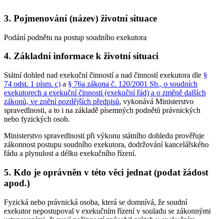
3.
Pojmenování (název) životní situace
Podání podnětu na postup soudního exekutora
4.
Základní informace k životní situaci
Státní dohled nad exekuční činností a nad činností exekutora dle
§
74 odst. 1 písm. c)
a
§ 76a zákona č. 120/2001 Sb., o soudních
exekutorech a exekuční činnosti (exekuční řád) a o změně dalších
zákonů, ve znění pozdějších předpisů
, vykonává Ministerstvo
spravedlnosti, a to i na základě písemných podnětů právnických
nebo fyzických osob.
Ministerstvo spravedlnosti při výkonu státního dohledu prověřuje
zákonnost postupu soudního exekutora, dodržování kancelářského
řádu a plynulost a délku exekučního řízení.
5.
Kdo je oprávněn v této věci jednat (podat žádost
apod.)
Fyzická nebo právnická osoba, která se domnívá, že soudní
exekutor nepostupoval v exekučním řízení v souladu se zákonnými