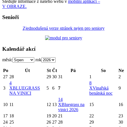
Sledujte informace z našeho webu v
mobilní aplikaci –
V OBRAZE.
Senioři
Zjednodušená verze stránek nejen pro seniory
Kalendář akcí
měsíc
rok
Po
Út
St
Čt
Pá
So
Ne
27
28
29
30
31
1
2
4
8
3
X
BLUEGRASS
5
6
7
X
Vinařská
9
NA VINICI
benátská noc
14
10
11
12
13
X
Bluegrass na
15
16
vinici 2026
17
18
19
20
21
22
23
24
25
26
27
28
29
30