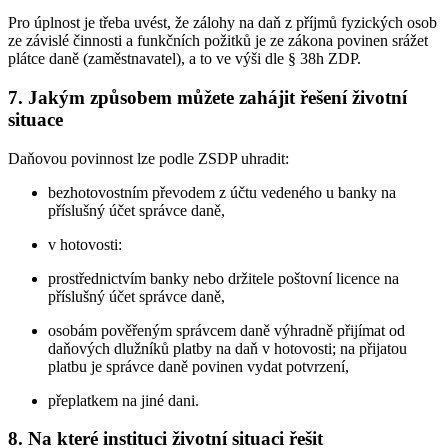
Pro úplnost je třeba uvést, že zálohy na daň z příjmů fyzických osob
ze závislé činnosti a funkčních požitků je ze zákona povinen srážet
plátce daně (zaměstnavatel), a to ve výši dle § 38h ZDP.
7.
Jakým způsobem můžete zahájit řešení životní
situace
Daňovou povinnost lze podle ZSDP uhradit:
bezhotovostním převodem z účtu vedeného u banky na
příslušný účet správce daně,
v hotovosti:
prostřednictvím banky nebo držitele poštovní licence na
příslušný účet správce daně,
osobám pověřeným správcem daně výhradně přijímat od
daňových dlužníků platby na daň v hotovosti; na přijatou
platbu je správce daně povinen vydat potvrzení,
přeplatkem na jiné dani.
8.
Na které instituci životní situaci řešit