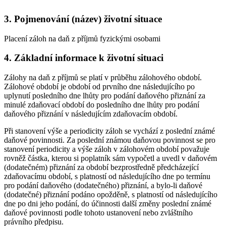
3.
Pojmenování (název) životní situace
Placení záloh na daň z příjmů fyzickými osobami
4.
Základní informace k životní situaci
Zálohy na daň z příjmů se platí v průběhu zálohového období.
Zálohové období je období od prvního dne následujícího po
uplynutí posledního dne lhůty pro podání daňového přiznání za
minulé zdaňovací období do posledního dne lhůty pro podání
daňového přiznání v následujícím zdaňovacím období.
Při stanovení výše a periodicity záloh se vychází z poslední známé
daňové povinnosti. Za poslední známou daňovou povinnost se pro
stanovení periodicity a výše záloh v zálohovém období považuje
rovněž částka, kterou si poplatník sám vypočetl a uvedl v daňovém
(dodatečném) přiznání za období bezprostředně předcházející
zdaňovacímu období, s platností od následujícího dne po termínu
pro podání daňového (dodatečného) přiznání, a bylo-li daňové
(dodatečné) přiznání podáno opožděně, s platností od následujícího
dne po dni jeho podání, do účinnosti další změny poslední známé
daňové povinnosti podle tohoto ustanovení nebo zvláštního
právního předpisu.