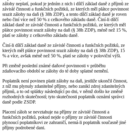
zálohy neplatí, pokud je jedním z nich i dílčí základ daně z příjmů ze
závislé činnosti a funkčních požitků, ze kterých měl plátce povinnost
srazit zálohy na daň (§ 38h ZDP), a tento dílčí základ daně je roven
nebo činí více než 50 % z celkového základu daně. Činí-li dílčí
základ daně ze závislé činnosti a funkčních požitků, ze kterých měl
plátce povinnost srazit zálohy na daň (§ 38h ZDP), méně než 15 %,
platí se zálohy z celkového základu daně.
Činí-li dílčí základ daně ze závislé činnosti a funkčních požitků, ze
kterých měl plátce povinnost srazit zálohy na daň (§ 38h ZDP), 15
% a více, avšak méně než 50 %, platí se zálohy v poloviční výši.
Při změně poslední známé daňové povinnosti v průběhu
zdaňovacího období se zálohy do té doby splatné nemění.
Poplatník není povinen platit zálohy na daň, jestliže ukončil činnost,
z níž mu plynuly zdanitelné příjmy, nebo zanikl zdroj zdanitelných
příjmů, a to od splátky následující po dni, v němž došlo ke změně
rozhodných skutečností; tyto skutečnosti poplatník oznámí správci
daně podle ZSDP.
Placení záloh se nevztahuje na příjmy ze závislé činnosti a
funkčních požitků, pokud nejde o příjmy ze závislé činnosti
plynoucí poplatníkovi ze zahraničí, nemá-li poplatník současně jiné
příjmy podrobené dani.