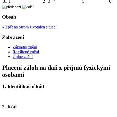
31
1
2
3
4
5
6
Obsah
« Zpět na Strom životních situací
Zobrazení
Základní znění
Rozšířené znění
Úplné znění
Placení záloh na daň z příjmů fyzickými
osobami
1.
Identifikační kód
2.
Kód