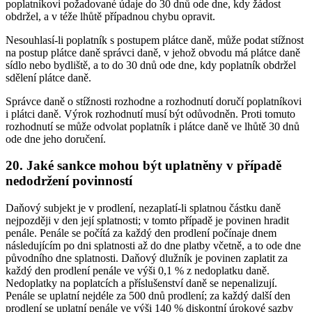
poplatníkovi požadované údaje do 30 dnů ode dne, kdy žádost
obdržel, a v téže lhůtě případnou chybu opravit.
Nesouhlasí-li poplatník s postupem plátce daně, může podat stížnost
na postup plátce daně správci daně, v jehož obvodu má plátce daně
sídlo nebo bydliště, a to do 30 dnů ode dne, kdy poplatník obdržel
sdělení plátce daně.
Správce daně o stížnosti rozhodne a rozhodnutí doručí poplatníkovi
i plátci daně. Výrok rozhodnutí musí být odůvodněn. Proti tomuto
rozhodnutí se může odvolat poplatník i plátce daně ve lhůtě 30 dnů
ode dne jeho doručení.
20.
Jaké sankce mohou být uplatněny v případě
nedodržení povinností
Daňový subjekt je v prodlení, nezaplatí-li splatnou částku daně
nejpozději v den její splatnosti; v tomto případě je povinen hradit
penále. Penále se počítá za každý den prodlení počínaje dnem
následujícím po dni splatnosti až do dne platby včetně, a to ode dne
původního dne splatnosti. Daňový dlužník je povinen zaplatit za
každý den prodlení penále ve výši 0,1 % z nedoplatku daně.
Nedoplatky na poplatcích a příslušenství daně se nepenalizují.
Penále se uplatní nejdéle za 500 dnů prodlení; za každý další den
prodlení se uplatní penále ve výši 140 % diskontní úrokové sazby