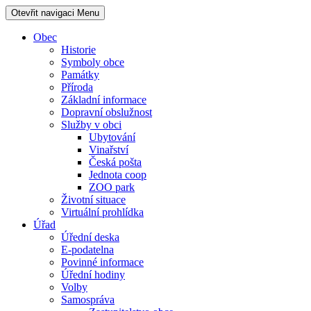
Otevřit navigaci
Menu
Obec
Historie
Symboly obce
Památky
Příroda
Základní informace
Dopravní obslužnost
Služby v obci
Ubytování
Vinařství
Česká pošta
Jednota coop
ZOO park
Životní situace
Virtuální prohlídka
Úřad
Úřední deska
E-podatelna
Povinné informace
Úřední hodiny
Volby
Samospráva