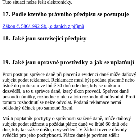
Tuto situaci nelze řešit elektronicky.
17.
Podle kterého právního předpisu se postupuje
Zákon č. 586/1992 Sb., o daních z příjmů
18.
Jaké jsou související předpisy
19.
Jaké jsou opravné prostředky a jak se uplatňují
Proti postupu správce daně při placení a evidenci daně může daňový
subjekt podat reklamaci. Reklamace musí být podána písemně nebo
ústně do protokolu ve lhůtě 30 dnů ode dne, kdy se o úkonu
dozvěděl, a to u správce daně, který úkon provedl. Správce daně
posoudí námitky, rozhodne o nich a toto rozhodnutí odůvodní. Proti
tomuto rozhodnutí se nelze odvolat. Podaná reklamace nemá
odkladný účinek pro samotné řízení.
Má-li poplatník pochyby o správnosti sražené daně, může daňový
subjekt podat stížnost a požádat plátce daně ve lhůtě 60 dnů ode
dne, kdy ke srážce došlo, o vysvětlení. V žádosti uvede důvody
svědčící pro jeho pochybnosti. Plátce daně je povinen sdělit