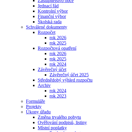
Zastupitelstvo obce
Jednací řád
Kontrolní výbor
Finanční výbor
Školská rada
Schválené dokumenty
Rozpočet
rok 2026
rok 2025
Rozpočtová opatření
rok 2026
rok 2025
rok 2024
Závěrečný účet
Závěrečný účet 2025
Střednědobý výhled rozpočtu
Archiv
rok 2024
rok 2023
Formuláře
Projekty
Úkony úřadu
Změna trvalého pobytu
Ověřování podpisů, listiny
Místní poplatky