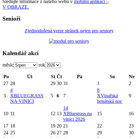
Sledujte informace z našeho webu v
mobilní aplikaci –
V OBRAZE.
Senioři
Zjednodušená verze stránek nejen pro seniory
Kalendář akcí
měsíc
rok
Po
Út
St
Čt
Pá
So
Ne
27
28
29
30
31
1
2
4
8
3
X
BLUEGRASS
5
6
7
X
Vinařská
9
NA VINICI
benátská noc
14
10
11
12
13
X
Bluegrass na
15
16
vinici 2026
17
18
19
20
21
22
23
24
25
26
27
28
29
30