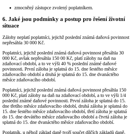
zmocněný zástupce zvolený poplatníkem.
6.
Jaké jsou podmínky a postup pro řešení životní
situace
Zálohy neplatí poplatníci, jejichž poslední známá daňová povinnost
nepřesáhla 30 000 Kč.
Poplatníci, jejichž poslední známá daňová povinnost přesáhla 30
000 Kč, avšak nepřesáhla 150 00 Kč, platí zálohy na daň na
zdaňovací období, a to ve výši 40 % poslední známé daňové
povinnosti. První záloha je splatná do 15. dne šestého měsíce
zdaňovacího období a druhá je splatná do 15. dne dvanáctého
měsíce zdaňovacího období.
Poplatníci, jejichž poslední známá daňová povinnost přesáhla 150
000 Kč, platí zálohy na daň na zdaňovací období, a to ve výši 1/4
poslední známé daňové povinnosti. První záloha je splatná do 15.
dne třetího měsíce zdaňovacího období, druhá záloha je splatná do
15. dne šestého měsíce zdaňovacího období, třetí záloha je splatná
do 15. dne devátého měsíce zdaňovacího období a čtvrtá záloha je
splatná do 15. dne dvanáctého měsíce zdaňovacího období.
Poplatník, u něhož základ daně tvoří součet dílčích základů daně,