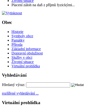
Životní situace
Placení záloh na daň z příjmů fyzickými...
Obec
Historie
Symboly obce
Památky
Příroda
Základní informace
Dopravní obslužnost
Služby v obci
Životní situace
Virtuální prohlídka
Vyhledávání
Hledaný výraz:
rozšířené vyhledávání ...
Virtuální prohlídka