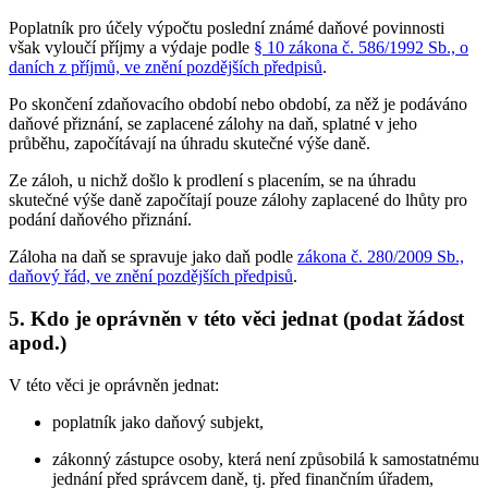
Poplatník pro účely výpočtu poslední známé daňové povinnosti
však vyloučí příjmy a výdaje podle
§ 10 zákona č. 586/1992 Sb., o
daních z příjmů, ve znění pozdějších předpisů
.
Po skončení zdaňovacího období nebo období, za něž je podáváno
daňové přiznání, se zaplacené zálohy na daň, splatné v jeho
průběhu, započítávají na úhradu skutečné výše daně.
Ze záloh, u nichž došlo k prodlení s placením, se na úhradu
skutečné výše daně započítají pouze zálohy zaplacené do lhůty pro
podání daňového přiznání.
Záloha na daň se spravuje jako daň podle
zákona č. 280/2009 Sb.,
daňový řád, ve znění pozdějších předpisů
.
5.
Kdo je oprávněn v této věci jednat (podat žádost
apod.)
V této věci je oprávněn jednat:
poplatník jako daňový subjekt,
zákonný zástupce osoby, která není způsobilá k samostatnému
jednání před správcem daně, tj. před finančním úřadem,