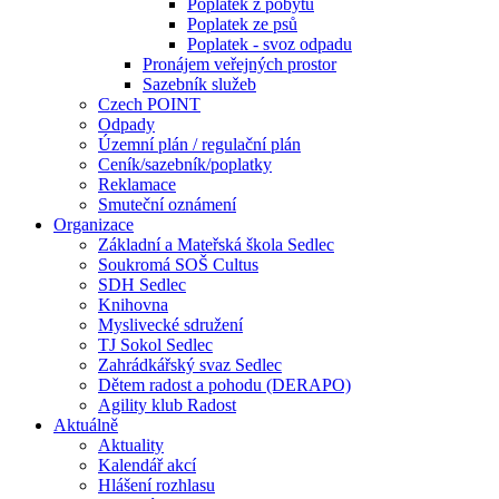
Poplatek z pobytu
Poplatek ze psů
Poplatek - svoz odpadu
Pronájem veřejných prostor
Sazebník služeb
Czech POINT
Odpady
Územní plán / regulační plán
Ceník/sazebník/poplatky
Reklamace
Smuteční oznámení
Organizace
Základní a Mateřská škola Sedlec
Soukromá SOŠ Cultus
SDH Sedlec
Knihovna
Myslivecké sdružení
TJ Sokol Sedlec
Zahrádkářský svaz Sedlec
Dětem radost a pohodu (DERAPO)
Agility klub Radost
Aktuálně
Aktuality
Kalendář akcí
Hlášení rozhlasu