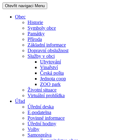
Otevřit navigaci
Menu
Obec
Historie
Symboly obce
Památky
Příroda
Základní informace
Dopravní obslužnost
Služby v obci
Ubytování
Vinařství
Česká pošta
Jednota coop
ZOO park
Životní situace
Virtuální prohlídka
Úřad
Úřední deska
E-podatelna
Povinné informace
Úřední hodiny
Volby
Samospráva