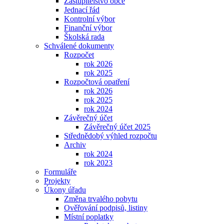
Zastupitelstvo obce
Jednací řád
Kontrolní výbor
Finanční výbor
Školská rada
Schválené dokumenty
Rozpočet
rok 2026
rok 2025
Rozpočtová opatření
rok 2026
rok 2025
rok 2024
Závěrečný účet
Závěrečný účet 2025
Střednědobý výhled rozpočtu
Archiv
rok 2024
rok 2023
Formuláře
Projekty
Úkony úřadu
Změna trvalého pobytu
Ověřování podpisů, listiny
Místní poplatky