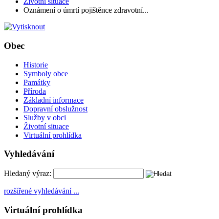
Životní situace
Oznámení o úmrtí pojištěnce zdravotní...
Obec
Historie
Symboly obce
Památky
Příroda
Základní informace
Dopravní obslužnost
Služby v obci
Životní situace
Virtuální prohlídka
Vyhledávání
Hledaný výraz:
rozšířené vyhledávání ...
Virtuální prohlídka