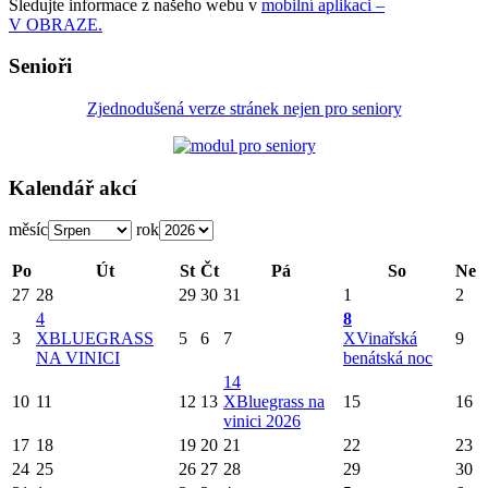
Sledujte informace z našeho webu v
mobilní aplikaci –
V OBRAZE.
Senioři
Zjednodušená verze stránek nejen pro seniory
Kalendář akcí
měsíc
rok
Po
Út
St
Čt
Pá
So
Ne
27
28
29
30
31
1
2
4
8
3
X
BLUEGRASS
5
6
7
X
Vinařská
9
NA VINICI
benátská noc
14
10
11
12
13
X
Bluegrass na
15
16
vinici 2026
17
18
19
20
21
22
23
24
25
26
27
28
29
30