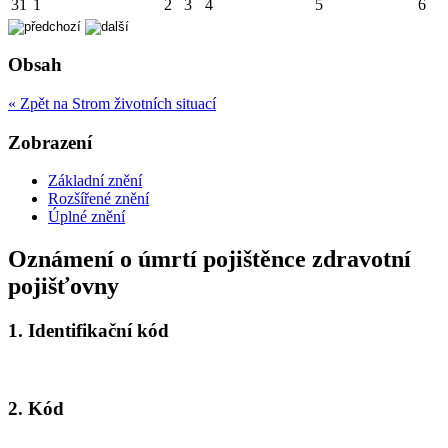
31
1
2
3
4
5
6
Obsah
« Zpět na Strom životních situací
Zobrazení
Základní znění
Rozšířené znění
Úplné znění
Oznámení o úmrtí pojištěnce zdravotní
pojišťovny
1.
Identifikační kód
2.
Kód