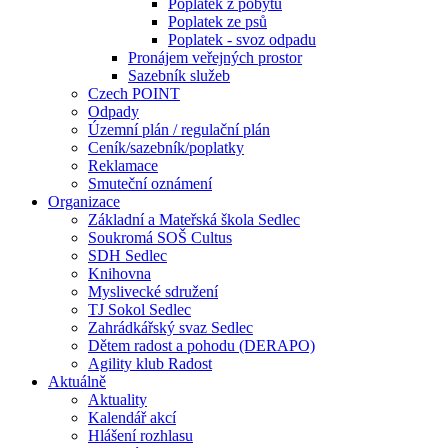
Poplatek z pobytu
Poplatek ze psů
Poplatek - svoz odpadu
Pronájem veřejných prostor
Sazebník služeb
Czech POINT
Odpady
Územní plán / regulační plán
Ceník/sazebník/poplatky
Reklamace
Smuteční oznámení
Organizace
Základní a Mateřská škola Sedlec
Soukromá SOŠ Cultus
SDH Sedlec
Knihovna
Myslivecké sdružení
TJ Sokol Sedlec
Zahrádkářský svaz Sedlec
Dětem radost a pohodu (DERAPO)
Agility klub Radost
Aktuálně
Aktuality
Kalendář akcí
Hlášení rozhlasu