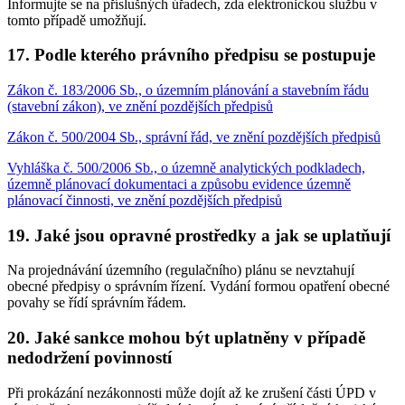
Informujte se na příslušných úřadech, zda elektronickou službu v
tomto případě umožňují.
17.
Podle kterého právního předpisu se postupuje
Zákon č. 183/2006 Sb., o územním plánování a stavebním řádu
(stavební zákon), ve znění pozdějších předpisů
Zákon č. 500/2004 Sb., správní řád, ve znění pozdějších předpisů
Vyhláška č. 500/2006 Sb., o územně analytických podkladech,
územně plánovací dokumentaci a způsobu evidence územně
plánovací činnosti, ve znění pozdějších předpisů
19.
Jaké jsou opravné prostředky a jak se uplatňují
Na projednávání územního (regulačního) plánu se nevztahují
obecné předpisy o správním řízení. Vydání formou opatření obecné
povahy se řídí správním řádem.
20.
Jaké sankce mohou být uplatněny v případě
nedodržení povinností
Při prokázání nezákonnosti může dojít až ke zrušení části ÚPD v