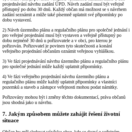
projednávání návrhu zadání ÚPD. Návrh zadání musí být veřejně
přístupný po dobu 30 dnů. Každý občan má možnost se s návrhem
zadání seznámit a může také písemně uplatnit své připomínky po
dobu vystavení.
2) Návrh územního plánu a regulačního plánu pro společné jednání i
pro veřejné projednání musí být vystaven a veřejně přístupný po
dobu nejméně 30 dnů u pořizovatele a v obci, pro kterou je
pořizován. Pořizovatel je povinen tyto skutečnosti a konání
veřejného projednání občanům oznámit veřejnou vyhláškou.
3) Ve fázi projednávání návrhu územního plánu a regulačního plánu
pro společné jednání může každý uplatnit připomínky.
4) Ve fázi veřejného projednání návrhu územního plánu a
regulačního plánu může každý uplatnit připomínky a vlastníci
pozemků a staveb a zástupce veřejnosti mohou podat námitky.
Pořizovány mohou být i změny těchto dokumentací, práva občanů
jsou shodná jako u návrhu.
7.
Jakým způsobem můžete zahájit řešení životní
situace
Občan by měl sledovat vývěsku obce, kde se dozví o veřejném