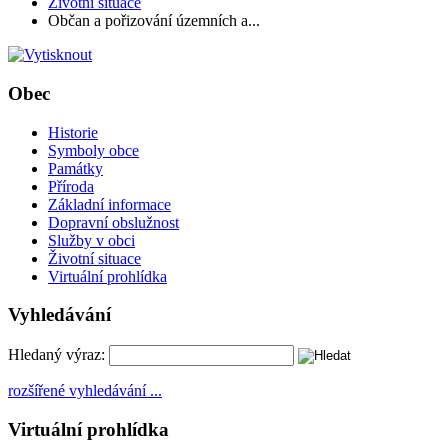
Životní situace
Občan a pořizování územních a...
Obec
Historie
Symboly obce
Památky
Příroda
Základní informace
Dopravní obslužnost
Služby v obci
Životní situace
Virtuální prohlídka
Vyhledávání
Hledaný výraz:
rozšířené vyhledávání ...
Virtuální prohlídka