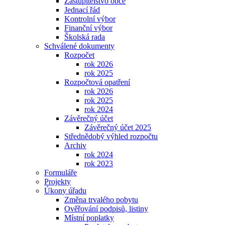
Zastupitelstvo obce
Jednací řád
Kontrolní výbor
Finanční výbor
Školská rada
Schválené dokumenty
Rozpočet
rok 2026
rok 2025
Rozpočtová opatření
rok 2026
rok 2025
rok 2024
Závěrečný účet
Závěrečný účet 2025
Střednědobý výhled rozpočtu
Archiv
rok 2024
rok 2023
Formuláře
Projekty
Úkony úřadu
Změna trvalého pobytu
Ověřování podpisů, listiny
Místní poplatky