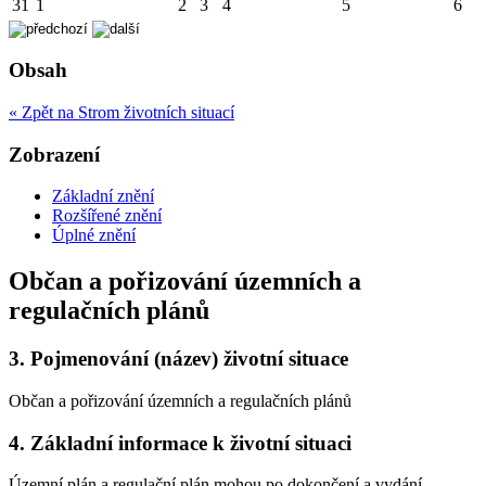
31
1
2
3
4
5
6
Obsah
« Zpět na Strom životních situací
Zobrazení
Základní znění
Rozšířené znění
Úplné znění
Občan a pořizování územních a
regulačních plánů
3.
Pojmenování (název) životní situace
Občan a pořizování územních a regulačních plánů
4.
Základní informace k životní situaci
Územní plán a regulační plán mohou po dokončení a vydání