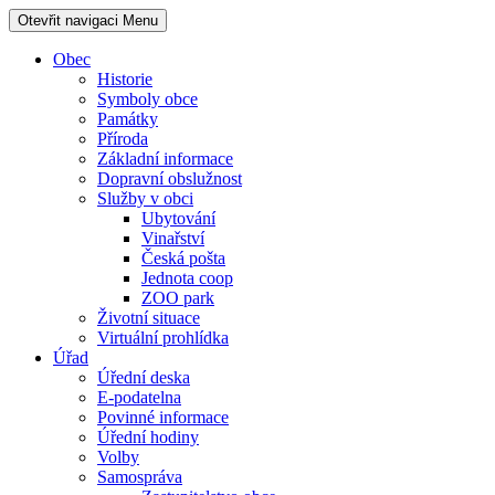
Otevřit navigaci
Menu
Obec
Historie
Symboly obce
Památky
Příroda
Základní informace
Dopravní obslužnost
Služby v obci
Ubytování
Vinařství
Česká pošta
Jednota coop
ZOO park
Životní situace
Virtuální prohlídka
Úřad
Úřední deska
E-podatelna
Povinné informace
Úřední hodiny
Volby
Samospráva