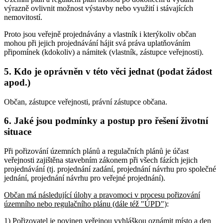
výrazně ovlivnit možnost výstavby nebo využití i stávajících
nemovitostí.
Proto jsou veřejně projednávány a vlastník i kterýkoliv občan
mohou při jejich projednávání hájit svá práva uplatňováním
připomínek (kdokoliv) a námitek (vlastník, zástupce veřejnosti).
5.
Kdo je oprávněn v této věci jednat (podat žádost
apod.)
Občan, zástupce veřejnosti, právní zástupce občana.
6.
Jaké jsou podmínky a postup pro řešení životní
situace
Při pořizování územních plánů a regulačních plánů je účast
veřejnosti zajištěna stavebním zákonem při všech fázích jejich
projednávání (tj. projednání zadání, projednání návrhu pro společné
jednání, projednání návrhu pro veřejné projednání).
Občan má následující úlohy a pravomoci v procesu pořizování
územního nebo regulačního plánu (dále též "ÚPD")
:
1) Pořizovatel je povinen veřejnou vyhláškou oznámit místo a den