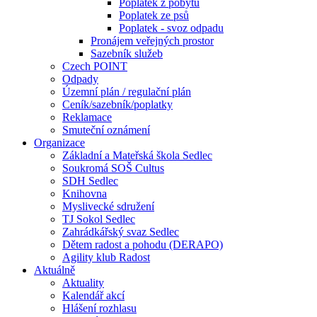
Poplatek z pobytu
Poplatek ze psů
Poplatek - svoz odpadu
Pronájem veřejných prostor
Sazebník služeb
Czech POINT
Odpady
Územní plán / regulační plán
Ceník/sazebník/poplatky
Reklamace
Smuteční oznámení
Organizace
Základní a Mateřská škola Sedlec
Soukromá SOŠ Cultus
SDH Sedlec
Knihovna
Myslivecké sdružení
TJ Sokol Sedlec
Zahrádkářský svaz Sedlec
Dětem radost a pohodu (DERAPO)
Agility klub Radost
Aktuálně
Aktuality
Kalendář akcí
Hlášení rozhlasu