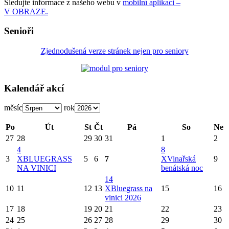
Sledujte informace z našeho webu v
mobilní aplikaci –
V OBRAZE.
Senioři
Zjednodušená verze stránek nejen pro seniory
Kalendář akcí
měsíc
rok
Po
Út
St
Čt
Pá
So
Ne
27
28
29
30
31
1
2
4
8
3
X
BLUEGRASS
5
6
7
X
Vinařská
9
NA VINICI
benátská noc
14
10
11
12
13
X
Bluegrass na
15
16
vinici 2026
17
18
19
20
21
22
23
24
25
26
27
28
29
30