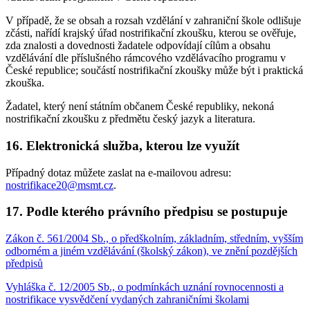
V případě, že se obsah a rozsah vzdělání v zahraniční škole odlišuje
zčásti, nařídí krajský úřad nostrifikační zkoušku, kterou se ověřuje,
zda znalosti a dovednosti žadatele odpovídají cílům a obsahu
vzdělávání dle příslušného rámcového vzdělávacího programu v
České republice; součástí nostrifikační zkoušky může být i praktická
zkouška.
Žadatel, který není státním občanem České republiky, nekoná
nostrifikační zkoušku z předmětu český jazyk a literatura.
16.
Elektronická služba, kterou lze využít
Případný dotaz můžete zaslat na e-mailovou adresu:
nostrifikace20@msmt.cz
.
17.
Podle kterého právního předpisu se postupuje
Zákon č. 561/2004 Sb., o předškolním, základním, středním, vyšším
odborném a jiném vzdělávání (školský zákon), ve znění pozdějších
předpisů
Vyhláška č. 12/2005 Sb., o podmínkách uznání rovnocennosti a
nostrifikace vysvědčení vydaných zahraničními školami