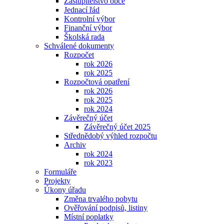
Zastupitelstvo obce
Jednací řád
Kontrolní výbor
Finanční výbor
Školská rada
Schválené dokumenty
Rozpočet
rok 2026
rok 2025
Rozpočtová opatření
rok 2026
rok 2025
rok 2024
Závěrečný účet
Závěrečný účet 2025
Střednědobý výhled rozpočtu
Archiv
rok 2024
rok 2023
Formuláře
Projekty
Úkony úřadu
Změna trvalého pobytu
Ověřování podpisů, listiny
Místní poplatky