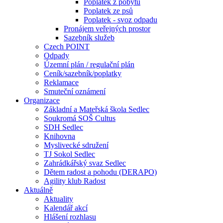
Poplatek z pobytu
Poplatek ze psů
Poplatek - svoz odpadu
Pronájem veřejných prostor
Sazebník služeb
Czech POINT
Odpady
Územní plán / regulační plán
Ceník/sazebník/poplatky
Reklamace
Smuteční oznámení
Organizace
Základní a Mateřská škola Sedlec
Soukromá SOŠ Cultus
SDH Sedlec
Knihovna
Myslivecké sdružení
TJ Sokol Sedlec
Zahrádkářský svaz Sedlec
Dětem radost a pohodu (DERAPO)
Agility klub Radost
Aktuálně
Aktuality
Kalendář akcí
Hlášení rozhlasu