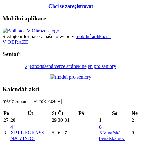
Chci se zaregistrovat
Mobilní aplikace
Sledujte informace z našeho webu v
mobilní aplikaci –
V OBRAZE.
Senioři
Zjednodušená verze stránek nejen pro seniory
Kalendář akcí
měsíc
rok
Po
Út
St
Čt
Pá
So
Ne
27
28
29
30
31
1
2
4
8
3
X
BLUEGRASS
5
6
7
X
Vinařská
9
NA VINICI
benátská noc