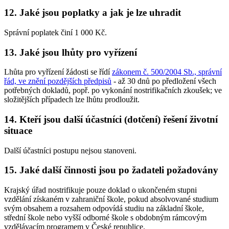
12.
Jaké jsou poplatky a jak je lze uhradit
Správní poplatek činí 1 000 Kč.
13.
Jaké jsou lhůty pro vyřízení
Lhůta pro vyřízení žádosti se řídí
zákonem č. 500/2004 Sb., správní
řád, ve znění pozdějších předpisů
- až 30 dnů po předložení všech
potřebných dokladů, popř. po vykonání nostrifikačních zkoušek; ve
složitějších případech lze lhůtu prodloužit.
14.
Kteří jsou další účastníci (dotčení) řešení životní
situace
Další účastníci postupu nejsou stanoveni.
15.
Jaké další činnosti jsou po žadateli požadovány
Krajský úřad nostrifikuje pouze doklad o ukončeném stupni
vzdělání získaném v zahraniční škole, pokud absolvované studium
svým obsahem a rozsahem odpovídá studiu na základní škole,
střední škole nebo vyšší odborné škole s obdobným rámcovým
vzdělávacím programem v České republice.