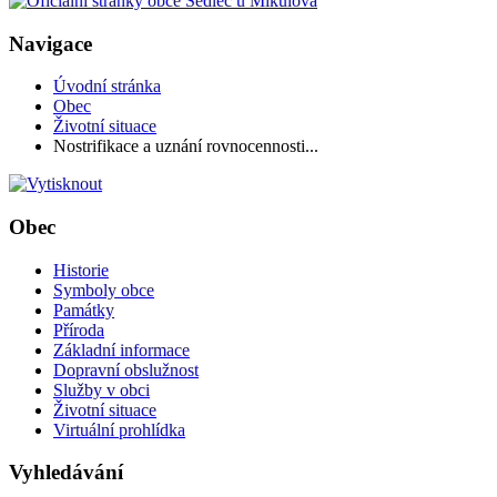
Navigace
Úvodní stránka
Obec
Životní situace
Nostrifikace a uznání rovnocennosti...
Obec
Historie
Symboly obce
Památky
Příroda
Základní informace
Dopravní obslužnost
Služby v obci
Životní situace
Virtuální prohlídka
Vyhledávání