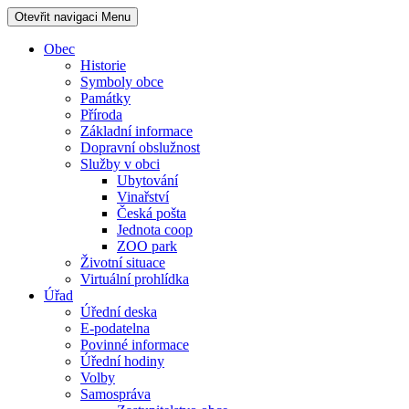
Otevřit navigaci
Menu
Obec
Historie
Symboly obce
Památky
Příroda
Základní informace
Dopravní obslužnost
Služby v obci
Ubytování
Vinařství
Česká pošta
Jednota coop
ZOO park
Životní situace
Virtuální prohlídka
Úřad
Úřední deska
E-podatelna
Povinné informace
Úřední hodiny
Volby
Samospráva