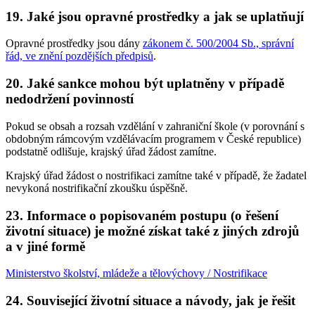
19.
Jaké jsou opravné prostředky a jak se uplatňují
Opravné prostředky jsou dány
zákonem č. 500/2004 Sb., správní
řád, ve znění pozdějších předpisů
.
20.
Jaké sankce mohou být uplatněny v případě
nedodržení povinností
Pokud se obsah a rozsah vzdělání v zahraniční škole (v porovnání s
obdobným rámcovým vzdělávacím programem v České republice)
podstatně odlišuje, krajský úřad žádost zamítne.
Krajský úřad žádost o nostrifikaci zamítne také v případě, že žadatel
nevykoná nostrifikační zkoušku úspěšně.
23.
Informace o popisovaném postupu (o řešení
životní situace) je možné získat také z jiných zdrojů
a v jiné formě
Ministerstvo školství, mládeže a tělovýchovy / Nostrifikace
24.
Související životní situace a návody, jak je řešit