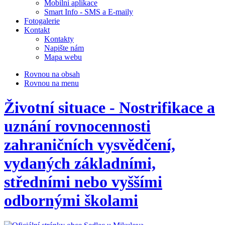
Mobilní aplikace
Smart Info - SMS a E-maily
Fotogalerie
Kontakt
Kontakty
Napište nám
Mapa webu
Rovnou na obsah
Rovnou na menu
Životní situace - Nostrifikace a
uznání rovnocennosti
zahraničních vysvědčení,
vydaných základními,
středními nebo vyššími
odbornými školami