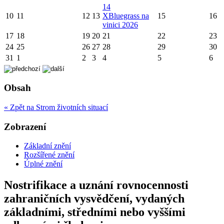
14
10
11
12
13
X
Bluegrass na
15
16
vinici 2026
17
18
19
20
21
22
23
24
25
26
27
28
29
30
31
1
2
3
4
5
6
Obsah
« Zpět na Strom životních situací
Zobrazení
Základní znění
Rozšířené znění
Úplné znění
Nostrifikace a uznání rovnocennosti
zahraničních vysvědčení, vydaných
základními, středními nebo vyššími