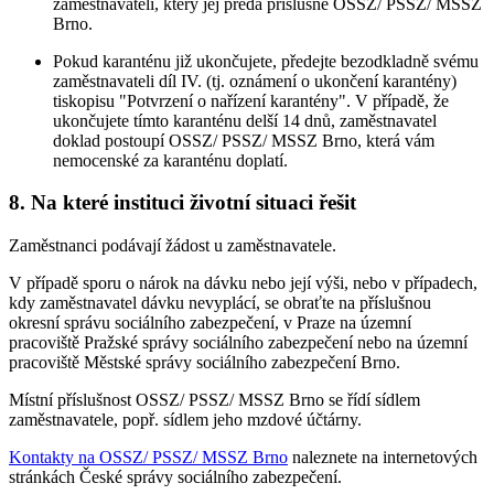
zaměstnavateli, který jej předá příslušné OSSZ/ PSSZ/ MSSZ
Brno.
Pokud karanténu již ukončujete, předejte bezodkladně svému
zaměstnavateli díl IV. (tj. oznámení o ukončení karantény)
tiskopisu "Potvrzení o nařízení karantény". V případě, že
ukončujete tímto karanténu delší 14 dnů, zaměstnavatel
doklad postoupí OSSZ/ PSSZ/ MSSZ Brno, která vám
nemocenské za karanténu doplatí.
8.
Na které instituci životní situaci řešit
Zaměstnanci podávají žádost u zaměstnavatele.
V případě sporu o nárok na dávku nebo její výši, nebo v případech,
kdy zaměstnavatel dávku nevyplácí, se obraťte na příslušnou
okresní správu sociálního zabezpečení, v Praze na územní
pracoviště Pražské správy sociálního zabezpečení nebo na územní
pracoviště Městské správy sociálního zabezpečení Brno.
Místní příslušnost OSSZ/ PSSZ/ MSSZ Brno se řídí sídlem
zaměstnavatele, popř. sídlem jeho mzdové účtárny.
Kontakty na OSSZ/ PSSZ/ MSSZ Brno
naleznete na internetových
stránkách České správy sociálního zabezpečení.