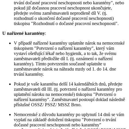
trvání dočasné pracovní neschopnosti nebo karantény", nebo
pokud již dočasnou pracovní neschopnost ukončujete,
předejte svému zaměstnavateli neprodleně díl V. (tj.
rozhodnutí o ukončení dočasné pracovní neschopnosti)
tiskopisu "Rozhodnutí o dočasné pracovní neschopnosti".
U nařízené karantény
:
V případě nařízené karantény uplatníte nárok na nemocenské
tiskopisem "Potvrzení o nařízení karantény", který vám
vystaví ošetřující lékař nebo hygienik, a to tak, že svému
zaměstnavateli předložíte díl I. (tj. oznámení o nařízení
karantény). Tímto potvrzením současně uplatníte u
zaměstnavatele nárok na náhradu mzdy od 1. do 14. dne
trvání karantény.
Pokud je vaše karanténa delší 14 kalendářních dnů, předejte
zaměstnavateli díl III. (tj. potvrzení o nařízení karantény pro
uplatnění nároku na nemocenské) tiskopisu "Potvrzení o
nařízení karantény". Zaměstnavatel postoupí doklad následně
příslušné OSSZ/ PSSZ/ MSSZ Brno.
Nemocenské z důvodu karantény po uplynutí 14 dnů se vám
vyplatí na základě doložení tiskopisu "Potvrzení o trvání
dočasné pracovní neschopnosti nebo karantény"