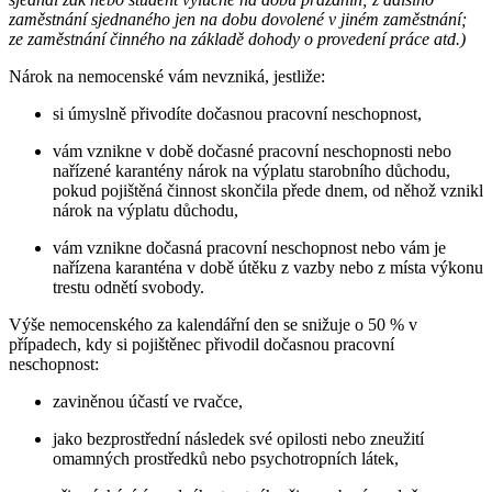
zaměstnání sjednaného jen na dobu dovolené v jiném zaměstnání;
ze zaměstnání činného na základě dohody o provedení práce atd.)
Nárok na nemocenské vám nevzniká, jestliže:
si úmyslně přivodíte dočasnou pracovní neschopnost,
vám vznikne v době dočasné pracovní neschopnosti nebo
nařízené karantény nárok na výplatu starobního důchodu,
pokud pojištěná činnost skončila přede dnem, od něhož vznikl
nárok na výplatu důchodu,
vám vznikne dočasná pracovní neschopnost nebo vám je
nařízena karanténa v době útěku z vazby nebo z místa výkonu
trestu odnětí svobody.
Výše nemocenského za kalendářní den se snižuje o 50 % v
případech, kdy si pojištěnec přivodil dočasnou pracovní
neschopnost:
zaviněnou účastí ve rvačce,
jako bezprostřední následek své opilosti nebo zneužití
omamných prostředků nebo psychotropních látek,