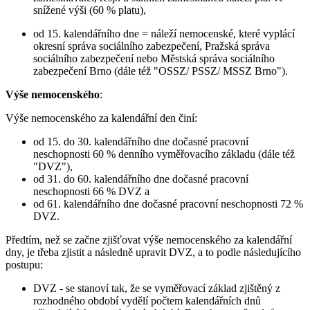
snížené výši (60 % platu),
od 15. kalendářního dne = náleží nemocenské, které vyplácí
okresní správa sociálního zabezpečení, Pražská správa
sociálního zabezpečení nebo Městská správa sociálního
zabezpečení Brno (dále též "OSSZ/ PSSZ/ MSSZ Brno").
Výše nemocenského
:
Výše nemocenského za kalendářní den činí:
od 15. do 30. kalendářního dne dočasné pracovní
neschopnosti 60 % denního vyměřovacího základu (dále též
"DVZ"),
od 31. do 60. kalendářního dne dočasné pracovní
neschopnosti 66 % DVZ a
od 61. kalendářního dne dočasné pracovní neschopnosti 72 %
DVZ.
Předtím, než se začne zjišťovat výše nemocenského za kalendářní
dny, je třeba zjistit a následně upravit DVZ, a to podle následujícího
postupu:
DVZ - se stanoví tak, že se vyměřovací základ zjištěný z
rozhodného období vydělí počtem kalendářních dnů