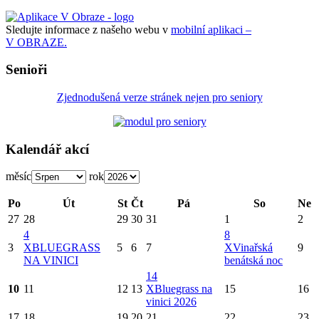
Sledujte informace z našeho webu v
mobilní aplikaci –
V OBRAZE.
Senioři
Zjednodušená verze stránek nejen pro seniory
Kalendář akcí
měsíc
rok
Po
Út
St
Čt
Pá
So
Ne
27
28
29
30
31
1
2
4
8
3
X
BLUEGRASS
5
6
7
X
Vinařská
9
NA VINICI
benátská noc
14
10
11
12
13
X
Bluegrass na
15
16
vinici 2026
17
18
19
20
21
22
23