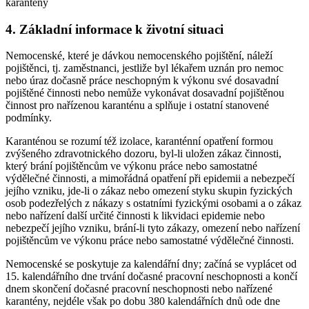
karantény
4.
Základní informace k životní situaci
Nemocenské, které je dávkou nemocenského pojištění, náleží
pojištěnci, tj. zaměstnanci, jestliže byl lékařem uznán pro nemoc
nebo úraz dočasně práce neschopným k výkonu své dosavadní
pojištěné činnosti nebo nemůže vykonávat dosavadní pojištěnou
činnost pro nařízenou karanténu a splňuje i ostatní stanovené
podmínky.
Karanténou se rozumí též izolace, karanténní opatření formou
zvýšeného zdravotnického dozoru, byl-li uložen zákaz činnosti,
který brání pojištěncům ve výkonu práce nebo samostatné
výdělečné činnosti, a mimořádná opatření při epidemii a nebezpečí
jejího vzniku, jde-li o zákaz nebo omezení styku skupin fyzických
osob podezřelých z nákazy s ostatními fyzickými osobami a o zákaz
nebo nařízení další určité činnosti k likvidaci epidemie nebo
nebezpečí jejího vzniku, brání-li tyto zákazy, omezení nebo nařízení
pojištěncům ve výkonu práce nebo samostatné výdělečné činnosti.
Nemocenské se poskytuje za kalendářní dny; začíná se vyplácet od
15. kalendářního dne trvání dočasné pracovní neschopnosti a končí
dnem skončení dočasné pracovní neschopnosti nebo nařízené
karantény, nejdéle však po dobu 380 kalendářních dnů ode dne