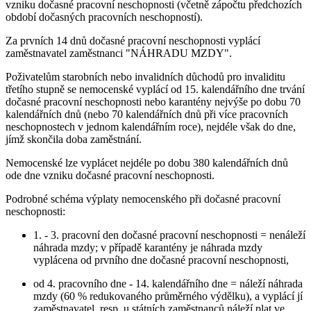
vzniku dočasné pracovní neschopnosti (včetně zápočtu předchozích
období dočasných pracovních neschopností).
Za prvních 14 dnů dočasné pracovní neschopnosti vyplácí
zaměstnavatel zaměstnanci "NÁHRADU MZDY".
Poživatelům starobních nebo invalidních důchodů pro invaliditu
třetího stupně se nemocenské vyplácí od 15. kalendářního dne trvání
dočasné pracovní neschopnosti nebo karantény nejvýše po dobu 70
kalendářních dnů (nebo 70 kalendářních dnů při více pracovních
neschopnostech v jednom kalendářním roce), nejdéle však do dne,
jímž skončila doba zaměstnání.
Nemocenské lze vyplácet nejdéle po dobu 380 kalendářních dnů
ode dne vzniku dočasné pracovní neschopnosti.
Podrobné schéma výplaty nemocenského při dočasné pracovní
neschopnosti:
1. - 3. pracovní den dočasné pracovní neschopnosti = nenáleží
náhrada mzdy; v případě karantény je náhrada mzdy
vyplácena od prvního dne dočasné pracovní neschopnosti,
od 4. pracovního dne - 14. kalendářního dne = náleží náhrada
mzdy (60 % redukovaného průměrného výdělku), a vyplácí jí
zaměstnavatel, resp. u státních zaměstnanců náleží plat ve