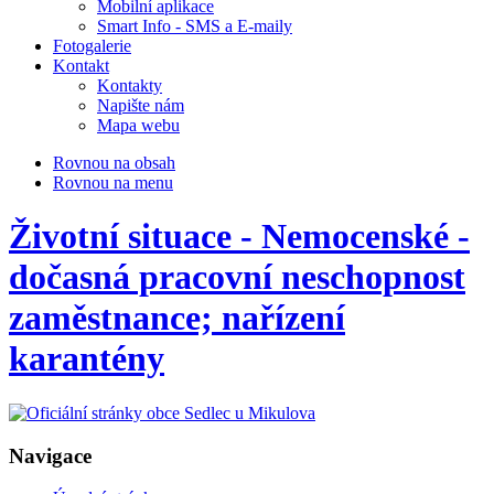
Mobilní aplikace
Smart Info - SMS a E-maily
Fotogalerie
Kontakt
Kontakty
Napište nám
Mapa webu
Rovnou na obsah
Rovnou na menu
Životní situace - Nemocenské -
dočasná pracovní neschopnost
zaměstnance; nařízení
karantény
Navigace