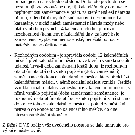
připadajících na rozhodné období. Do tohoto počtu dnů se
nezahrnují tzv. vyloučené dny; tj. kalendářní dny omluvené
nepřítomnosti zaměstnance v práci, za které nenáleží náhrada
příjmu; kalendářní dny dočasné pracovní neschopnosti a
karantény, v nichž náleží zaměstnanci náhrada mzdy nebo
platu v období prvních 14 kalendářních dnů pracovní
neschopnosti (karantény); kalendářní dny, za které bylo
zaměstnanci vypláceno nemocenské, peněžitá pomoc v
mateřství nebo ošetřovné atd.
Rozhodným obdobím - je zpravidla období 12 kalendářních
měsíců před kalendářním měsícem, ve kterém vznikla sociální
událost. Trvá-li doba zaměstnání kratší dobu, je rozhodným
obdobím období od vzniku pojištění (doby zaměstnání)
zaměstnance do konce kalendářního měsíce, který předchází
kalendářnímu měsíci, v němž sociální událost vznikla. Jestliže
vznikla sociální událost zaměstnance v kalendářním měsíci, v
němž vzniklo pojištění (doba zaměstnání) zaměstnance, je
rozhodným obdobím období od vzniku pojištění zaměstnance
do konce tohoto kalendářního měsíce, a pokud zaměstnání
netrvalo do konce tohoto kalendářního měsíce, do dne,
kterým zaměstnání skončilo.
Zjištěný DVZ podle výše uvedeného postupu se dále upravuje pro
výpočet následovně: