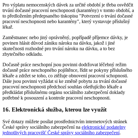
Pro výplatu nemocenských dávek za určité období je třeba osvědčit
trvání dočasné pracovní neschopnosti (karantény) v tomto období, a
to předložením předepsaného tiskopisu "Potvrzení o trvání dočasné
pracovní neschopnosti nebo karantény", který vystavuje příslušný
lékař.
Zaměstnanec nebo jiný oprávněný, popřípadě příjemce dávky, je
povinen hlásit důvod zániku nároku na dávku, jakož i jiné
skutečnosti rozhodné pro trvání nároku na dávku, a to bez
zbytečného odkladu.
Dočasně práce neschopní jsou povinni dodržovat léčebný režim
dočasně práce neschopného pojištěnce, řídit se pokyny příslušného
lékaře a zdržet se toho, co ztěžuje obnovení pracovní schopnosti.
Dále jsou povinni vyžádat si ke změně pobytu za trvání dočasné
pracovní neschopnosti předchozí souhlas ošetřujícího lékaře a
předkládat příslušnému orgánu sociálního zabezpečení doklady
potřebné k posouzení a kontrole pracovní neschopnosti.
16.
Elektronická služba, kterou lze využít
Své dotazy můžete posílat prostřednictvím internetových stránek
České správy sociálního zabezpečení na
elektronické podatelny
jednotlivých pracovišť České správy sociálního zabezpečení
.