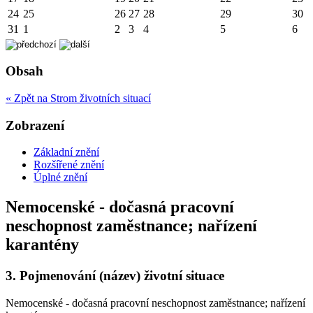
24
25
26
27
28
29
30
31
1
2
3
4
5
6
Obsah
« Zpět na Strom životních situací
Zobrazení
Základní znění
Rozšířené znění
Úplné znění
Nemocenské - dočasná pracovní
neschopnost zaměstnance; nařízení
karantény
3.
Pojmenování (název) životní situace
Nemocenské - dočasná pracovní neschopnost zaměstnance; nařízení