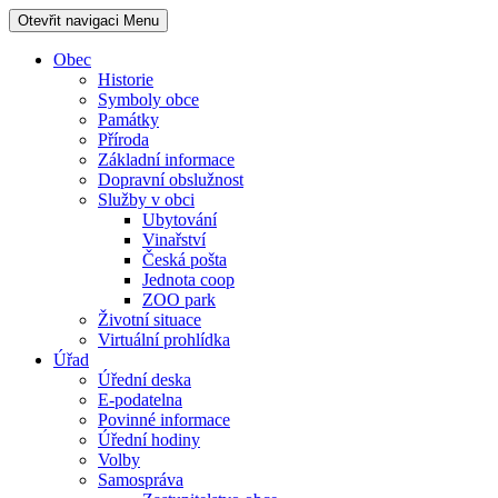
Otevřit navigaci
Menu
Obec
Historie
Symboly obce
Památky
Příroda
Základní informace
Dopravní obslužnost
Služby v obci
Ubytování
Vinařství
Česká pošta
Jednota coop
ZOO park
Životní situace
Virtuální prohlídka
Úřad
Úřední deska
E-podatelna
Povinné informace
Úřední hodiny
Volby
Samospráva