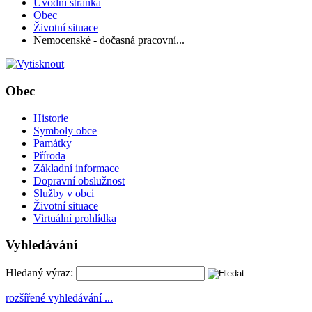
Úvodní stránka
Obec
Životní situace
Nemocenské - dočasná pracovní...
Obec
Historie
Symboly obce
Památky
Příroda
Základní informace
Dopravní obslužnost
Služby v obci
Životní situace
Virtuální prohlídka
Vyhledávání
Hledaný výraz:
rozšířené vyhledávání ...