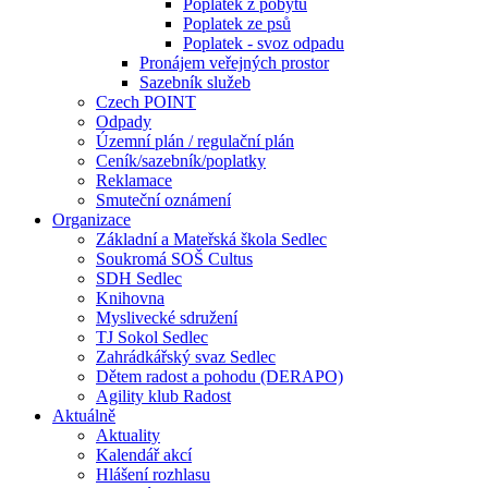
Poplatek z pobytu
Poplatek ze psů
Poplatek - svoz odpadu
Pronájem veřejných prostor
Sazebník služeb
Czech POINT
Odpady
Územní plán / regulační plán
Ceník/sazebník/poplatky
Reklamace
Smuteční oznámení
Organizace
Základní a Mateřská škola Sedlec
Soukromá SOŠ Cultus
SDH Sedlec
Knihovna
Myslivecké sdružení
TJ Sokol Sedlec
Zahrádkářský svaz Sedlec
Dětem radost a pohodu (DERAPO)
Agility klub Radost
Aktuálně
Aktuality
Kalendář akcí
Hlášení rozhlasu