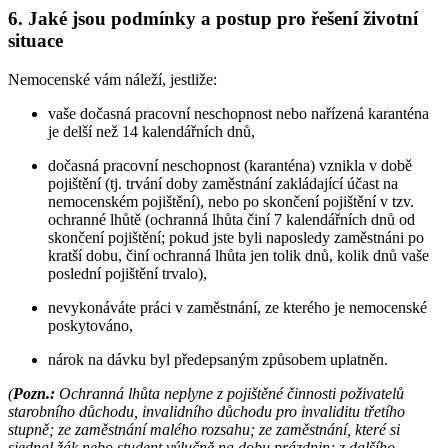
6.
Jaké jsou podmínky a postup pro řešení životní
situace
Nemocenské vám náleží, jestliže:
vaše dočasná pracovní neschopnost nebo nařízená karanténa
je delší než 14 kalendářních dnů,
dočasná pracovní neschopnost (karanténa) vznikla v době
pojištění (tj. trvání doby zaměstnání zakládající účast na
nemocenském pojištění), nebo po skončení pojištění v tzv.
ochranné lhůtě (ochranná lhůta činí 7 kalendářních dnů od
skončení pojištění; pokud jste byli naposledy zaměstnáni po
kratší dobu, činí ochranná lhůta jen tolik dnů, kolik dnů vaše
poslední pojištění trvalo),
nevykonáváte práci v zaměstnání, ze kterého je nemocenské
poskytováno,
nárok na dávku byl předepsaným způsobem uplatněn.
(
Pozn.:
Ochranná lhůta neplyne z pojištěné činnosti poživatelů
starobního důchodu, invalidního důchodu pro invaliditu třetího
stupně; ze zaměstnání malého rozsahu; ze zaměstnání, které si
sjednal žák nebo student výlučně na dobu prázdnin; z dalšího