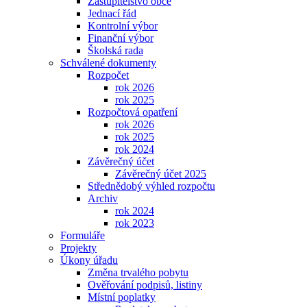
Zastupitelstvo obce
Jednací řád
Kontrolní výbor
Finanční výbor
Školská rada
Schválené dokumenty
Rozpočet
rok 2026
rok 2025
Rozpočtová opatření
rok 2026
rok 2025
rok 2024
Závěrečný účet
Závěrečný účet 2025
Střednědobý výhled rozpočtu
Archiv
rok 2024
rok 2023
Formuláře
Projekty
Úkony úřadu
Změna trvalého pobytu
Ověřování podpisů, listiny
Místní poplatky