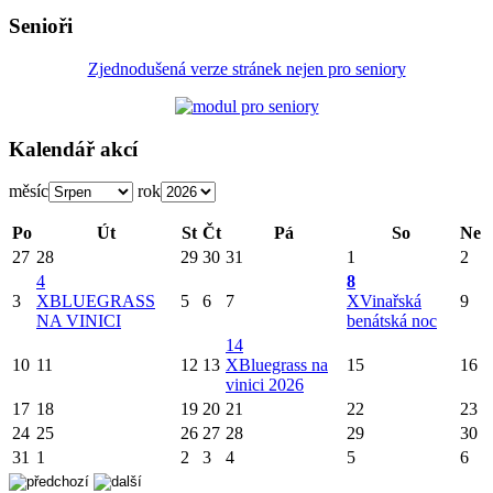
Senioři
Zjednodušená verze stránek nejen pro seniory
Kalendář akcí
měsíc
rok
Po
Út
St
Čt
Pá
So
Ne
27
28
29
30
31
1
2
4
8
3
X
BLUEGRASS
5
6
7
X
Vinařská
9
NA VINICI
benátská noc
14
10
11
12
13
X
Bluegrass na
15
16
vinici 2026
17
18
19
20
21
22
23
24
25
26
27
28
29
30
31
1
2
3
4
5
6