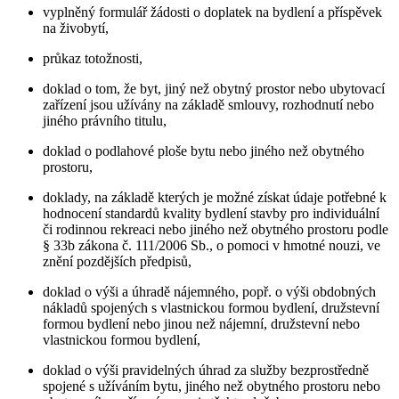
vyplněný formulář žádosti o doplatek na bydlení a příspěvek
na živobytí,
průkaz totožnosti,
doklad o tom, že byt, jiný než obytný prostor nebo ubytovací
zařízení jsou užívány na základě smlouvy, rozhodnutí nebo
jiného právního titulu,
doklad o podlahové ploše bytu nebo jiného než obytného
prostoru,
doklady, na základě kterých je možné získat údaje potřebné k
hodnocení standardů kvality bydlení stavby pro individuální
či rodinnou rekreaci nebo jiného než obytného prostoru podle
§ 33b zákona č. 111/2006 Sb., o pomoci v hmotné nouzi, ve
znění pozdějších předpisů,
doklad o výši a úhradě nájemného, popř. o výši obdobných
nákladů spojených s vlastnickou formou bydlení, družstevní
formou bydlení nebo jinou než nájemní, družstevní nebo
vlastnickou formou bydlení,
doklad o výši pravidelných úhrad za služby bezprostředně
spojené s užíváním bytu, jiného než obytného prostoru nebo