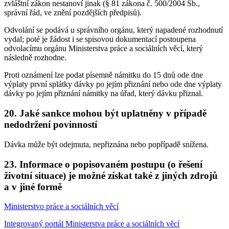
zvláštní zákon nestanoví jinak (§ 81 zákona č. 500/2004 Sb.,
správní řád, ve znění pozdějších předpisů).
Odvolání se podává u správního orgánu, který napadené rozhodnutí
vydal; poté je žádost i se spisovou dokumentací postoupena
odvolacímu orgánu Ministerstva práce a sociálních věcí, který
následně rozhodne.
Proti oznámení lze podat písemně námitku do 15 dnů ode dne
výplaty první splátky dávky po jejím přiznání nebo ode dne výplaty
dávky po jejím přiznání námitky na úřad, který dávku přiznal.
20.
Jaké sankce mohou být uplatněny v případě
nedodržení povinností
Dávka může být odejmuta, nepřiznána nebo popřípadě snížena.
23.
Informace o popisovaném postupu (o řešení
životní situace) je možné získat také z jiných zdrojů
a v jiné formě
Ministerstvo práce a sociálních věcí
Integrovaný portál Ministerstva práce a sociálních věcí