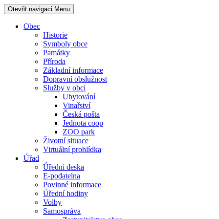
Otevřit navigaci
Menu
Obec
Historie
Symboly obce
Památky
Příroda
Základní informace
Dopravní obslužnost
Služby v obci
Ubytování
Vinařství
Česká pošta
Jednota coop
ZOO park
Životní situace
Virtuální prohlídka
Úřad
Úřední deska
E-podatelna
Povinné informace
Úřední hodiny
Volby
Samospráva