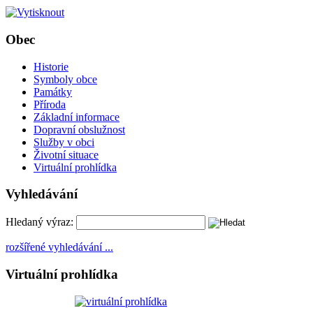
Obec
Historie
Symboly obce
Památky
Příroda
Základní informace
Dopravní obslužnost
Služby v obci
Životní situace
Virtuální prohlídka
Vyhledávání
Hledaný výraz:
rozšířené vyhledávání ...
Virtuální prohlídka