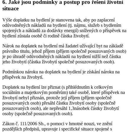
6.
Jaké jsou podmínky a postup pro řešení životní
situace
Výše doplatku na bydlení je stanovena tak, aby po zaplacení
odůvodněných nákladů na bydlení (tj. nájmu, služeb s bydlením
spojených a nákladů za dodávky energií) snížených o příspěvek na
bydlení zůstala osobě či rodině částka živobytí.
Nárok na doplatek na bydlení má žadatel užívající byt na základě
právního titulu, jehož příjem (příjem společně posuzovaných osob)
je po úhradě odůvodněných nákladů na bydlení nižší než částka
jeho živobytí (částka živobytí společně posuzovaných osob).
Podmínkou nároku na doplatek na bydlení je získání nároku na
příspěvek na živobytí.
Doplatek na bydlení lze přiznat (s přihlédnutím k celkovým
sociálním a majetkovým poměrům) také osobě, které příspěvek na
živobytí nebyl přiznán, protože její příjem (příjem společně
posuzovaných osob) přesáhl částku živobytí osoby (společně
posuzovaných osob), ale nepřesáhl 1,3násobek částky živobytí
osoby (společně posuzovaných osob).
Zákon č. 111/2006 Sb., o pomoci v hmotné nouzi, ve znění
pozdějších předpisů, upravuje i specifické situace spojené s