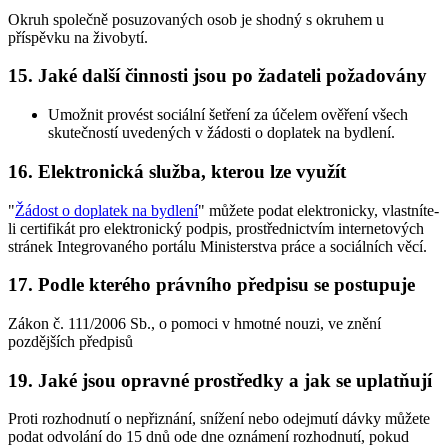
Okruh společně posuzovaných osob je shodný s okruhem u
příspěvku na živobytí.
15.
Jaké další činnosti jsou po žadateli požadovány
Umožnit provést sociální šetření za účelem ověření všech
skutečností uvedených v žádosti o doplatek na bydlení.
16.
Elektronická služba, kterou lze využít
"
Žádost o doplatek na bydlení
" můžete podat elektronicky, vlastníte-
li certifikát pro elektronický podpis, prostřednictvím internetových
stránek Integrovaného portálu Ministerstva práce a sociálních věcí.
17.
Podle kterého právního předpisu se postupuje
Zákon č. 111/2006 Sb., o pomoci v hmotné nouzi, ve znění
pozdějších předpisů
19.
Jaké jsou opravné prostředky a jak se uplatňují
Proti rozhodnutí o nepřiznání, snížení nebo odejmutí dávky můžete
podat odvolání do 15 dnů ode dne oznámení rozhodnutí, pokud