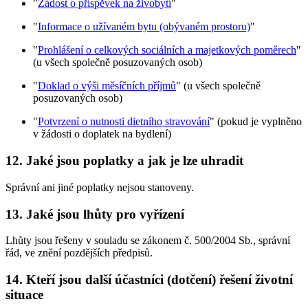
"
Žádost o příspěvek na živobytí
"
"
Informace o užívaném bytu (obývaném prostoru)
"
"
Prohlášení o celkových sociálních a majetkových poměrech
"
(u všech společně posuzovaných osob)
"
Doklad o výši měsíčních příjmů
" (u všech společně
posuzovaných osob)
"
Potvrzení o nutnosti dietního stravování
" (pokud je vyplněno
v žádosti o doplatek na bydlení)
12.
Jaké jsou poplatky a jak je lze uhradit
Správní ani jiné poplatky nejsou stanoveny.
13.
Jaké jsou lhůty pro vyřízení
Lhůty jsou řešeny v souladu se zákonem č. 500/2004 Sb., správní
řád, ve znění pozdějších předpisů.
14.
Kteří jsou další účastníci (dotčení) řešení životní
situace