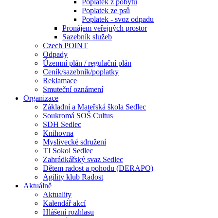
Poplatek z pobytu
Poplatek ze psů
Poplatek - svoz odpadu
Pronájem veřejných prostor
Sazebník služeb
Czech POINT
Odpady
Územní plán / regulační plán
Ceník/sazebník/poplatky
Reklamace
Smuteční oznámení
Organizace
Základní a Mateřská škola Sedlec
Soukromá SOŠ Cultus
SDH Sedlec
Knihovna
Myslivecké sdružení
TJ Sokol Sedlec
Zahrádkářský svaz Sedlec
Dětem radost a pohodu (DERAPO)
Agility klub Radost
Aktuálně
Aktuality
Kalendář akcí
Hlášení rozhlasu