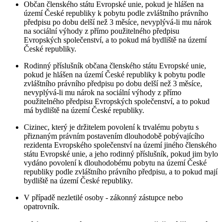
Občan členského státu Evropské unie, pokud je hlášen na
území České republiky k pobytu podle zvláštního právního
předpisu po dobu delší než 3 měsíce, nevyplývá-li mu nárok
na sociální výhody z přímo použitelného předpisu
Evropských společenství, a to pokud má bydliště na území
České republiky.
Rodinný příslušník občana členského státu Evropské unie,
pokud je hlášen na území České republiky k pobytu podle
zvláštního právního předpisu po dobu delší než 3 měsíce,
nevyplývá-li mu nárok na sociální výhody z přímo
použitelného předpisu Evropských společenství, a to pokud
má bydliště na území České republiky.
Cizinec, který je držitelem povolení k trvalému pobytu s
přiznaným právním postavením dlouhodobě pobývajícího
rezidenta Evropského společenství na území jiného členského
státu Evropské unie, a jeho rodinný příslušník, pokud jim bylo
vydáno povolení k dlouhodobému pobytu na území České
republiky podle zvláštního právního předpisu, a to pokud mají
bydliště na území České republiky.
V případě nezletilé osoby - zákonný zástupce nebo
opatrovník.