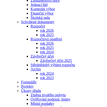
Zastupitelstvo obce
Jednací řád
Kontrolní výbor
Finanční výbor
Školská rada
Schválené dokumenty
Rozpočet
rok 2026
rok 2025
Rozpočtová opatření
rok 2026
rok 2025
rok 2024
Závěrečný účet
Závěrečný účet 2025
Střednědobý výhled rozpočtu
Archiv
rok 2024
rok 2023
Formuláře
Projekty
Úkony úřadu
Změna trvalého pobytu
Ověřování podpisů, listiny
Místní poplatky