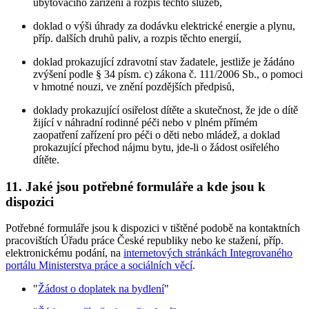
ubytovacího zařízení a rozpis těchto služeb,
doklad o výši úhrady za dodávku elektrické energie a plynu,
příp. dalších druhů paliv, a rozpis těchto energií,
doklad prokazující zdravotní stav žadatele, jestliže je žádáno
zvýšení podle § 34 písm. c) zákona č. 111/2006 Sb., o pomoci
v hmotné nouzi, ve znění pozdějších předpisů,
doklady prokazující osiřelost dítěte a skutečnost, že jde o dítě
žijící v náhradní rodinné péči nebo v plném přímém
zaopatření zařízení pro péči o děti nebo mládež, a doklad
prokazující přechod nájmu bytu, jde-li o žádost osiřelého
dítěte.
11.
Jaké jsou potřebné formuláře a kde jsou k
dispozici
Potřebné formuláře jsou k dispozici v tištěné podobě na kontaktních
pracovištích Úřadu práce České republiky nebo ke stažení, příp.
elektronickému podání, na
internetových stránkách Integrovaného
portálu Ministerstva práce a sociálních věcí
.
"
Žádost o doplatek na bydlení
"