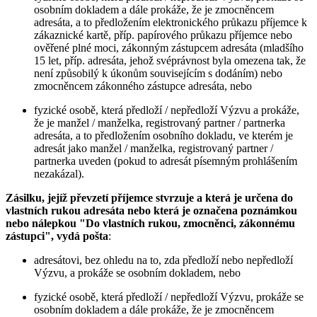
osobním dokladem a dále prokáže, že je zmocněncem
adresáta, a to předložením elektronického průkazu příjemce k
zákaznické kartě, příp. papírového průkazu příjemce nebo
ověřené plné moci, zákonným zástupcem adresáta (mladšího
15 let, příp. adresáta, jehož svéprávnost byla omezena tak, že
není způsobilý k úkonům souvisejícím s dodáním) nebo
zmocněncem zákonného zástupce adresáta, nebo
fyzické osobě, která předloží / nepředloží Výzvu a prokáže,
že je manžel / manželka, registrovaný partner / partnerka
adresáta, a to předložením osobního dokladu, ve kterém je
adresát jako manžel / manželka, registrovaný partner /
partnerka uveden (pokud to adresát písemným prohlášením
nezakázal).
Zásilku, jejíž převzetí příjemce stvrzuje a která je určena do
vlastních rukou adresáta nebo která je označena poznámkou
nebo nálepkou "Do vlastních rukou, zmocněnci, zákonnému
zástupci", vydá pošta
:
adresátovi, bez ohledu na to, zda předloží nebo nepředloží
Výzvu, a prokáže se osobním dokladem, nebo
fyzické osobě, která předloží / nepředloží Výzvu, prokáže se
osobním dokladem a dále prokáže, že je zmocněncem