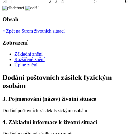
31
1
2
3
4
5
6
Obsah
« Zpět na Strom životních situací
Zobrazení
Základní znění
Rozšířené znění
Úplné znění
Dodání poštovních zásilek fyzickým
osobám
3.
Pojmenování (název) životní situace
Dodání poštovních zásilek fyzickým osobám
4.
Základní informace k životní situaci
Dodáním poštovní zásilky se rozumí: