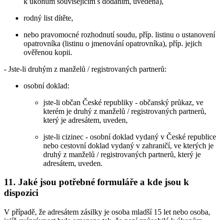
k úkonům souvisejícím s dodáním, uvedena),
rodný list dítěte,
nebo pravomocné rozhodnutí soudu, příp. listinu o ustanovení
opatrovníka (listinu o jmenování opatrovníka), příp. jejich
ověřenou kopii.
- Jste-li druhým z manželů / registrovaných partnerů:
osobní doklad:
jste-li občan České republiky - občanský průkaz, ve
kterém je druhý z manželů / registrovaných partnerů,
který je adresátem, uveden,
jste-li cizinec - osobní doklad vydaný v České republice
nebo cestovní doklad vydaný v zahraničí, ve kterých je
druhý z manželů / registrovaných partnerů, který je
adresátem, uveden.
11.
Jaké jsou potřebné formuláře a kde jsou k
dispozici
V případě, že adresátem zásilky je osoba mladší 15 let nebo osoba,