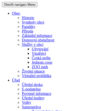
Otevřit navigaci
Menu
Obec
Historie
Symboly obce
Památky
Příroda
Základní informace
Dopravní obslužnost
Služby v obci
Ubytování
Vinařství
Česká pošta
Jednota coop
ZOO park
Životní situace
Virtuální prohlídka
Úřad
Úřední deska
E-podatelna
Povinné informace
Úřední hodiny
Volby
Samospráva