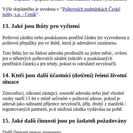
Výše doplatného je uvedena v "
Poštovních podmínkách České
pošty, s.p. - Ceník
".
13.
Jaké jsou lhůty pro vyřízení
Poštovní zásilku nebo poukázanou peněžní částku lze vyzvednout u
poštovní přepážky jen ve lhůtě, která je adresátovi oznámena.
Tuto lhůtu lze na žádost adresáta prodloužit na jeden měsíc, ovšem
jen u některých poštovních zásilek (nikoliv u poukázaných
peněžních částek) a jen tehdy, pokud to odesílatel nevyloučil.
14.
Kteří jsou další účastníci (dotčení) řešení životní
situace
Zmocněnci, zákonní zástupci, sousedé adresáta nebo jiné vhodné
osoby starší 15 let v místě určeném v poštovní adrese, pokud je
adresát jako náhradní příjemce nevyloučil, příp. druhý z manželů /
registrovaných partnerů, je-li uložená zásilka vydávána na poště.
15.
Jaké další činnosti jsou po žadateli požadovány
Další činnosti nejsou stanoveny.