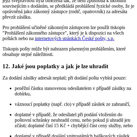
jejíž svéprávnost byla omezena tak, že není způsobilá k úkonům
souvisejícím s dodáním, se předkládá prohlášení fyzické osoby, že je
oprávněná jako zákonný zástupce (rodič, opatrovník) za adresáta
převzít zásilku.
Pro prohlášení učiněné zákonným zástupcem lze použít tiskopis
"Prohlášení zákonného zástupce", který je k dispozici na všech
poštách nebo na
internetových stránkách České pošty, s.p.
Tiskopis pošty může být nahrazen písemným prohlášením, které
obsahuje stejné náležitosti.
12.
Jaké jsou poplatky a jak je lze uhradit
Za dodání zásilky adresát neplatí; při dodání pošta vybírá pouze:
peněžní částku stanovenou odesílatelem v případě zásilky na
dobírku,
váznoucí poplatky (např. clo) v případě zásilek ze zahraničí,
doplatné v případě, že odesílatel při podání vložením do
poštovní schránky neuhradil cenu, nebo pokud ji uhradil jen
zčásti; doplatné činí 15 Kč + chybějící část ceny služby, nebo
doplatné v případě doslání vnitrostátních balíkových zásilek.