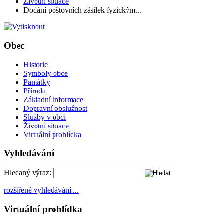
Životní situace
Dodání poštovních zásilek fyzickým...
Obec
Historie
Symboly obce
Památky
Příroda
Základní informace
Dopravní obslužnost
Služby v obci
Životní situace
Virtuální prohlídka
Vyhledávání
Hledaný výraz:
rozšířené vyhledávání ...
Virtuální prohlídka