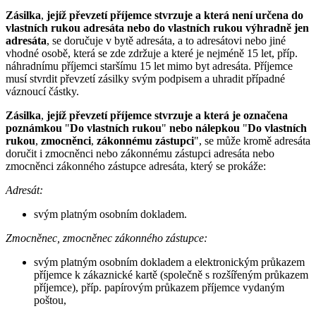
Zásilka
,
jejíž převzetí příjemce stvrzuje a která není určena do
vlastních rukou adresáta nebo do vlastních rukou výhradně jen
adresáta
, se doručuje v bytě adresáta, a to adresátovi nebo jiné
vhodné osobě, která se zde zdržuje a které je nejméně 15 let, příp.
náhradnímu příjemci staršímu 15 let mimo byt adresáta. Příjemce
musí stvrdit převzetí zásilky svým podpisem a uhradit případné
váznoucí částky.
Zásilka
,
jejíž převzetí příjemce stvrzuje a která je označena
poznámkou
"
Do vlastních rukou
"
nebo nálepkou
"
Do vlastních
rukou
,
zmocněnci
,
zákonnému zástupci
", se může kromě adresáta
doručit i zmocněnci nebo zákonnému zástupci adresáta nebo
zmocněnci zákonného zástupce adresáta, který se prokáže:
Adresát:
svým platným osobním dokladem.
Zmocněnec, zmocněnec zákonného zástupce:
svým platným osobním dokladem a elektronickým průkazem
příjemce k zákaznické kartě (společně s rozšířeným průkazem
příjemce), příp. papírovým průkazem příjemce vydaným
poštou,