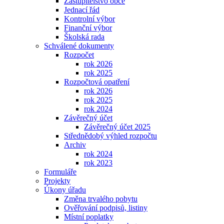
Zastupitelstvo obce
Jednací řád
Kontrolní výbor
Finanční výbor
Školská rada
Schválené dokumenty
Rozpočet
rok 2026
rok 2025
Rozpočtová opatření
rok 2026
rok 2025
rok 2024
Závěrečný účet
Závěrečný účet 2025
Střednědobý výhled rozpočtu
Archiv
rok 2024
rok 2023
Formuláře
Projekty
Úkony úřadu
Změna trvalého pobytu
Ověřování podpisů, listiny
Místní poplatky