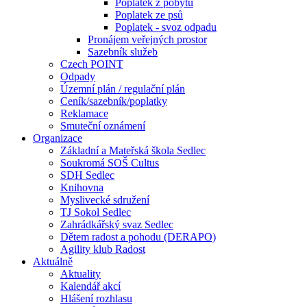
Poplatek z pobytu
Poplatek ze psů
Poplatek - svoz odpadu
Pronájem veřejných prostor
Sazebník služeb
Czech POINT
Odpady
Územní plán / regulační plán
Ceník/sazebník/poplatky
Reklamace
Smuteční oznámení
Organizace
Základní a Mateřská škola Sedlec
Soukromá SOŠ Cultus
SDH Sedlec
Knihovna
Myslivecké sdružení
TJ Sokol Sedlec
Zahrádkářský svaz Sedlec
Dětem radost a pohodu (DERAPO)
Agility klub Radost
Aktuálně
Aktuality
Kalendář akcí
Hlášení rozhlasu