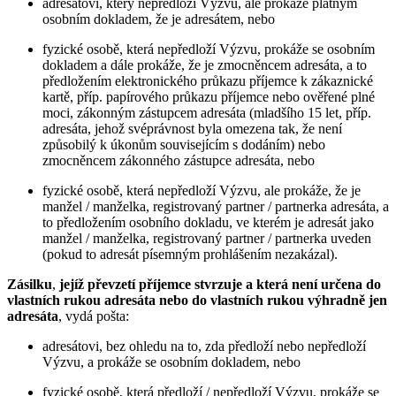
adresátovi, který nepředloží Výzvu, ale prokáže platným
osobním dokladem, že je adresátem, nebo
fyzické osobě, která nepředloží Výzvu, prokáže se osobním
dokladem a dále prokáže, že je zmocněncem adresáta, a to
předložením elektronického průkazu příjemce k zákaznické
kartě, příp. papírového průkazu příjemce nebo ověřené plné
moci, zákonným zástupcem adresáta (mladšího 15 let, příp.
adresáta, jehož svéprávnost byla omezena tak, že není
způsobilý k úkonům souvisejícím s dodáním) nebo
zmocněncem zákonného zástupce adresáta, nebo
fyzické osobě, která nepředloží Výzvu, ale prokáže, že je
manžel / manželka, registrovaný partner / partnerka adresáta, a
to předložením osobního dokladu, ve kterém je adresát jako
manžel / manželka, registrovaný partner / partnerka uveden
(pokud to adresát písemným prohlášením nezakázal).
Zásilku
,
jejíž převzetí příjemce stvrzuje
a která není určena do
vlastních rukou adresáta nebo do vlastních rukou výhradně jen
adresáta
, vydá pošta:
adresátovi, bez ohledu na to, zda předloží nebo nepředloží
Výzvu, a prokáže se osobním dokladem, nebo
fyzické osobě, která předloží / nepředloží Výzvu, prokáže se