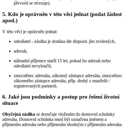
převzetí se stvrzuje).
5.
Kdo je oprávněn v této věci jednat (podat žádost
apod.)
V této věci je oprávněn jednat:
odesílatel - zásilka je dodána dle dispozic jím zvolených,
adresát,
náhradní příjemce starší 15 let, pokud ho adresát nebo
odesílatel nevyloučil,
zmocněnec adresáta, zákonný zástupce adresáta, zmocněnec
zákonného zástupce adresáta, příp. druhý z manželů /
registrovaných partnerů.
6.
Jaké jsou podmínky a postup pro řešení životní
situace
Obyčejná zásilka
se doručuje vložením do domovní schránky
adresáta. Domovní schránka musí být označena jménem a
příjmením adresáta nebo příjmením shodným s příjmením adresáta.