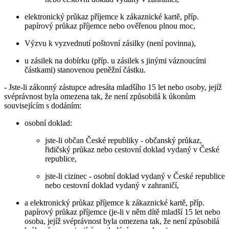
elektronický průkaz příjemce k zákaznické kartě, příp.
papírový průkaz příjemce nebo ověřenou plnou moc,
Výzvu k vyzvednutí poštovní zásilky (není povinna),
u zásilek na dobírku (příp. u zásilek s jinými váznoucími
částkami) stanovenou peněžní částku.
- Jste-li zákonný zástupce adresáta mladšího 15 let nebo osoby, jejíž
svéprávnost byla omezena tak, že není způsobilá k úkonům
souvisejícím s dodáním:
osobní doklad:
jste-li občan České republiky - občanský průkaz,
řidičský průkaz nebo cestovní doklad vydaný v České
republice,
jste-li cizinec - osobní doklad vydaný v České republice
nebo cestovní doklad vydaný v zahraničí,
a elektronický průkaz příjemce k zákaznické kartě, příp.
papírový průkaz příjemce (je-li v něm dítě mladší 15 let nebo
osoba, jejíž svéprávnost byla omezena tak, že není způsobilá