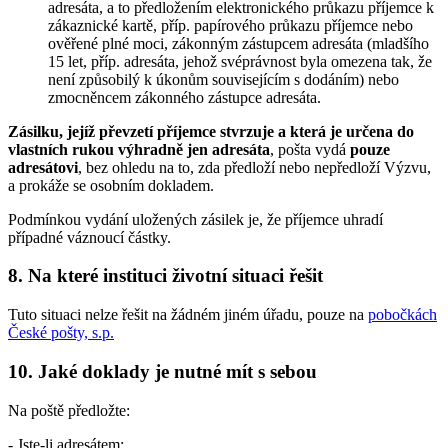
adresáta, a to předložením elektronického průkazu příjemce k
zákaznické kartě, příp. papírového průkazu příjemce nebo
ověřené plné moci, zákonným zástupcem adresáta (mladšího
15 let, příp. adresáta, jehož svéprávnost byla omezena tak, že
není způsobilý k úkonům souvisejícím s dodáním) nebo
zmocněncem zákonného zástupce adresáta.
Zásilku, jejíž převzetí příjemce stvrzuje a která je určena do
vlastních rukou výhradně jen adresáta
, pošta vydá
pouze
adresátovi
, bez ohledu na to, zda předloží nebo nepředloží Výzvu,
a prokáže se osobním dokladem.
Podmínkou vydání uložených zásilek je, že příjemce uhradí
případné váznoucí částky.
8.
Na které instituci životní situaci řešit
Tuto situaci nelze řešit na žádném jiném úřadu, pouze na
pobočkách
České pošty, s.p.
10.
Jaké doklady je nutné mít s sebou
Na poště předložte:
- Jste-li adresátem: