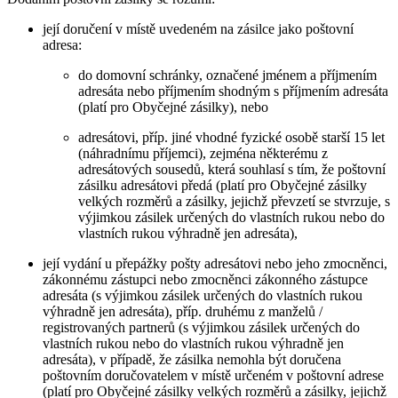
její doručení v místě uvedeném na zásilce jako poštovní
adresa:
do domovní schránky, označené jménem a příjmením
adresáta nebo příjmením shodným s příjmením adresáta
(platí pro Obyčejné zásilky), nebo
adresátovi, příp. jiné vhodné fyzické osobě starší 15 let
(náhradnímu příjemci), zejména některému z
adresátových sousedů, která souhlasí s tím, že poštovní
zásilku adresátovi předá (platí pro Obyčejné zásilky
velkých rozměrů a zásilky, jejichž převzetí se stvrzuje, s
výjimkou zásilek určených do vlastních rukou nebo do
vlastních rukou výhradně jen adresáta),
její vydání u přepážky pošty adresátovi nebo jeho zmocněnci,
zákonnému zástupci nebo zmocněnci zákonného zástupce
adresáta (s výjimkou zásilek určených do vlastních rukou
výhradně jen adresáta), příp. druhému z manželů /
registrovaných partnerů (s výjimkou zásilek určených do
vlastních rukou nebo do vlastních rukou výhradně jen
adresáta), v případě, že zásilka nemohla být doručena
poštovním doručovatelem v místě určeném v poštovní adrese
(platí pro Obyčejné zásilky velkých rozměrů a zásilky, jejichž