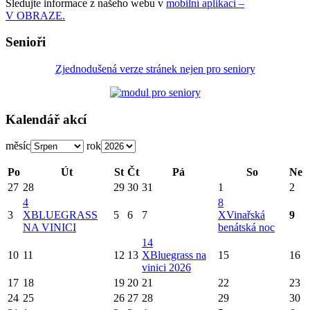
Sledujte informace z našeho webu v
mobilní aplikaci –
V OBRAZE.
Senioři
Zjednodušená verze stránek nejen pro seniory
Kalendář akcí
měsíc
rok
Po
Út
St
Čt
Pá
So
Ne
27
28
29
30
31
1
2
4
8
3
X
BLUEGRASS
5
6
7
X
Vinařská
9
NA VINICI
benátská noc
14
10
11
12
13
X
Bluegrass na
15
16
vinici 2026
17
18
19
20
21
22
23
24
25
26
27
28
29
30