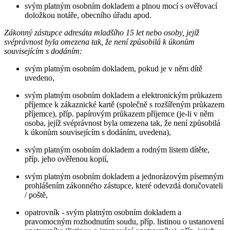
svým platným osobním dokladem a plnou mocí s ověřovací
doložkou notáře, obecního úřadu apod.
Zákonný zástupce adresáta mladšího 15 let nebo osoby, jejíž
svéprávnost byla omezena tak, že není způsobilá k úkonům
souvisejícím s dodáním:
svým platným osobním dokladem, pokud je v něm dítě
uvedeno,
svým platným osobním dokladem a elektronickým průkazem
příjemce k zákaznické kartě (společně s rozšířeným průkazem
příjemce), příp. papírovým průkazem příjemce (je-li v něm
osoba, jejíž svéprávnost byla omezena tak, že není způsobilá
k úkonům souvisejícím s dodáním, uvedena),
svým platným osobním dokladem a rodným listem dítěte,
příp. jeho ověřenou kopií,
svým platným osobním dokladem a jednorázovým písemným
prohlášením zákonného zástupce, které odevzdá doručovateli
/ poště,
opatrovník - svým platným osobním dokladem a
pravomocným rozhodnutím soudu, příp. listinou o ustanovení