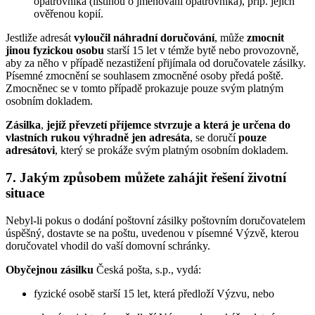
opatrovníka (listinou o jmenování opatrovníka), příp. jejich
ověřenou kopií.
Jestliže adresát
vyloučil náhradní doručování
, může
zmocnit
jinou fyzickou osobu
starší 15 let v témže bytě nebo provozovně,
aby za něho v případě nezastižení přijímala od doručovatele zásilky.
Písemné zmocnění se souhlasem zmocněné osoby předá poště.
Zmocněnec se v tomto případě prokazuje pouze svým platným
osobním dokladem.
Zásilka
,
jejíž převzetí příjemce stvrzuje a která je určena do
vlastních rukou výhradně jen adresáta
, se doručí
pouze
adresátovi
, který se prokáže svým platným osobním dokladem.
7.
Jakým způsobem můžete zahájit řešení životní
situace
Nebyl-li pokus o dodání poštovní zásilky poštovním doručovatelem
úspěšný, dostavte se na poštu, uvedenou v písemné Výzvě, kterou
doručovatel vhodil do vaší domovní schránky.
Obyčejnou zásilku
Česká pošta, s.p., vydá:
fyzické osobě starší 15 let, která předloží Výzvu, nebo