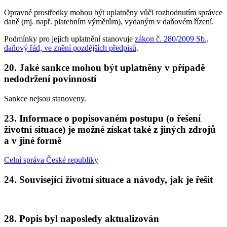
Opravné prostředky mohou být uplatněny vůči rozhodnutím správce
daně (mj. např. platebním výměrům), vydaným v daňovém řízení.
Podmínky pro jejich uplatnění stanovuje
zákon č. 280/2009 Sb.,
daňový řád, ve znění pozdějších předpisů
.
20.
Jaké sankce mohou být uplatněny v případě
nedodržení povinností
Sankce nejsou stanoveny.
23.
Informace o popisovaném postupu (o řešení
životní situace) je možné získat také z jiných zdrojů
a v jiné formě
Celní správa České republiky
24.
Související životní situace a návody, jak je řešit
28.
Popis byl naposledy aktualizován