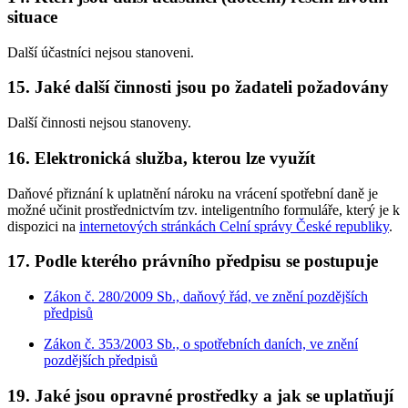
situace
Další účastníci nejsou stanoveni.
15.
Jaké další činnosti jsou po žadateli požadovány
Další činnosti nejsou stanoveny.
16.
Elektronická služba, kterou lze využít
Daňové přiznání k uplatnění nároku na vrácení spotřební daně je
možné učinit prostřednictvím tzv. inteligentního formuláře, který je k
dispozici na
internetových stránkách Celní správy České republiky
.
17.
Podle kterého právního předpisu se postupuje
Zákon č. 280/2009 Sb., daňový řád, ve znění pozdějších
předpisů
Zákon č. 353/2003 Sb., o spotřebních daních, ve znění
pozdějších předpisů
19.
Jaké jsou opravné prostředky a jak se uplatňují