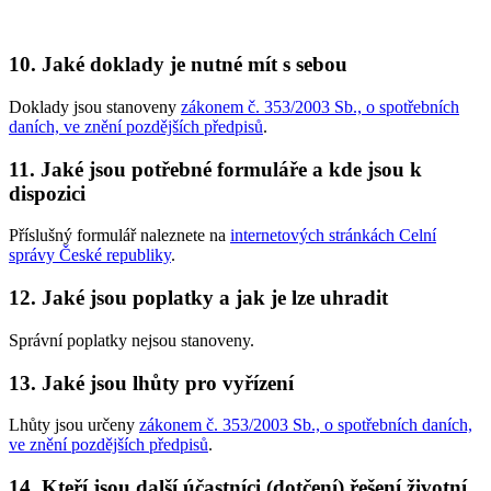
10.
Jaké doklady je nutné mít s sebou
Doklady jsou stanoveny
zákonem č. 353/2003 Sb., o spotřebních
daních, ve znění pozdějších předpisů
.
11.
Jaké jsou potřebné formuláře a kde jsou k
dispozici
Příslušný formulář naleznete na
internetových stránkách Celní
správy České republiky
.
12.
Jaké jsou poplatky a jak je lze uhradit
Správní poplatky nejsou stanoveny.
13.
Jaké jsou lhůty pro vyřízení
Lhůty jsou určeny
zákonem č. 353/2003 Sb., o spotřebních daních,
ve znění pozdějších předpisů
.
14.
Kteří jsou další účastníci (dotčení) řešení životní