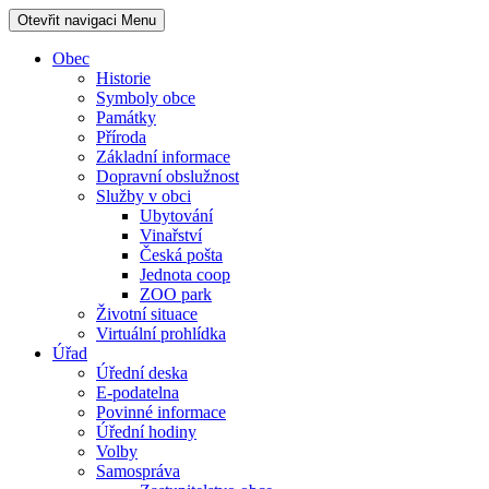
Otevřit navigaci
Menu
Obec
Historie
Symboly obce
Památky
Příroda
Základní informace
Dopravní obslužnost
Služby v obci
Ubytování
Vinařství
Česká pošta
Jednota coop
ZOO park
Životní situace
Virtuální prohlídka
Úřad
Úřední deska
E-podatelna
Povinné informace
Úřední hodiny
Volby
Samospráva