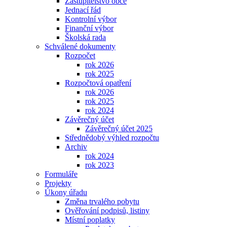
Zastupitelstvo obce
Jednací řád
Kontrolní výbor
Finanční výbor
Školská rada
Schválené dokumenty
Rozpočet
rok 2026
rok 2025
Rozpočtová opatření
rok 2026
rok 2025
rok 2024
Závěrečný účet
Závěrečný účet 2025
Střednědobý výhled rozpočtu
Archiv
rok 2024
rok 2023
Formuláře
Projekty
Úkony úřadu
Změna trvalého pobytu
Ověřování podpisů, listiny
Místní poplatky