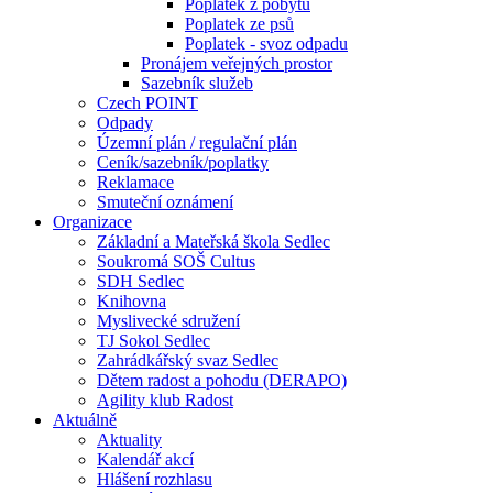
Poplatek z pobytu
Poplatek ze psů
Poplatek - svoz odpadu
Pronájem veřejných prostor
Sazebník služeb
Czech POINT
Odpady
Územní plán / regulační plán
Ceník/sazebník/poplatky
Reklamace
Smuteční oznámení
Organizace
Základní a Mateřská škola Sedlec
Soukromá SOŠ Cultus
SDH Sedlec
Knihovna
Myslivecké sdružení
TJ Sokol Sedlec
Zahrádkářský svaz Sedlec
Dětem radost a pohodu (DERAPO)
Agility klub Radost
Aktuálně
Aktuality
Kalendář akcí
Hlášení rozhlasu