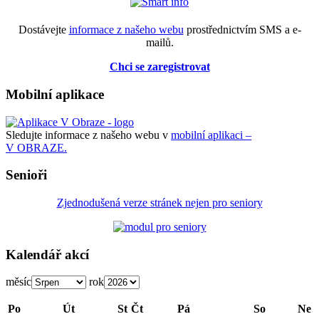
Dostávejte
informace z našeho webu
prostřednictvím SMS a e-
mailů.
Chci se zaregistrovat
Mobilní aplikace
Sledujte informace z našeho webu v
mobilní aplikaci –
V OBRAZE.
Senioři
Zjednodušená verze stránek nejen pro seniory
Kalendář akcí
měsíc
rok
Po
Út
St
Čt
Pá
So
Ne