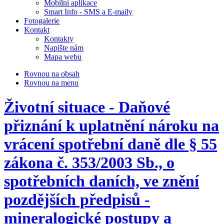
Mobilní aplikace
Smart Info - SMS a E-maily
Fotogalerie
Kontakt
Kontakty
Napište nám
Mapa webu
Rovnou na obsah
Rovnou na menu
Životní situace - Daňové
přiznání k uplatnění nároku na
vrácení spotřební daně dle § 55
zákona č. 353/2003 Sb., o
spotřebních daních, ve znění
pozdějších předpisů -
mineralogické postupy a