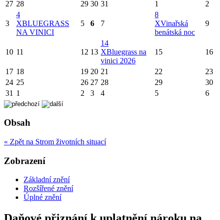
27
28
29
30
31
1
2
4
8
3
X
BLUEGRASS
5
6
7
X
Vinařská
9
NA VINICI
benátská noc
14
10
11
12
13
X
Bluegrass na
15
16
vinici 2026
17
18
19
20
21
22
23
24
25
26
27
28
29
30
31
1
2
3
4
5
6
Obsah
« Zpět na Strom životních situací
Zobrazení
Základní znění
Rozšířené znění
Úplné znění
Daňové přiznání k uplatnění nároku na