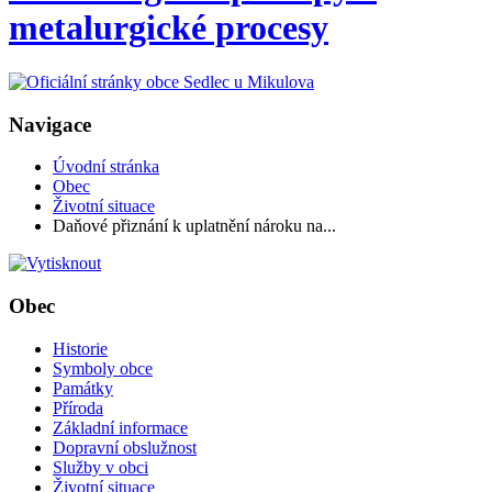
metalurgické procesy
Navigace
Úvodní stránka
Obec
Životní situace
Daňové přiznání k uplatnění nároku na...
Obec
Historie
Symboly obce
Památky
Příroda
Základní informace
Dopravní obslužnost
Služby v obci
Životní situace