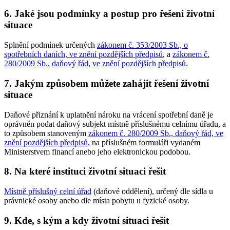
6.
Jaké jsou podmínky a postup pro řešení životní
situace
Splnění podmínek určených
zákonem č. 353/2003 Sb., o
spotřebních daních, ve znění pozdějších předpisů
, a
zákonem č.
280/2009 Sb., daňový řád, ve znění pozdějších předpisů
.
7.
Jakým způsobem můžete zahájit řešení životní
situace
Daňové přiznání k uplatnění nároku na vrácení spotřební daně je
oprávněn podat daňový subjekt místně příslušnému celnímu úřadu, a
to způsobem stanoveným
zákonem č. 280/2009 Sb., daňový řád, ve
znění pozdějších předpisů
, na příslušném formuláři vydaném
Ministerstvem financí anebo jeho elektronickou podobou.
8.
Na které instituci životní situaci řešit
Místně příslušný celní úřad
(daňové oddělení), určený dle sídla u
právnické osoby anebo dle místa pobytu u fyzické osoby.
9.
Kde, s kým a kdy životní situaci řešit