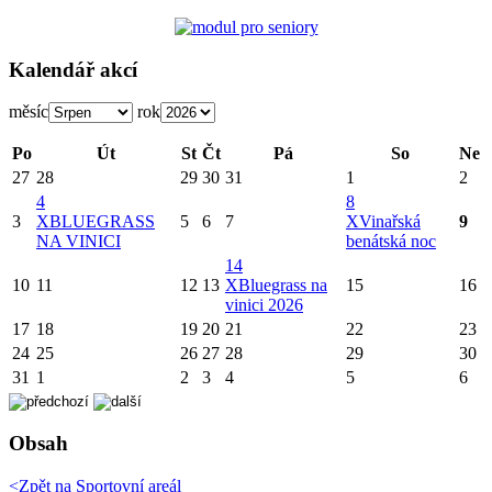
Kalendář akcí
měsíc
rok
Po
Út
St
Čt
Pá
So
Ne
27
28
29
30
31
1
2
4
8
3
X
BLUEGRASS
5
6
7
X
Vinařská
9
NA VINICI
benátská noc
14
10
11
12
13
X
Bluegrass na
15
16
vinici 2026
17
18
19
20
21
22
23
24
25
26
27
28
29
30
31
1
2
3
4
5
6
Obsah
<Zpět na
Sportovní areál