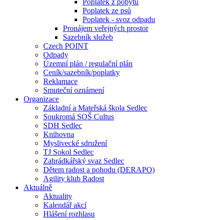
Poplatek z pobytu
Poplatek ze psů
Poplatek - svoz odpadu
Pronájem veřejných prostor
Sazebník služeb
Czech POINT
Odpady
Územní plán / regulační plán
Ceník/sazebník/poplatky
Reklamace
Smuteční oznámení
Organizace
Základní a Mateřská škola Sedlec
Soukromá SOŠ Cultus
SDH Sedlec
Knihovna
Myslivecké sdružení
TJ Sokol Sedlec
Zahrádkářský svaz Sedlec
Dětem radost a pohodu (DERAPO)
Agility klub Radost
Aktuálně
Aktuality
Kalendář akcí
Hlášení rozhlasu