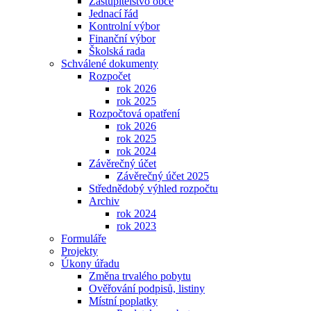
Zastupitelstvo obce
Jednací řád
Kontrolní výbor
Finanční výbor
Školská rada
Schválené dokumenty
Rozpočet
rok 2026
rok 2025
Rozpočtová opatření
rok 2026
rok 2025
rok 2024
Závěrečný účet
Závěrečný účet 2025
Střednědobý výhled rozpočtu
Archiv
rok 2024
rok 2023
Formuláře
Projekty
Úkony úřadu
Změna trvalého pobytu
Ověřování podpisů, listiny
Místní poplatky