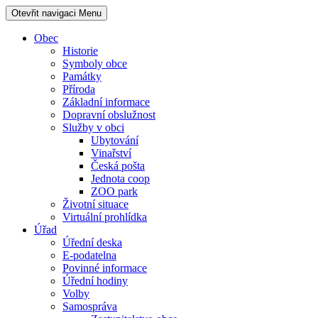
Otevřit navigaci
Menu
Obec
Historie
Symboly obce
Památky
Příroda
Základní informace
Dopravní obslužnost
Služby v obci
Ubytování
Vinařství
Česká pošta
Jednota coop
ZOO park
Životní situace
Virtuální prohlídka
Úřad
Úřední deska
E-podatelna
Povinné informace
Úřední hodiny
Volby
Samospráva