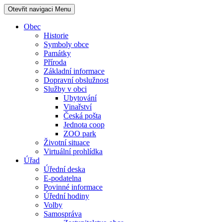
Otevřit navigaci
Menu
Obec
Historie
Symboly obce
Památky
Příroda
Základní informace
Dopravní obslužnost
Služby v obci
Ubytování
Vinařství
Česká pošta
Jednota coop
ZOO park
Životní situace
Virtuální prohlídka
Úřad
Úřední deska
E-podatelna
Povinné informace
Úřední hodiny
Volby
Samospráva