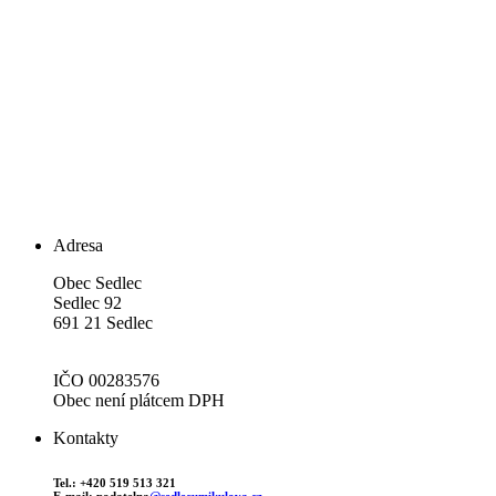
Adresa
Obec Sedlec
Sedlec 92
691 21 Sedlec
IČO 00283576
Obec není plátcem DPH
Kontakty
Tel.: +420 519 513 321
E-mail: podatelna
@sedlecumikulova.cz