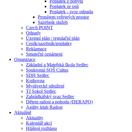
Poplatek z pobytu
Poplatek ze psů
Poplatek - svoz odpadu
Pronájem veřejných prostor
Sazebník služeb
Czech POINT
Odpady
Územní plán / regulační plán
Ceník/sazebník/poplatky
Reklamace
Smuteční oznámení
Organizace
Základní a Mateřská škola Sedlec
Soukromá SOŠ Cultus
SDH Sedlec
Knihovna
Myslivecké sdružení
TJ Sokol Sedlec
Zahrádkářský svaz Sedlec
Dětem radost a pohodu (DERAPO)
Agility klub Radost
Aktuálně
Aktuality
Kalendář akcí
Hlášení rozhlasu