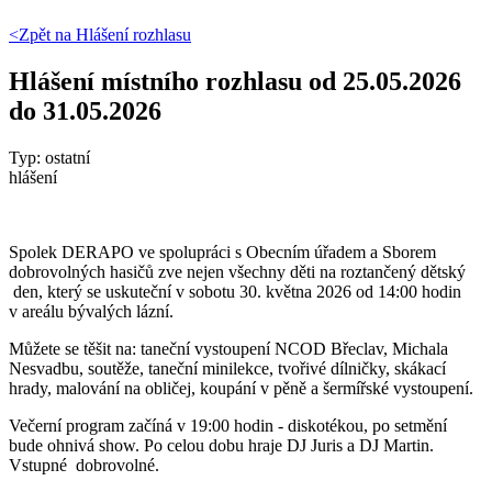
<Zpět na
Hlášení rozhlasu
Hlášení místního rozhlasu od 25.05.2026
do 31.05.2026
Typ: ostatní
hlášení
Spolek DERAPO ve spolupráci s Obecním úřadem a Sborem
dobrovolných hasičů zve nejen všechny děti na roztančený dětský
den, který se uskuteční v sobotu 30. května 2026 od 14:00 hodin
v areálu bývalých lázní.
Můžete se těšit na: taneční vystoupení NCOD Břeclav, Michala
Nesvadbu, soutěže, taneční minilekce, tvořivé dílničky, skákací
hrady, malování na obličej, koupání v pěně a šermířské vystoupení.
Večerní program začíná v 19:00 hodin - diskotékou, po setmění
bude ohnivá show. Po celou dobu hraje DJ Juris a DJ Martin.
Vstupné dobrovolné.