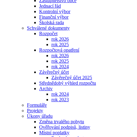
Zastupitelstvo obce
Jednací řád
Kontrolní výbor
Finanční výbor
Školská rada
Schválené dokumenty
Rozpočet
rok 2026
rok 2025
Rozpočtová opatření
rok 2026
rok 2025
rok 2024
Závěrečný účet
Závěrečný účet 2025
Střednědobý výhled rozpočtu
Archiv
rok 2024
rok 2023
Formuláře
Projekty
Úkony úřadu
Změna trvalého pobytu
Ověřování podpisů, listiny
Místní poplatky