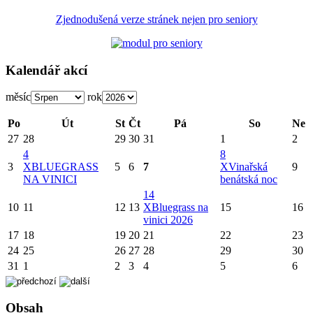
Zjednodušená verze stránek nejen pro seniory
Kalendář akcí
měsíc
rok
Po
Út
St
Čt
Pá
So
Ne
27
28
29
30
31
1
2
4
8
3
X
BLUEGRASS
5
6
7
X
Vinařská
9
NA VINICI
benátská noc
14
10
11
12
13
X
Bluegrass na
15
16
vinici 2026
17
18
19
20
21
22
23
24
25
26
27
28
29
30
31
1
2
3
4
5
6
Obsah