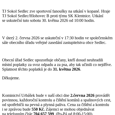
TJ Sokol Sedlec zve sportovní fanoušky na utkání v kopané. Hraje
TJ Sokol Sedlec/Hlohovec B proti týmu SK Klentnice. Utkání
se uskuteční tuto sobotu 30. května 2026 od 10:00 hodin.
V úterý 2. června 2026 se uskuteční v 17:30 hodin ve společenském
sále obecního úřadu veřejné zasedání zastupitelstva obce Sedlec.
Obecní úřad Sedlec upozorňuje občany, kteří dosud neuhradili
místní poplatky za svoz odpadu a za psa, aby tak učinili co nejdříve.
Splatnost těchto poplatků je do
31. května 2026
.
Děkujeme.
Kominictví Urbášek bude v naší obci dne
2.června 2026
provádět
povinnou, každoroční kontrolu a čištění komínů a spalinových cest,
od spotřebičů na pevná a plynná paliva. Cena za čištění a kontrolu
i se zprávou bude
550 Kč.
Zájemci se mohou objednávat
na telefonním čísle
704 657 599
(Po-Pá od 8:00-15:00).