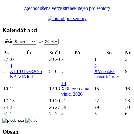
Zjednodušená verze stránek nejen pro seniory
Kalendář akcí
měsíc
rok
Po
Út
St
Čt
Pá
So
Ne
27
28
29
30
31
1
2
4
8
3
X
BLUEGRASS
5
6
7
X
Vinařská
9
NA VINICI
benátská noc
14
10
11
12
13
X
Bluegrass na
15
16
vinici 2026
17
18
19
20
21
22
23
24
25
26
27
28
29
30
31
1
2
3
4
5
6
Obsah