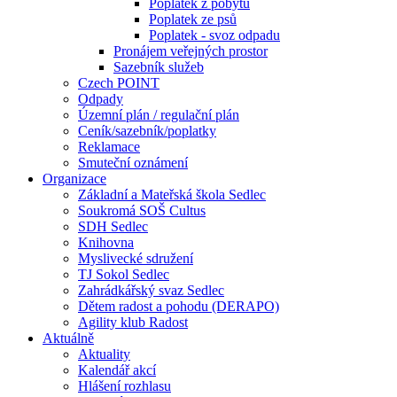
Poplatek z pobytu
Poplatek ze psů
Poplatek - svoz odpadu
Pronájem veřejných prostor
Sazebník služeb
Czech POINT
Odpady
Územní plán / regulační plán
Ceník/sazebník/poplatky
Reklamace
Smuteční oznámení
Organizace
Základní a Mateřská škola Sedlec
Soukromá SOŠ Cultus
SDH Sedlec
Knihovna
Myslivecké sdružení
TJ Sokol Sedlec
Zahrádkářský svaz Sedlec
Dětem radost a pohodu (DERAPO)
Agility klub Radost
Aktuálně
Aktuality
Kalendář akcí
Hlášení rozhlasu