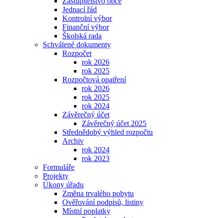
Zastupitelstvo obce
Jednací řád
Kontrolní výbor
Finanční výbor
Školská rada
Schválené dokumenty
Rozpočet
rok 2026
rok 2025
Rozpočtová opatření
rok 2026
rok 2025
rok 2024
Závěrečný účet
Závěrečný účet 2025
Střednědobý výhled rozpočtu
Archiv
rok 2024
rok 2023
Formuláře
Projekty
Úkony úřadu
Změna trvalého pobytu
Ověřování podpisů, listiny
Místní poplatky