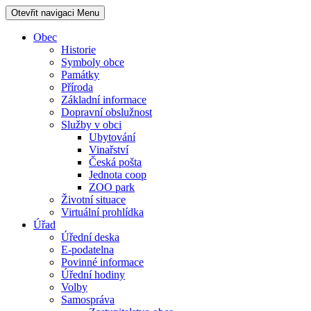
Otevřit navigaci
Menu
Obec
Historie
Symboly obce
Památky
Příroda
Základní informace
Dopravní obslužnost
Služby v obci
Ubytování
Vinařství
Česká pošta
Jednota coop
ZOO park
Životní situace
Virtuální prohlídka
Úřad
Úřední deska
E-podatelna
Povinné informace
Úřední hodiny
Volby
Samospráva