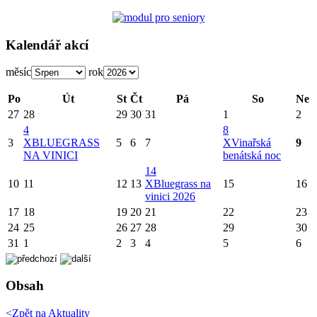
Kalendář akcí
měsíc
rok
Po
Út
St
Čt
Pá
So
Ne
27
28
29
30
31
1
2
4
8
3
X
BLUEGRASS
5
6
7
X
Vinařská
9
NA VINICI
benátská noc
14
10
11
12
13
X
Bluegrass na
15
16
vinici 2026
17
18
19
20
21
22
23
24
25
26
27
28
29
30
31
1
2
3
4
5
6
Obsah
<Zpět na
Aktuality