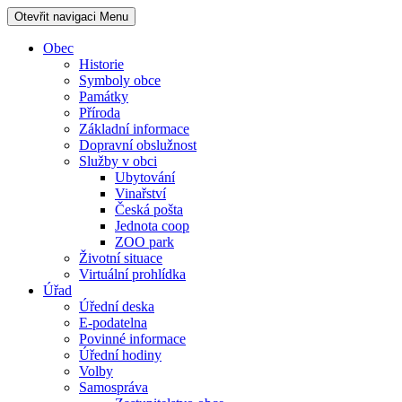
Otevřit navigaci
Menu
Obec
Historie
Symboly obce
Památky
Příroda
Základní informace
Dopravní obslužnost
Služby v obci
Ubytování
Vinařství
Česká pošta
Jednota coop
ZOO park
Životní situace
Virtuální prohlídka
Úřad
Úřední deska
E-podatelna
Povinné informace
Úřední hodiny
Volby
Samospráva