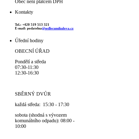
Obec není plátcem DPH
Kontakty
Tel.: +420 519 513 321
E-mail: podatelna
@sedlecumikulova.cz
Úřední hodiny
OBECNÍ ÚŘAD
Pondělí a středa
07:30-11:30
12:30-16:30
SBĚRNÝ DVŮR
každá středa: 15:30 - 17:30
sobota (shodná s vývozem
komunálního odpadu): 08:00 -
10:00