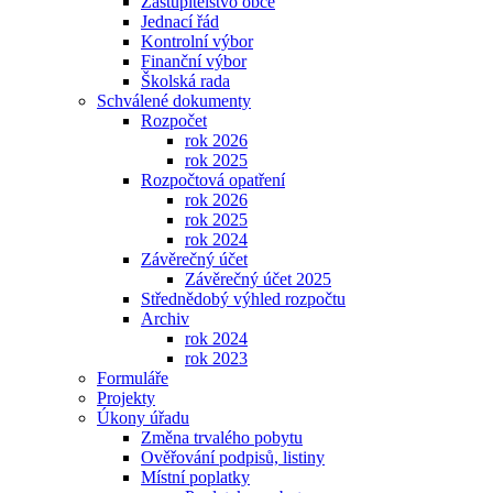
Zastupitelstvo obce
Jednací řád
Kontrolní výbor
Finanční výbor
Školská rada
Schválené dokumenty
Rozpočet
rok 2026
rok 2025
Rozpočtová opatření
rok 2026
rok 2025
rok 2024
Závěrečný účet
Závěrečný účet 2025
Střednědobý výhled rozpočtu
Archiv
rok 2024
rok 2023
Formuláře
Projekty
Úkony úřadu
Změna trvalého pobytu
Ověřování podpisů, listiny
Místní poplatky