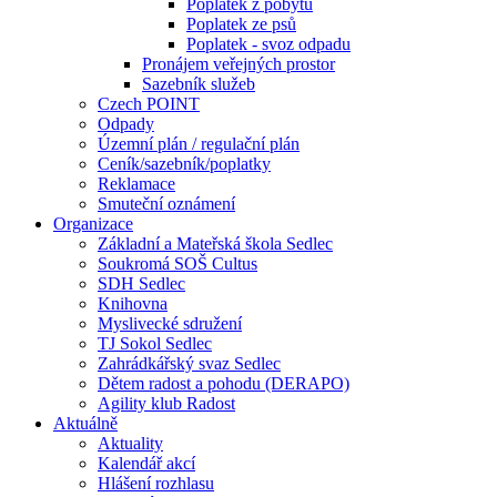
Poplatek z pobytu
Poplatek ze psů
Poplatek - svoz odpadu
Pronájem veřejných prostor
Sazebník služeb
Czech POINT
Odpady
Územní plán / regulační plán
Ceník/sazebník/poplatky
Reklamace
Smuteční oznámení
Organizace
Základní a Mateřská škola Sedlec
Soukromá SOŠ Cultus
SDH Sedlec
Knihovna
Myslivecké sdružení
TJ Sokol Sedlec
Zahrádkářský svaz Sedlec
Dětem radost a pohodu (DERAPO)
Agility klub Radost
Aktuálně
Aktuality
Kalendář akcí
Hlášení rozhlasu