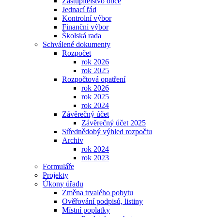
Zastupitelstvo obce
Jednací řád
Kontrolní výbor
Finanční výbor
Školská rada
Schválené dokumenty
Rozpočet
rok 2026
rok 2025
Rozpočtová opatření
rok 2026
rok 2025
rok 2024
Závěrečný účet
Závěrečný účet 2025
Střednědobý výhled rozpočtu
Archiv
rok 2024
rok 2023
Formuláře
Projekty
Úkony úřadu
Změna trvalého pobytu
Ověřování podpisů, listiny
Místní poplatky