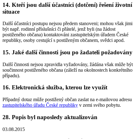
14.
Kteří jsou další účastníci (dotčení) řešení životní
situace
Další účastníci postupu nejsou předem stanoveni; mohou však jimi
být např. rodinní příslušníci či přátelé, jenž byli (na žádost
postiženého občana) kontaktováni zastupitelským úřadem České
republiky, osoby cestující s postiženým občanem, svědci apod.
15.
Jaké další činnosti jsou po žadateli požadovány
Další činnosti nejsou zpravidla vyžadovány, žádána však může být
součinnost postiženého občana (záleží na okolnostech konkrétního
případu).
16.
Elektronická služba, kterou lze využít
Případný dotaz může postižený občan zaslat na e-mailovou adresu
zastupitelského úřadu České republiky
v zemi svého pobytu.
28.
Popis byl naposledy aktualizován
03.08.2015