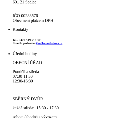
691 21 Sedlec
IČO 00283576
Obec není plátcem DPH
Kontakty
Tel.: +420 519 513 321
E-mail: podatelna
@sedlecumikulova.cz
Úřední hodiny
OBECNÍ ÚŘAD
Pondělí a středa
07:30-11:30
12:30-16:30
SBĚRNÝ DVŮR
každá středa: 15:30 - 17:30
sobota (shodná s vývozem