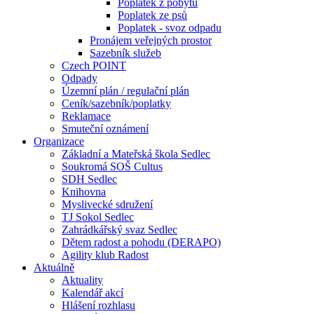
Poplatek z pobytu
Poplatek ze psů
Poplatek - svoz odpadu
Pronájem veřejných prostor
Sazebník služeb
Czech POINT
Odpady
Územní plán / regulační plán
Ceník/sazebník/poplatky
Reklamace
Smuteční oznámení
Organizace
Základní a Mateřská škola Sedlec
Soukromá SOŠ Cultus
SDH Sedlec
Knihovna
Myslivecké sdružení
TJ Sokol Sedlec
Zahrádkářský svaz Sedlec
Dětem radost a pohodu (DERAPO)
Agility klub Radost
Aktuálně
Aktuality
Kalendář akcí
Hlášení rozhlasu