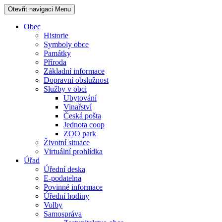
Otevřit navigaci
Menu
Obec
Historie
Symboly obce
Památky
Příroda
Základní informace
Dopravní obslužnost
Služby v obci
Ubytování
Vinařství
Česká pošta
Jednota coop
ZOO park
Životní situace
Virtuální prohlídka
Úřad
Úřední deska
E-podatelna
Povinné informace
Úřední hodiny
Volby
Samospráva