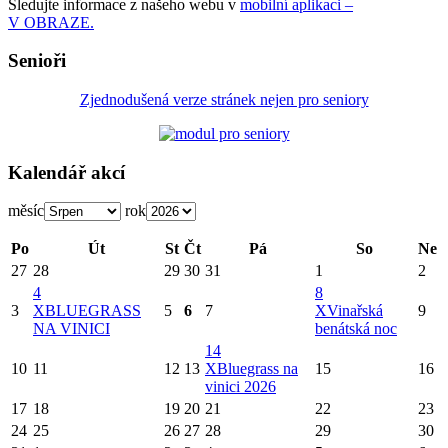
Sledujte informace z našeho webu v
mobilní aplikaci –
V OBRAZE.
Senioři
Zjednodušená verze stránek nejen pro seniory
Kalendář akcí
měsíc
rok
Po
Út
St
Čt
Pá
So
Ne
27
28
29
30
31
1
2
4
8
3
X
BLUEGRASS
5
6
7
X
Vinařská
9
NA VINICI
benátská noc
14
10
11
12
13
X
Bluegrass na
15
16
vinici 2026
17
18
19
20
21
22
23
24
25
26
27
28
29
30