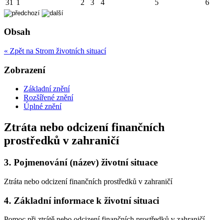
31
1
2
3
4
5
6
Obsah
« Zpět na Strom životních situací
Zobrazení
Základní znění
Rozšířené znění
Úplné znění
Ztráta nebo odcizení finančních
prostředků v zahraničí
3.
Pojmenování (název) životní situace
Ztráta nebo odcizení finančních prostředků v zahraničí
4.
Základní informace k životní situaci
Pomoc při ztrátě nebo odcizení finančních prostředků v zahraničí.