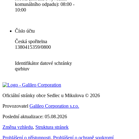
komunálního odpadu): 08:00 -
10:00
Číslo účtu
Česká spořitelna
1380415359/0800
Identifikátor datové schránky
qsrbiuv
Oficiální stránky obce Sedlec u Mikulova © 2026
Provozovatel
Galileo Corporation s.r.o.
Poslední aktualizace: 05.08.2026
Změna vzhledu
,
Struktura stránek
Prohlášení o přístupnosti
,
Prohlášení o ochraně soukromí