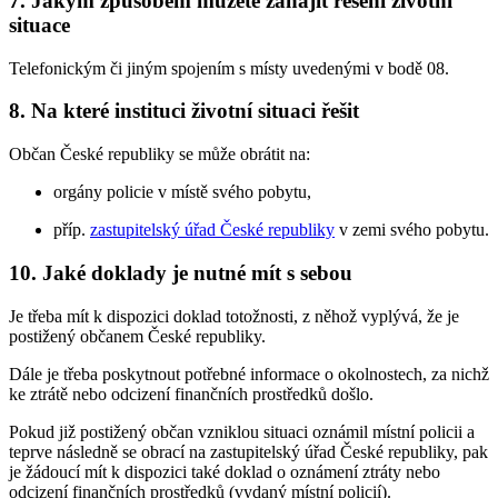
7.
Jakým způsobem můžete zahájit řešení životní
situace
Telefonickým či jiným spojením s místy uvedenými v bodě 08.
8.
Na které instituci životní situaci řešit
Občan České republiky se může obrátit na:
orgány policie v místě svého pobytu,
příp.
zastupitelský úřad České republiky
v zemi svého pobytu.
10.
Jaké doklady je nutné mít s sebou
Je třeba mít k dispozici doklad totožnosti, z něhož vyplývá, že je
postižený občanem České republiky.
Dále je třeba poskytnout potřebné informace o okolnostech, za nichž
ke ztrátě nebo odcizení finančních prostředků došlo.
Pokud již postižený občan vzniklou situaci oznámil místní policii a
teprve následně se obrací na zastupitelský úřad České republiky, pak
je žádoucí mít k dispozici také doklad o oznámení ztráty nebo
odcizení finančních prostředků (vydaný místní policií).