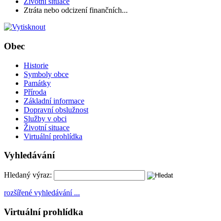
Životní situace
Ztráta nebo odcizení finančních...
Obec
Historie
Symboly obce
Památky
Příroda
Základní informace
Dopravní obslužnost
Služby v obci
Životní situace
Virtuální prohlídka
Vyhledávání
Hledaný výraz:
rozšířené vyhledávání ...
Virtuální prohlídka