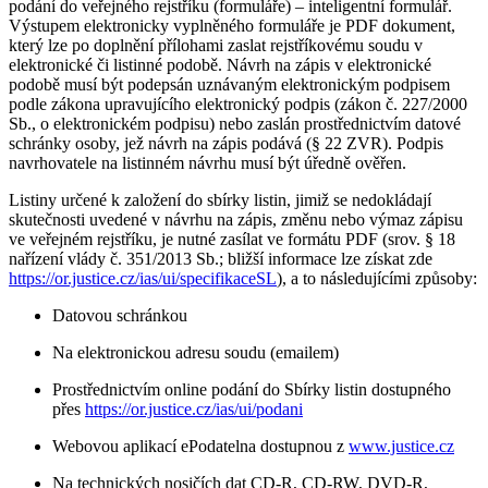
podání do veřejného rejstříku (formuláře) – inteligentní formulář.
Výstupem elektronicky vyplněného formuláře je PDF dokument,
který lze po doplnění přílohami zaslat rejstříkovému soudu v
elektronické či listinné podobě. Návrh na zápis v elektronické
podobě musí být podepsán uznávaným elektronickým podpisem
podle zákona upravujícího elektronický podpis (zákon č. 227/2000
Sb., o elektronickém podpisu) nebo zaslán prostřednictvím datové
schránky osoby, jež návrh na zápis podává (§ 22 ZVR). Podpis
navrhovatele na listinném návrhu musí být úředně ověřen.
Listiny určené k založení do sbírky listin, jimiž se nedokládají
skutečnosti uvedené v návrhu na zápis, změnu nebo výmaz zápisu
ve veřejném rejstříku, je nutné zasílat ve formátu PDF (srov. § 18
nařízení vlády č. 351/2013 Sb.; bližší informace lze získat zde
https://or.justice.cz/ias/ui/specifikaceSL
), a to následujícími způsoby:
Datovou schránkou
Na elektronickou adresu soudu (emailem)
Prostřednictvím online podání do Sbírky listin dostupného
přes
https://or.justice.cz/ias/ui/podani
Webovou aplikací ePodatelna dostupnou z
www.justice.cz
Na technických nosičích dat CD-R, CD-RW, DVD-R,