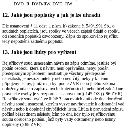
DVD+R, DVD-RW, DVD+RW
12.
Jaké jsou poplatky a jak je lze uhradit
Dle ustanovení § 11 odst. 1 písm. k) zákona č. 549/1991 Sb., o
soudních poplatcích, jsou spolky ve věcech zápisů údajů o spolku
od soudních poplatků osvobozeny. Zápis do spolkového rejstříku
tedy nepodléhá žádnému poplatku.
13.
Jaké jsou lhůty pro vyřízení
Rejstříkový soud usnesením návrh na zápis odmítne, jestliže byl
podán osobou, která k návrhu není oprávněna, nebyl podán
předepsaným způsobem, neobsahuje všechny předepsané
náležitosti, je nesrozumitelný nebo neurčitý, nebyly k němu
připojeny listiny, jimiž mají být podle ZVR nebo jiného zákona
doloženy údaje o zapisovaných skutečnostech, nebo účel zakládané
právnické osoby je v rozporu s ustanovením § 145 OZ (§ 86 ZVR).
Rejstříkový soud vydá ve lhůtě 3 pracovních dnů ode dne doručení
návrhu soudu usnesení, kterým vyzve navrhovatele k odstranění vad
návrhu nebo k doplnění chybějících listin. Lhůta k provedení zápisu
počíná běžet dnem následujícím po dni, kdy bylo rejstříkovému
soudu doručeno podání, jímž byly vady odstraněny nebo listiny
doplněny (§ 88 ZVR).