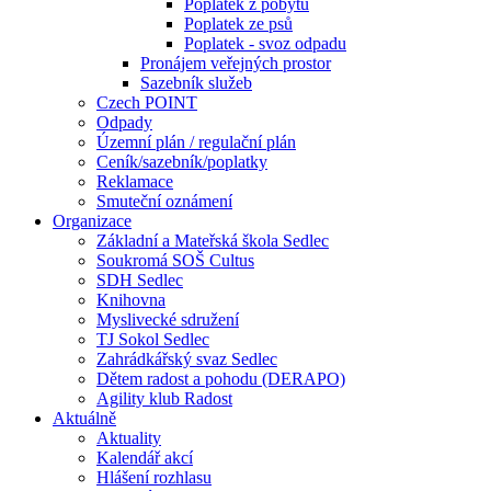
Poplatek z pobytu
Poplatek ze psů
Poplatek - svoz odpadu
Pronájem veřejných prostor
Sazebník služeb
Czech POINT
Odpady
Územní plán / regulační plán
Ceník/sazebník/poplatky
Reklamace
Smuteční oznámení
Organizace
Základní a Mateřská škola Sedlec
Soukromá SOŠ Cultus
SDH Sedlec
Knihovna
Myslivecké sdružení
TJ Sokol Sedlec
Zahrádkářský svaz Sedlec
Dětem radost a pohodu (DERAPO)
Agility klub Radost
Aktuálně
Aktuality
Kalendář akcí
Hlášení rozhlasu