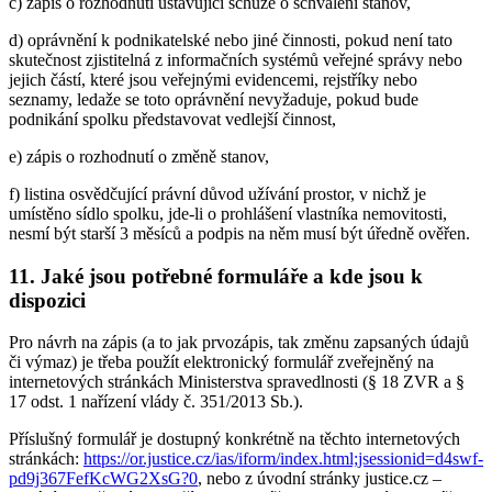
c) zápis o rozhodnutí ustavující schůze o schválení stanov,
d) oprávnění k podnikatelské nebo jiné činnosti, pokud není tato
skutečnost zjistitelná z informačních systémů veřejné správy nebo
jejich částí, které jsou veřejnými evidencemi, rejstříky nebo
seznamy, ledaže se toto oprávnění nevyžaduje, pokud bude
podnikání spolku představovat vedlejší činnost,
e) zápis o rozhodnutí o změně stanov,
f) listina osvědčující právní důvod užívání prostor, v nichž je
umístěno sídlo spolku, jde-li o prohlášení vlastníka nemovitosti,
nesmí být starší 3 měsíců a podpis na něm musí být úředně ověřen.
11.
Jaké jsou potřebné formuláře a kde jsou k
dispozici
Pro návrh na zápis (a to jak prvozápis, tak změnu zapsaných údajů
či výmaz) je třeba použít elektronický formulář zveřejněný na
internetových stránkách Ministerstva spravedlnosti (§ 18 ZVR a §
17 odst. 1 nařízení vlády č. 351/2013 Sb.).
Příslušný formulář je dostupný konkrétně na těchto internetových
stránkách:
https://or.justice.cz/ias/iform/index.html;jsessionid=d4swf-
pd9j367FefKcWG2XsG?0
, nebo z úvodní stránky justice.cz –