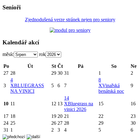
Senioři
Zjednodušená verze stránek nejen pro seniory
Kalendář akcí
měsíc
rok
Po
Út
St
Čt
Pá
So
Ne
27
28
29
30
31
1
2
4
8
3
X
BLUEGRASS
5
6
7
X
Vinařská
9
NA VINICI
benátská noc
14
10
11
12
13
X
Bluegrass na
15
16
vinici 2026
17
18
19
20
21
22
23
24
25
26
27
28
29
30
31
1
2
3
4
5
6