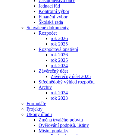
Zastupitelstvo obce
Jednací řád
Kontrolní výbor
Finanční výbor
Školská rada
Schválené dokumenty
Rozpočet
rok 2026
rok 2025
Rozpočtová opatření
rok 2026
rok 2025
rok 2024
Závěrečný účet
Závěrečný účet 2025
Střednědobý výhled rozpočtu
Archiv
rok 2024
rok 2023
Formuláře
Projekty
Úkony úřadu
Změna trvalého pobytu
Ověřování podpisů, listiny
Místní poplatky