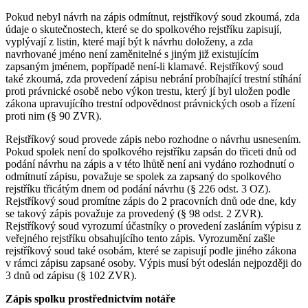
Pokud nebyl návrh na zápis odmítnut, rejstříkový soud zkoumá, zda
údaje o skutečnostech, které se do spolkového rejstříku zapisují,
vyplývají z listin, které mají být k návrhu doloženy, a zda
navrhované jméno není zaměnitelné s jiným již existujícím
zapsaným jménem, popřípadě není-li klamavé. Rejstříkový soud
také zkoumá, zda provedení zápisu nebrání probíhající trestní stíhání
proti právnické osobě nebo výkon trestu, který jí byl uložen podle
zákona upravujícího trestní odpovědnost právnických osob a řízení
proti nim (§ 90 ZVR).
Rejstříkový soud provede zápis nebo rozhodne o návrhu usnesením.
Pokud spolek není do spolkového rejstříku zapsán do třiceti dnů od
podání návrhu na zápis a v této lhůtě není ani vydáno rozhodnutí o
odmítnutí zápisu, považuje se spolek za zapsaný do spolkového
rejstříku třicátým dnem od podání návrhu (§ 226 odst. 3 OZ).
Rejstříkový soud promítne zápis do 2 pracovních dnů ode dne, kdy
se takový zápis považuje za provedený (§ 98 odst. 2 ZVR).
Rejstříkový soud vyrozumí účastníky o provedení zasláním výpisu z
veřejného rejstříku obsahujícího tento zápis. Vyrozumění zašle
rejstříkový soud také osobám, které se zapisují podle jiného zákona
v rámci zápisu zapsané osoby. Výpis musí být odeslán nejpozději do
3 dnů od zápisu (§ 102 ZVR).
Zápis spolku prostřednictvím notáře