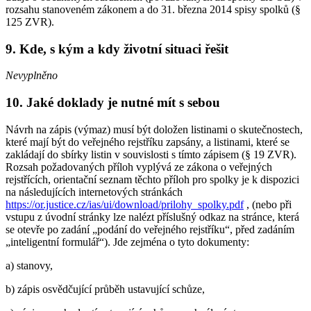
rozsahu stanoveném zákonem a do 31. března 2014 spisy spolků (§
125 ZVR).
9.
Kde, s kým a kdy životní situaci řešit
Nevyplněno
10.
Jaké doklady je nutné mít s sebou
Návrh na zápis (výmaz) musí být doložen listinami o skutečnostech,
které mají být do veřejného rejstříku zapsány, a listinami, které se
zakládají do sbírky listin v souvislosti s tímto zápisem (§ 19 ZVR).
Rozsah požadovaných příloh vyplývá ze zákona o veřejných
rejstřících, orientační seznam těchto příloh pro spolky je k dispozici
na následujících internetových stránkách
https://or.justice.cz/ias/ui/download/prilohy_spolky.pdf
, (nebo při
vstupu z úvodní stránky lze nalézt příslušný odkaz na stránce, která
se otevře po zadání „podání do veřejného rejstříku“, před zadáním
„inteligentní formulář“). Jde zejména o tyto dokumenty:
a) stanovy,
b) zápis osvědčující průběh ustavující schůze,