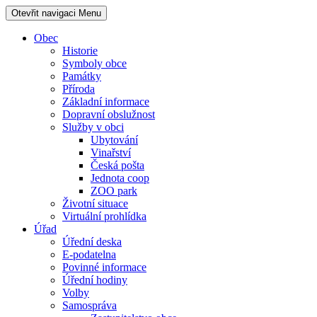
Otevřit navigaci
Menu
Obec
Historie
Symboly obce
Památky
Příroda
Základní informace
Dopravní obslužnost
Služby v obci
Ubytování
Vinařství
Česká pošta
Jednota coop
ZOO park
Životní situace
Virtuální prohlídka
Úřad
Úřední deska
E-podatelna
Povinné informace
Úřední hodiny
Volby
Samospráva