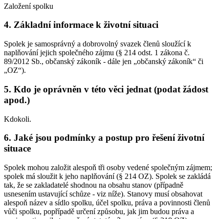
Založení spolku
4.
Základní informace k životní situaci
Spolek je samosprávný a dobrovolný svazek členů sloužící k
naplňování jejich společného zájmu (§ 214 odst. 1 zákona č.
89/2012 Sb., občanský zákoník - dále jen „občanský zákoník“ či
„OZ“).
5.
Kdo je oprávněn v této věci jednat (podat žádost
apod.)
Kdokoli.
6.
Jaké jsou podmínky a postup pro řešení životní
situace
Spolek mohou založit alespoň tři osoby vedené společným zájmem;
spolek má sloužit k jeho naplňování (§ 214 OZ). Spolek se zakládá
tak, že se zakladatelé shodnou na obsahu stanov (případně
usnesením ustavující schůze - viz níže). Stanovy musí obsahovat
alespoň název a sídlo spolku, účel spolku, práva a povinnosti členů
vůči spolku, popřípadě určení způsobu, jak jim budou práva a