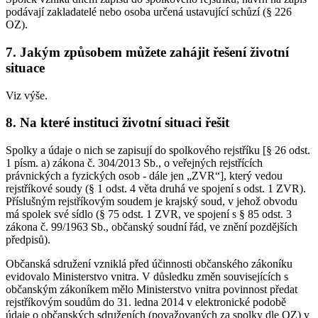
podávají zakladatelé nebo osoba určená ustavující schůzí (§ 226
OZ).
7.
Jakým způsobem můžete zahájit řešení životní
situace
Viz výše.
8.
Na které instituci životní situaci řešit
Spolky a údaje o nich se zapisují do spolkového rejstříku [§ 26 odst.
1 písm. a) zákona č. 304/2013 Sb., o veřejných rejstřících
právnických a fyzických osob - dále jen „ZVR“], který vedou
rejstříkové soudy (§ 1 odst. 4 věta druhá ve spojení s odst. 1 ZVR).
Příslušným rejstříkovým soudem je krajský soud, v jehož obvodu
má spolek své sídlo (§ 75 odst. 1 ZVR, ve spojení s § 85 odst. 3
zákona č. 99/1963 Sb., občanský soudní řád, ve znění pozdějších
předpisů).
Občanská sdružení vzniklá před účinnosti občanského zákoníku
evidovalo Ministerstvo vnitra. V důsledku změn souvisejících s
občanským zákoníkem mělo Ministerstvo vnitra povinnost předat
rejstříkovým soudům do 31. ledna 2014 v elektronické podobě
údaje o občanských sdruženích (považovaných za spolky dle OZ) v