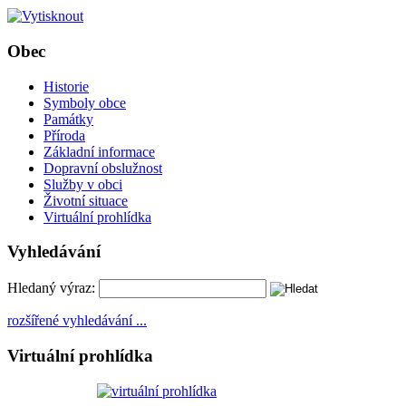
Obec
Historie
Symboly obce
Památky
Příroda
Základní informace
Dopravní obslužnost
Služby v obci
Životní situace
Virtuální prohlídka
Vyhledávání
Hledaný výraz:
rozšířené vyhledávání ...
Virtuální prohlídka