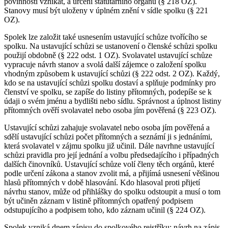
povinnosti vznikat, a určení statutárního orgánu (§ 218 OZ).
Stanovy musí být uloženy v úplném znění v sídle spolku (§ 221
OZ).
Spolek lze založit také usnesením ustavující schůze tvořícího se
spolku. Na ustavující schůzi se ustanovení o členské schůzi spolku
použijí obdobně (§ 222 odst. 1 OZ). Svolavatel ustavující schůze
vypracuje návrh stanov a svolá další zájemce o založení spolku
vhodným způsobem k ustavující schůzi (§ 222 odst. 2 OZ). Každý,
kdo se na ustavující schůzi spolku dostaví a splňuje podmínky pro
členství ve spolku, se zapíše do listiny přítomných, podepíše se k
údaji o svém jménu a bydlišti nebo sídlu. Správnost a úplnost listiny
přítomných ověří svolavatel nebo osoba jím pověřená (§ 223 OZ).
Ustavující schůzi zahajuje svolavatel nebo osoba jím pověřená a
sdělí ustavující schůzi počet přítomných a seznámí ji s jednáními,
která svolavatel v zájmu spolku již učinil. Dále navrhne ustavující
schůzi pravidla pro její jednání a volbu předsedajícího i případných
dalších činovníků. Ustavující schůze volí členy těch orgánů, které
podle určení zákona a stanov zvolit má, a přijímá usnesení většinou
hlasů přítomných v době hlasování. Kdo hlasoval proti přijetí
návrhu stanov, může od přihlášky do spolku odstoupit a musí o tom
být učiněn záznam v listině přítomných opatřený podpisem
odstupujícího a podpisem toho, kdo záznam učinil (§ 224 OZ).
Spolek vzniká dnem zápisu do spolkového rejstříku; návrh na zápis