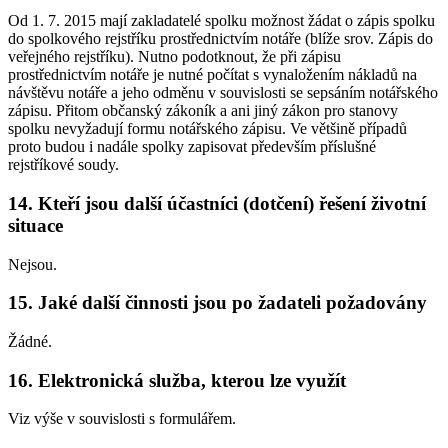
Od 1. 7. 2015 mají zakladatelé spolku možnost žádat o zápis spolku
do spolkového rejstříku prostřednictvím notáře (blíže srov. Zápis do
veřejného rejstříku). Nutno podotknout, že při zápisu
prostřednictvím notáře je nutné počítat s vynaložením nákladů na
návštěvu notáře a jeho odměnu v souvislosti se sepsáním notářského
zápisu. Přitom občanský zákoník a ani jiný zákon pro stanovy
spolku nevyžadují formu notářského zápisu. Ve většině případů
proto budou i nadále spolky zapisovat především příslušné
rejstříkové soudy.
14.
Kteří jsou další účastníci (dotčení) řešení životní
situace
Nejsou.
15.
Jaké další činnosti jsou po žadateli požadovány
Žádné.
16.
Elektronická služba, kterou lze využít
Viz výše v souvislosti s formulářem.