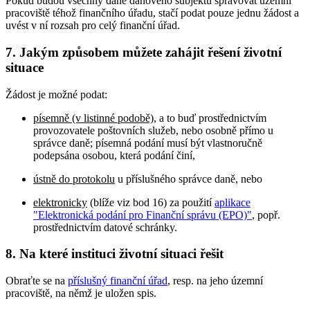
Pokud budou všechny daně daňového subjektu spravovat územní
pracoviště téhož finančního úřadu, stačí podat pouze jednu žádost a
uvést v ní rozsah pro celý finanční úřad.
7.
Jakým způsobem můžete zahájit řešení životní
situace
Žádost je možné podat:
písemně (v listinné podobě)
, a to buď prostřednictvím
provozovatele poštovních služeb, nebo osobně přímo u
správce daně; písemná podání musí být vlastnoručně
podepsána osobou, která podání činí,
ústně do protokolu
u příslušného správce daně, nebo
elektronicky
(blíže viz bod 16) za použití
aplikace
"Elektronická podání pro Finanční správu (EPO)"
, popř.
prostřednictvím datové schránky.
8.
Na které instituci životní situaci řešit
Obraťte se na
příslušný finanční úřad
, resp. na jeho územní
pracoviště, na němž je uložen spis.