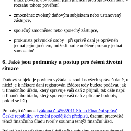
rozsahu tohoto pověření,
zmocněnec zvolený daňovým subjektem nebo ustanovený
zástupce,
společný zmocněnec nebo společný zástupce,
prokurista právnické osoby - při správě daní je oprávněn
jednat jejím jménem, může-li podle udělené prokury jednat
samostatně.
6.
Jaké jsou podmínky a postup pro řešení životní
situace
Daňový subjekt je povinen vyžádat si souhlas všech správců daně, u
nichž je k některé dani registrován (žádost tedy budete podávat, jak
u finančního úřadu, který spravuje vaši daň z příjmů, tak dále např.
u finančního úřadu, který spravuje vaši daň z přidané hodnoty,
pokud se liší).
Po nabytí účinnosti
zákona č. 456/2011 Sb., o Finanční správě
České republiky, ve znění pozdějších předpisů
, územní pracoviště
téhož finančního úřadu tvoří v souhrnu tentýž finanční úřad.