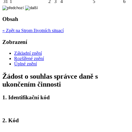
31
1
2
3
4
5
6
Obsah
« Zpět na Strom životních situací
Zobrazení
Základní znění
Rozšířené znění
Úplné znění
Žádost o souhlas správce daně s
ukončením činnosti
1.
Identifikační kód
2.
Kód