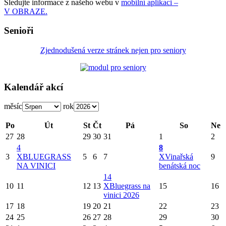
Sledujte informace z našeho webu v
mobilní aplikaci –
V OBRAZE.
Senioři
Zjednodušená verze stránek nejen pro seniory
Kalendář akcí
měsíc
rok
Po
Út
St
Čt
Pá
So
Ne
27
28
29
30
31
1
2
4
8
3
X
BLUEGRASS
5
6
7
X
Vinařská
9
NA VINICI
benátská noc
14
10
11
12
13
X
Bluegrass na
15
16
vinici 2026
17
18
19
20
21
22
23
24
25
26
27
28
29
30