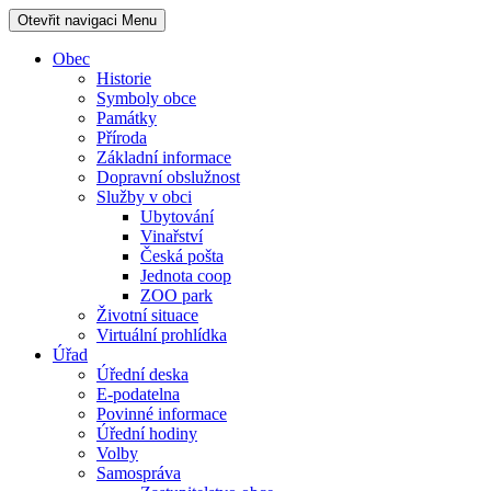
Otevřit navigaci
Menu
Obec
Historie
Symboly obce
Památky
Příroda
Základní informace
Dopravní obslužnost
Služby v obci
Ubytování
Vinařství
Česká pošta
Jednota coop
ZOO park
Životní situace
Virtuální prohlídka
Úřad
Úřední deska
E-podatelna
Povinné informace
Úřední hodiny
Volby
Samospráva