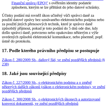
Finanční správu (EPO)"
s ověřením identity podatele
způsobem, kterým se lze přihlásit do jeho datové schránky.
Účinky podání má rovněž úkon učiněný vůči správci daně za
použití datové zprávy bez uznávaného elektronického podpisu nebo
za použití jiných přenosových technik, které je správce daně
způsobilý přijmout, pokud je toto podání do 5 dnů ode dne, kdy
došlo správci daně, potvrzeno nebo opakováno některým z výše
uvedených způsobů elektronické komunikace, nebo písemně, popř.
ústně do protokolu.
17.
Podle kterého právního předpisu se postupuje
Zákon č. 280/2009 Sb., daňový řád, ve znění pozdějších předpisů (§
238)
18.
Jaké jsou související předpisy
Zákon č. 227/2000 Sb., o elektronickém podpisu a o změně
některých dalších zákonů (zákon o elektronickém podpisu), ve znění
pozdějších předpisů
Zákon č. 300/2008 Sb., o elektronických úkonech a autorizované
konverzi dokumentů, ve znění pozdějších předpisů