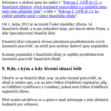
Informace o uložení spisu lze nalézt v "
Pokynu č. GFŘ-D-12, o
finančních úřadech, jejich územních pracovištích a o umístění spisu
nebo jeho příslušné části
", a dále v "
Pokynu č. GFŘ-D-13, ke
změně umístění spisů v rámci finančního úřadu
".
Od 1. ledna 2013 je na území České republiky zřízeno 14
finančních úřadů, a to pro jednotlivé kraje, pro hlavní město Prahu, a
dále Specializovaný finanční úřad.
Finanční úřad vykonává věcnou působnost prostřednictvím svých
územních pracovišť, na nichž jsou uloženy daňové spisy poplatníků.
Kontakt poplatníků s finančními úřady je zajištěn prostřednictvím
územních pracovišť finančních úřadů.
9.
Kde, s kým a kdy životní situaci řešit
Obraťte se na finanční úřad, resp. na jeho územní pracoviště, na
němž je uložen spis, a to na jeho Odbor (Oddělení) registrační, příp.
na Oddělení vyměřovací a vymáhací, pokud není Odbor (Oddělení)
registrační zřízen.
Před osobní návštěvou se u správce daně informujte o jeho úředních
hodinách pro veřejnost.