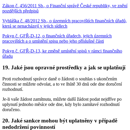
Zákon č. 456/2011 Sb., o Finanční správě České republiky, ve znění
pozdějších předpisů
Vyhláška č. 48/2012 Sb., o územních pracovištích finančních úřadů,
která se nenacházejí v jejich sídlech
Pokyn č. GFŘ-D-12, o finančních úřadech, jejich územních
pracovištích a o umístění spisu nebo jeho příslušné části
Pokyn č. GFŘ-D-13, ke změně umístění spisů v rámci finančního
úřadu
19.
Jaké jsou opravné prostředky a jak se uplatňují
Proti rozhodnutí správce daně o žádosti o souhlas s ukončením
činnosti se můžete odvolat, a to ve lhůtě 30 dnů ode dne doručení
rozhodnutí.
Je-li vaše žádost zamítnuta, můžete další žádost podat nejdříve po
uplynutí jednoho měsíce ode dne, kdy bylo zamítavé rozhodnutí
doručeno.
20.
Jaké sankce mohou být uplatněny v případě
nedodržení povinností