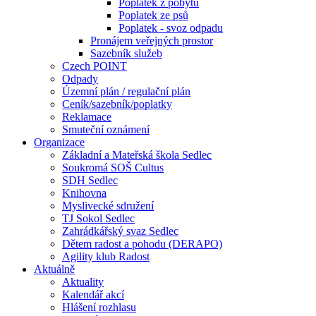
Poplatek z pobytu
Poplatek ze psů
Poplatek - svoz odpadu
Pronájem veřejných prostor
Sazebník služeb
Czech POINT
Odpady
Územní plán / regulační plán
Ceník/sazebník/poplatky
Reklamace
Smuteční oznámení
Organizace
Základní a Mateřská škola Sedlec
Soukromá SOŠ Cultus
SDH Sedlec
Knihovna
Myslivecké sdružení
TJ Sokol Sedlec
Zahrádkářský svaz Sedlec
Dětem radost a pohodu (DERAPO)
Agility klub Radost
Aktuálně
Aktuality
Kalendář akcí
Hlášení rozhlasu