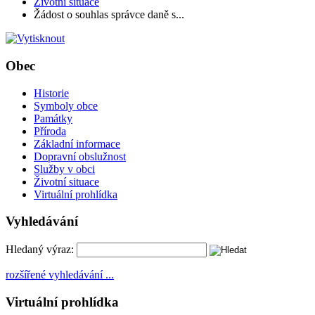
Životní situace
Žádost o souhlas správce daně s...
Obec
Historie
Symboly obce
Památky
Příroda
Základní informace
Dopravní obslužnost
Služby v obci
Životní situace
Virtuální prohlídka
Vyhledávání
Hledaný výraz:
rozšířené vyhledávání ...
Virtuální prohlídka