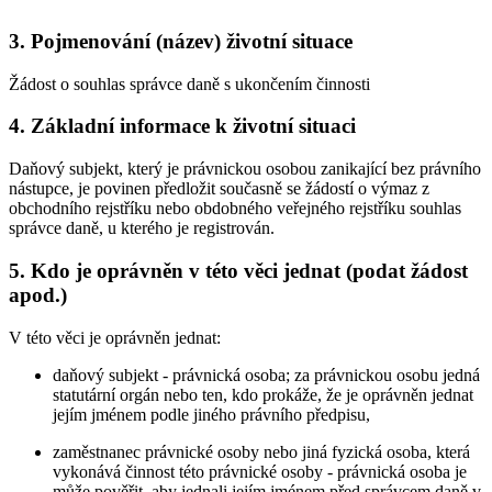
3.
Pojmenování (název) životní situace
Žádost o souhlas správce daně s ukončením činnosti
4.
Základní informace k životní situaci
Daňový subjekt, který je právnickou osobou zanikající bez právního
nástupce, je povinen předložit současně se žádostí o výmaz z
obchodního rejstříku nebo obdobného veřejného rejstříku souhlas
správce daně, u kterého je registrován.
5.
Kdo je oprávněn v této věci jednat (podat žádost
apod.)
V této věci je oprávněn jednat:
daňový subjekt - právnická osoba; za právnickou osobu jedná
statutární orgán nebo ten, kdo prokáže, že je oprávněn jednat
jejím jménem podle jiného právního předpisu,
zaměstnanec právnické osoby nebo jiná fyzická osoba, která
vykonává činnost této právnické osoby - právnická osoba je
může pověřit, aby jednali jejím jménem před správcem daně v