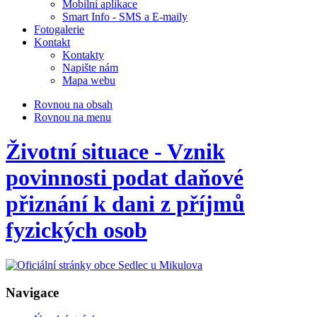
Mobilní aplikace
Smart Info - SMS a E-maily
Fotogalerie
Kontakt
Kontakty
Napište nám
Mapa webu
Rovnou na obsah
Rovnou na menu
Životní situace - Vznik
povinnosti podat daňové
přiznání k dani z příjmů
fyzických osob
Navigace