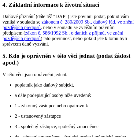
4.
Základní informace k životní situaci
Daňové přiznání (dále též "DAP") jste povinni podat, pokud vám
vzniká v souladu se
zákonem č. 280/2009 Sb., daňový řád, ve znění
pozdějších předpisů
, nebo v souladu se zvláštním právním
předpisem (
zákon č. 586/1992 Sb., o daních z příjmů, ve znění
pozdějších předpisů
) tato povinnost, nebo pokud jste k tomu byli
správcem daně vyzváni.
5.
Kdo je oprávněn v této věci jednat (podat žádost
apod.)
V této věci jsou oprávněni jednat:
poplatník jako daňový subjekt,
a dále podepisující osoby níže uvedené:
1 - zákonný zástupce nebo opatrovník
2 - ustanovený zástupce
3 - společný zástupce, společný zmocněnec
4a - obecný zmocněnec - fyzická osoba i právnická osoba