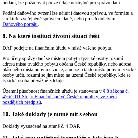
podání, lze požadovat pouze údaje nezbytné pro správu daní.
Podání daňového tvrzení lze učinit i datovou zprávou, ve formátu a
struktuře zveřejněné správcem daně, nebo prostřednictvím
Daňového portálu
.
8.
Na které instituci životní situaci řešit
DAP podejte na finančním úřadu v místě vašeho pobytu.
Pro účely správy daní se místem pobytu fyzické osoby rozumí
adresa místa trvalého pobytu občana České republiky, nebo adresa
hlášeného místa pobytu cizince, a nelze-li takto místo pobytu fyzické
osoby určit, rozumí se jím místo na území České republiky, kde se
fyzická osoba převážně zdržuje.
Územní působnost finančních úřadů je stanovena v
§ 8 zákona č.
456/2011 Sb., o Finanční správě České republiky, ve znění
pozdějších předpisů
.
10.
Jaké doklady je nutné mít s sebou
Doklady vyznačené na straně č. 4 DAP.
11.
Jaké jsou potřebné formuláře a kde jsou k