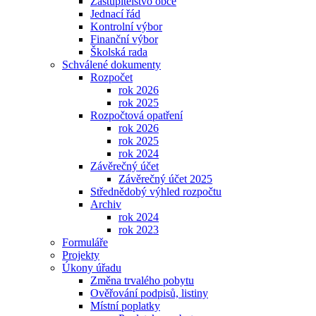
Zastupitelstvo obce
Jednací řád
Kontrolní výbor
Finanční výbor
Školská rada
Schválené dokumenty
Rozpočet
rok 2026
rok 2025
Rozpočtová opatření
rok 2026
rok 2025
rok 2024
Závěrečný účet
Závěrečný účet 2025
Střednědobý výhled rozpočtu
Archiv
rok 2024
rok 2023
Formuláře
Projekty
Úkony úřadu
Změna trvalého pobytu
Ověřování podpisů, listiny
Místní poplatky