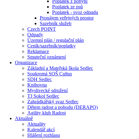
Poplatek z pobytu
Poplatek ze psů
Poplatek - svoz odpadu
Pronájem veřejných prostor
Sazebník služeb
Czech POINT
Odpady
Územní plán / regulační plán
Ceník/sazebník/poplatky
Reklamace
Smuteční oznámení
Organizace
Základní a Mateřská škola Sedlec
Soukromá SOŠ Cultus
SDH Sedlec
Knihovna
Myslivecké sdružení
TJ Sokol Sedlec
Zahrádkářský svaz Sedlec
Dětem radost a pohodu (DERAPO)
Agility klub Radost
Aktuálně
Aktuality
Kalendář akcí
Hlášení rozhlasu