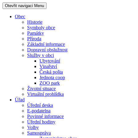
Otevřit navigaci
Menu
Obec
Historie
Symboly obce
Památky
Příroda
Základní informace
Dopravní obslužnost
Služby v obci
Ubytování
Vinařství
Česká pošta
Jednota coop
ZOO park
Životní situace
Virtuální prohlídka
Úřad
Úřední deska
E-podatelna
Povinné informace
Úřední hodiny
Volby
Samospráva