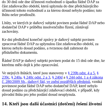
do 30 dnů ode dne účinnosti rozhodnutí o úpadku řádné DAP za
část zdaňovacího období, která uplynula do dne předcházejícího
účinnosti tohoto rozhodnutí a za kterou dosud nebylo podáno; tuto
lhůtu nelze prodloužit.
Lhůty, ve kterých je daňový subjekt povinen podat řádné DAP nebo
dodatečné DAP v průběhu insolvenčního řízení, zůstávají
zachovány.
Ke dni předložení konečné zprávy je daňový subjekt povinen
zpracovat řádné DAP za uplynulou část zdaňovacího období, za
kterou nebylo dosud podáno, a tvrzenou daň zahrnout do
příslušného dokumentu.
Řádné DAP je daňový subjekt povinen podat do 15 dnů ode dne, ke
kterému mělo dojít k jeho zpracování.
Ve stejných lhůtách, které jsou stanoveny v
§ 239b odst. 4 a 5
,
§
239c
,
§ 240a
,
§ 240c odst. 2 a 3
,
§ 240d
a
§ 244 odst. 1 a 4 zákona
č. 280/2009 Sb., daňový řád, ve znění pozdějších předpisů
, vzniká
povinnost podat řádné DAP nebo dodatečné DAP, které nebylo
dosud podáno za předcházející zdaňovací období, v případě, kdy
původní lhůta pro jeho podání dosud neuplynula.
14.
Kteří jsou další účastníci (dotčení) řešení životní