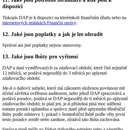
dispozici
Tiskopis DAP je k dispozici na kterémkoli finančním úřadu nebo na
internetových stránkách Finanční správy
.
12.
Jaké jsou poplatky a jak je lze uhradit
Správní ani jiné poplatky nejsou stanoveny.
13.
Jaké jsou lhůty pro vyřízení
DAP u daní vyměřovaných za zdaňovací období, které činí nejméně
12 měsíců, se podává nejpozději do 3 měsíců po uplynutí
zdaňovacího období.
Jde-li o daňový subjekt, který má zákonem uloženou povinnost mít
účetní závěrku ověřenou auditorem, nebo jehož DAP zpracovává a
podává poradce, podává se DAP nejpozději do 6 měsíců po uplynutí
zdaňovacího období; to platí jen, je-li příslušná plná moc udělená
tomuto poradci uplatněna u správce daně před uplynutím tříměsíční
lhůty podle odstavce 1; pokud v šestiměsíční lhůtě podle věty první
tento poradce zemře nebo zanikne, zůstává tato lhůta zachována.
Správce daně může na žádost daňového subjektu nebo z vlastního