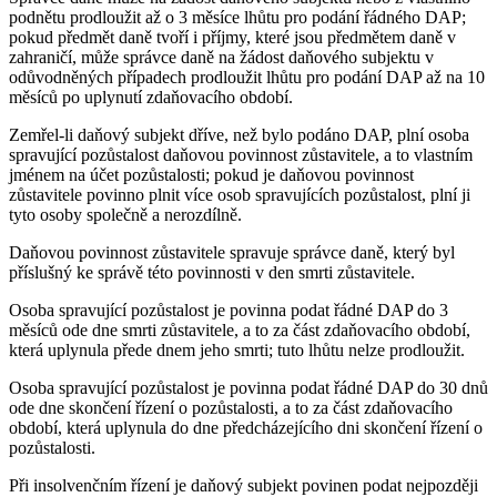
podnětu prodloužit až o 3 měsíce lhůtu pro podání řádného DAP;
pokud předmět daně tvoří i příjmy, které jsou předmětem daně v
zahraničí, může správce daně na žádost daňového subjektu v
odůvodněných případech prodloužit lhůtu pro podání DAP až na 10
měsíců po uplynutí zdaňovacího období.
Zemřel-li daňový subjekt dříve, než bylo podáno DAP, plní osoba
spravující pozůstalost daňovou povinnost zůstavitele, a to vlastním
jménem na účet pozůstalosti; pokud je daňovou povinnost
zůstavitele povinno plnit více osob spravujících pozůstalost, plní ji
tyto osoby společně a nerozdílně.
Daňovou povinnost zůstavitele spravuje správce daně, který byl
příslušný ke správě této povinnosti v den smrti zůstavitele.
Osoba spravující pozůstalost je povinna podat řádné DAP do 3
měsíců ode dne smrti zůstavitele, a to za část zdaňovacího období,
která uplynula přede dnem jeho smrti; tuto lhůtu nelze prodloužit.
Osoba spravující pozůstalost je povinna podat řádné DAP do 30 dnů
ode dne skončení řízení o pozůstalosti, a to za část zdaňovacího
období, která uplynula do dne předcházejícího dni skončení řízení o
pozůstalosti.
Při insolvenčním řízení je daňový subjekt povinen podat nejpozději