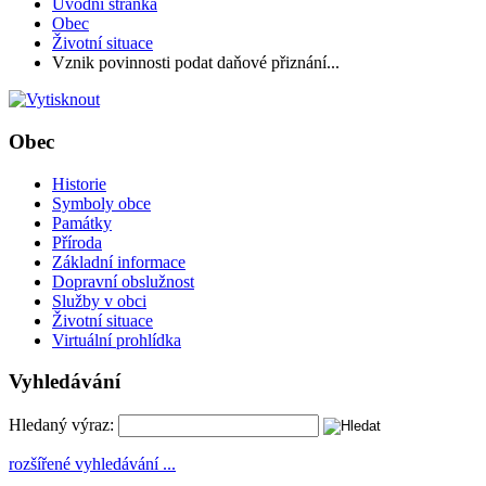
Úvodní stránka
Obec
Životní situace
Vznik povinnosti podat daňové přiznání...
Obec
Historie
Symboly obce
Památky
Příroda
Základní informace
Dopravní obslužnost
Služby v obci
Životní situace
Virtuální prohlídka
Vyhledávání
Hledaný výraz:
rozšířené vyhledávání ...