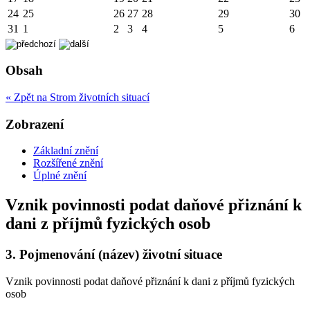
24
25
26
27
28
29
30
31
1
2
3
4
5
6
Obsah
« Zpět na Strom životních situací
Zobrazení
Základní znění
Rozšířené znění
Úplné znění
Vznik povinnosti podat daňové přiznání k
dani z příjmů fyzických osob
3.
Pojmenování (název) životní situace
Vznik povinnosti podat daňové přiznání k dani z příjmů fyzických
osob