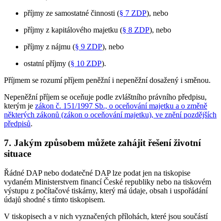
příjmy ze samostatné činnosti (
§ 7 ZDP
), nebo
příjmy z kapitálového majetku (
§ 8 ZDP
), nebo
příjmy z nájmu (
§ 9 ZDP
), nebo
ostatní příjmy (
§ 10 ZDP
).
Příjmem se rozumí příjem peněžní i nepeněžní dosažený i směnou.
Nepeněžní příjem se oceňuje podle zvláštního právního předpisu,
kterým je
zákon č. 151/1997 Sb., o oceňování majetku a o změně
některých zákonů (zákon o oceňování majetku), ve znění pozdějších
předpisů
.
7.
Jakým způsobem můžete zahájit řešení životní
situace
Řádné DAP nebo dodatečné DAP lze podat jen na tiskopise
vydaném Ministerstvem financí České republiky nebo na tiskovém
výstupu z počítačové tiskárny, který má údaje, obsah i uspořádání
údajů shodné s tímto tiskopisem.
V tiskopisech a v nich vyznačených přílohách, které jsou součástí