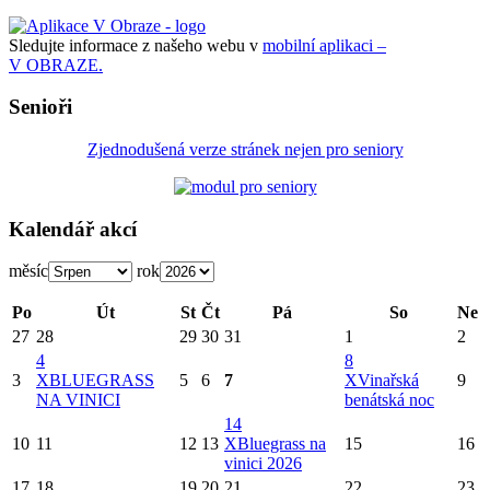
Sledujte informace z našeho webu v
mobilní aplikaci –
V OBRAZE.
Senioři
Zjednodušená verze stránek nejen pro seniory
Kalendář akcí
měsíc
rok
Po
Út
St
Čt
Pá
So
Ne
27
28
29
30
31
1
2
4
8
3
X
BLUEGRASS
5
6
7
X
Vinařská
9
NA VINICI
benátská noc
14
10
11
12
13
X
Bluegrass na
15
16
vinici 2026
17
18
19
20
21
22
23