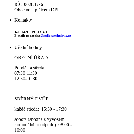
IČO 00283576
Obec není plátcem DPH
Kontakty
Tel.: +420 519 513 321
E-mail: podatelna
@sedlecumikulova.cz
Úřední hodiny
OBECNÍ ÚŘAD
Pondělí a středa
07:30-11:30
12:30-16:30
SBĚRNÝ DVŮR
každá středa: 15:30 - 17:30
sobota (shodná s vývozem
komunálního odpadu): 08:00 -
10:00