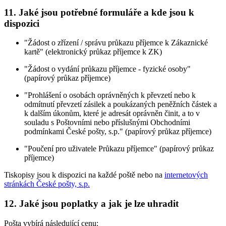
11.
Jaké jsou potřebné formuláře a kde jsou k
dispozici
"Žádost o zřízení / správu průkazu příjemce k Zákaznické
kartě" (elektronický průkaz příjemce k ZK)
"Žádost o vydání průkazu příjemce - fyzické osoby"
(papírový průkaz příjemce)
"Prohlášení o osobách oprávněných k převzetí nebo k
odmítnutí převzetí zásilek a poukázaných peněžních částek a
k dalším úkonům, které je adresát oprávněn činit, a to v
souladu s Poštovními nebo příslušnými Obchodními
podmínkami České pošty, s.p." (papírový průkaz příjemce)
"Poučení pro uživatele Průkazu příjemce" (papírový průkaz
příjemce)
Tiskopisy jsou k dispozici na každé poště nebo na
internetových
stránkách České pošty, s.p.
12.
Jaké jsou poplatky a jak je lze uhradit
Pošta vybírá následující cenu: