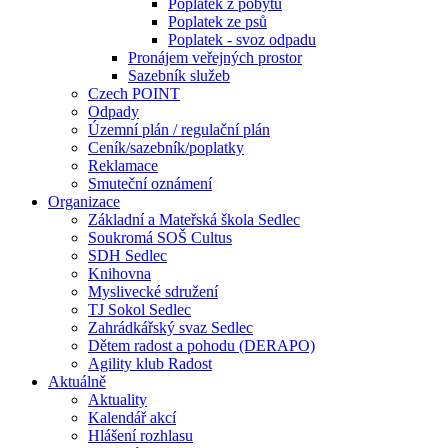
Poplatek z pobytu
Poplatek ze psů
Poplatek - svoz odpadu
Pronájem veřejných prostor
Sazebník služeb
Czech POINT
Odpady
Územní plán / regulační plán
Ceník/sazebník/poplatky
Reklamace
Smuteční oznámení
Organizace
Základní a Mateřská škola Sedlec
Soukromá SOŠ Cultus
SDH Sedlec
Knihovna
Myslivecké sdružení
TJ Sokol Sedlec
Zahrádkářský svaz Sedlec
Dětem radost a pohodu (DERAPO)
Agility klub Radost
Aktuálně
Aktuality
Kalendář akcí
Hlášení rozhlasu