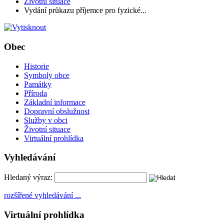
Životní situace
Vydání průkazu příjemce pro fyzické...
Obec
Historie
Symboly obce
Památky
Příroda
Základní informace
Dopravní obslužnost
Služby v obci
Životní situace
Virtuální prohlídka
Vyhledávání
Hledaný výraz:
rozšířené vyhledávání ...
Virtuální prohlídka