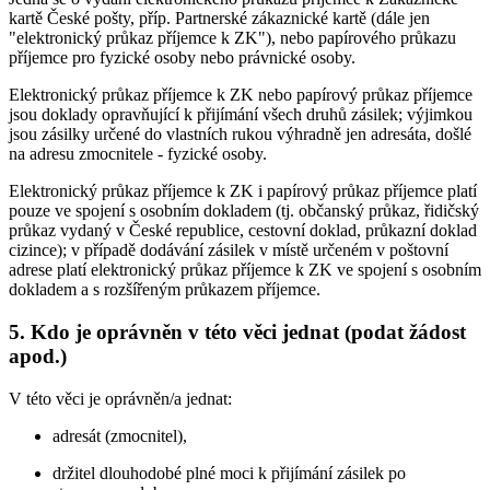
kartě České pošty, příp. Partnerské zákaznické kartě (dále jen
"elektronický průkaz příjemce k ZK"), nebo papírového průkazu
příjemce pro fyzické osoby nebo právnické osoby.
Elektronický průkaz příjemce k ZK nebo papírový průkaz příjemce
jsou doklady opravňující k přijímání všech druhů zásilek; výjimkou
jsou zásilky určené do vlastních rukou výhradně jen adresáta, došlé
na adresu zmocnitele - fyzické osoby.
Elektronický průkaz příjemce k ZK i papírový průkaz příjemce platí
pouze ve spojení s osobním dokladem (tj. občanský průkaz, řidičský
průkaz vydaný v České republice, cestovní doklad, průkazní doklad
cizince); v případě dodávání zásilek v místě určeném v poštovní
adrese platí elektronický průkaz příjemce k ZK ve spojení s osobním
dokladem a s rozšířeným průkazem příjemce.
5.
Kdo je oprávněn v této věci jednat (podat žádost
apod.)
V této věci je oprávněn/a jednat:
adresát (zmocnitel),
držitel dlouhodobé plné moci k přijímání zásilek po