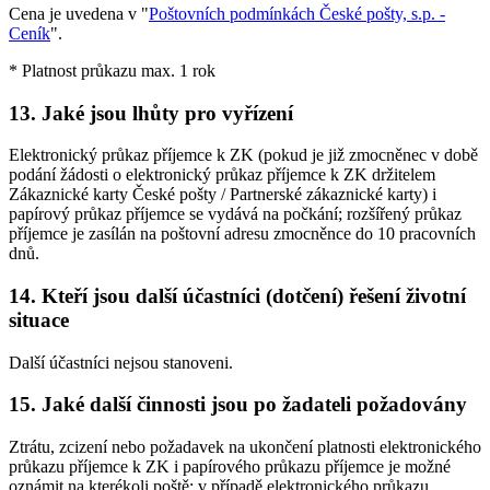
Cena je uvedena v "
Poštovních podmínkách České pošty, s.p. -
Ceník
".
* Platnost průkazu max. 1 rok
13.
Jaké jsou lhůty pro vyřízení
Elektronický průkaz příjemce k ZK (pokud je již zmocněnec v době
podání žádosti o elektronický průkaz příjemce k ZK držitelem
Zákaznické karty České pošty / Partnerské zákaznické karty) i
papírový průkaz příjemce se vydává na počkání; rozšířený průkaz
příjemce je zasílán na poštovní adresu zmocněnce do 10 pracovních
dnů.
14.
Kteří jsou další účastníci (dotčení) řešení životní
situace
Další účastníci nejsou stanoveni.
15.
Jaké další činnosti jsou po žadateli požadovány
Ztrátu, zcizení nebo požadavek na ukončení platnosti elektronického
průkazu příjemce k ZK i papírového průkazu příjemce je možné
oznámit na kterékoli poště; v případě elektronického průkazu