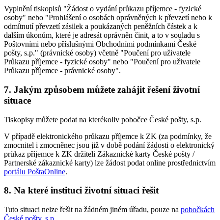
Vyplnění tiskopisů "Žádost o vydání průkazu příjemce - fyzické
osoby" nebo "Prohlášení o osobách oprávněných k převzetí nebo k
odmítnutí převzetí zásilek a poukázaných peněžních částek a k
dalším úkonům, které je adresát oprávněn činit, a to v souladu s
Poštovními nebo příslušnými Obchodními podmínkami České
pošty, s.p." (právnické osoby) včetně "Poučení pro uživatele
Průkazu příjemce - fyzické osoby" nebo "Poučení pro uživatele
Průkazu příjemce - právnické osoby".
7.
Jakým způsobem můžete zahájit řešení životní
situace
Tiskopisy můžete podat na kterékoliv pobočce České pošty, s.p.
V případě elektronického průkazu příjemce k ZK (za podmínky, že
zmocnitel i zmocněnec jsou již v době podání žádosti o elektronický
průkaz příjemce k ZK držiteli Zákaznické karty České pošty /
Partnerské zákaznické karty) lze žádost podat online prostřednictvím
portálu PoštaOnline
.
8.
Na které instituci životní situaci řešit
Tuto situaci nelze řešit na žádném jiném úřadu, pouze na
pobočkách
České pošty, s.p.