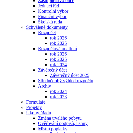
Zastupitelstvo obce
Jednací řád
Kontrolní výbor
Finanční výbor
Školská rada
Schválené dokumenty
Rozpočet
rok 2026
rok 2025
Rozpočtová opatření
rok 2026
rok 2025
rok 2024
Závěrečný účet
Závěrečný účet 2025
Střednědobý výhled rozpočtu
Archiv
rok 2024
rok 2023
Formuláře
Projekty
Úkony úřadu
Změna trvalého pobytu
Ověřování podpisů, listiny
Místní poplatky