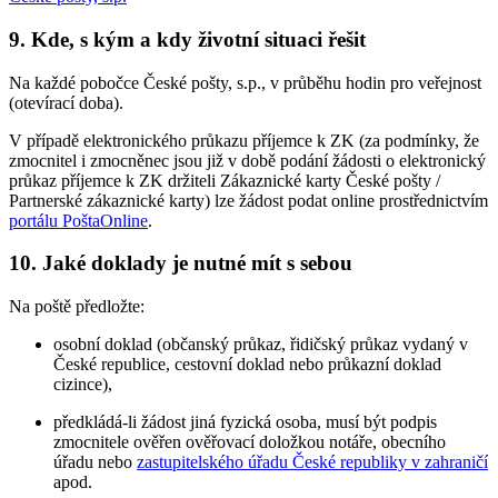
9.
Kde, s kým a kdy životní situaci řešit
Na každé pobočce České pošty, s.p., v průběhu hodin pro veřejnost
(otevírací doba).
V případě elektronického průkazu příjemce k ZK (za podmínky, že
zmocnitel i zmocněnec jsou již v době podání žádosti o elektronický
průkaz příjemce k ZK držiteli Zákaznické karty České pošty /
Partnerské zákaznické karty) lze žádost podat online prostřednictvím
portálu PoštaOnline
.
10.
Jaké doklady je nutné mít s sebou
Na poště předložte:
osobní doklad (občanský průkaz, řidičský průkaz vydaný v
České republice, cestovní doklad nebo průkazní doklad
cizince),
předkládá-li žádost jiná fyzická osoba, musí být podpis
zmocnitele ověřen ověřovací doložkou notáře, obecního
úřadu nebo
zastupitelského úřadu České republiky v zahraničí
apod.