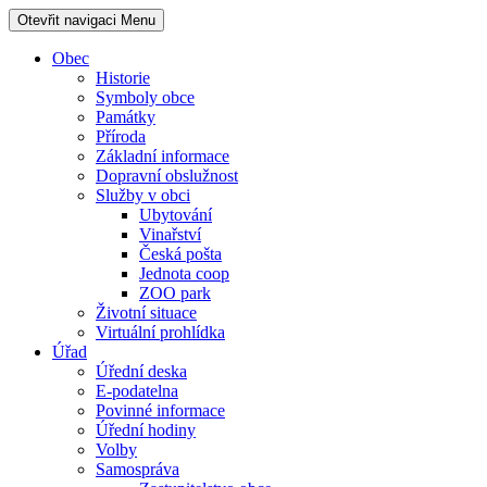
Otevřit navigaci
Menu
Obec
Historie
Symboly obce
Památky
Příroda
Základní informace
Dopravní obslužnost
Služby v obci
Ubytování
Vinařství
Česká pošta
Jednota coop
ZOO park
Životní situace
Virtuální prohlídka
Úřad
Úřední deska
E-podatelna
Povinné informace
Úřední hodiny
Volby
Samospráva