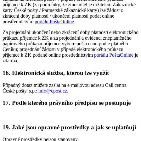
příjemce k ZK (za podmínky, že zmocnitel je držitelem Zákaznické
karty České pošty / Partnerské zákaznické karty) lze žádost o
zkrácení doby platnosti / ukončení platnosti podat online
prostřednictvím
portálu PoštaOnline
.
Za projednání ukončení nebo zkrácení doby platnosti elektronického
průkazu příjemce k ZK a za projednání a evidenci zneplatněného
papírového průkazu příjemce vybere pošta cenu podle platného
Ceníku; projednání žádosti v případě elektronického průkazu
příjemce k ZK podané online prostřednictvím
portálu PoštaOnline
je
zdarma.
16.
Elektronická služba, kterou lze využít
Případný dotaz můžete zaslat na e-mailovou adresu Call centra
České pošty, s.p.:
info@cpost.cz
.
17.
Podle kterého právního předpisu se postupuje
19.
Jaké jsou opravné prostředky a jak se uplatňují
Opravné prostředky nejsou stanoveny.