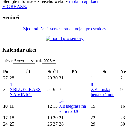
Sledujte informace z našeho webu v
mobilní aplikaci –
V OBRAZE.
Senioři
Zjednodušená verze stránek nejen pro seniory
Kalendář akcí
měsíc
rok
Po
Út
St
Čt
Pá
So
Ne
27
28
29
30
31
1
2
4
8
3
X
BLUEGRASS
5
6
7
X
Vinařská
9
NA VINICI
benátská noc
14
10
11
12
13
X
Bluegrass na
15
16
vinici 2026
17
18
19
20
21
22
23
24
25
26
27
28
29
30