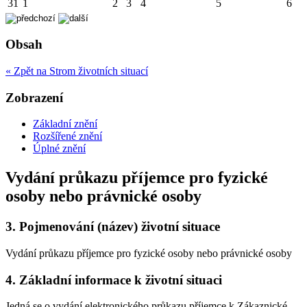
31
1
2
3
4
5
6
Obsah
« Zpět na Strom životních situací
Zobrazení
Základní znění
Rozšířené znění
Úplné znění
Vydání průkazu příjemce pro fyzické
osoby nebo právnické osoby
3.
Pojmenování (název) životní situace
Vydání průkazu příjemce pro fyzické osoby nebo právnické osoby
4.
Základní informace k životní situaci
Jedná se o vydání elektronického průkazu příjemce k Zákaznické