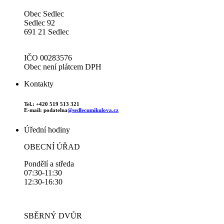
Obec Sedlec
Sedlec 92
691 21 Sedlec
IČO 00283576
Obec není plátcem DPH
Kontakty
Tel.: +420 519 513 321
E-mail: podatelna
@sedlecumikulova.cz
Úřední hodiny
OBECNÍ ÚŘAD
Pondělí a středa
07:30-11:30
12:30-16:30
SBĚRNÝ DVŮR