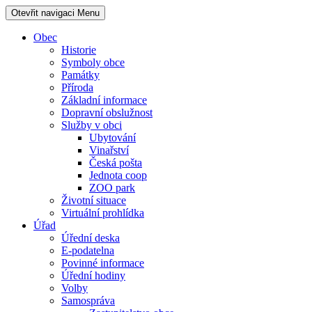
Otevřit navigaci
Menu
Obec
Historie
Symboly obce
Památky
Příroda
Základní informace
Dopravní obslužnost
Služby v obci
Ubytování
Vinařství
Česká pošta
Jednota coop
ZOO park
Životní situace
Virtuální prohlídka
Úřad
Úřední deska
E-podatelna
Povinné informace
Úřední hodiny
Volby
Samospráva