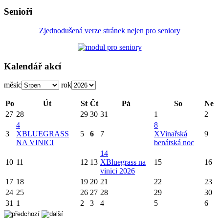
Senioři
Zjednodušená verze stránek nejen pro seniory
Kalendář akcí
měsíc
rok
Po
Út
St
Čt
Pá
So
Ne
27
28
29
30
31
1
2
4
8
3
X
BLUEGRASS
5
6
7
X
Vinařská
9
NA VINICI
benátská noc
14
10
11
12
13
X
Bluegrass na
15
16
vinici 2026
17
18
19
20
21
22
23
24
25
26
27
28
29
30
31
1
2
3
4
5
6