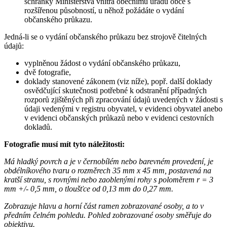
schránky Ministerstva vnitra obecnímu úřadu obce s
rozšířenou působností, u něhož požádáte o vydání
občanského průkazu.
Jedná-li se o vydání občanského průkazu bez strojově čitelných
údajů:
vyplněnou žádost o vydání občanského průkazu,
dvě fotografie,
doklady stanovené zákonem (viz níže), popř. další doklady
osvědčující skutečnosti potřebné k odstranění případných
rozporů zjištěných při zpracování údajů uvedených v žádosti s
údaji vedenými v registru obyvatel, v evidenci obyvatel anebo
v evidenci občanských průkazů nebo v evidenci cestovních
dokladů.
Fotografie musí mít tyto náležitosti:
Má hladký povrch a je v černobílém nebo barevném provedení, je
obdélníkového tvaru o rozměrech 35 mm x 45 mm, postavená na
kratší stranu, s rovnými nebo zaoblenými rohy s poloměrem r = 3
mm +/- 0,5 mm, o tloušťce od 0,13 mm do 0,27 mm.
Zobrazuje hlavu a horní část ramen zobrazované osoby, a to v
předním čelném pohledu. Pohled zobrazované osoby směřuje do
objektivu.