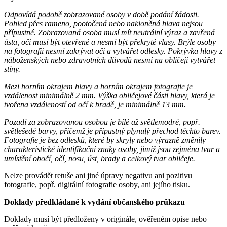
Odpovídá podobě zobrazované osoby v době podání žádosti.
Pohled přes rameno, pootočená nebo nakloněná hlava nejsou
přípustné. Zobrazovaná osoba musí mít neutrální výraz a zavřená
ústa, oči musí být otevřené a nesmí být překryté vlasy. Brýle osoby
na fotografii nesmí zakrývat oči a vytvářet odlesky. Pokrývka hlavy z
náboženských nebo zdravotních důvodů nesmí na obličeji vytvářet
stíny.
Mezi horním okrajem hlavy a horním okrajem fotografie je
vzdálenost minimálně 2 mm. Výška obličejové části hlavy, která je
tvořena vzdáleností od očí k bradě, je minimálně 13 mm.
Pozadí za zobrazovanou osobou je bílé až světlemodré, popř.
světlešedé barvy, přičemž je přípustný plynulý přechod těchto barev.
Fotografie je bez odlesků, které by skryly nebo výrazně změnily
charakteristické identifikační znaky osoby, jimiž jsou zejména tvar a
umístění obočí, očí, nosu, úst, brady a celkový tvar obličeje.
Nelze provádět retuše ani jiné úpravy negativu ani pozitivu
fotografie, popř. digitální fotografie osoby, ani jejího tisku.
Doklady předkládané k vydání občanského průkazu
Doklady musí být předloženy v originále, ověřeném opise nebo