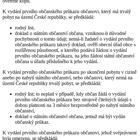
ověřené kopii.
K vydání prvního občanského průkazu občanovi, který má trvalý
pobyt na území České republiky, se předkládá:
rodný list,
doklad o státním občanství občana, vzniknou-li důvodné
pochybnosti o tomto údaji; nemá-li žadatel o vydání prvního
občanského průkazu takový doklad, ověří obecní úřad obce s
rozšířenou působností, u kterého podává žádost o vydání
prvního občanského průkazu, na jeho žádost státní občanství
občana u úřadu příslušného k jeho vydání.
K vydání prvního občanského průkazu po ukončení pobytu v cizině
anebo po nabytí státního občanství, nebo občanovi, který nemá na
území České republiky trvalý pobyt, se předkládá:
rodný list; to neplatí v případě, kdy občan žádá o vydání
prvního občanského průkazu bez strojově čitelných údajů s
dobou platnosti na 3 měsíce bezprostředně po nabytí státního
občanství,
doklad o státním občanství občana, jemuž má být vydán
občanský průkaz.
K vydání prvního občanského průkazu občanovi, jehož svéprávnost
byla omezena, se předkládá: