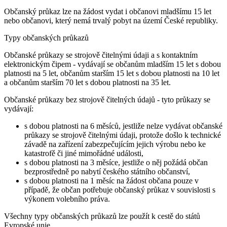
Občanský průkaz lze na žádost vydat i občanovi mladšímu 15 let
nebo občanovi, který nemá trvalý pobyt na území České republiky.
Typy občanských průkazů
Občanské průkazy se strojově čitelnými údaji a s kontaktním
elektronickým čipem - vydávají se občanům mladším 15 let s dobou
platnosti na 5 let, občanům starším 15 let s dobou platnosti na 10 let
a občanům starším 70 let s dobou platnosti na 35 let.
Občanské průkazy bez strojově čitelných údajů - tyto průkazy se
vydávají:
s dobou platnosti na 6 měsíců, jestliže nelze vydávat občanské
průkazy se strojově čitelnými údaji, protože došlo k technické
závadě na zařízení zabezpečujícím jejich výrobu nebo ke
katastrofě či jiné mimořádné události,
s dobou platnosti na 3 měsíce, jestliže o něj požádá občan
bezprostředně po nabytí českého státního občanství,
s dobou platnosti na 1 měsíc na žádost občana pouze v
případě, že občan potřebuje občanský průkaz v souvislosti s
výkonem volebního práva.
Všechny typy občanských průkazů lze použít k cestě do států
Evropské unie.