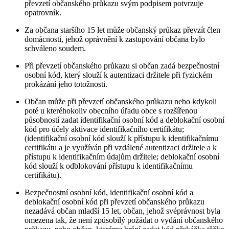
převzetí občanského průkazu svým podpisem potvrzuje
opatrovník.
Za občana staršího 15 let může občanský průkaz převzít člen
domácnosti, jehož oprávnění k zastupování občana bylo
schváleno soudem.
Při převzetí občanského průkazu si občan zadá bezpečnostní
osobní kód, který slouží k autentizaci držitele při fyzickém
prokázání jeho totožnosti.
Občan může při převzetí občanského průkazu nebo kdykoli
poté u kteréhokoliv obecního úřadu obce s rozšířenou
působností zadat identifikační osobní kód a deblokační osobní
kód pro účely aktivace identifikačního certifikátu;
(identifikační osobní kód slouží k přístupu k identifikačnímu
certifikátu a je využíván při vzdálené autentizaci držitele a k
přístupu k identifikačním údajům držitele; deblokační osobní
kód slouží k odblokování přístupu k identifikačnímu
certifikátu).
Bezpečnostní osobní kód, identifikační osobní kód a
deblokační osobní kód při převzetí občanského průkazu
nezadává občan mladší 15 let, občan, jehož svéprávnost byla
omezena tak, že není způsobilý požádat o vydání občanského