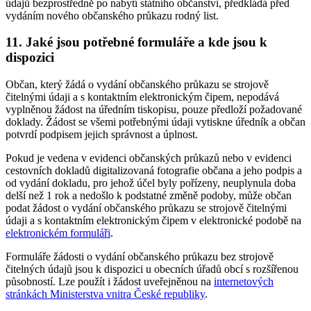
údajů bezprostředně po nabytí státního občanství, předkládá před
vydáním nového občanského průkazu rodný list.
11.
Jaké jsou potřebné formuláře a kde jsou k
dispozici
Občan, který žádá o vydání občanského průkazu se strojově
čitelnými údaji a s kontaktním elektronickým čipem, nepodává
vyplněnou žádost na úředním tiskopisu, pouze předloží požadované
doklady. Žádost se všemi potřebnými údaji vytiskne úředník a občan
potvrdí podpisem jejich správnost a úplnost.
Pokud je vedena v evidenci občanských průkazů nebo v evidenci
cestovních dokladů digitalizovaná fotografie občana a jeho podpis a
od vydání dokladu, pro jehož účel byly pořízeny, neuplynula doba
delší než 1 rok a nedošlo k podstatné změně podoby, může občan
podat žádost o vydání občanského průkazu se strojově čitelnými
údaji a s kontaktním elektronickým čipem v elektronické podobě na
elektronickém formuláři
.
Formuláře žádosti o vydání občanského průkazu bez strojově
čitelných údajů jsou k dispozici u obecních úřadů obcí s rozšířenou
působností. Lze použít i žádost uveřejněnou na
internetových
stránkách Ministerstva vnitra České republiky
.