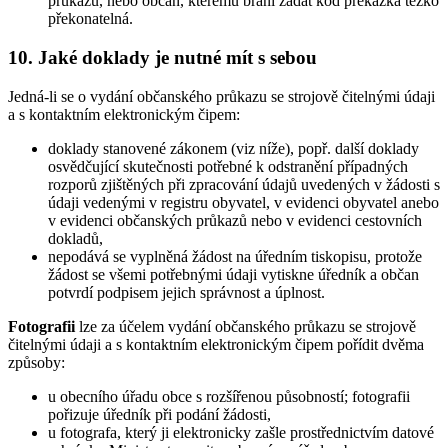
průkazu, nebo občan, kterému brání zadat kód překážka těžko
překonatelná.
10.
Jaké doklady je nutné mít s sebou
Jedná-li se o vydání občanského průkazu se strojově čitelnými údaji
a s kontaktním elektronickým čipem:
doklady stanovené zákonem (viz níže), popř. další doklady
osvědčující skutečnosti potřebné k odstranění případných
rozporů zjištěných při zpracování údajů uvedených v žádosti s
údaji vedenými v registru obyvatel, v evidenci obyvatel anebo
v evidenci občanských průkazů nebo v evidenci cestovních
dokladů,
nepodává se vyplněná žádost na úředním tiskopisu, protože
žádost se všemi potřebnými údaji vytiskne úředník a občan
potvrdí podpisem jejich správnost a úplnost.
Fotografii
lze za účelem vydání občanského průkazu se strojově
čitelnými údaji a s kontaktním elektronickým čipem pořídit dvěma
způsoby:
u obecního úřadu obce s rozšířenou působností; fotografii
pořizuje úředník při podání žádosti,
u fotografa, který ji elektronicky zašle prostřednictvím datové