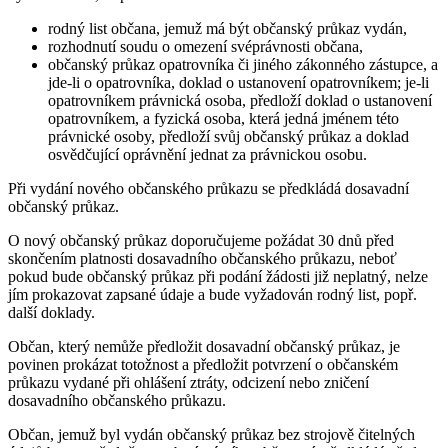
rodný list občana, jemuž má být občanský průkaz vydán,
rozhodnutí soudu o omezení svéprávnosti občana,
občanský průkaz opatrovníka či jiného zákonného zástupce, a
jde-li o opatrovníka, doklad o ustanovení opatrovníkem; je-li
opatrovníkem právnická osoba, předloží doklad o ustanovení
opatrovníkem, a fyzická osoba, která jedná jménem této
právnické osoby, předloží svůj občanský průkaz a doklad
osvědčující oprávnění jednat za právnickou osobu.
Při vydání nového občanského průkazu se předkládá dosavadní
občanský průkaz.
O nový občanský průkaz doporučujeme požádat 30 dnů před
skončením platnosti dosavadního občanského průkazu, neboť
pokud bude občanský průkaz při podání žádosti již neplatný, nelze
jím prokazovat zapsané údaje a bude vyžadován rodný list, popř.
další doklady.
Občan, který nemůže předložit dosavadní občanský průkaz, je
povinen prokázat totožnost a předložit potvrzení o občanském
průkazu vydané při ohlášení ztráty, odcizení nebo zničení
dosavadního občanského průkazu.
Občan, jemuž byl vydán občanský průkaz bez strojově čitelných