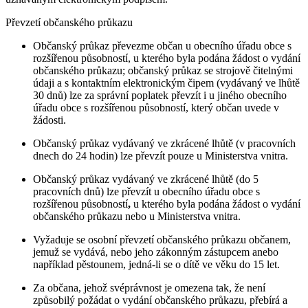
Převzetí občanského průkazu
Občanský průkaz převezme občan u obecního úřadu obce s
rozšířenou působností, u kterého byla podána žádost o vydání
občanského průkazu; občanský průkaz se strojově čitelnými
údaji a s kontaktním elektronickým čipem (vydávaný ve lhůtě
30 dnů) lze za správní poplatek převzít i u jiného obecního
úřadu obce s rozšířenou působností, který občan uvede v
žádosti.
Občanský průkaz vydávaný ve zkrácené lhůtě (v pracovních
dnech do 24 hodin) lze převzít pouze u Ministerstva vnitra.
Občanský průkaz vydávaný ve zkrácené lhůtě (do 5
pracovních dnů) lze převzít u obecního úřadu obce s
rozšířenou působností
,
u kterého byla podána žádost o vydání
občanského průkazu nebo u Ministerstva vnitra.
Vyžaduje se osobní převzetí občanského průkazu občanem,
jemuž se vydává, nebo jeho zákonným zástupcem anebo
například pěstounem, jedná-li se o dítě ve věku do 15 let.
Za občana, jehož svéprávnost je omezena tak, že není
způsobilý požádat o vydání občanského průkazu, přebírá a