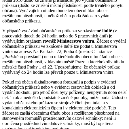
ledna 2016 došlo ke změně příslušnosti pro vydání občanského
průkazu (došlo ke zrušení místní příslušnosti podle trvalého pobytu
občana). Vydávajícím úřadem bude ten obecní úřad obce s
rozšířenou působností, u něhož občan podá žádost o vydání
občanského průkazu.
V případě vydávání občanského průkazu
ve zkrácené lhůtě
(v
pracovních dnech do 24 hodin nebo do 5 pracovních dnů) je
vydávajícím orgánem
rovněž Ministerstvo vnitra
. Žádost o vydání
občanského průkazu ve zkrácené lhůtě lze podat u Ministerstva
vnitra na adrese: Na Pankráci 72, Praha 4 (metro C – stanice
„Pražského povstání“) nebo u kteréhokoliv obecního úřadu obce s
rozšířenou působností, v hlavním městě Praze u kteréhokoliv úřadu
městské části Prahy 1 až 22. Upozorňujeme, že občanský průkaz
vydávaný do 24 hodin lze převzít pouze u Ministerstva vnitra.
Pokud má občan digitalizovanou fotografii a podpis v evidenci
občanských průkazů nebo v evidenci cestovních dokladů a od
vydání dokladu, pro jehož účel byly pořízeny, neuplynula doba delší
než 1 rok a nedošlo k podstatné změně podoby, může podat žádost o
vydání občanského průkazu se strojově čitelnými údaji a s
kontaktním elektronickým čipem i v elektronické podobě. Tato
žádost se zasílá obecnímu úřadu obce s rozšířenou působností na
stanoveném formuláři prostřednictvím datové schránky; není-li
doručena prostřednictvím datové schránky, musí být opatřena
uznávaným elektronickým podpisem.