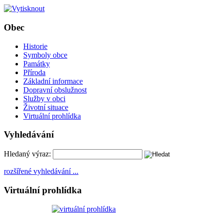
Obec
Historie
Symboly obce
Památky
Příroda
Základní informace
Dopravní obslužnost
Služby v obci
Životní situace
Virtuální prohlídka
Vyhledávání
Hledaný výraz:
rozšířené vyhledávání ...
Virtuální prohlídka