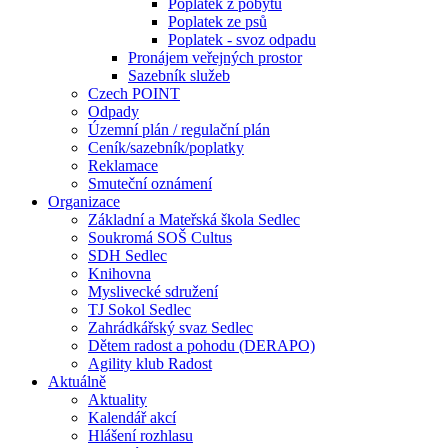
Poplatek z pobytu
Poplatek ze psů
Poplatek - svoz odpadu
Pronájem veřejných prostor
Sazebník služeb
Czech POINT
Odpady
Územní plán / regulační plán
Ceník/sazebník/poplatky
Reklamace
Smuteční oznámení
Organizace
Základní a Mateřská škola Sedlec
Soukromá SOŠ Cultus
SDH Sedlec
Knihovna
Myslivecké sdružení
TJ Sokol Sedlec
Zahrádkářský svaz Sedlec
Dětem radost a pohodu (DERAPO)
Agility klub Radost
Aktuálně
Aktuality
Kalendář akcí
Hlášení rozhlasu