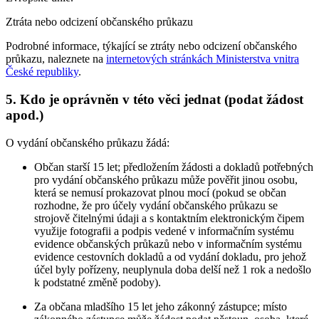
Ztráta nebo odcizení občanského průkazu
Podrobné informace, týkající se ztráty nebo odcizení občanského
průkazu, naleznete na
internetových stránkách Ministerstva vnitra
České republiky
.
5.
Kdo je oprávněn v této věci jednat (podat žádost
apod.)
O vydání občanského průkazu žádá:
Občan starší 15 let; předložením žádosti a dokladů potřebných
pro vydání občanského průkazu může pověřit jinou osobu,
která se nemusí prokazovat plnou mocí (pokud se občan
rozhodne, že pro účely vydání občanského průkazu se
strojově čitelnými údaji a s kontaktním elektronickým čipem
využije fotografii a podpis vedené v informačním systému
evidence občanských průkazů nebo v informačním systému
evidence cestovních dokladů a od vydání dokladu, pro jehož
účel byly pořízeny, neuplynula doba delší než 1 rok a nedošlo
k podstatné změně podoby).
Za občana mladšího 15 let jeho zákonný zástupce; místo