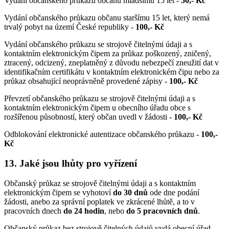
Vydání občanského průkazu občanu mladšímu 15 let -
50,- Kč
Vydání občanského průkazu občanu staršímu 15 let, který nemá
trvalý pobyt na území České republiky -
100,- Kč
Vydání občanského průkazu se strojově čitelnými údaji a s
kontaktním elektronickým čipem za průkaz poškozený, zničený,
ztracený, odcizený, zneplatněný z důvodu nebezpečí zneužití dat v
identifikačním certifikátu v kontaktním elektronickém čipu nebo za
průkaz obsahující neoprávněně provedené zápisy -
100,- Kč
Převzetí občanského průkazu se strojově čitelnými údaji a s
kontaktním elektronickým čipem u obecního úřadu obce s
rozšířenou působností, který občan uvedl v žádosti -
100,- Kč
Odblokování elektronické autentizace občanského průkazu -
100,-
Kč
13.
Jaké jsou lhůty pro vyřízení
Občanský průkaz se strojově čitelnými údaji a s kontaktním
elektronickým čipem se vyhotoví
do 30 dnů
ode dne podání
žádosti, anebo za správní poplatek ve zkrácené lhůtě, a to v
pracovních dnech
do 24 hodin
, nebo
do 5 pracovních dnů
.
Občanský průkaz bez strojově čitelných údajů vydá obecní úřad