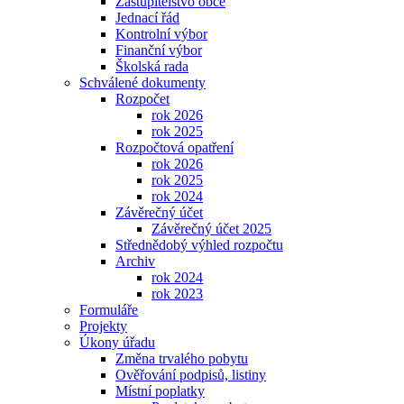
Zastupitelstvo obce
Jednací řád
Kontrolní výbor
Finanční výbor
Školská rada
Schválené dokumenty
Rozpočet
rok 2026
rok 2025
Rozpočtová opatření
rok 2026
rok 2025
rok 2024
Závěrečný účet
Závěrečný účet 2025
Střednědobý výhled rozpočtu
Archiv
rok 2024
rok 2023
Formuláře
Projekty
Úkony úřadu
Změna trvalého pobytu
Ověřování podpisů, listiny
Místní poplatky