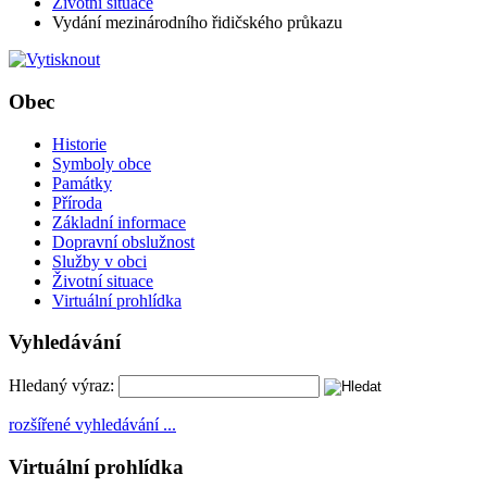
Životní situace
Vydání mezinárodního řidičského průkazu
Obec
Historie
Symboly obce
Památky
Příroda
Základní informace
Dopravní obslužnost
Služby v obci
Životní situace
Virtuální prohlídka
Vyhledávání
Hledaný výraz:
rozšířené vyhledávání ...
Virtuální prohlídka