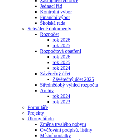
Zastupitelstvo obce
Jednací řád
Kontrolní výbor
Finanční výbor
Školská rada
Schválené dokumenty
Rozpočet
rok 2026
rok 2025
Rozpočtová opatření
rok 2026
rok 2025
rok 2024
Závěrečný účet
Závěrečný účet 2025
Střednědobý výhled rozpočtu
Archiv
rok 2024
rok 2023
Formuláře
Projekty
Úkony úřadu
Změna trvalého pobytu
Ověřování podpisů, listiny
Místní poplatky