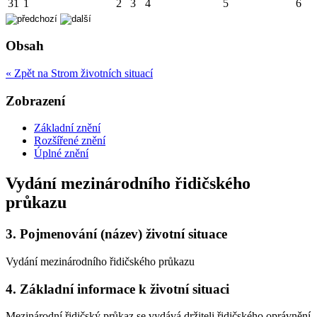
31
1
2
3
4
5
6
Obsah
« Zpět na Strom životních situací
Zobrazení
Základní znění
Rozšířené znění
Úplné znění
Vydání mezinárodního řidičského
průkazu
3.
Pojmenování (název) životní situace
Vydání mezinárodního řidičského průkazu
4.
Základní informace k životní situaci
Mezinárodní řidičský průkaz se vydává držiteli řidičského oprávnění