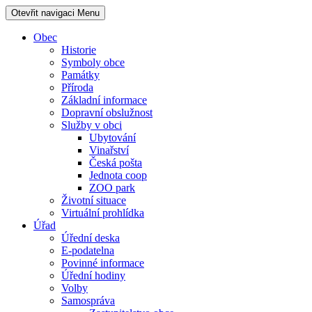
Otevřit navigaci
Menu
Obec
Historie
Symboly obce
Památky
Příroda
Základní informace
Dopravní obslužnost
Služby v obci
Ubytování
Vinařství
Česká pošta
Jednota coop
ZOO park
Životní situace
Virtuální prohlídka
Úřad
Úřední deska
E-podatelna
Povinné informace
Úřední hodiny
Volby
Samospráva