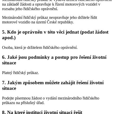
na základě žádosti a opravňuje k řízení motorových vozidel v
rozsahu jeho řidičského oprávnění.
Mezinárodní řidičský průkaz neopravňuje jeho držitele řídit
motorové vozidlo na území České republiky.
5.
Kdo je oprávněn v této věci jednat (podat žádost
apod.)
Osoba, která je držitelem řidičského oprávnění.
6.
Jaké jsou podmínky a postup pro řešení životní
situace
Platný řidičský průkaz.
7.
Jakým způsobem můžete zahájit řešení životní
situace
Podejte písemnou žádost o vydání mezinárodního řidičského
průkazu na příslušný úřad.
8.
Na které instituci životní situaci řešit