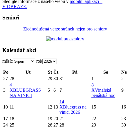
Sledujte informace z našeho webu v
mobilní aplikaci –
V OBRAZE.
Senioři
Zjednodušená verze stránek nejen pro seniory
Kalendář akcí
měsíc
rok
Po
Út
St
Čt
Pá
So
Ne
27
28
29
30
31
1
2
4
8
3
X
BLUEGRASS
5
6
7
X
Vinařská
9
NA VINICI
benátská noc
14
10
11
12
13
X
Bluegrass na
15
16
vinici 2026
17
18
19
20
21
22
23
24
25
26
27
28
29
30