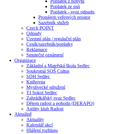
Poplatek z pobytu
Poplatek ze psů
Poplatek - svoz odpadu
Pronájem veřejných prostor
Sazebník služeb
Czech POINT
Odpady
Územní plán / regulační plán
Ceník/sazebník/poplatky
Reklamace
Smuteční oznámení
Organizace
Základní a Mateřská škola Sedlec
Soukromá SOŠ Cultus
SDH Sedlec
Knihovna
Myslivecké sdružení
TJ Sokol Sedlec
Zahrádkářský svaz Sedlec
Dětem radost a pohodu (DERAPO)
Agility klub Radost
Aktuálně
Aktuality
Kalendář akcí
Hlášení rozhlasu