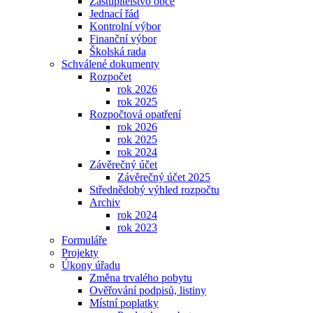
Zastupitelstvo obce
Jednací řád
Kontrolní výbor
Finanční výbor
Školská rada
Schválené dokumenty
Rozpočet
rok 2026
rok 2025
Rozpočtová opatření
rok 2026
rok 2025
rok 2024
Závěrečný účet
Závěrečný účet 2025
Střednědobý výhled rozpočtu
Archiv
rok 2024
rok 2023
Formuláře
Projekty
Úkony úřadu
Změna trvalého pobytu
Ověřování podpisů, listiny
Místní poplatky