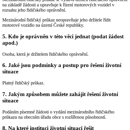
na základě žádosti a opravňuje k řízení motorových vozidel v
rozsahu jeho řidičského oprávnění.
Mezinárodní řidičský průkaz neopravňuje jeho držitele řídit
motorové vozidlo na území České republiky.
5.
Kdo je oprávněn v této věci jednat (podat žádost
apod.)
Osoba, která je držitelem řidičského oprávnění.
6.
Jaké jsou podmínky a postup pro řešení životní
situace
Platný řidičský průkaz.
7.
Jakým způsobem můžete zahájit řešení životní
situace
Podáním písemné žádosti o vydání mezinárodního řidičského
průkazu na obecním úřadu obce s rozšířenou působností.
8.
Na které instituci životní situaci řešit