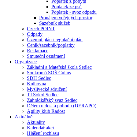
Poplatek z pobytu
Poplatek ze psů
Poplatek - svoz odpadu
Pronájem veřejných prostor
Sazebník služeb
Czech POINT
Odpady
Územní plán / regulační plán
Ceník/sazebník/poplatky
Reklamace
Smuteční oznámení
Organizace
Základní a Mateřská škola Sedlec
Soukromá SOŠ Cultus
SDH Sedlec
Knihovna
Myslivecké sdružení
TJ Sokol Sedlec
Zahrádkářský svaz Sedlec
Dětem radost a pohodu (DERAPO)
Agility klub Radost
Aktuálně
Aktuality
Kalendář akcí
Hlášení rozhlasu