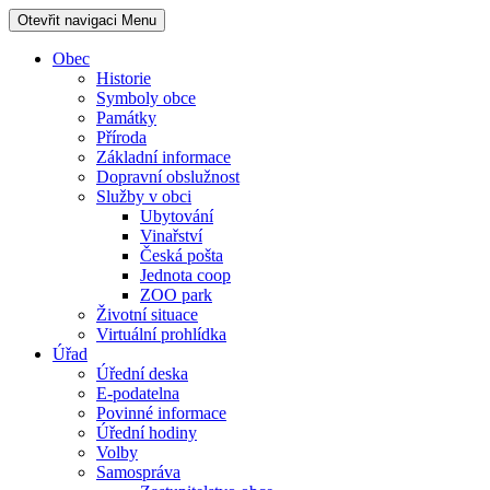
Otevřit navigaci
Menu
Obec
Historie
Symboly obce
Památky
Příroda
Základní informace
Dopravní obslužnost
Služby v obci
Ubytování
Vinařství
Česká pošta
Jednota coop
ZOO park
Životní situace
Virtuální prohlídka
Úřad
Úřední deska
E-podatelna
Povinné informace
Úřední hodiny
Volby
Samospráva