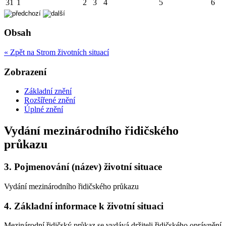
31
1
2
3
4
5
6
Obsah
« Zpět na Strom životních situací
Zobrazení
Základní znění
Rozšířené znění
Úplné znění
Vydání mezinárodního řidičského
průkazu
3.
Pojmenování (název) životní situace
Vydání mezinárodního řidičského průkazu
4.
Základní informace k životní situaci
Mezinárodní řidičský průkaz se vydává držiteli řidičského oprávnění