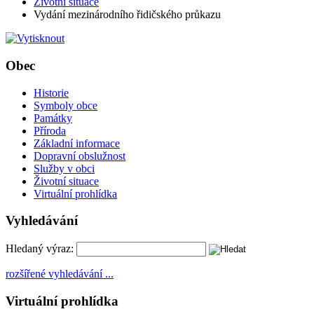
Životní situace
Vydání mezinárodního řidičského průkazu
Obec
Historie
Symboly obce
Památky
Příroda
Základní informace
Dopravní obslužnost
Služby v obci
Životní situace
Virtuální prohlídka
Vyhledávání
Hledaný výraz:
rozšířené vyhledávání ...
Virtuální prohlídka