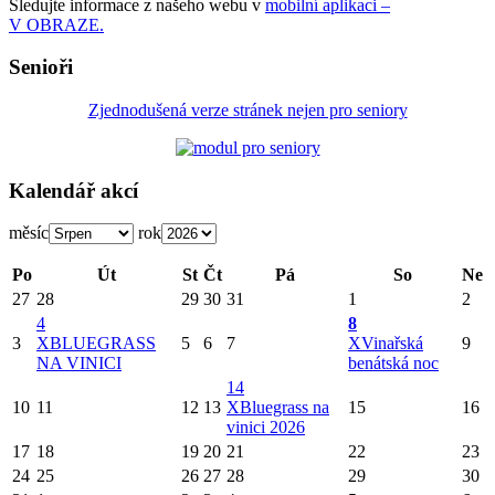
Sledujte informace z našeho webu v
mobilní aplikaci –
V OBRAZE.
Senioři
Zjednodušená verze stránek nejen pro seniory
Kalendář akcí
měsíc
rok
Po
Út
St
Čt
Pá
So
Ne
27
28
29
30
31
1
2
4
8
3
X
BLUEGRASS
5
6
7
X
Vinařská
9
NA VINICI
benátská noc
14
10
11
12
13
X
Bluegrass na
15
16
vinici 2026
17
18
19
20
21
22
23
24
25
26
27
28
29
30