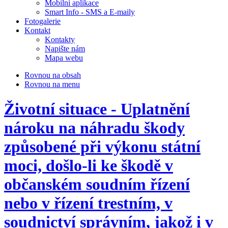
Mobilní aplikace
Smart Info - SMS a E-maily
Fotogalerie
Kontakt
Kontakty
Napište nám
Mapa webu
Rovnou na obsah
Rovnou na menu
Životní situace - Uplatnění
nároku na náhradu škody
způsobené při výkonu státní
moci, došlo-li ke škodě v
občanském soudním řízení
nebo v řízení trestním, v
soudnictví správním, jakož i v