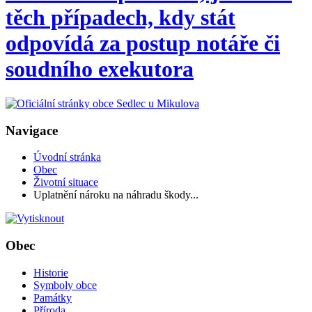
těch případech, kdy stát
odpovídá za postup notáře či
soudního exekutora
Navigace
Úvodní stránka
Obec
Životní situace
Uplatnění nároku na náhradu škody...
Obec
Historie
Symboly obce
Památky
Příroda