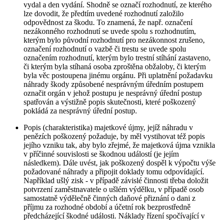
vydal a den vydání. Shodně se označí rozhodnutí, ze kterého
lze dovodit, že předtím uvedené rozhodnutí založilo
odpovědnost za škodu. To znamená, že např. označení
nezákonného rozhodnutí se uvede spolu s rozhodnutím,
kterým bylo původní rozhodnutí pro nezákonnost zrušeno,
označení rozhodnutí o vazbě či trestu se uvede spolu
označením rozhodnutí, kterým bylo trestní stíhání zastaveno,
či kterým byla stíhaná osoba zproštěna obžaloby, či kterým
byla věc postoupena jinému orgánu. Při uplatnění požadavku
náhrady škody způsobené nesprávným úředním postupem
označit orgán v jehož postupu je nesprávný úřední postup
spatřován a výstižně popis skutečnosti, které poškozený
pokládá za nesprávný úřední postup.
Popis (charakteristika) majetkové újmy, jejíž náhradu v
penězích poškozený požaduje, by měl vystihovat též popis
jejího vzniku tak, aby bylo zřejmé, že majetková újma vznikla
v příčinné souvislosti se škodnou událostí (je jejím
následkem). Dále uvést, jak poškozený dospěl k výpočtu výše
požadované náhrady a připojit doklady tomu odpovídající.
Například ušlý zisk - v případě závislé činnosti třeba doložit
potvrzení zaměstnavatele o ušlém výdělku, v případě osob
samostatně výdělečně činných daňové přiznání o dani z
příjmu za rozhodné období a účetní rok bezprostředně
předcházející škodné události. Náklady řízení spočívající v