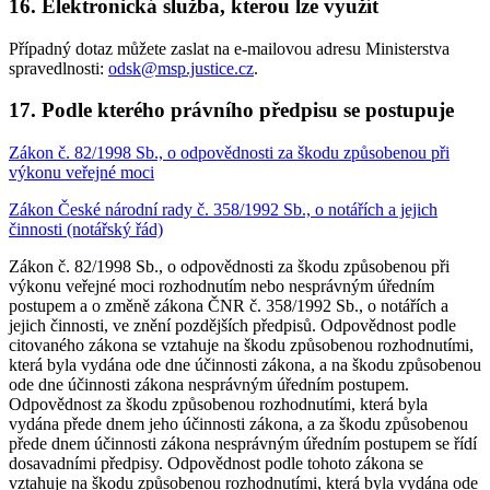
16.
Elektronická služba, kterou lze využít
Případný dotaz můžete zaslat na e-mailovou adresu Ministerstva
spravedlnosti:
odsk@msp.justice.cz
.
17.
Podle kterého právního předpisu se postupuje
Zákon č. 82/1998 Sb., o odpovědnosti za škodu způsobenou při
výkonu veřejné moci
Zákon České národní rady č. 358/1992 Sb., o notářích a jejich
činnosti (notářský řád)
Zákon č. 82/1998 Sb., o odpovědnosti za škodu způsobenou při
výkonu veřejné moci rozhodnutím nebo nesprávným úředním
postupem a o změně zákona ČNR č. 358/1992 Sb., o notářích a
jejich činnosti, ve znění pozdějších předpisů. Odpovědnost podle
citovaného zákona se vztahuje na škodu způsobenou rozhodnutími,
která byla vydána ode dne účinnosti zákona, a na škodu způsobenou
ode dne účinnosti zákona nesprávným úředním postupem.
Odpovědnost za škodu způsobenou rozhodnutími, která byla
vydána přede dnem jeho účinnosti zákona, a za škodu způsobenou
přede dnem účinnosti zákona nesprávným úředním postupem se řídí
dosavadními předpisy. Odpovědnost podle tohoto zákona se
vztahuje na škodu způsobenou rozhodnutími, která byla vydána ode