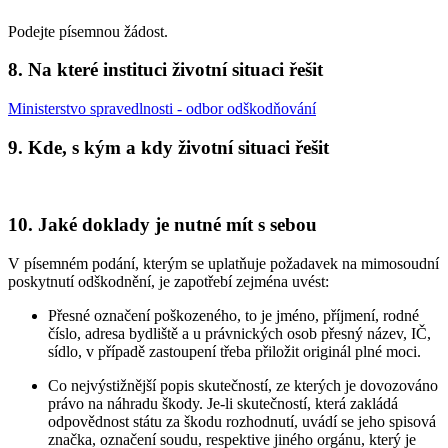
Podejte písemnou žádost.
8.
Na které instituci životní situaci řešit
Ministerstvo spravedlnosti - odbor odškodňování
9.
Kde, s kým a kdy životní situaci řešit
10.
Jaké doklady je nutné mít s sebou
V písemném podání, kterým se uplatňuje požadavek na mimosoudní
poskytnutí odškodnění, je zapotřebí zejména uvést:
Přesné označení poškozeného, to je jméno, příjmení, rodné
číslo, adresa bydliště a u právnických osob přesný název, IČ,
sídlo, v případě zastoupení třeba přiložit originál plné moci.
Co nejvýstižnější popis skutečností, ze kterých je dovozováno
právo na náhradu škody. Je-li skutečností, která zakládá
odpovědnost státu za škodu rozhodnutí, uvádí se jeho spisová
značka, označení soudu, respektive jiného orgánu, který je