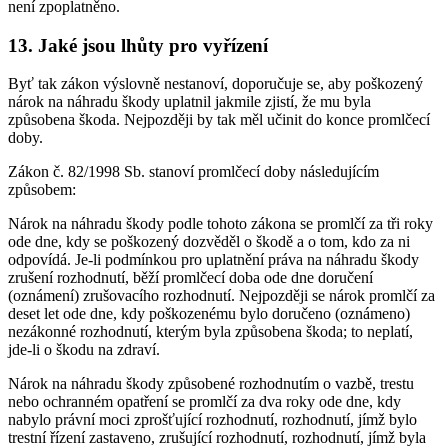
není zpoplatněno.
13.
Jaké jsou lhůty pro vyřízení
Byť tak zákon výslovně nestanoví, doporučuje se, aby poškozený
nárok na náhradu škody uplatnil jakmile zjistí, že mu byla
způsobena škoda. Nejpozději by tak měl učinit do konce promlčecí
doby.
Zákon č. 82/1998 Sb. stanoví promlčecí doby následujícím
způsobem:
Nárok na náhradu škody podle tohoto zákona se promlčí za tři roky
ode dne, kdy se poškozený dozvěděl o škodě a o tom, kdo za ni
odpovídá. Je-li podmínkou pro uplatnění práva na náhradu škody
zrušení rozhodnutí, běží promlčecí doba ode dne doručení
(oznámení) zrušovacího rozhodnutí. Nejpozději se nárok promlčí za
deset let ode dne, kdy poškozenému bylo doručeno (oznámeno)
nezákonné rozhodnutí, kterým byla způsobena škoda; to neplatí,
jde-li o škodu na zdraví.
Nárok na náhradu škody způsobené rozhodnutím o vazbě, trestu
nebo ochranném opatření se promlčí za dva roky ode dne, kdy
nabylo právní moci zprošťující rozhodnutí, rozhodnutí, jímž bylo
trestní řízení zastaveno, zrušující rozhodnutí, rozhodnutí, jímž byla