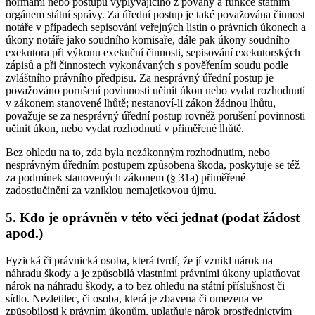
normami nebo postupu vyplývajícího z povahy a funkce státním
orgánem státní správy. Za úřední postup je také považována činnost
notáře v případech sepisování veřejných listin o právních úkonech a
úkony notáře jako soudního komisaře, dále pak úkony soudního
exekutora při výkonu exekuční činnosti, sepisování exekutorských
zápisů a při činnostech vykonávaných s pověřením soudu podle
zvláštního právního předpisu. Za nesprávný úřední postup je
považováno porušení povinnosti učinit úkon nebo vydat rozhodnutí
v zákonem stanovené lhůtě; nestanoví-li zákon žádnou lhůtu,
považuje se za nesprávný úřední postup rovněž porušení povinnosti
učinit úkon, nebo vydat rozhodnutí v přiměřené lhůtě.
Bez ohledu na to, zda byla nezákonným rozhodnutím, nebo
nesprávným úředním postupem způsobena škoda, poskytuje se též
za podmínek stanovených zákonem (§ 31a) přiměřené
zadostiučinění za vzniklou nemajetkovou újmu.
5.
Kdo je oprávněn v této věci jednat (podat žádost
apod.)
Fyzická či právnická osoba, která tvrdí, že jí vznikl nárok na
náhradu škody a je způsobilá vlastními právními úkony uplatňovat
nárok na náhradu škody, a to bez ohledu na státní příslušnost či
sídlo. Nezletilec, či osoba, která je zbavena či omezena ve
způsobilosti k právním úkonům, uplatňuje nárok prostřednictvím