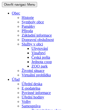
Otevřit navigaci
Menu
Obec
Historie
Symboly obce
Památky
Příroda
Základní informace
Dopravní obslužnost
Služby v obci
Ubytování
Vinařství
Česká pošta
Jednota coop
ZOO park
Životní situace
Virtuální prohlídka
Úřad
Úřední deska
E-podatelna
Povinné informace
Úřední hodiny
Volby
Samospráva