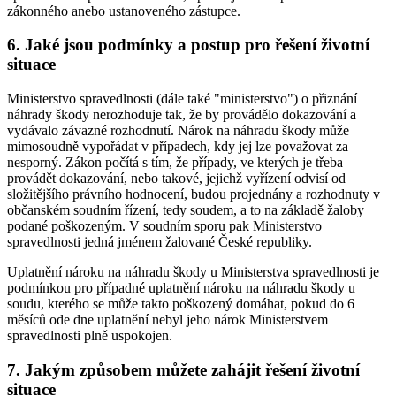
zákonného anebo ustanoveného zástupce.
6.
Jaké jsou podmínky a postup pro řešení životní
situace
Ministerstvo spravedlnosti (dále také "ministerstvo") o přiznání
náhrady škody nerozhoduje tak, že by provádělo dokazování a
vydávalo závazné rozhodnutí. Nárok na náhradu škody může
mimosoudně vypořádat v případech, kdy jej lze považovat za
nesporný. Zákon počítá s tím, že případy, ve kterých je třeba
provádět dokazování, nebo takové, jejichž vyřízení odvisí od
složitějšího právního hodnocení, budou projednány a rozhodnuty v
občanském soudním řízení, tedy soudem, a to na základě žaloby
podané poškozeným. V soudním sporu pak Ministerstvo
spravedlnosti jedná jménem žalované České republiky.
Uplatnění nároku na náhradu škody u Ministerstva spravedlnosti je
podmínkou pro případné uplatnění nároku na náhradu škody u
soudu, kterého se může takto poškozený domáhat, pokud do 6
měsíců ode dne uplatnění nebyl jeho nárok Ministerstvem
spravedlnosti plně uspokojen.
7.
Jakým způsobem můžete zahájit řešení životní
situace