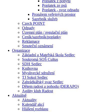
Poplatek z pobytu
Poplatek ze psů
Poplatek - svoz odpadu
Pronájem veřejných prostor
Sazebník služeb
Czech POINT
Odpady
Územní plán / regulační plán
Ceník/sazebník/poplatky
Reklamace
Smuteční oznámení
Organizace
Základní a Mateřská škola Sedlec
Soukromá SOŠ Cultus
SDH Sedlec
Knihovna
Myslivecké sdružení
TJ Sokol Sedlec
Zahrádkářský svaz Sedlec
Dětem radost a pohodu (DERAPO)
Agility klub Radost
Aktuálně
Aktuality
Kalendář akcí
Hlášení rozhlasu