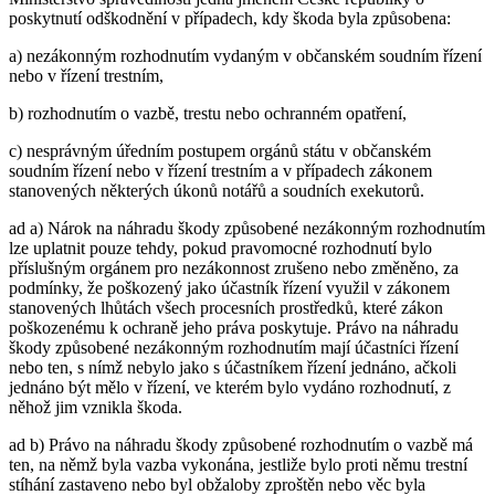
poskytnutí odškodnění v případech, kdy škoda byla způsobena:
a) nezákonným rozhodnutím vydaným v občanském soudním řízení
nebo v řízení trestním,
b) rozhodnutím o vazbě, trestu nebo ochranném opatření,
c) nesprávným úředním postupem orgánů státu v občanském
soudním řízení nebo v řízení trestním a v případech zákonem
stanovených některých úkonů notářů a soudních exekutorů.
ad a) Nárok na náhradu škody způsobené nezákonným rozhodnutím
lze uplatnit pouze tehdy, pokud pravomocné rozhodnutí bylo
příslušným orgánem pro nezákonnost zrušeno nebo změněno, za
podmínky, že poškozený jako účastník řízení využil v zákonem
stanovených lhůtách všech procesních prostředků, které zákon
poškozenému k ochraně jeho práva poskytuje. Právo na náhradu
škody způsobené nezákonným rozhodnutím mají účastníci řízení
nebo ten, s nímž nebylo jako s účastníkem řízení jednáno, ačkoli
jednáno být mělo v řízení, ve kterém bylo vydáno rozhodnutí, z
něhož jim vznikla škoda.
ad b) Právo na náhradu škody způsobené rozhodnutím o vazbě má
ten, na němž byla vazba vykonána, jestliže bylo proti němu trestní
stíhání zastaveno nebo byl obžaloby zproštěn nebo věc byla