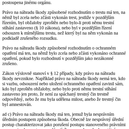
postoupena jinému orgánu.
Právo na náhradu škody způsobené rozhodnutím o trestu má ten, na
němž byl zcela nebo zčásti vykonán trest, jestliže v pozdějším
řízením, byl obžaloby zproštěn nebo bylo-li proti němu trestní
stíhání zastaveno (§ 10 zákona), nebo byl v pozdějším řízení
odsouzen k mírnějšímu trestu, než který byl na něm vykonán na
podkladě zrušeného rozsudku.
Právo na náhradu škody způsobené rozhodnutím o ochranném
opatření má ten, na němž bylo zcela nebo zčásti vykonáno ochranné
opatření, pokud bylo rozhodnutí v pozdějším jako nezákonné
zrušeno.
Zákon výslovně stanoví v § 12 případy, kdy právo na náhradu
škody nevznikne. Například právo na náhradu škody nemá ten, kdo
si vazbu, odsouzení nebo uložení ochranného opatření zavinil sám,
kdo byl zproštěn obžaloby, nebo bylo proti němu trestní stíhání
zastaveno jen proto, že není za spáchaný trestný čin trestně
odpovědný, nebo že mu byla udělena milost, anebo že trestný čin
byl amnestován.
ad c) Právo na náhradu škody má ten, jemuž byla nesprávním
úředním postupem způsobena škoda. Obecně lze nesprávný úřední
postup charakterizovat jako porušení postupu stanoveného právními