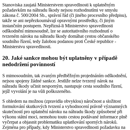
Stanoviska zaujatá Ministerstvem spravedlnosti k uplatněným
požadavkům na náhradu škody nejsou rozhodnutími ve smyslu
zákona č. 500/2004 Sb., správní řád (či jiného procesního předpisu),
takže se ani nepřezkoumávají opravnými prostředky, či jiným
instančním postupem. Nepřizná-li Ministerstvo spravedlnosti
odškodnění mimosoudně, lze se autoritativního rozhodnutí o
tvrzeném nároku na náhradu škody domáhat cestou občanského
soudního řízení, tedy žalobou podanou proti České republice -
Ministerstvu spravedlnosti.
20.
Jaké sankce mohou být uplatněny v případě
nedodržení povinností
S mimosoudním, tak zvaným předběžným projednáním odškodnění,
nejsou spojeny žádné sankce. Jestliže nelze tvrzený nárok na
náhradu škody učinit nesporným, nastupuje cesta soudního řízení,
jejíž vyvolání je na vůli poškozeného.
S ohledem na možnou (zpravidla obvyklou) náročnost a složitost
formulování skutkových tvrzení a vyhodnocení právně významných
skutečností pro uplatnění nároku na náhradu škody způsobené při
výkonu státní moci, nemohou touto cestou podávané informace plně
vyčerpat a objasnit problematiku uplatňování sporných nároků.
Zejména pro případy, kdy Ministerstvo spravedlnosti požadavku na