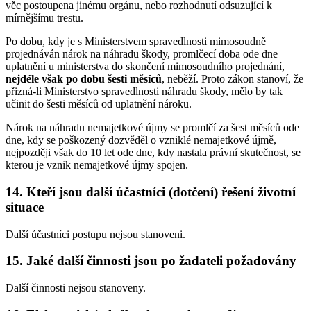
věc postoupena jinému orgánu, nebo rozhodnutí odsuzující k
mírnějšímu trestu.
Po dobu, kdy je s Ministerstvem spravedlnosti mimosoudně
projednáván nárok na náhradu škody, promlčecí doba ode dne
uplatnění u ministerstva do skončení mimosoudního projednání,
nejdéle však po dobu šesti měsíců
, neběží. Proto zákon stanoví, že
přizná-li Ministerstvo spravedlnosti náhradu škody, mělo by tak
učinit do šesti měsíců od uplatnění nároku.
Nárok na náhradu nemajetkové újmy se promlčí za šest měsíců ode
dne, kdy se poškozený dozvěděl o vzniklé nemajetkové újmě,
nejpozději však do 10 let ode dne, kdy nastala právní skutečnost, se
kterou je vznik nemajetkové újmy spojen.
14.
Kteří jsou další účastníci (dotčení) řešení životní
situace
Další účastníci postupu nejsou stanoveni.
15.
Jaké další činnosti jsou po žadateli požadovány
Další činnosti nejsou stanoveny.