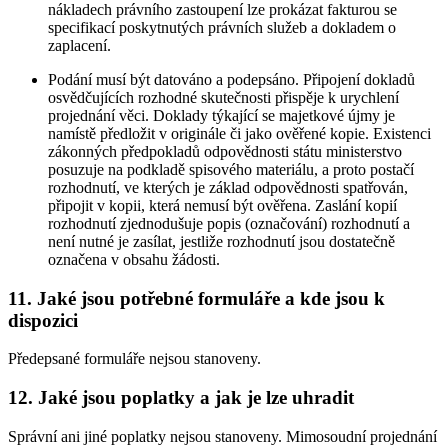
nákladech právního zastoupení lze prokázat fakturou se
specifikací poskytnutých právních služeb a dokladem o
zaplacení.
Podání musí být datováno a podepsáno. Připojení dokladů
osvědčujících rozhodné skutečnosti přispěje k urychlení
projednání věci. Doklady týkající se majetkové újmy je
namístě předložit v originále či jako ověřené kopie. Existenci
zákonných předpokladů odpovědnosti státu ministerstvo
posuzuje na podkladě spisového materiálu, a proto postačí
rozhodnutí, ve kterých je základ odpovědnosti spatřován,
připojit v kopii, která nemusí být ověřena. Zaslání kopií
rozhodnutí zjednodušuje popis (označování) rozhodnutí a
není nutné je zasílat, jestliže rozhodnutí jsou dostatečně
označena v obsahu žádosti.
11.
Jaké jsou potřebné formuláře a kde jsou k
dispozici
Předepsané formuláře nejsou stanoveny.
12.
Jaké jsou poplatky a jak je lze uhradit
Správní ani jiné poplatky nejsou stanoveny. Mimosoudní projednání