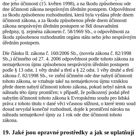
dne jeho účinnosti (15. květen 1998), a na škodu způsobenou ode
dne účinnosti zákona nesprávným úředním postupem. Odpovědnost
za škodu způsobenou rozhodnutími, která byla vydána přede dnem
účinnosti zákona, a za škodu způsobenou přede dnem účinnosti
zákona nesprávným úředním postupem se řídí dosavadními
předpisy, tj. zejména zákonem č. 58/1969 Sb., o odpovědnosti za
škodu způsobenou rozhodnutím orgánu státu nebo jeho nesprávným
úředním postupem.
Dle článku II. zákona č. 160/2006 Sb., (novela zákona č. 82/1998
Sb.,) účinného od 27. 4. 2006 odpovědnost podle tohoto zákona za
nemajetkovou újmu způsobenou nesprávným úředním postupem
podle § 13 odst. 1 věty druhé a třetí a § 22 odst. 1 věty druhé a třetí
zákona č. 82/1998 Sb., ve znění účinném ode dne nabytí účinnosti
tohoto zákona, se vztahuje také na nemajetkovou újmu vzniklou
přede dnem nabytí účinnosti tohoto zákona, pokud nebyl nárok na
náhradu této újmy promlčen; v případě, že poškozený podal před
nabytím účinnosti tohoto zákona k Evropskému soudu pro lidská
práva z tohoto titulu v dané věci včasnou stížnost, o které tento soud
dosud nevydal konečné rozhodnutí, dojde k promlčení nároku na
náhradu nemajetkové újmy za 1 rok ode dne účinnosti tohoto
zákona.
19.
Jaké jsou opravné prostředky a jak se uplatňují