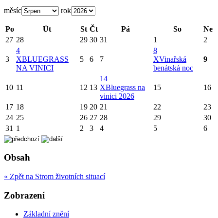
měsíc
rok
Po
Út
St
Čt
Pá
So
Ne
27
28
29
30
31
1
2
4
8
3
X
BLUEGRASS
5
6
7
X
Vinařská
9
NA VINICI
benátská noc
14
10
11
12
13
X
Bluegrass na
15
16
vinici 2026
17
18
19
20
21
22
23
24
25
26
27
28
29
30
31
1
2
3
4
5
6
Obsah
« Zpět na Strom životních situací
Zobrazení
Základní znění