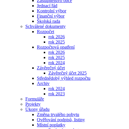
Zastupitelstvo obce
Jednací řád
Kontrolní výbor
Finanční výbor
Školská rada
Schválené dokumenty
Rozpočet
rok 2026
rok 2025
Rozpočtová opatření
rok 2026
rok 2025
rok 2024
Závěrečný účet
Závěrečný účet 2025
Střednědobý výhled rozpočtu
Archiv
rok 2024
rok 2023
Formuláře
Projekty
Úkony úřadu
Změna trvalého pobytu
Ověřování podpisů, listiny
Místní poplatky