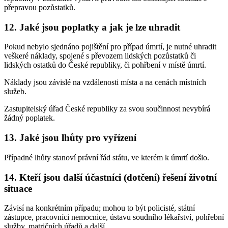
přepravou pozůstatků.
12.
Jaké jsou poplatky a jak je lze uhradit
Pokud nebylo sjednáno pojištění pro případ úmrtí, je nutné uhradit
veškeré náklady, spojené s převozem lidských pozůstatků či
lidských ostatků do České republiky, či pohřbení v místě úmrtí.
Náklady jsou závislé na vzdálenosti místa a na cenách místních
služeb.
Zastupitelský úřad České republiky za svou součinnost nevybírá
žádný poplatek.
13.
Jaké jsou lhůty pro vyřízení
Případné lhůty stanoví právní řád státu, ve kterém k úmrtí došlo.
14.
Kteří jsou další účastníci (dotčení) řešení životní
situace
Závisí na konkrétním případu; mohou to být policisté, státní
zástupce, pracovníci nemocnice, ústavu soudního lékařství, pohřební
služby, matričních úřadů a další.