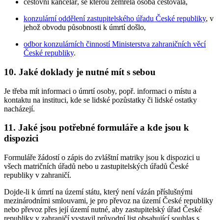
cestovní kancelář, se kterou zemřelá osoba cestovala,
konzulární oddělení zastupitelského úřadu České republiky
, v
jehož obvodu působnosti k úmrtí došlo,
odbor konzulárních činností Ministerstva zahraničních věcí
České republiky
.
10.
Jaké doklady je nutné mít s sebou
Je třeba mít informaci o úmrtí osoby, popř. informaci o místu a
kontaktu na instituci, kde se lidské pozůstatky či lidské ostatky
nacházejí.
11.
Jaké jsou potřebné formuláře a kde jsou k
dispozici
Formuláře žádostí o zápis do zvláštní matriky jsou k dispozici u
všech matričních úřadů nebo u zastupitelských úřadů České
republiky v zahraničí.
Dojde-li k úmrtí na území státu, který není vázán příslušnými
mezinárodními smlouvami, je pro převoz na území České republiky
nebo převoz přes její území nutné, aby zastupitelský úřad České
republiky v zahraničí vystavil průvodní list obsahující souhlas s