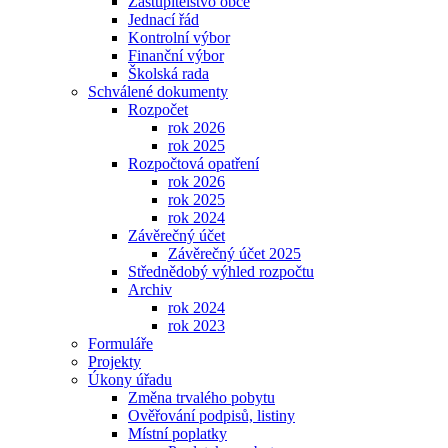
Zastupitelstvo obce
Jednací řád
Kontrolní výbor
Finanční výbor
Školská rada
Schválené dokumenty
Rozpočet
rok 2026
rok 2025
Rozpočtová opatření
rok 2026
rok 2025
rok 2024
Závěrečný účet
Závěrečný účet 2025
Střednědobý výhled rozpočtu
Archiv
rok 2024
rok 2023
Formuláře
Projekty
Úkony úřadu
Změna trvalého pobytu
Ověřování podpisů, listiny
Místní poplatky