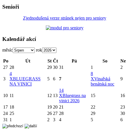
Senioři
Zjednodušená verze stránek nejen pro seniory
Kalendář akcí
měsíc
rok
Po
Út
St
Čt
Pá
So
Ne
27
28
29
30
31
1
2
4
8
3
X
BLUEGRASS
5
6
7
X
Vinařská
9
NA VINICI
benátská noc
14
10
11
12
13
X
Bluegrass na
15
16
vinici 2026
17
18
19
20
21
22
23
24
25
26
27
28
29
30
31
1
2
3
4
5
6