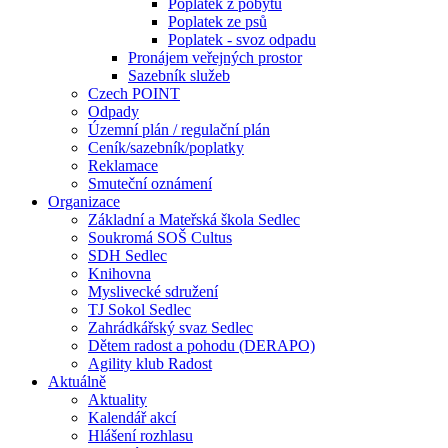
Poplatek z pobytu
Poplatek ze psů
Poplatek - svoz odpadu
Pronájem veřejných prostor
Sazebník služeb
Czech POINT
Odpady
Územní plán / regulační plán
Ceník/sazebník/poplatky
Reklamace
Smuteční oznámení
Organizace
Základní a Mateřská škola Sedlec
Soukromá SOŠ Cultus
SDH Sedlec
Knihovna
Myslivecké sdružení
TJ Sokol Sedlec
Zahrádkářský svaz Sedlec
Dětem radost a pohodu (DERAPO)
Agility klub Radost
Aktuálně
Aktuality
Kalendář akcí
Hlášení rozhlasu