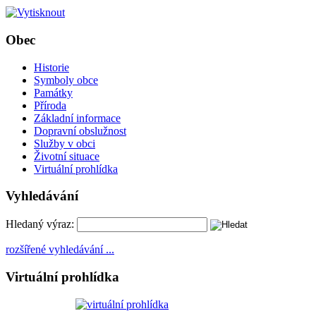
Obec
Historie
Symboly obce
Památky
Příroda
Základní informace
Dopravní obslužnost
Služby v obci
Životní situace
Virtuální prohlídka
Vyhledávání
Hledaný výraz:
rozšířené vyhledávání ...
Virtuální prohlídka