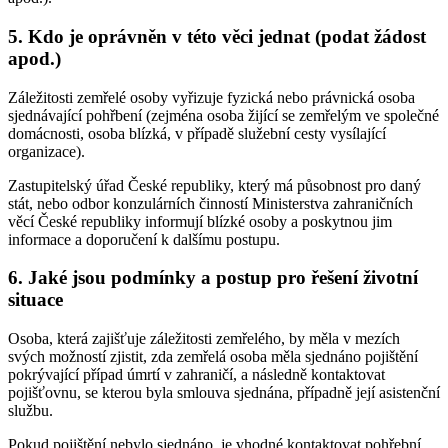
5.
Kdo je oprávněn v této věci jednat (podat žádost
apod.)
Záležitosti zemřelé osoby vyřizuje fyzická nebo právnická osoba
sjednávající pohřbení (zejména osoba žijící se zemřelým ve společné
domácnosti, osoba blízká, v případě služební cesty vysílající
organizace).
Zastupitelský úřad České republiky, který má působnost pro daný
stát, nebo odbor konzulárních činností Ministerstva zahraničních
věcí České republiky informují blízké osoby a poskytnou jim
informace a doporučení k dalšímu postupu.
6.
Jaké jsou podmínky a postup pro řešení životní
situace
Osoba, která zajišťuje záležitosti zemřelého, by měla v mezích
svých možností zjistit, zda zemřelá osoba měla sjednáno pojištění
pokrývající případ úmrtí v zahraničí, a následně kontaktovat
pojišťovnu, se kterou byla smlouva sjednána, případně její asistenční
službu.
Pokud pojištění nebylo sjednáno, je vhodné kontaktovat pohřební