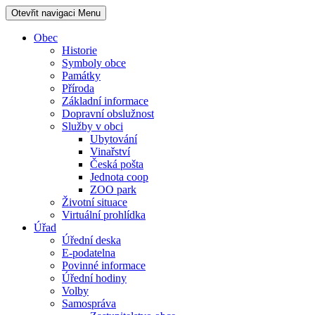
Otevřit navigaci
Menu
Obec
Historie
Symboly obce
Památky
Příroda
Základní informace
Dopravní obslužnost
Služby v obci
Ubytování
Vinařství
Česká pošta
Jednota coop
ZOO park
Životní situace
Virtuální prohlídka
Úřad
Úřední deska
E-podatelna
Povinné informace
Úřední hodiny
Volby
Samospráva