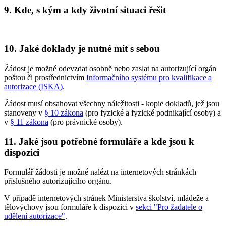
9.
Kde, s kým a kdy životní situaci řešit
10.
Jaké doklady je nutné mít s sebou
Žádost je možné odevzdat osobně nebo zaslat na autorizující orgán
poštou či prostřednictvím
Informačního systému pro kvalifikace a
autorizace (ISKA)
.
Žádost musí obsahovat všechny náležitosti - kopie dokladů, jež jsou
stanoveny v
§ 10 zákona
(pro fyzické a fyzické podnikající osoby) a
v
§ 11 zákona
(pro právnické osoby).
11.
Jaké jsou potřebné formuláře a kde jsou k
dispozici
Formulář žádosti je možné nalézt na internetových stránkách
příslušného autorizujícího orgánu.
V případě internetových stránek Ministerstva školství, mládeže a
tělovýchovy jsou formuláře k dispozici v
sekci "Pro žadatele o
udělení autorizace"
.