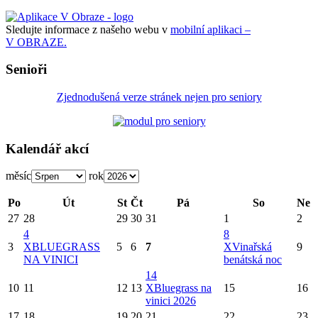
Sledujte informace z našeho webu v
mobilní aplikaci –
V OBRAZE.
Senioři
Zjednodušená verze stránek nejen pro seniory
Kalendář akcí
měsíc
rok
Po
Út
St
Čt
Pá
So
Ne
27
28
29
30
31
1
2
4
8
3
X
BLUEGRASS
5
6
7
X
Vinařská
9
NA VINICI
benátská noc
14
10
11
12
13
X
Bluegrass na
15
16
vinici 2026
17
18
19
20
21
22
23