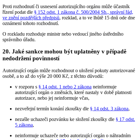
Proti rozhodnutí či usnesení autorizujícího orgánu může účastník
řízení podat dle
§ 152 odst. 1 zákona č. 500/2004 Sb., správní řád,
ve znění pozdějších předpisů
, rozklad, a to ve lhůtě 15 dnů ode dne
oznámení tohoto rozhodnutí.
O rozkladu rozhoduje ministr nebo vedoucí jiného ústředního
správního úřadu.
20.
Jaké sankce mohou být uplatněny v případě
nedodržení povinností
Autorizující orgán může rozhodnout o uložení pokuty autorizované
osobě, a to až do výše 20 000 Kč, z těchto důvodů:
v rozporu s
§ 14 odst. 1 nebo 2 zákona
neinformuje
autorizující orgán o změnách, které nastaly v době platnosti
autorizace, nebo jej neinformuje včas,
nezveřejní termín konání zkoušky dle
§ 14 odst. 3 zákona
,
nezašle uchazeči pozvánku ke složení zkoušky dle
§ 17 odst.
5 zákona
,
neinformuje uchazeče nebo autorizující orgán o náhradním