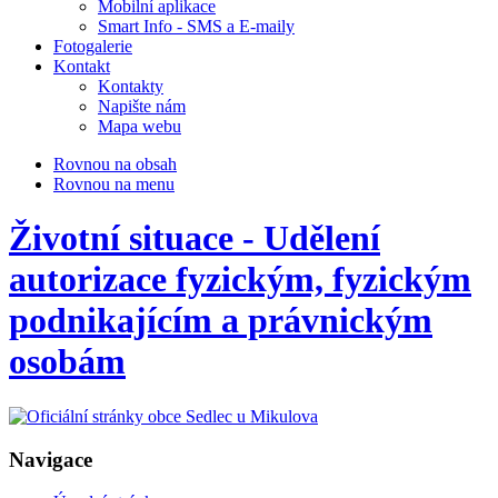
Mobilní aplikace
Smart Info - SMS a E-maily
Fotogalerie
Kontakt
Kontakty
Napište nám
Mapa webu
Rovnou na obsah
Rovnou na menu
Životní situace - Udělení
autorizace fyzickým, fyzickým
podnikajícím a právnickým
osobám
Navigace