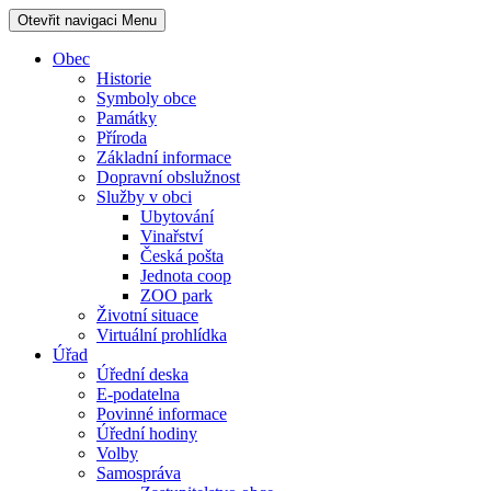
Otevřit navigaci
Menu
Obec
Historie
Symboly obce
Památky
Příroda
Základní informace
Dopravní obslužnost
Služby v obci
Ubytování
Vinařství
Česká pošta
Jednota coop
ZOO park
Životní situace
Virtuální prohlídka
Úřad
Úřední deska
E-podatelna
Povinné informace
Úřední hodiny
Volby
Samospráva