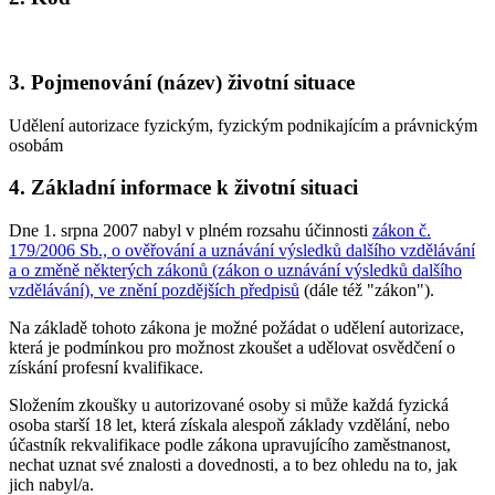
3.
Pojmenování (název) životní situace
Udělení autorizace fyzickým, fyzickým podnikajícím a právnickým
osobám
4.
Základní informace k životní situaci
Dne 1. srpna 2007 nabyl v plném rozsahu účinnosti
zákon č.
179/2006 Sb., o ověřování a uznávání výsledků dalšího vzdělávání
a o změně některých zákonů (zákon o uznávání výsledků dalšího
vzdělávání), ve znění pozdějších předpisů
(dále též "zákon").
Na základě tohoto zákona je možné požádat o udělení autorizace,
která je podmínkou pro možnost zkoušet a udělovat osvědčení o
získání profesní kvalifikace.
Složením zkoušky u autorizované osoby si může každá fyzická
osoba starší 18 let, která získala alespoň základy vzdělání, nebo
účastník rekvalifikace podle zákona upravujícího zaměstnanost,
nechat uznat své znalosti a dovednosti, a to bez ohledu na to, jak
jich nabyl/a.