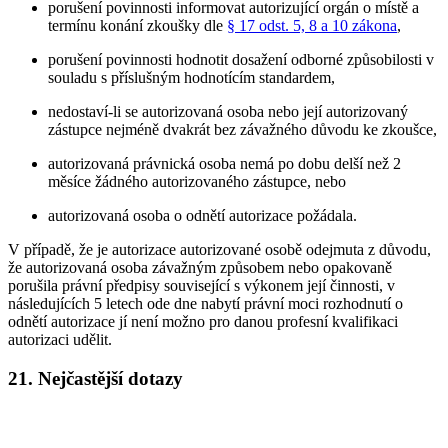
porušení povinnosti informovat autorizující orgán o místě a
termínu konání zkoušky dle
§ 17 odst. 5, 8 a 10 zákona
,
porušení povinnosti hodnotit dosažení odborné způsobilosti v
souladu s příslušným hodnotícím standardem,
nedostaví-li se autorizovaná osoba nebo její autorizovaný
zástupce nejméně dvakrát bez závažného důvodu ke zkoušce,
autorizovaná právnická osoba nemá po dobu delší než 2
měsíce žádného autorizovaného zástupce, nebo
autorizovaná osoba o odnětí autorizace požádala.
V případě, že je autorizace autorizované osobě odejmuta z důvodu,
že autorizovaná osoba závažným způsobem nebo opakovaně
porušila právní předpisy související s výkonem její činnosti, v
následujících 5 letech ode dne nabytí právní moci rozhodnutí o
odnětí autorizace jí není možno pro danou profesní kvalifikaci
autorizaci udělit.
21.
Nejčastější dotazy