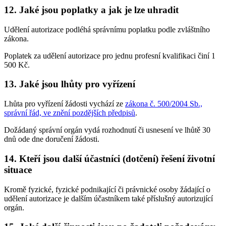
12.
Jaké jsou poplatky a jak je lze uhradit
Udělení autorizace podléhá správnímu poplatku podle zvláštního
zákona.
Poplatek za udělení autorizace pro jednu profesní kvalifikaci činí 1
500 Kč.
13.
Jaké jsou lhůty pro vyřízení
Lhůta pro vyřízení žádosti vychází ze
zákona č. 500/2004 Sb.,
správní řád, ve znění pozdějších předpisů
.
Dožádaný správní orgán vydá rozhodnutí či usnesení ve lhůtě 30
dnů ode dne doručení žádosti.
14.
Kteří jsou další účastníci (dotčení) řešení životní
situace
Kromě fyzické, fyzické podnikající či právnické osoby žádající o
udělení autorizace je dalším účastníkem také příslušný autorizující
orgán.