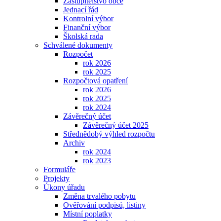
Zastupitelstvo obce
Jednací řád
Kontrolní výbor
Finanční výbor
Školská rada
Schválené dokumenty
Rozpočet
rok 2026
rok 2025
Rozpočtová opatření
rok 2026
rok 2025
rok 2024
Závěrečný účet
Závěrečný účet 2025
Střednědobý výhled rozpočtu
Archiv
rok 2024
rok 2023
Formuláře
Projekty
Úkony úřadu
Změna trvalého pobytu
Ověřování podpisů, listiny
Místní poplatky