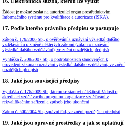
16.
Elektronická služba, kterou lze využít
Žádost je možné zaslat na autorizující orgán prostřednictvím
Informačního systému pro kvalifikace a autorizace (ISKA)
.
17.
Podle kterého právního předpisu se postupuje
Zákon č. 179/2006 Sb., o ověřování a uznávání výsledků dalšího
vzdělávání a o změně některých zákonů (zákon o uznávání
výsledků dalšího vzdělávání), ve znění pozdějších předpisů
Vyhláška č. 208/2007 Sb., o podrobnostech stanovených k
provedení zákona o uznávání výsledků dalšího vzdělávání, ve znění
pozdějších předpisů
18.
Jaké jsou související předpisy
Vyhláška č. 176/2009 Sb., kterou se stanoví náležitosti žádosti o
akreditaci vzdělávacího programu, organizace vzdělávání v
rekvalifikačním zařízení a způsob jeho ukončení
Zákon č. 500/2004 Sb., správní řád, ve znění pozdějších předpisů
19.
Jaké jsou opravné prostředky a jak se uplatňují