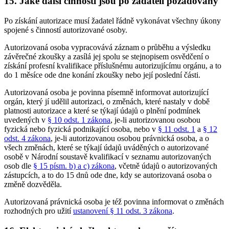
15.
Jaké další činnosti jsou po žadateli požadovány
Po získání autorizace musí žadatel řádně vykonávat všechny úkony
spojené s činností autorizované osoby.
Autorizovaná osoba vypracovává záznam o průběhu a výsledku
závěrečné zkoušky a zasílá jej spolu se stejnopisem osvědčení o
získání profesní kvalifikace příslušnému autorizujícímu orgánu, a to
do 1 měsíce ode dne konání zkoušky nebo její poslední části.
Autorizovaná osoba je povinna písemně informovat autorizující
orgán, který jí udělil autorizaci, o změnách, které nastaly v době
platnosti autorizace a které se týkají údajů o plnění podmínek
uvedených v
§ 10 odst. 1 zákona
, je-li autorizovanou osobou
fyzická nebo fyzická podnikající osoba, nebo v
§ 11 odst. 1
a
§ 12
odst. 4 zákona
, je-li autorizovanou osobou právnická osoba, a o
všech změnách, které se týkají údajů uváděných o autorizované
osobě v Národní soustavě kvalifikací v seznamu autorizovaných
osob dle
§ 15 písm. b) a c) zákona
, včetně údajů o autorizovaných
zástupcích, a to do 15 dnů ode dne, kdy se autorizovaná osoba o
změně dozvěděla.
Autorizovaná právnická osoba je též povinna informovat o změnách
rozhodných pro užití
ustanovení § 11 odst. 3 zákona
.