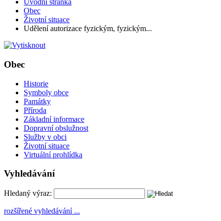
Úvodní stránka
Obec
Životní situace
Udělení autorizace fyzickým, fyzickým...
Obec
Historie
Symboly obce
Památky
Příroda
Základní informace
Dopravní obslužnost
Služby v obci
Životní situace
Virtuální prohlídka
Vyhledávání
Hledaný výraz:
rozšířené vyhledávání ...