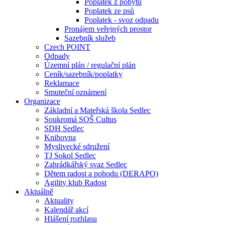
Poplatek z pobytu
Poplatek ze psů
Poplatek - svoz odpadu
Pronájem veřejných prostor
Sazebník služeb
Czech POINT
Odpady
Územní plán / regulační plán
Ceník/sazebník/poplatky
Reklamace
Smuteční oznámení
Organizace
Základní a Mateřská škola Sedlec
Soukromá SOŠ Cultus
SDH Sedlec
Knihovna
Myslivecké sdružení
TJ Sokol Sedlec
Zahrádkářský svaz Sedlec
Dětem radost a pohodu (DERAPO)
Agility klub Radost
Aktuálně
Aktuality
Kalendář akcí
Hlášení rozhlasu