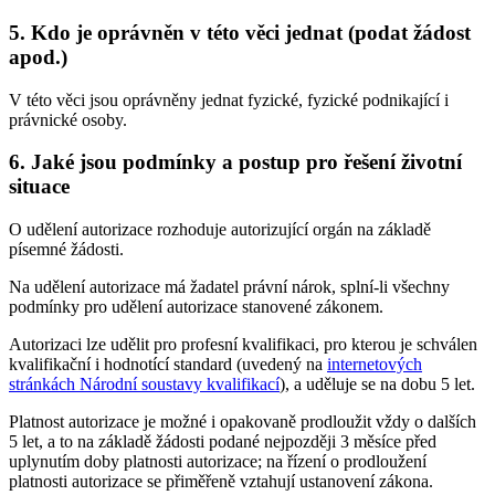
5.
Kdo je oprávněn v této věci jednat (podat žádost
apod.)
V této věci jsou oprávněny jednat fyzické, fyzické podnikající i
právnické osoby.
6.
Jaké jsou podmínky a postup pro řešení životní
situace
O udělení autorizace rozhoduje autorizující orgán na základě
písemné žádosti.
Na udělení autorizace má žadatel právní nárok, splní-li všechny
podmínky pro udělení autorizace stanovené zákonem.
Autorizaci lze udělit pro profesní kvalifikaci, pro kterou je schválen
kvalifikační i hodnotící standard (uvedený na
internetových
stránkách Národní soustavy kvalifikací
), a uděluje se na dobu 5 let.
Platnost autorizace je možné i opakovaně prodloužit vždy o dalších
5 let, a to na základě žádosti podané nejpozději 3 měsíce před
uplynutím doby platnosti autorizace; na řízení o prodloužení
platnosti autorizace se přiměřeně vztahují ustanovení zákona.