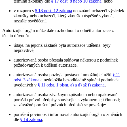
termínu zkoušky dle
§ 17 odst. 8 nebo 10 zákona
, nebo
v rozporu s
§ 18 odst. 12 zákona
neoznámí uchazeči výsledek
zkoušky nebo uchazeči, který zkoušku úspěšně vykoná,
nezašle osvědčení.
Autorizující orgán může dále rozhodnout o odnětí autorizace z
těchto důvodů:
údaje, na jejichž základě byla autorizace udělena, byly
nepravdivé,
autorizovaná osoba přestala splňovat některou z podmínek
požadovaných k udělení autorizace,
autorizovaná osoba pozbyla postavení umožňující užití
§ 11
odst. 3 zákona
a nedoložila bezodkladně splnění podmínek
uvedených v
§ 11 odst. 1 písm. a) a d) až f) zákona
,
autorizovaná osoba závažným způsobem nebo opakovaně
porušila právní předpisy související s výkonem její činnosti;
za závažné porušení právních předpisů se považuje:
porušení povinnosti informovat autorizující orgán o změnách
dle
§ 14 zákona
,