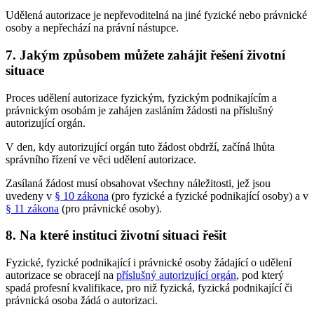
Udělená autorizace je nepřevoditelná na jiné fyzické nebo právnické
osoby a nepřechází na právní nástupce.
7.
Jakým způsobem můžete zahájit řešení životní
situace
Proces udělení autorizace fyzickým, fyzickým podnikajícím a
právnickým osobám je zahájen zasláním žádosti na příslušný
autorizující orgán.
V den, kdy autorizující orgán tuto žádost obdrží, začíná lhůta
správního řízení ve věci udělení autorizace.
Zasílaná žádost musí obsahovat všechny náležitosti, jež jsou
uvedeny v
§ 10 zákona
(pro fyzické a fyzické podnikající osoby) a v
§ 11 zákona
(pro právnické osoby).
8.
Na které instituci životní situaci řešit
Fyzické, fyzické podnikající i právnické osoby žádající o udělení
autorizace se obracejí na
příslušný autorizující orgán
, pod který
spadá profesní kvalifikace, pro niž fyzická, fyzická podnikající či
právnická osoba žádá o autorizaci.