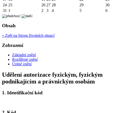
24
25
26
27
28
29
30
31
1
2
3
4
5
6
Obsah
« Zpět na Strom životních situací
Zobrazení
Základní znění
Rozšířené znění
Úplné znění
Udělení autorizace fyzickým, fyzickým
podnikajícím a právnickým osobám
1.
Identifikační kód
2.
Kód