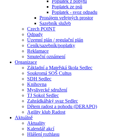
Poplatek z pobytu
Poplatek ze psů
Poplatek - svoz odpadu
Pronájem veřejných prostor
Sazebník služeb
Czech POINT
Odpady
Územní plán / regulační plán
Ceník/sazebník/poplatky
Reklamace
Smuteční oznámení
Organizace
Základní a Mateřská škola Sedlec
Soukromá SOŠ Cultus
SDH Sedlec
Knihovna
Myslivecké sdružení
TJ Sokol Sedlec
Zahrádkářský svaz Sedlec
Dětem radost a pohodu (DERAPO)
Agility klub Radost
Aktuálně
Aktuality
Kalendář akcí
Hlášení rozhlasu