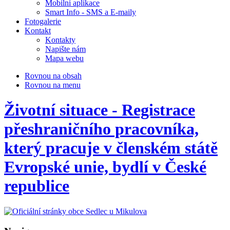
Mobilní aplikace
Smart Info - SMS a E-maily
Fotogalerie
Kontakt
Kontakty
Napište nám
Mapa webu
Rovnou na obsah
Rovnou na menu
Životní situace - Registrace
přeshraničního pracovníka,
který pracuje v členském státě
Evropské unie, bydlí v České
republice