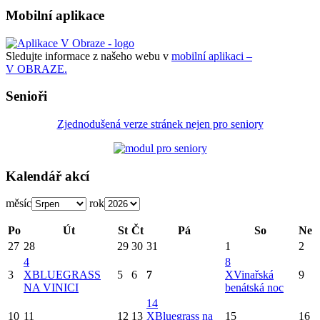
Mobilní aplikace
Sledujte informace z našeho webu v
mobilní aplikaci –
V OBRAZE.
Senioři
Zjednodušená verze stránek nejen pro seniory
Kalendář akcí
měsíc
rok
Po
Út
St
Čt
Pá
So
Ne
27
28
29
30
31
1
2
4
8
3
X
BLUEGRASS
5
6
7
X
Vinařská
9
NA VINICI
benátská noc
14
10
11
12
13
X
Bluegrass na
15
16