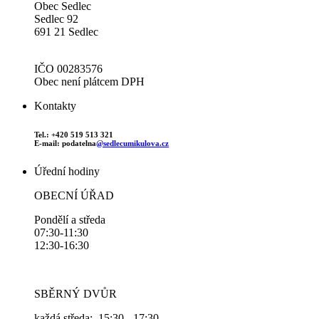
Obec Sedlec
Sedlec 92
691 21 Sedlec
IČO 00283576
Obec není plátcem DPH
Kontakty
Tel.: +420 519 513 321
E-mail: podatelna
@sedlecumikulova.cz
Úřední hodiny
OBECNÍ ÚŘAD
Pondělí a středa
07:30-11:30
12:30-16:30
SBĚRNÝ DVŮR
každá středa: 15:30 - 17:30