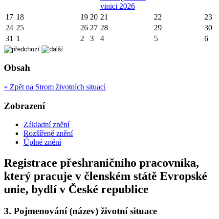
vinici 2026
17
18
19
20
21
22
23
24
25
26
27
28
29
30
31
1
2
3
4
5
6
Obsah
« Zpět na Strom životních situací
Zobrazení
Základní znění
Rozšířené znění
Úplné znění
Registrace přeshraničního pracovníka,
který pracuje v členském státě Evropské
unie, bydlí v České republice
3.
Pojmenování (název) životní situace