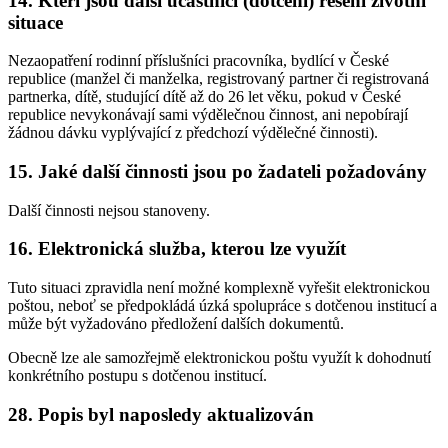
14.
Kteří jsou další účastníci (dotčení) řešení životní
situace
Nezaopatření rodinní příslušníci pracovníka, bydlící v České
republice (manžel či manželka, registrovaný partner či registrovaná
partnerka, dítě, studující dítě až do 26 let věku, pokud v České
republice nevykonávají sami výdělečnou činnost, ani nepobírají
žádnou dávku vyplývající z předchozí výdělečné činnosti).
15.
Jaké další činnosti jsou po žadateli požadovány
Další činnosti nejsou stanoveny.
16.
Elektronická služba, kterou lze využít
Tuto situaci zpravidla není možné komplexně vyřešit elektronickou
poštou, neboť se předpokládá úzká spolupráce s dotčenou institucí a
může být vyžadováno předložení dalších dokumentů.
Obecně lze ale samozřejmě elektronickou poštu využít k dohodnutí
konkrétního postupu s dotčenou institucí.
28.
Popis byl naposledy aktualizován