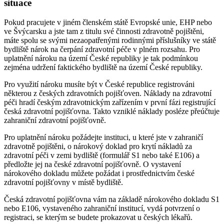
situace
Pokud pracujete v jiném členském státě Evropské unie, EHP nebo
ve Švýcarsku a jste tam z titulu své činnosti zdravotně pojištěni,
máte spolu se svými nezaopatřenými rodinnými příslušníky ve státě
bydliště nárok na čerpání zdravotní péče v plném rozsahu. Pro
uplatnění nároku na území České republiky je tak podmínkou
zejména udržení faktického bydliště na území České republiky.
Pro využití nároku musíte být v České republice registrováni
některou z českých zdravotních pojišťoven. Náklady na zdravotní
péči hradí českým zdravotnickým zařízením v první fázi registrující
česká zdravotní pojišťovna. Takto vzniklé náklady posléze přeúčtuje
zahraniční zdravotní pojišťovně.
Pro uplatnění nároku požádejte instituci, u které jste v zahraničí
zdravotně pojištěni, o nárokový doklad pro krytí nákladů za
zdravotní péči v zemi bydliště (formulář S1 nebo také E106) a
předložte jej na české zdravotní pojišťovně. O vystavení
nárokového dokladu můžete požádat i prostřednictvím české
zdravotní pojišťovny v místě bydliště.
Česká zdravotní pojišťovna vám na základě nárokového dokladu S1
nebo E106, vystaveného zahraniční institucí, vydá potvrzení o
registraci, se kterým se budete prokazovat u českých lékařů.