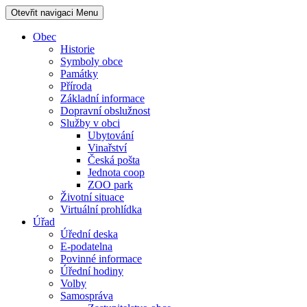
Otevřit navigaci
Menu
Obec
Historie
Symboly obce
Památky
Příroda
Základní informace
Dopravní obslužnost
Služby v obci
Ubytování
Vinařství
Česká pošta
Jednota coop
ZOO park
Životní situace
Virtuální prohlídka
Úřad
Úřední deska
E-podatelna
Povinné informace
Úřední hodiny
Volby
Samospráva