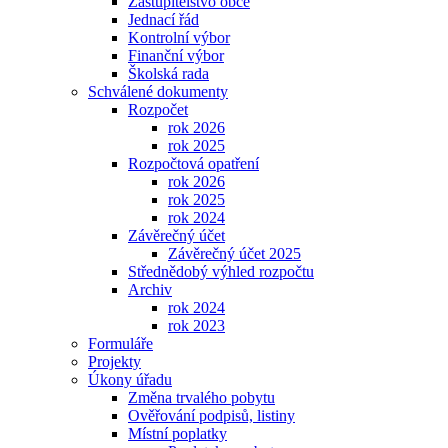
Zastupitelstvo obce
Jednací řád
Kontrolní výbor
Finanční výbor
Školská rada
Schválené dokumenty
Rozpočet
rok 2026
rok 2025
Rozpočtová opatření
rok 2026
rok 2025
rok 2024
Závěrečný účet
Závěrečný účet 2025
Střednědobý výhled rozpočtu
Archiv
rok 2024
rok 2023
Formuláře
Projekty
Úkony úřadu
Změna trvalého pobytu
Ověřování podpisů, listiny
Místní poplatky