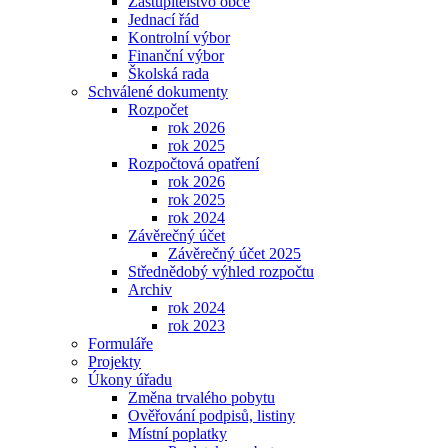
Zastupitelstvo obce
Jednací řád
Kontrolní výbor
Finanční výbor
Školská rada
Schválené dokumenty
Rozpočet
rok 2026
rok 2025
Rozpočtová opatření
rok 2026
rok 2025
rok 2024
Závěrečný účet
Závěrečný účet 2025
Střednědobý výhled rozpočtu
Archiv
rok 2024
rok 2023
Formuláře
Projekty
Úkony úřadu
Změna trvalého pobytu
Ověřování podpisů, listiny
Místní poplatky