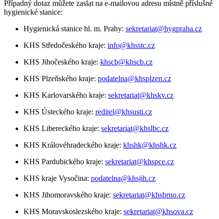
Případný dotaz můžete zaslat na e-mailovou adresu místně příslušné
hygienické stanice:
Hygienická stanice hl. m. Prahy:
sekretariat@hygpraha.cz
KHS Středočeského kraje:
info@khsstc.cz
KHS Jihočeského kraje:
khscb@khscb.cz
KHS Plzeňského kraje:
podatelna@khsplzen.cz
KHS Karlovarského kraje:
sekretariat@khskv.cz
KHS Ústeckého kraje:
reditel@khsusti.cz
KHS Libereckého kraje:
sekretariat@khslbc.cz
KHS Královéhradeckého kraje:
khshk@khshk.cz
KHS Pardubického kraje:
sekretariat@khspce.cz
KHS kraje Vysočina:
podatelna@khsjih.cz
KHS Jihomoravského kraje:
sekretariat@khsbrno.cz
KHS Moravskoslezského kraje:
sekretariat@khsova.cz