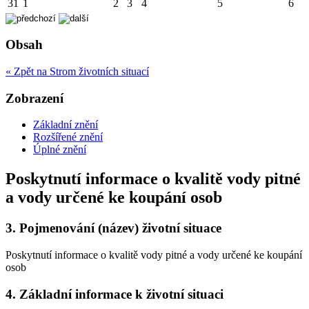
31
1
2
3
4
5
6
Obsah
« Zpět na Strom životních situací
Zobrazení
Základní znění
Rozšířené znění
Úplné znění
Poskytnutí informace o kvalitě vody pitné
a vody určené ke koupání osob
3.
Pojmenování (název) životní situace
Poskytnutí informace o kvalitě vody pitné a vody určené ke koupání
osob
4.
Základní informace k životní situaci