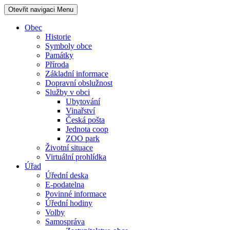
Otevřit navigaci
Menu
Obec
Historie
Symboly obce
Památky
Příroda
Základní informace
Dopravní obslužnost
Služby v obci
Ubytování
Vinařství
Česká pošta
Jednota coop
ZOO park
Životní situace
Virtuální prohlídka
Úřad
Úřední deska
E-podatelna
Povinné informace
Úřední hodiny
Volby
Samospráva