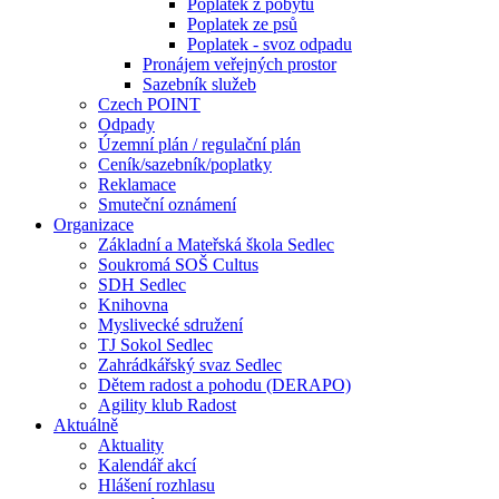
Poplatek z pobytu
Poplatek ze psů
Poplatek - svoz odpadu
Pronájem veřejných prostor
Sazebník služeb
Czech POINT
Odpady
Územní plán / regulační plán
Ceník/sazebník/poplatky
Reklamace
Smuteční oznámení
Organizace
Základní a Mateřská škola Sedlec
Soukromá SOŠ Cultus
SDH Sedlec
Knihovna
Myslivecké sdružení
TJ Sokol Sedlec
Zahrádkářský svaz Sedlec
Dětem radost a pohodu (DERAPO)
Agility klub Radost
Aktuálně
Aktuality
Kalendář akcí
Hlášení rozhlasu