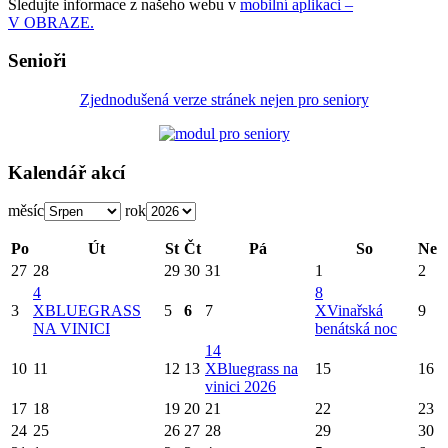
Sledujte informace z našeho webu v
mobilní aplikaci –
V OBRAZE.
Senioři
Zjednodušená verze stránek nejen pro seniory
Kalendář akcí
měsíc
rok
Po
Út
St
Čt
Pá
So
Ne
27
28
29
30
31
1
2
4
8
3
X
BLUEGRASS
5
6
7
X
Vinařská
9
NA VINICI
benátská noc
14
10
11
12
13
X
Bluegrass na
15
16
vinici 2026
17
18
19
20
21
22
23
24
25
26
27
28
29
30