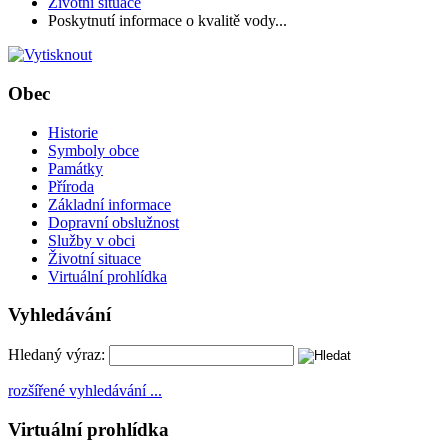
Životní situace
Poskytnutí informace o kvalitě vody...
Obec
Historie
Symboly obce
Památky
Příroda
Základní informace
Dopravní obslužnost
Služby v obci
Životní situace
Virtuální prohlídka
Vyhledávání
Hledaný výraz:
rozšířené vyhledávání ...
Virtuální prohlídka