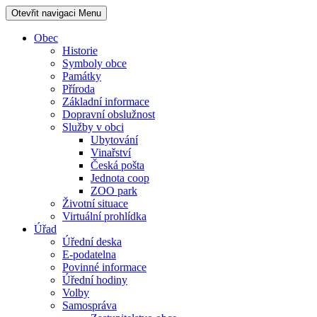
Otevřit navigaci
Menu
Obec
Historie
Symboly obce
Památky
Příroda
Základní informace
Dopravní obslužnost
Služby v obci
Ubytování
Vinařství
Česká pošta
Jednota coop
ZOO park
Životní situace
Virtuální prohlídka
Úřad
Úřední deska
E-podatelna
Povinné informace
Úřední hodiny
Volby
Samospráva