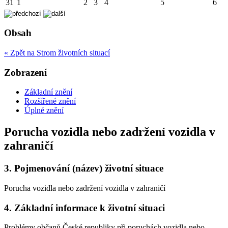
31
1
2
3
4
5
6
Obsah
« Zpět na Strom životních situací
Zobrazení
Základní znění
Rozšířené znění
Úplné znění
Porucha vozidla nebo zadržení vozidla v
zahraničí
3.
Pojmenování (název) životní situace
Porucha vozidla nebo zadržení vozidla v zahraničí
4.
Základní informace k životní situaci
Problémy občanů České republiky při poruchách vozidla nebo