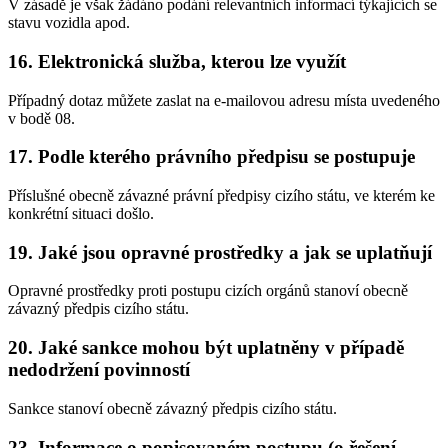
V zásadě je však žádáno podání relevantních informací týkajících se
stavu vozidla apod.
16.
Elektronická služba, kterou lze využít
Případný dotaz můžete zaslat na e-mailovou adresu místa uvedeného
v bodě 08.
17.
Podle kterého právního předpisu se postupuje
Příslušné obecně závazné právní předpisy cizího státu, ve kterém ke
konkrétní situaci došlo.
19.
Jaké jsou opravné prostředky a jak se uplatňují
Opravné prostředky proti postupu cizích orgánů stanoví obecně
závazný předpis cizího státu.
20.
Jaké sankce mohou být uplatněny v případě
nedodržení povinností
Sankce stanoví obecně závazný předpis cizího státu.
23.
Informace o popisovaném postupu (o řešení