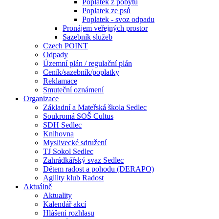
Poplatek z pobytu
Poplatek ze psů
Poplatek - svoz odpadu
Pronájem veřejných prostor
Sazebník služeb
Czech POINT
Odpady
Územní plán / regulační plán
Ceník/sazebník/poplatky
Reklamace
Smuteční oznámení
Organizace
Základní a Mateřská škola Sedlec
Soukromá SOŠ Cultus
SDH Sedlec
Knihovna
Myslivecké sdružení
TJ Sokol Sedlec
Zahrádkářský svaz Sedlec
Dětem radost a pohodu (DERAPO)
Agility klub Radost
Aktuálně
Aktuality
Kalendář akcí
Hlášení rozhlasu