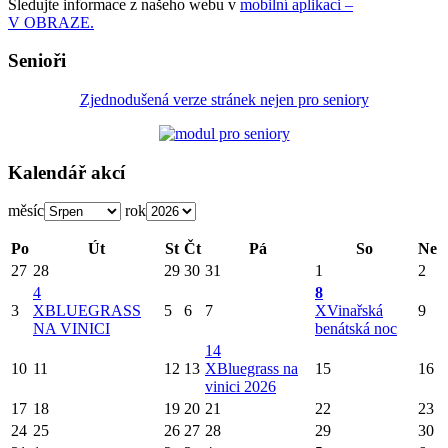
Sledujte informace z našeho webu v
mobilní aplikaci –
V OBRAZE.
Senioři
Zjednodušená verze stránek nejen pro seniory
Kalendář akcí
měsíc
rok
Po
Út
St
Čt
Pá
So
Ne
27
28
29
30
31
1
2
4
8
3
X
BLUEGRASS
5
6
7
X
Vinařská
9
NA VINICI
benátská noc
14
10
11
12
13
X
Bluegrass na
15
16
vinici 2026
17
18
19
20
21
22
23
24
25
26
27
28
29
30