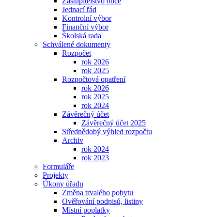
Zastupitelstvo obce
Jednací řád
Kontrolní výbor
Finanční výbor
Školská rada
Schválené dokumenty
Rozpočet
rok 2026
rok 2025
Rozpočtová opatření
rok 2026
rok 2025
rok 2024
Závěrečný účet
Závěrečný účet 2025
Střednědobý výhled rozpočtu
Archiv
rok 2024
rok 2023
Formuláře
Projekty
Úkony úřadu
Změna trvalého pobytu
Ověřování podpisů, listiny
Místní poplatky