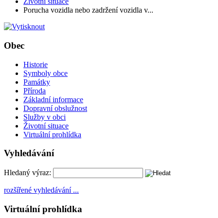
Životní situace
Porucha vozidla nebo zadržení vozidla v...
Obec
Historie
Symboly obce
Památky
Příroda
Základní informace
Dopravní obslužnost
Služby v obci
Životní situace
Virtuální prohlídka
Vyhledávání
Hledaný výraz:
rozšířené vyhledávání ...
Virtuální prohlídka