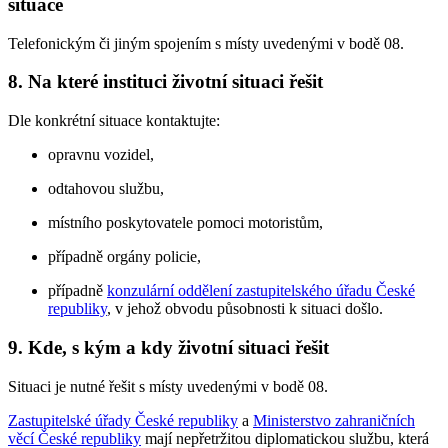
situace
Telefonickým či jiným spojením s místy uvedenými v bodě 08.
8.
Na které instituci životní situaci řešit
Dle konkrétní situace kontaktujte:
opravnu vozidel,
odtahovou službu,
místního poskytovatele pomoci motoristům,
případně orgány policie,
případně
konzulární oddělení zastupitelského úřadu České
republiky
, v jehož obvodu působnosti k situaci došlo.
9.
Kde, s kým a kdy životní situaci řešit
Situaci je nutné řešit s místy uvedenými v bodě 08.
Zastupitelské úřady České republiky
a
Ministerstvo zahraničních
věcí České republiky
mají nepřetržitou diplomatickou službu, která