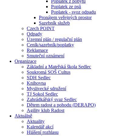
Poplatek z pobytu
Poplatek ze psů
Poplatek - svoz odpadu
Pronájem veřejných prostor
Sazebník služeb
Czech POINT
Odpady
Územní plán / regulační plán
Ceník/sazebník/poplatky
Reklamace
Smuteční oznámení
Organizace
Základní a Mateřská škola Sedlec
Soukromá SOŠ Cultus
SDH Sedlec
Knihovna
Myslivecké sdružení
TJ Sokol Sedlec
Zahrádkářský svaz Sedlec
Dětem radost a pohodu (DERAPO)
Agility klub Radost
Aktuálně
Aktuality
Kalendář akcí
Hlášení rozhlasu