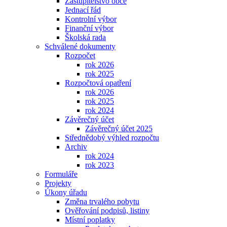
Zastupitelstvo obce
Jednací řád
Kontrolní výbor
Finanční výbor
Školská rada
Schválené dokumenty
Rozpočet
rok 2026
rok 2025
Rozpočtová opatření
rok 2026
rok 2025
rok 2024
Závěrečný účet
Závěrečný účet 2025
Střednědobý výhled rozpočtu
Archiv
rok 2024
rok 2023
Formuláře
Projekty
Úkony úřadu
Změna trvalého pobytu
Ověřování podpisů, listiny
Místní poplatky