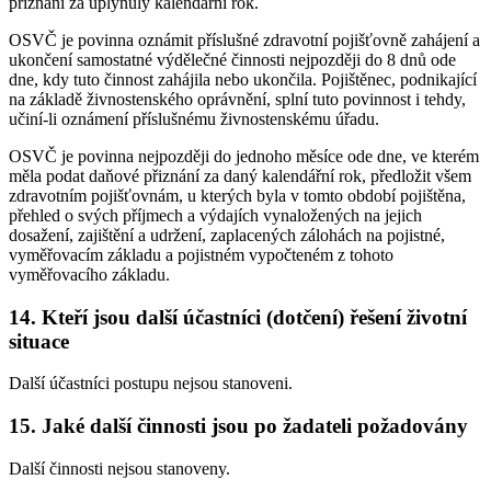
přiznání za uplynulý kalendářní rok.
OSVČ je povinna oznámit příslušné zdravotní pojišťovně zahájení a
ukončení samostatné výdělečné činnosti nejpozději do 8 dnů ode
dne, kdy tuto činnost zahájila nebo ukončila. Pojištěnec, podnikající
na základě živnostenského oprávnění, splní tuto povinnost i tehdy,
učiní-li oznámení příslušnému živnostenskému úřadu.
OSVČ je povinna nejpozději do jednoho měsíce ode dne, ve kterém
měla podat daňové přiznání za daný kalendářní rok, předložit všem
zdravotním pojišťovnám, u kterých byla v tomto období pojištěna,
přehled o svých příjmech a výdajích vynaložených na jejich
dosažení, zajištění a udržení, zaplacených zálohách na pojistné,
vyměřovacím základu a pojistném vypočteném z tohoto
vyměřovacího základu.
14.
Kteří jsou další účastníci (dotčení) řešení životní
situace
Další účastníci postupu nejsou stanoveni.
15.
Jaké další činnosti jsou po žadateli požadovány
Další činnosti nejsou stanoveny.