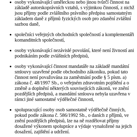
osoby vykonávající uměleckou nebo jinou tvůrčí činnost na
základě autorskoprávních vztahů, s výjimkou činností, z nichž
jsou příjmy podle zvláštního právního předpisu samostatným
základem daně z příjmů fyzických osob pro zdanění zvláštní
sazbou daně,
společníci veřejných obchodních společností a komplementáři
komanditních společností,
osoby vykonávající nezávislé povolání, které není živností ani
podnikáním podle zvláštních předpisů,
osoby vykonávající činnost mandatáře na základě mandátní
smlouvy uzavřené podle obchodního zákoníku, pokud tato
činnost není považována za zaměstnání podle § 5 písm. a)
zákona č. 48/1997 Sb., o veřejném zdravotním pojištění a o
změně a doplnění některých souvisejících zákonů, ve znění
pozdějších předpisů, a mandátní smlouva nebyla uzavřena v
rámci jiné samostatné výdělečné činnosti,
spolupracující osoby osob samostatně výdělečně činných,
pokud podle zákona č. 586/1992 Sb., o daních z příjmů, ve
znění pozdějších předpisů, lze na ně rozdělovat příjmy
dosažené výkonem spolupráce a výdaje vynaložené na jejich
dosažení, zajištění a udržení.