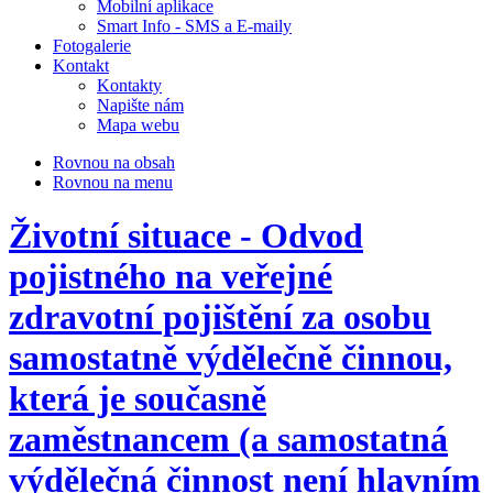
Mobilní aplikace
Smart Info - SMS a E-maily
Fotogalerie
Kontakt
Kontakty
Napište nám
Mapa webu
Rovnou na obsah
Rovnou na menu
Životní situace - Odvod
pojistného na veřejné
zdravotní pojištění za osobu
samostatně výdělečně činnou,
která je současně
zaměstnancem (a samostatná
výdělečná činnost není hlavním