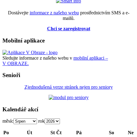
Dostávejte
informace z našeho webu
prostřednictvím SMS a e-
mailů.
Chci se zaregistrovat
Mobilní aplikace
Sledujte informace z našeho webu v
mobilní aplikaci –
V OBRAZE.
Senioři
Zjednodušená verze stránek nejen pro seniory
Kalendář akcí
měsíc
rok
Po
Út
St
Čt
Pá
So
Ne