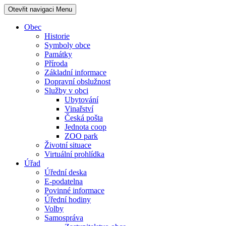
Otevřit navigaci
Menu
Obec
Historie
Symboly obce
Památky
Příroda
Základní informace
Dopravní obslužnost
Služby v obci
Ubytování
Vinařství
Česká pošta
Jednota coop
ZOO park
Životní situace
Virtuální prohlídka
Úřad
Úřední deska
E-podatelna
Povinné informace
Úřední hodiny
Volby
Samospráva