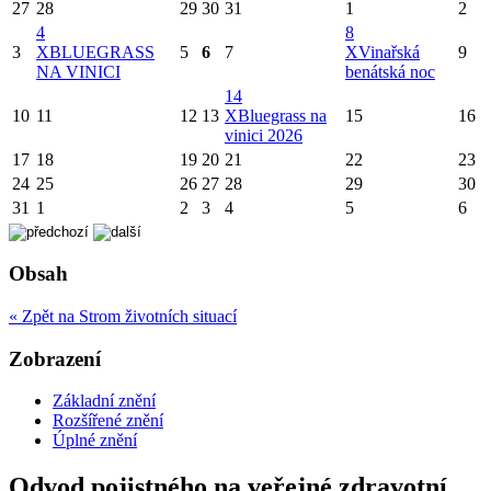
27
28
29
30
31
1
2
4
8
3
X
BLUEGRASS
5
6
7
X
Vinařská
9
NA VINICI
benátská noc
14
10
11
12
13
X
Bluegrass na
15
16
vinici 2026
17
18
19
20
21
22
23
24
25
26
27
28
29
30
31
1
2
3
4
5
6
Obsah
« Zpět na Strom životních situací
Zobrazení
Základní znění
Rozšířené znění
Úplné znění
Odvod pojistného na veřejné zdravotní