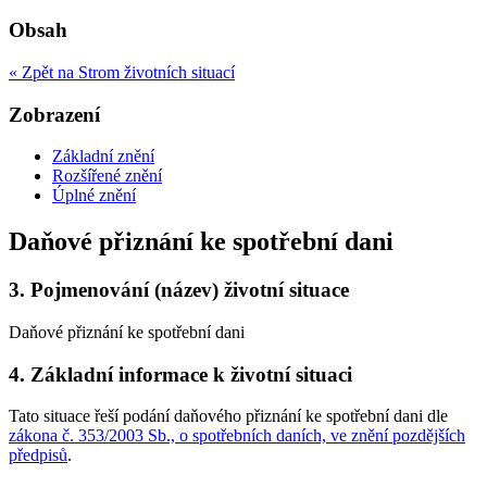
Obsah
« Zpět na Strom životních situací
Zobrazení
Základní znění
Rozšířené znění
Úplné znění
Daňové přiznání ke spotřební dani
3.
Pojmenování (název) životní situace
Daňové přiznání ke spotřební dani
4.
Základní informace k životní situaci
Tato situace řeší podání daňového přiznání ke spotřební dani dle
zákona č. 353/2003 Sb., o spotřebních daních, ve znění pozdějších
předpisů
.