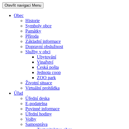
Otevřit navigaci
Menu
Obec
Historie
Symboly obce
Památky
Příroda
Základní informace
Dopravní obslužnost
Služby v obci
Ubytování
Vinařství
Česká pošta
Jednota coop
ZOO park
Životní situace
Virtuální prohlídka
Úřad
Úřední deska
E-podatelna
Povinné informace
Úřední hodiny
Volby
Samospráva