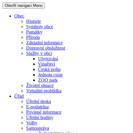
Otevřit navigaci
Menu
Obec
Historie
Symboly obce
Památky
Příroda
Základní informace
Dopravní obslužnost
Služby v obci
Ubytování
Vinařství
Česká pošta
Jednota coop
ZOO park
Životní situace
Virtuální prohlídka
Úřad
Úřední deska
E-podatelna
Povinné informace
Úřední hodiny
Volby
Samospráva