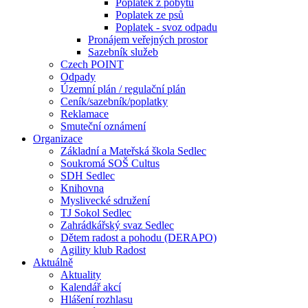
Poplatek z pobytu
Poplatek ze psů
Poplatek - svoz odpadu
Pronájem veřejných prostor
Sazebník služeb
Czech POINT
Odpady
Územní plán / regulační plán
Ceník/sazebník/poplatky
Reklamace
Smuteční oznámení
Organizace
Základní a Mateřská škola Sedlec
Soukromá SOŠ Cultus
SDH Sedlec
Knihovna
Myslivecké sdružení
TJ Sokol Sedlec
Zahrádkářský svaz Sedlec
Dětem radost a pohodu (DERAPO)
Agility klub Radost
Aktuálně
Aktuality
Kalendář akcí
Hlášení rozhlasu