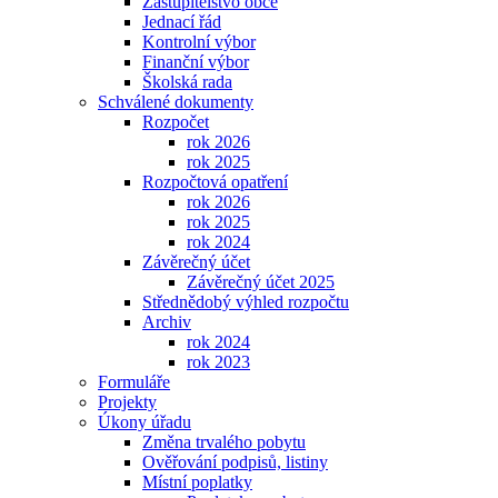
Zastupitelstvo obce
Jednací řád
Kontrolní výbor
Finanční výbor
Školská rada
Schválené dokumenty
Rozpočet
rok 2026
rok 2025
Rozpočtová opatření
rok 2026
rok 2025
rok 2024
Závěrečný účet
Závěrečný účet 2025
Střednědobý výhled rozpočtu
Archiv
rok 2024
rok 2023
Formuláře
Projekty
Úkony úřadu
Změna trvalého pobytu
Ověřování podpisů, listiny
Místní poplatky