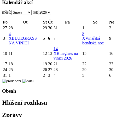
Kalendář akcí
měsíc
rok
Po
Út
St
Čt
Pá
So
Ne
27
28
29
30
31
1
2
4
8
3
X
BLUEGRASS
5
6
7
X
Vinařská
9
NA VINICI
benátská noc
14
10
11
12
13
X
Bluegrass na
15
16
vinici 2026
17
18
19
20
21
22
23
24
25
26
27
28
29
30
31
1
2
3
4
5
6
Obsah
Hlášení rozhlasu
Zprávy