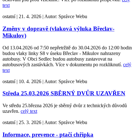
text
ostatní
|
21. 4. 2026
|
Autor:
Správce Webu
Změny v dopravě (vlaková výluka Břeclav-
Mikulov)
Od 13.04.2026 od 7:50 nepřetržitě do 30.04.2026 do 12:00 hodin
budou vlaky linky S8 v úseku Břeclav - Mikulov nahrazeny
autobusy. V Obci Sedlec budou autobusy zastavovat na
autobusových zastávkách. Více v dokumentu po rozkliknutí.
celý
text
ostatní
|
10. 4. 2026
|
Autor:
Správce Webu
Středa 25.03.2026 SBĚRNÝ DVŮR UZAVŘEN
Ve středu 25.března 2026 je sběrný dvůr z technických důvodů
uzavřen.
celý text
ostatní
|
25. 3. 2026
|
Autor:
Správce Webu
Informace, prevence - ptačí chřipka