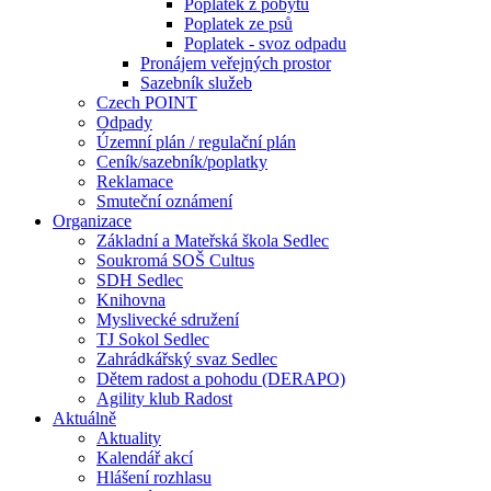
Poplatek z pobytu
Poplatek ze psů
Poplatek - svoz odpadu
Pronájem veřejných prostor
Sazebník služeb
Czech POINT
Odpady
Územní plán / regulační plán
Ceník/sazebník/poplatky
Reklamace
Smuteční oznámení
Organizace
Základní a Mateřská škola Sedlec
Soukromá SOŠ Cultus
SDH Sedlec
Knihovna
Myslivecké sdružení
TJ Sokol Sedlec
Zahrádkářský svaz Sedlec
Dětem radost a pohodu (DERAPO)
Agility klub Radost
Aktuálně
Aktuality
Kalendář akcí
Hlášení rozhlasu