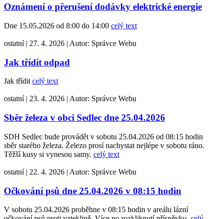
Oznámení o přerušení dodávky elektrické energie
Dne 15.05.2026 od 8:00 do 14:00
celý text
ostatní
|
27. 4. 2026
|
Autor:
Správce Webu
Jak třídit odpad
Jak třídit
celý text
ostatní
|
23. 4. 2026
|
Autor:
Správce Webu
Sběr železa v obci Sedlec dne 25.04.2026
SDH Sedlec bude provádět v sobotu 25.04.2026 od 08:15 hodin
sběr starého železa. Železo prosí nachystat nejlépe v sobotu ráno.
Těžší kusy si vynesou samy.
celý text
ostatní
|
22. 4. 2026
|
Autor:
Správce Webu
Očkování psů dne 25.04.2026 v 08:15 hodin
V sobotu 25.04.2026 proběhne v 08:15 hodin v areálu lázní
očkování psů proti vzteklině. Více po rozkliknutí příspěvku.
celý