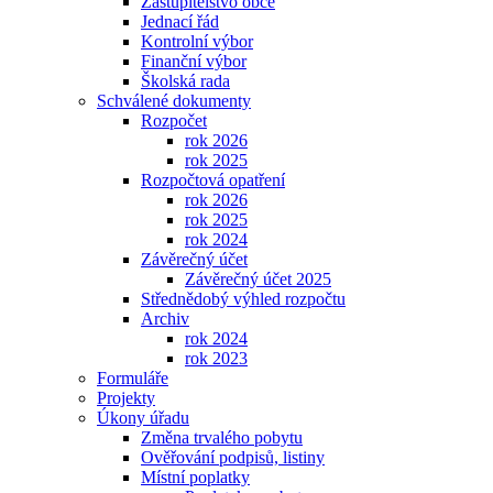
Zastupitelstvo obce
Jednací řád
Kontrolní výbor
Finanční výbor
Školská rada
Schválené dokumenty
Rozpočet
rok 2026
rok 2025
Rozpočtová opatření
rok 2026
rok 2025
rok 2024
Závěrečný účet
Závěrečný účet 2025
Střednědobý výhled rozpočtu
Archiv
rok 2024
rok 2023
Formuláře
Projekty
Úkony úřadu
Změna trvalého pobytu
Ověřování podpisů, listiny
Místní poplatky