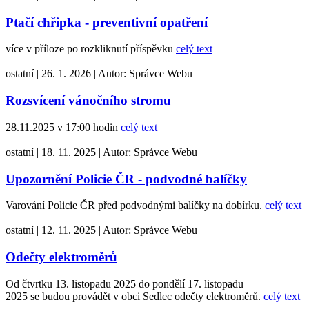
Ptačí chřipka - preventivní opatření
více v příloze po rozkliknutí příspěvku
celý text
ostatní
|
26. 1. 2026
|
Autor:
Správce Webu
Rozsvícení vánočního stromu
28.11.2025 v 17:00 hodin
celý text
ostatní
|
18. 11. 2025
|
Autor:
Správce Webu
Upozornění Policie ČR - podvodné balíčky
Varování Policie ČR před podvodnými balíčky na dobírku.
celý text
ostatní
|
12. 11. 2025
|
Autor:
Správce Webu
Odečty elektroměrů
Od čtvrtku 13. listopadu 2025 do pondělí 17. listopadu
2025 se budou provádět v obci Sedlec odečty elektroměrů.
celý text