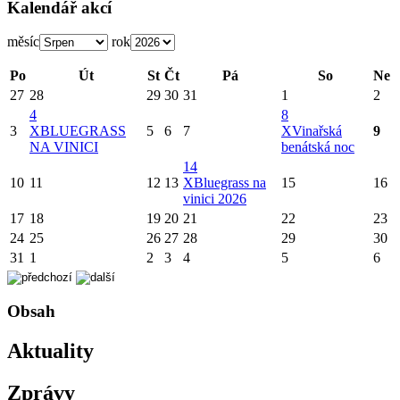
Kalendář akcí
měsíc
rok
Po
Út
St
Čt
Pá
So
Ne
27
28
29
30
31
1
2
4
8
3
X
BLUEGRASS
5
6
7
X
Vinařská
9
NA VINICI
benátská noc
14
10
11
12
13
X
Bluegrass na
15
16
vinici 2026
17
18
19
20
21
22
23
24
25
26
27
28
29
30
31
1
2
3
4
5
6
Obsah
Aktuality
Zprávy