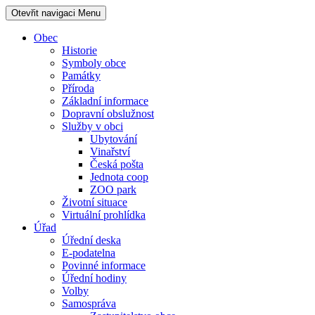
Otevřit navigaci
Menu
Obec
Historie
Symboly obce
Památky
Příroda
Základní informace
Dopravní obslužnost
Služby v obci
Ubytování
Vinařství
Česká pošta
Jednota coop
ZOO park
Životní situace
Virtuální prohlídka
Úřad
Úřední deska
E-podatelna
Povinné informace
Úřední hodiny
Volby
Samospráva