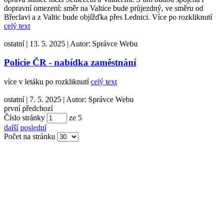
dopravní omezení: směr na Valtice bude průjezdný, ve směru od
Břeclavi a z Valtic bude objížďka přes Lednici. Více po rozkliknutí
celý text
ostatní
|
13. 5. 2025
|
Autor:
Správce Webu
Policie ČR - nabídka zaměstnání
více v letáku po rozkliknutí
celý text
ostatní
|
7. 5. 2025
|
Autor:
Správce Webu
první
předchozí
Číslo stránky
ze
5
další
poslední
Počet na stránku