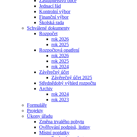
Zastupitelstvo obce
Jednací řád
Kontrolní výbor
Finanční výbor
Školská rada
Schválené dokumenty
Rozpočet
rok 2026
rok 2025
Rozpočtová opatření
rok 2026
rok 2025
rok 2024
Závěrečný účet
Závěrečný účet 2025
Střednědobý výhled rozpočtu
Archiv
rok 2024
rok 2023
Formuláře
Projekty
Úkony úřadu
Změna trvalého pobytu
Ověřování podpisů, listiny
Místní poplatky