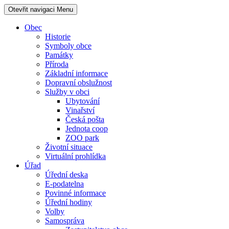
Otevřit navigaci
Menu
Obec
Historie
Symboly obce
Památky
Příroda
Základní informace
Dopravní obslužnost
Služby v obci
Ubytování
Vinařství
Česká pošta
Jednota coop
ZOO park
Životní situace
Virtuální prohlídka
Úřad
Úřední deska
E-podatelna
Povinné informace
Úřední hodiny
Volby
Samospráva