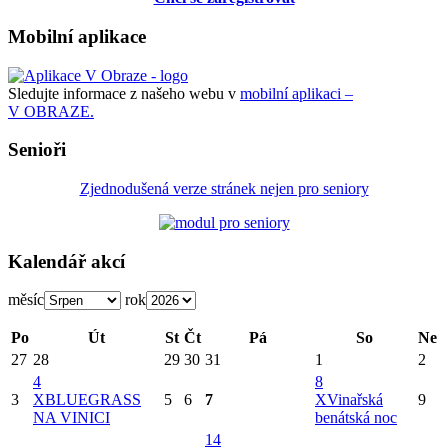
Mobilní aplikace
Sledujte informace z našeho webu v
mobilní aplikaci –
V OBRAZE.
Senioři
Zjednodušená verze stránek nejen pro seniory
Kalendář akcí
měsíc
rok
Po
Út
St
Čt
Pá
So
Ne
27
28
29
30
31
1
2
4
8
3
X
BLUEGRASS
5
6
7
X
Vinařská
9
NA VINICI
benátská noc
14