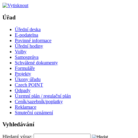
Úřad
Úřední deska
E-podatelna
Povinné informace
Úřední hodiny
Volby
Samospráva
Schválené dokumenty
Formuláře
Projekty
Úkony úřadu
Czech POINT
Odpady
Územní plán / regulační plán
Ceník/sazebník/poplatky
Reklamace
Smuteční oznámení
Vyhledávání
Hledaný výraz: