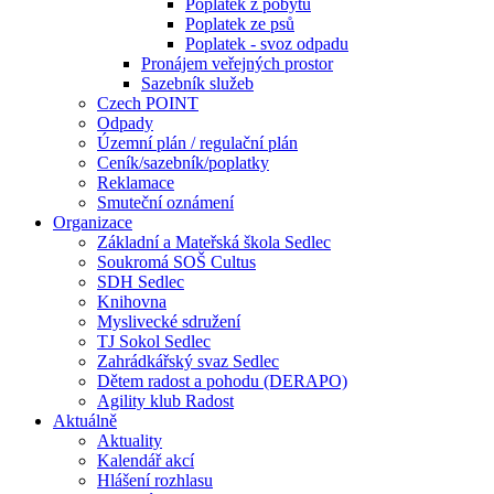
Poplatek z pobytu
Poplatek ze psů
Poplatek - svoz odpadu
Pronájem veřejných prostor
Sazebník služeb
Czech POINT
Odpady
Územní plán / regulační plán
Ceník/sazebník/poplatky
Reklamace
Smuteční oznámení
Organizace
Základní a Mateřská škola Sedlec
Soukromá SOŠ Cultus
SDH Sedlec
Knihovna
Myslivecké sdružení
TJ Sokol Sedlec
Zahrádkářský svaz Sedlec
Dětem radost a pohodu (DERAPO)
Agility klub Radost
Aktuálně
Aktuality
Kalendář akcí
Hlášení rozhlasu