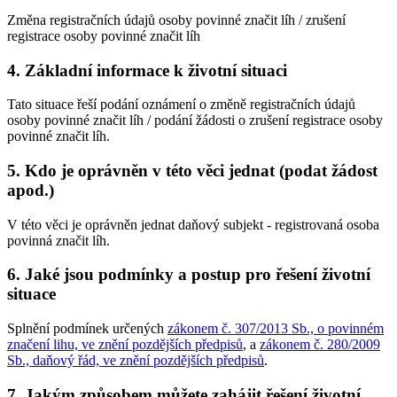
Změna registračních údajů osoby povinné značit líh / zrušení
registrace osoby povinné značit líh
4.
Základní informace k životní situaci
Tato situace řeší podání oznámení o změně registračních údajů
osoby povinné značit líh / podání žádosti o zrušení registrace osoby
povinné značit líh.
5.
Kdo je oprávněn v této věci jednat (podat žádost
apod.)
V této věci je oprávněn jednat daňový subjekt - registrovaná osoba
povinná značit líh.
6.
Jaké jsou podmínky a postup pro řešení životní
situace
Splnění podmínek určených
zákonem č. 307/2013 Sb., o povinném
značení lihu, ve znění pozdějších předpisů
, a
zákonem č. 280/2009
Sb., daňový řád, ve znění pozdějších předpisů
.
7.
Jakým způsobem můžete zahájit řešení životní