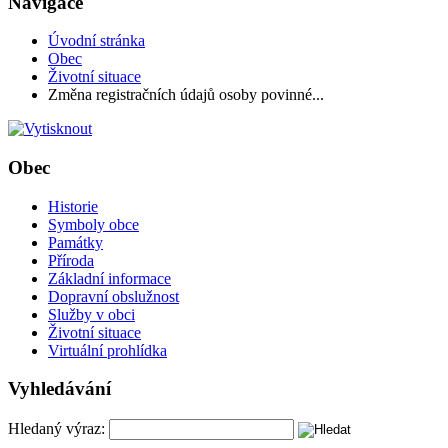
Navigace
Úvodní stránka
Obec
Životní situace
Změna registračních údajů osoby povinné...
Obec
Historie
Symboly obce
Památky
Příroda
Základní informace
Dopravní obslužnost
Služby v obci
Životní situace
Virtuální prohlídka
Vyhledávání
Hledaný výraz: