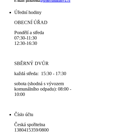
E-mail: podatelna
@sedlecumikulova.cz
Úřední hodiny
OBECNÍ ÚŘAD
Pondělí a středa
07:30-11:30
12:30-16:30
SBĚRNÝ DVŮR
každá středa: 15:30 - 17:30
sobota (shodná s vývozem
komunálního odpadu): 08:00 -
10:00
Číslo účtu
Česká spořitelna
1380415359/0800