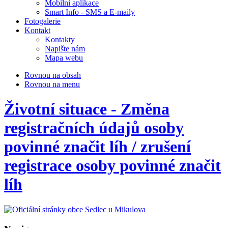
Mobilní aplikace
Smart Info - SMS a E-maily
Fotogalerie
Kontakt
Kontakty
Napište nám
Mapa webu
Rovnou na obsah
Rovnou na menu
Životní situace - Změna
registračních údajů osoby
povinné značit líh / zrušení
registrace osoby povinné značit
líh