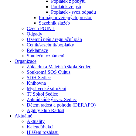
Poplatek z pobytu
Poplatek ze psů
Poplatek - svoz odpadu
Pronájem veřejných prostor
Sazebník služeb
Czech POINT
Odpady
Územní plán / regulační plán
Ceník/sazebník/poplatky
Reklamace
Smuteční oznámení
Organizace
Základní a Mateřská škola Sedlec
Soukromá SOŠ Cultus
SDH Sedlec
Knihovna
Myslivecké sdružení
TJ Sokol Sedlec
Zahrádkářský svaz Sedlec
Dětem radost a pohodu (DERAPO)
Agility klub Radost
Aktuálně
Aktuality
Kalendář akcí
Hlášení rozhlasu