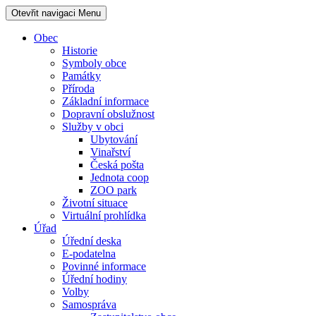
Otevřit navigaci
Menu
Obec
Historie
Symboly obce
Památky
Příroda
Základní informace
Dopravní obslužnost
Služby v obci
Ubytování
Vinařství
Česká pošta
Jednota coop
ZOO park
Životní situace
Virtuální prohlídka
Úřad
Úřední deska
E-podatelna
Povinné informace
Úřední hodiny
Volby
Samospráva