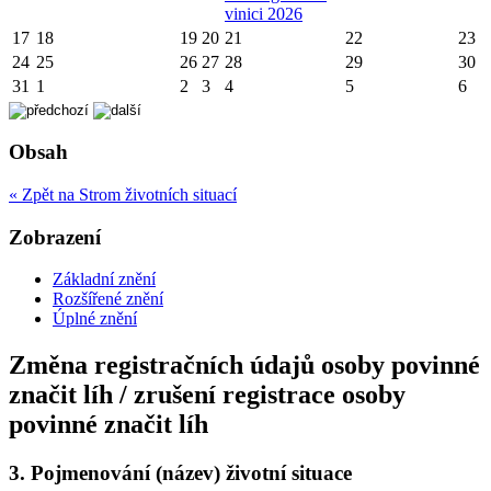
vinici 2026
17
18
19
20
21
22
23
24
25
26
27
28
29
30
31
1
2
3
4
5
6
Obsah
« Zpět na Strom životních situací
Zobrazení
Základní znění
Rozšířené znění
Úplné znění
Změna registračních údajů osoby povinné
značit líh / zrušení registrace osoby
povinné značit líh
3.
Pojmenování (název) životní situace