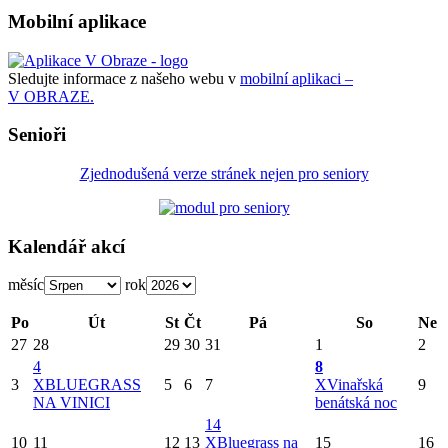
Mobilní aplikace
Sledujte informace z našeho webu v
mobilní aplikaci –
V OBRAZE.
Senioři
Zjednodušená verze stránek nejen pro seniory
Kalendář akcí
měsíc
rok
Po
Út
St
Čt
Pá
So
Ne
27
28
29
30
31
1
2
4
8
3
X
BLUEGRASS
5
6
7
X
Vinařská
9
NA VINICI
benátská noc
14
10
11
12
13
X
Bluegrass na
15
16