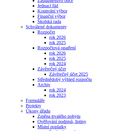
Zastupitelstvo obce
Jednací řád
Kontrolní výbor
Finanční výbor
Školská rada
Schválené dokumenty
Rozpočet
rok 2026
rok 2025
Rozpočtová opatření
rok 2026
rok 2025
rok 2024
Závěrečný účet
Závěrečný účet 2025
Střednědobý výhled rozpočtu
Archiv
rok 2024
rok 2023
Formuláře
Projekty
Úkony úřadu
Změna trvalého pobytu
Ověřování podpisů, listiny
Místní poplatky