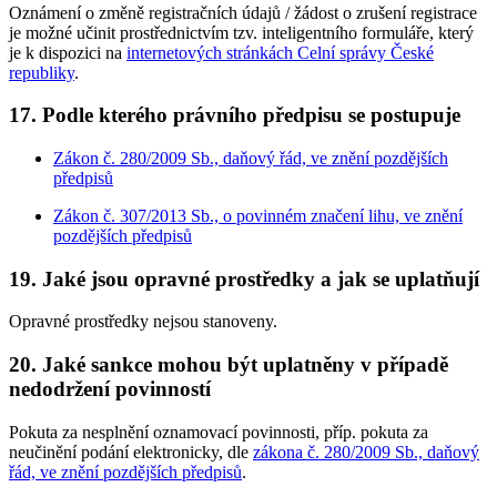
Oznámení o změně registračních údajů / žádost o zrušení registrace
je možné učinit prostřednictvím tzv. inteligentního formuláře, který
je k dispozici na
internetových stránkách Celní správy České
republiky
.
17.
Podle kterého právního předpisu se postupuje
Zákon č. 280/2009 Sb., daňový řád, ve znění pozdějších
předpisů
Zákon č. 307/2013 Sb., o povinném značení lihu, ve znění
pozdějších předpisů
19.
Jaké jsou opravné prostředky a jak se uplatňují
Opravné prostředky nejsou stanoveny.
20.
Jaké sankce mohou být uplatněny v případě
nedodržení povinností
Pokuta za nesplnění oznamovací povinnosti, příp. pokuta za
neučinění podání elektronicky, dle
zákona č. 280/2009 Sb., daňový
řád, ve znění pozdějších předpisů
.