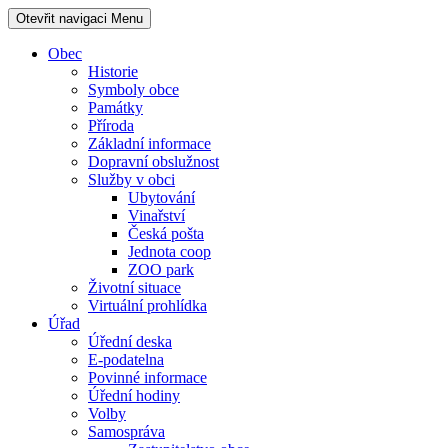
Otevřit navigaci
Menu
Obec
Historie
Symboly obce
Památky
Příroda
Základní informace
Dopravní obslužnost
Služby v obci
Ubytování
Vinařství
Česká pošta
Jednota coop
ZOO park
Životní situace
Virtuální prohlídka
Úřad
Úřední deska
E-podatelna
Povinné informace
Úřední hodiny
Volby
Samospráva