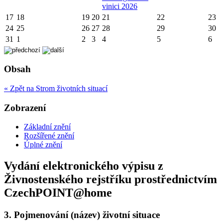
vinici 2026
17
18
19
20
21
22
23
24
25
26
27
28
29
30
31
1
2
3
4
5
6
Obsah
« Zpět na Strom životních situací
Zobrazení
Základní znění
Rozšířené znění
Úplné znění
Vydání elektronického výpisu z
Živnostenského rejstříku prostřednictvím
CzechPOINT@home
3.
Pojmenování (název) životní situace