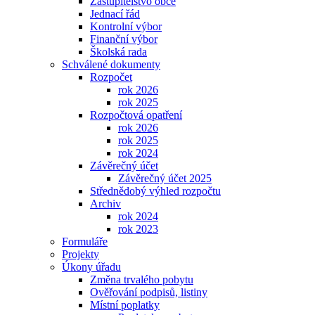
Zastupitelstvo obce
Jednací řád
Kontrolní výbor
Finanční výbor
Školská rada
Schválené dokumenty
Rozpočet
rok 2026
rok 2025
Rozpočtová opatření
rok 2026
rok 2025
rok 2024
Závěrečný účet
Závěrečný účet 2025
Střednědobý výhled rozpočtu
Archiv
rok 2024
rok 2023
Formuláře
Projekty
Úkony úřadu
Změna trvalého pobytu
Ověřování podpisů, listiny
Místní poplatky