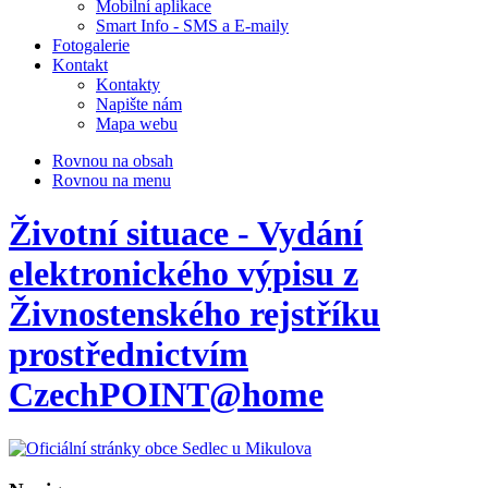
Mobilní aplikace
Smart Info - SMS a E-maily
Fotogalerie
Kontakt
Kontakty
Napište nám
Mapa webu
Rovnou na obsah
Rovnou na menu
Životní situace - Vydání
elektronického výpisu z
Živnostenského rejstříku
prostřednictvím
CzechPOINT@home