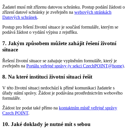
Žadatel musí mít zřízenu datovou schránku. Postup podání žádosti o
zřízení datové schránky je zveřejněn na
webových stránkách
Datových schránek
.
Postup pro řešení životní situace je součástí formuláře, kterým se
podává žádost o vydání výpisu z rejstříku.
7.
Jakým způsobem můžete zahájit řešení životní
situace
Řešení životní situace se zahajuje vyplněním formuláře, který je
zveřejněn na
Portálu veřejné správy (v sekci CzechPOINT@home)
.
8.
Na které instituci životní situaci řešit
V této životní situaci nedochází k přímé komunikaci žadatele s
úřady státní správy. Žádost je podávána prostřednictvím webového
formuláře.
Žádost lze podat také přímo na
kontaktním místě veřejné správy
Czech POINT
.
10.
Jaké doklady je nutné mít s sebou