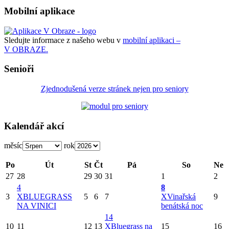
Mobilní aplikace
Sledujte informace z našeho webu v
mobilní aplikaci –
V OBRAZE.
Senioři
Zjednodušená verze stránek nejen pro seniory
Kalendář akcí
měsíc
rok
Po
Út
St
Čt
Pá
So
Ne
27
28
29
30
31
1
2
4
8
3
X
BLUEGRASS
5
6
7
X
Vinařská
9
NA VINICI
benátská noc
14
10
11
12
13
X
Bluegrass na
15
16