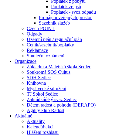
Poplatek z pobytu
Poplatek ze psů
Poplatek - svoz odpadu
Pronájem veřejných prostor
Sazebník služeb
Czech POINT
Odpady
Územní plán / regulační plán
Ceník/sazebník/poplatky
Reklamace
Smuteční oznámení
Organizace
Základní a Mateřská škola Sedlec
Soukromá SOŠ Cultus
SDH Sedlec
Knihovna
Myslivecké sdružení
TJ Sokol Sedlec
Zahrádkářský svaz Sedlec
Dětem radost a pohodu (DERAPO)
Agility klub Radost
Aktuálně
Aktuality
Kalendář akcí
Hlášení rozhlasu