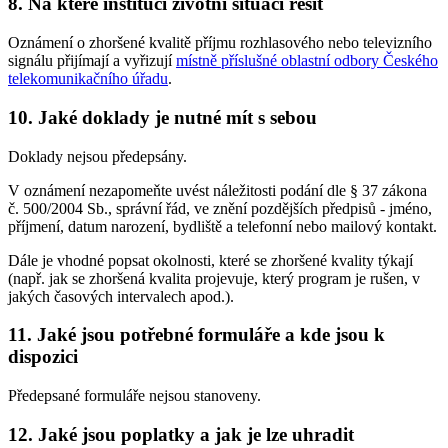
8.
Na které instituci životní situaci řešit
Oznámení o zhoršené kvalitě příjmu rozhlasového nebo televizního
signálu přijímají a vyřizují
místně příslušné oblastní odbory Českého
telekomunikačního úřadu
.
10.
Jaké doklady je nutné mít s sebou
Doklady nejsou předepsány.
V oznámení nezapomeňte uvést náležitosti podání dle § 37 zákona
č. 500/2004 Sb., správní řád, ve znění pozdějších předpisů - jméno,
příjmení, datum narození, bydliště a telefonní nebo mailový kontakt.
Dále je vhodné popsat okolnosti, které se zhoršené kvality týkají
(např. jak se zhoršená kvalita projevuje, který program je rušen, v
jakých časových intervalech apod.).
11.
Jaké jsou potřebné formuláře a kde jsou k
dispozici
Předepsané formuláře nejsou stanoveny.
12.
Jaké jsou poplatky a jak je lze uhradit