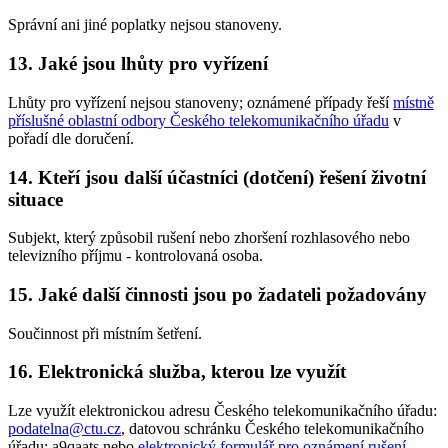
Správní ani jiné poplatky nejsou stanoveny.
13.
Jaké jsou lhůty pro vyřízení
Lhůty pro vyřízení nejsou stanoveny; oznámené případy řeší
místně
příslušné oblastní odbory Českého telekomunikačního úřadu
v
pořadí dle doručení.
14.
Kteří jsou další účastníci (dotčení) řešení životní
situace
Subjekt, který způsobil rušení nebo zhoršení rozhlasového nebo
televizního příjmu - kontrolovaná osoba.
15.
Jaké další činnosti jsou po žadateli požadovány
Součinnost při místním šetření.
16.
Elektronická služba, kterou lze využít
Lze využít elektronickou adresu Českého telekomunikačního úřadu:
podatelna@ctu.cz
, datovou schránku Českého telekomunikačního
úřadu:
a9qaats
nebo
elektronický formulář pro oznámení rušení