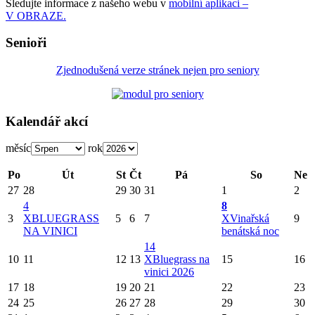
Sledujte informace z našeho webu v
mobilní aplikaci –
V OBRAZE.
Senioři
Zjednodušená verze stránek nejen pro seniory
Kalendář akcí
měsíc
rok
Po
Út
St
Čt
Pá
So
Ne
27
28
29
30
31
1
2
4
8
3
X
BLUEGRASS
5
6
7
X
Vinařská
9
NA VINICI
benátská noc
14
10
11
12
13
X
Bluegrass na
15
16
vinici 2026
17
18
19
20
21
22
23
24
25
26
27
28
29
30