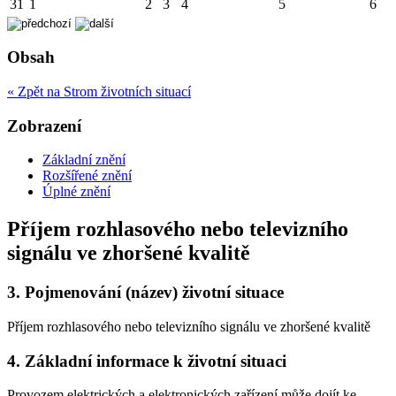
31
1
2
3
4
5
6
Obsah
« Zpět na Strom životních situací
Zobrazení
Základní znění
Rozšířené znění
Úplné znění
Příjem rozhlasového nebo televizního
signálu ve zhoršené kvalitě
3.
Pojmenování (název) životní situace
Příjem rozhlasového nebo televizního signálu ve zhoršené kvalitě
4.
Základní informace k životní situaci
Provozem elektrických a elektronických zařízení může dojít ke