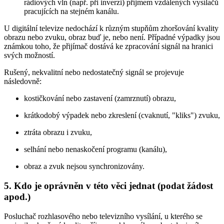
rádiových vln (např. při inverzi) příjmem vzdálených vysílačů
pracujících na stejném kanálu.
U digitální televize nedochází k různým stupňům zhoršování kvality
obrazu nebo zvuku, obraz buď je, nebo není. Případné výpadky jsou
známkou toho, že přijímač dostává ke zpracování signál na hranici
svých možností.
Rušený, nekvalitní nebo nedostatečný signál se projevuje
následovně:
kostičkování nebo zastavení (zamrznutí) obrazu,
krátkodobý výpadek nebo zkreslení (cvaknutí, "kliks") zvuku,
ztráta obrazu i zvuku,
selhání nebo nenaskočení programu (kanálu),
obraz a zvuk nejsou synchronizovány.
5.
Kdo je oprávněn v této věci jednat (podat žádost
apod.)
Posluchač rozhlasového nebo televizního vysílání, u kterého se