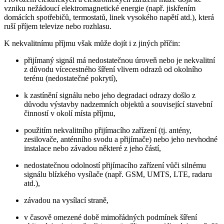
vzniku nežádoucí elektromagnetické energie (např. jiskřením
domácích spotřebičů, termostatů, linek vysokého napětí atd.), která
ruší příjem televize nebo rozhlasu.
K nekvalitnímu příjmu však může dojít i z jiných příčin:
přijímaný signál má nedostatečnou úroveň nebo je nekvalitní
z důvodu vícecestného šíření vlivem odrazů od okolního
terénu (nedostatečné pokrytí),
k zastínění signálu nebo jeho degradaci odrazy došlo z
důvodu výstavby nadzemních objektů a související stavební
činností v okolí místa příjmu,
použitím nekvalitního přijímacího zařízení (tj. antény,
zesilovače, anténního svodu a přijímače) nebo jeho nevhodné
instalace nebo závadou některé z jeho částí,
nedostatečnou odolností přijímacího zařízení vůči silnému
signálu blízkého vysílače (např. GSM, UMTS, LTE, radaru
atd.),
závadou na vysílací straně,
v časově omezené době mimořádných podmínek šíření