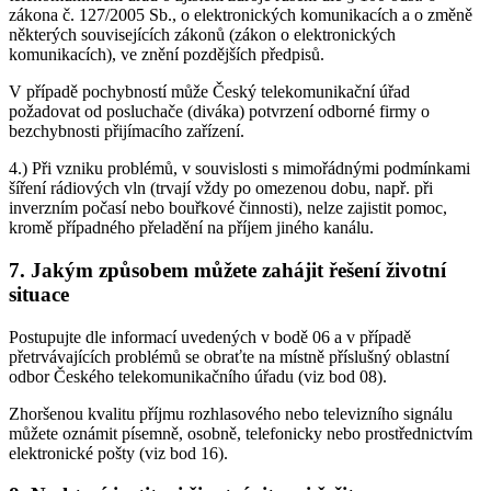
zákona č. 127/2005 Sb., o elektronických komunikacích a o změně
některých souvisejících zákonů (zákon o elektronických
komunikacích), ve znění pozdějších předpisů.
V případě pochybností může Český telekomunikační úřad
požadovat od posluchače (diváka) potvrzení odborné firmy o
bezchybnosti přijímacího zařízení.
4.) Při vzniku problémů, v souvislosti s mimořádnými podmínkami
šíření rádiových vln (trvají vždy po omezenou dobu, např. při
inverzním počasí nebo bouřkové činnosti), nelze zajistit pomoc,
kromě případného přeladění na příjem jiného kanálu.
7.
Jakým způsobem můžete zahájit řešení životní
situace
Postupujte dle informací uvedených v bodě 06 a v případě
přetrvávajících problémů se obraťte na místně příslušný oblastní
odbor Českého telekomunikačního úřadu (viz bod 08).
Zhoršenou kvalitu příjmu rozhlasového nebo televizního signálu
můžete oznámit písemně, osobně, telefonicky nebo prostřednictvím
elektronické pošty (viz bod 16).