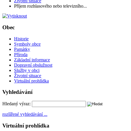
Životní situace
Příjem rozhlasového nebo televizního...
Obec
Historie
Symboly obce
Památky
Příroda
Základní informace
Dopravní obslužnost
Služby v obci
Životní situace
Virtuální prohlídka
Vyhledávání
Hledaný výraz:
rozšířené vyhledávání ...
Virtuální prohlídka