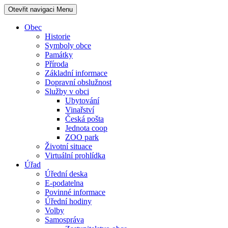
Otevřit navigaci
Menu
Obec
Historie
Symboly obce
Památky
Příroda
Základní informace
Dopravní obslužnost
Služby v obci
Ubytování
Vinařství
Česká pošta
Jednota coop
ZOO park
Životní situace
Virtuální prohlídka
Úřad
Úřední deska
E-podatelna
Povinné informace
Úřední hodiny
Volby
Samospráva