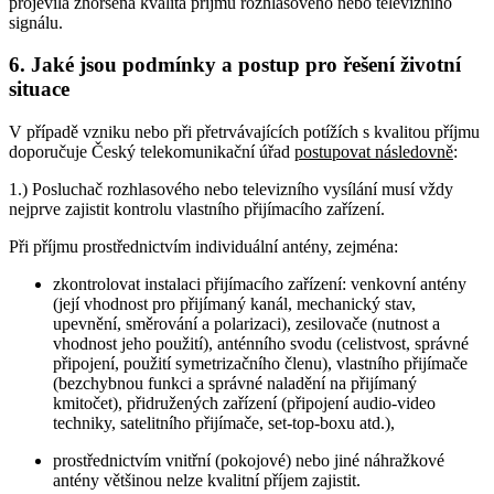
projevila zhoršená kvalita příjmu rozhlasového nebo televizního
signálu.
6.
Jaké jsou podmínky a postup pro řešení životní
situace
V případě vzniku nebo při přetrvávajících potížích s kvalitou příjmu
doporučuje Český telekomunikační úřad
postupovat následovně
:
1.) Posluchač rozhlasového nebo televizního vysílání musí vždy
nejprve zajistit kontrolu vlastního přijímacího zařízení.
Při příjmu prostřednictvím individuální antény, zejména:
zkontrolovat instalaci přijímacího zařízení: venkovní antény
(její vhodnost pro přijímaný kanál, mechanický stav,
upevnění, směrování a polarizaci), zesilovače (nutnost a
vhodnost jeho použití), anténního svodu (celistvost, správné
připojení, použití symetrizačního členu), vlastního přijímače
(bezchybnou funkci a správné naladění na přijímaný
kmitočet), přidružených zařízení (připojení audio-video
techniky, satelitního přijímače, set-top-boxu atd.),
prostřednictvím vnitřní (pokojové) nebo jiné náhražkové
antény většinou nelze kvalitní příjem zajistit.