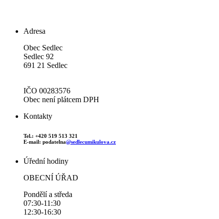
Adresa
Obec Sedlec
Sedlec 92
691 21 Sedlec
IČO 00283576
Obec není plátcem DPH
Kontakty
Tel.: +420 519 513 321
E-mail: podatelna
@sedlecumikulova.cz
Úřední hodiny
OBECNÍ ÚŘAD
Pondělí a středa
07:30-11:30
12:30-16:30