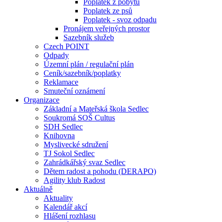
Poplatek z pobytu
Poplatek ze psů
Poplatek - svoz odpadu
Pronájem veřejných prostor
Sazebník služeb
Czech POINT
Odpady
Územní plán / regulační plán
Ceník/sazebník/poplatky
Reklamace
Smuteční oznámení
Organizace
Základní a Mateřská škola Sedlec
Soukromá SOŠ Cultus
SDH Sedlec
Knihovna
Myslivecké sdružení
TJ Sokol Sedlec
Zahrádkářský svaz Sedlec
Dětem radost a pohodu (DERAPO)
Agility klub Radost
Aktuálně
Aktuality
Kalendář akcí
Hlášení rozhlasu