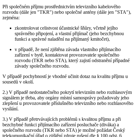
Při společném příjmu prostřednictvím televizního kabelového
rozvodu (dále jen "TKR") nebo společné antény (dále jen "STA"),
zejména:
zkontrolovat celistvost účastnické šňůry, včetně jejího
správného připojení, a vlastní přijímač (jeho bezchybnou
funkci a správné naladění na přijímaný kmitočet),
v případě, že není zjištěna závada vlastního přijímacího
zařízení v bytě, kontaktovat provozovatele společného
rozvodu (TKR nebo STA), který zajistí odstranění případné
závady společného rozvodu.
V případě pochybností je vhodné učinit dotaz na kvalitu příjmu u
sousedů v okolí.
2.) V případě nedostatečného pokrytí televizním nebo rozhlasovým
signálem je třeba, aby orgány místní samosprávy požadovaly jeho
zlepšení u provozovatele příslušného televizního nebo rozhlasového
vysílání.
3.) V případě přetrvávajících problémů s kvalitou příjmu a při
bezchybné funkci přijímacího zařízení posluchače (diváka) a
společného rozvodu (TKR nebo STA) je možné požádat Český
telekomunikační úřad o zjištění zdroje rušení dle § 100 odst. 6