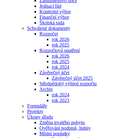
Zastupitelstvo obce
Jednací řád
Kontrolní výbor
Finanční výbor
Školská rada
Schválené dokumenty
Rozpočet
rok 2026
rok 2025
Rozpočtová opatření
rok 2026
rok 2025
rok 2024
Závěrečný účet
Závěrečný účet 2025
Střednědobý výhled rozpočtu
Archiv
rok 2024
rok 2023
Formuláře
Projekty
Úkony úřadu
Změna trvalého pobytu
Ověřování podpisů, listiny
Místní poplatky