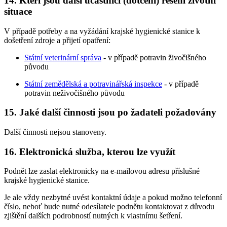
14.
Kteří jsou další účastníci (dotčení) řešení životní
situace
V případě potřeby a na vyžádání krajské hygienické stanice k
došetření zdroje a přijetí opatření:
Státní veterinární správa
- v případě potravin živočišného
původu
Státní zemědělská a potravinářská inspekce
- v případě
potravin neživočišného původu
15.
Jaké další činnosti jsou po žadateli požadovány
Další činnosti nejsou stanoveny.
16.
Elektronická služba, kterou lze využít
Podnět lze zaslat elektronicky na e-mailovou adresu příslušné
krajské hygienické stanice.
Je ale vždy nezbytné uvést kontaktní údaje a pokud možno telefonní
číslo, neboť bude nutné odesílatele podnětu kontaktovat z důvodu
zjištění dalších podrobností nutných k vlastnímu šetření.