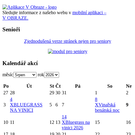
Sledujte informace z našeho webu v
mobilní aplikaci –
V OBRAZE.
Senioři
Zjednodušená verze stránek nejen pro seniory
Kalendář akcí
měsíc
rok
Po
Út
St
Čt
Pá
So
Ne
27
28
29
30
31
1
2
4
8
3
X
BLUEGRASS
5
6
7
X
Vinařská
9
NA VINICI
benátská noc
14
10
11
12
13
X
Bluegrass na
15
16
vinici 2026
17
18
19
20
21
22
23