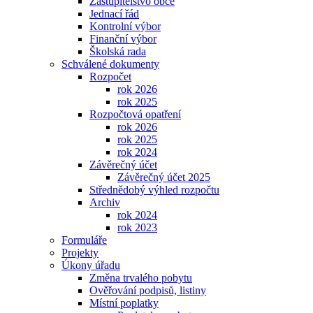
Zastupitelstvo obce
Jednací řád
Kontrolní výbor
Finanční výbor
Školská rada
Schválené dokumenty
Rozpočet
rok 2026
rok 2025
Rozpočtová opatření
rok 2026
rok 2025
rok 2024
Závěrečný účet
Závěrečný účet 2025
Střednědobý výhled rozpočtu
Archiv
rok 2024
rok 2023
Formuláře
Projekty
Úkony úřadu
Změna trvalého pobytu
Ověřování podpisů, listiny
Místní poplatky