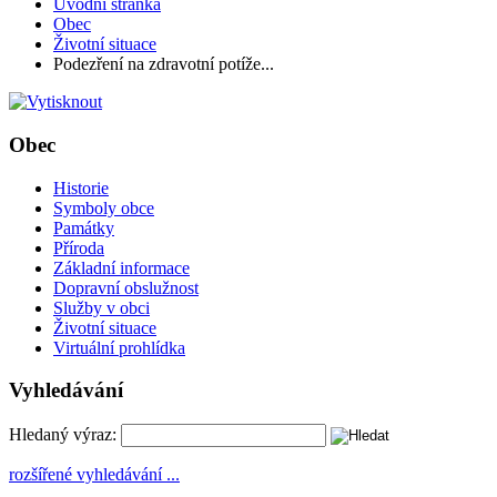
Úvodní stránka
Obec
Životní situace
Podezření na zdravotní potíže...
Obec
Historie
Symboly obce
Památky
Příroda
Základní informace
Dopravní obslužnost
Služby v obci
Životní situace
Virtuální prohlídka
Vyhledávání
Hledaný výraz:
rozšířené vyhledávání ...