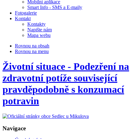
Mobilní aplikace
Smart Info - SMS a E-maily
Fotogalerie
Kontakt
Kontakty
Napište nám
Mapa webu
Rovnou na obsah
Rovnou na menu
Životní situace - Podezření na
zdravotní potíže související
pravděpodobně s konzumací
potravin
Navigace