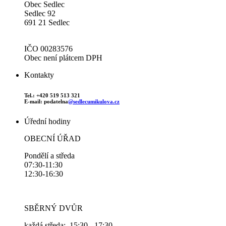
Obec Sedlec
Sedlec 92
691 21 Sedlec
IČO 00283576
Obec není plátcem DPH
Kontakty
Tel.: +420 519 513 321
E-mail: podatelna
@sedlecumikulova.cz
Úřední hodiny
OBECNÍ ÚŘAD
Pondělí a středa
07:30-11:30
12:30-16:30
SBĚRNÝ DVŮR
každá středa: 15:30 - 17:30