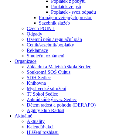
Poplatek z pobytu
Poplatek ze psů
Poplatek - svoz odpadu
Pronájem veřejných prostor
Sazebník služeb
Czech POINT
Odpady
Územní plán / regulační plán
Ceník/sazebník/poplatky
Reklamace
Smuteční oznámení
Organizace
Základní a Mateřská škola Sedlec
Soukromá SOŠ Cultus
SDH Sedlec
Knihovna
Myslivecké sdružení
TJ Sokol Sedlec
Zahrádkářský svaz Sedlec
Dětem radost a pohodu (DERAPO)
Agility klub Radost
Aktuálně
Aktuality
Kalendář akcí
Hlášení rozhlasu