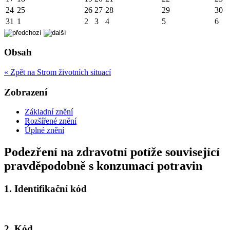
24
25
26
27
28
29
30
31
1
2
3
4
5
6
Obsah
« Zpět na Strom životních situací
Zobrazení
Základní znění
Rozšířené znění
Úplné znění
Podezření na zdravotní potíže související
pravděpodobně s konzumací potravin
1.
Identifikační kód
2.
Kód