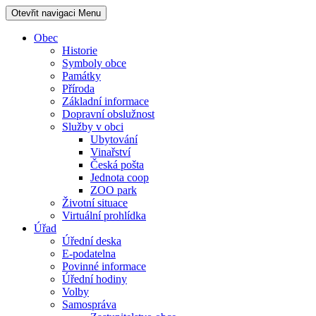
Otevřit navigaci
Menu
Obec
Historie
Symboly obce
Památky
Příroda
Základní informace
Dopravní obslužnost
Služby v obci
Ubytování
Vinařství
Česká pošta
Jednota coop
ZOO park
Životní situace
Virtuální prohlídka
Úřad
Úřední deska
E-podatelna
Povinné informace
Úřední hodiny
Volby
Samospráva