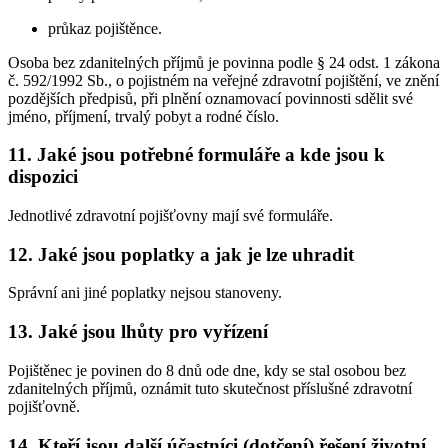
průkaz pojištěnce.
Osoba bez zdanitelných příjmů je povinna podle § 24 odst. 1 zákona
č. 592/1992 Sb., o pojistném na veřejné zdravotní pojištění, ve znění
pozdějších předpisů, při plnění oznamovací povinnosti sdělit své
jméno, příjmení, trvalý pobyt a rodné číslo.
11.
Jaké jsou potřebné formuláře a kde jsou k
dispozici
Jednotlivé zdravotní pojišťovny mají své formuláře.
12.
Jaké jsou poplatky a jak je lze uhradit
Správní ani jiné poplatky nejsou stanoveny.
13.
Jaké jsou lhůty pro vyřízení
Pojištěnec je povinen do 8 dnů ode dne, kdy se stal osobou bez
zdanitelných příjmů, oznámit tuto skutečnost příslušné zdravotní
pojišťovně.
14.
Kteří jsou další účastníci (dotčení) řešení životní