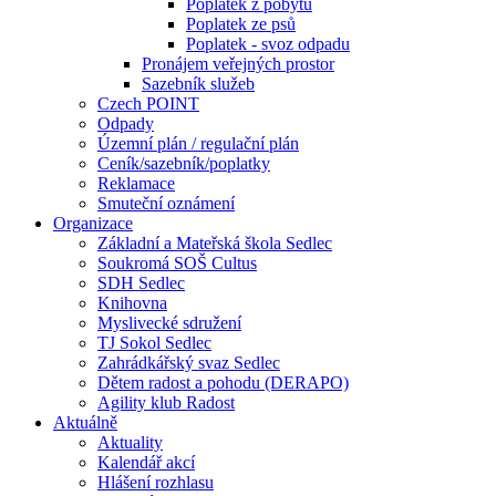
Poplatek z pobytu
Poplatek ze psů
Poplatek - svoz odpadu
Pronájem veřejných prostor
Sazebník služeb
Czech POINT
Odpady
Územní plán / regulační plán
Ceník/sazebník/poplatky
Reklamace
Smuteční oznámení
Organizace
Základní a Mateřská škola Sedlec
Soukromá SOŠ Cultus
SDH Sedlec
Knihovna
Myslivecké sdružení
TJ Sokol Sedlec
Zahrádkářský svaz Sedlec
Dětem radost a pohodu (DERAPO)
Agility klub Radost
Aktuálně
Aktuality
Kalendář akcí
Hlášení rozhlasu