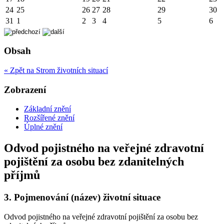
24
25
26
27
28
29
30
31
1
2
3
4
5
6
Obsah
« Zpět na Strom životních situací
Zobrazení
Základní znění
Rozšířené znění
Úplné znění
Odvod pojistného na veřejné zdravotní
pojištění za osobu bez zdanitelných
příjmů
3.
Pojmenování (název) životní situace
Odvod pojistného na veřejné zdravotní pojištění za osobu bez