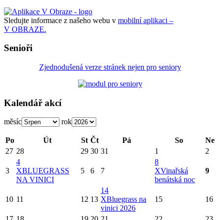
Sledujte informace z našeho webu v
mobilní aplikaci –
V OBRAZE.
Senioři
Zjednodušená verze stránek nejen pro seniory
Kalendář akcí
měsíc
rok
Po
Út
St
Čt
Pá
So
Ne
27
28
29
30
31
1
2
4
8
3
X
BLUEGRASS
5
6
7
X
Vinařská
9
NA VINICI
benátská noc
14
10
11
12
13
X
Bluegrass na
15
16
vinici 2026
17
18
19
20
21
22
23