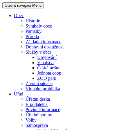
Otevřit navigaci
Menu
Obec
Historie
Symboly obce
Památky
Příroda
Základní informace
Dopravní obslužnost
Služby v obci
Ubytování
Vinařství
Česká pošta
Jednota coop
ZOO park
Životní situace
Virtuální prohlídka
Úřad
Úřední deska
E-podatelna
Povinné informace
Úřední hodiny
Volby
Samospráva