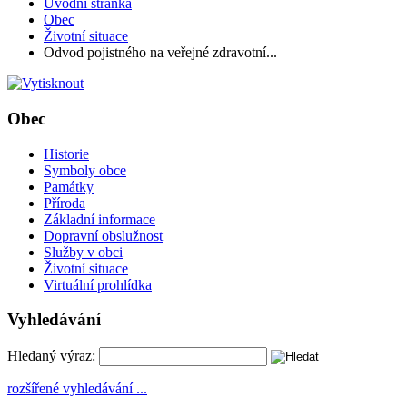
Úvodní stránka
Obec
Životní situace
Odvod pojistného na veřejné zdravotní...
Obec
Historie
Symboly obce
Památky
Příroda
Základní informace
Dopravní obslužnost
Služby v obci
Životní situace
Virtuální prohlídka
Vyhledávání
Hledaný výraz:
rozšířené vyhledávání ...