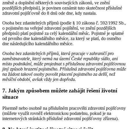
změně a doplnění některých souvisejících zákonů, ve znění
pozdějších předpisů], je povinen oznámit tuto skutečnost příslušné
zdravotní pojišťovně do 8 dnů ode dne, kdy nastala.
Osoba bez zdanitelných příjmů (podle § 10 zákona č. 592/1992 Sb.,
o pojistném na veřejné zdravotní pojištění, ve znění pozdějších
předpisů) platí pojistné za celý kalendářní měsíc. Pojistné je splatné
od prvního dne kalendářního měsíce, za který se platí, do osmého
dne následujícího kalendářního měsíce.
Osoba bez zdanitelných příjmů, která pracuje v zahraničí pro
zaměstnavatele, který nemá na území České republiky sídlo, ani
místo podnikání, může projednat s příslušnou zdravotní pojišťovnou
jiný způsob hrazení pojistného. Příslušná zdravotní pojišťovna může
na žádost takové osoby povolit placení pojistného za delší, než
měsíční období, avšak vždy jen dopředu.
7.
Jakým způsobem můžete zahájit řešení životní
situace
Písemně nebo osobně na příslušném pracovišti zdravotní pojišťovny
(můžete využít rovněž elektronickou podatelnu, pokud je na
internetových stránkách příslušné zdravotní pojišťovny zřízena).