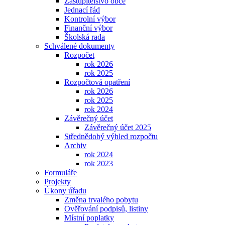
Zastupitelstvo obce
Jednací řád
Kontrolní výbor
Finanční výbor
Školská rada
Schválené dokumenty
Rozpočet
rok 2026
rok 2025
Rozpočtová opatření
rok 2026
rok 2025
rok 2024
Závěrečný účet
Závěrečný účet 2025
Střednědobý výhled rozpočtu
Archiv
rok 2024
rok 2023
Formuláře
Projekty
Úkony úřadu
Změna trvalého pobytu
Ověřování podpisů, listiny
Místní poplatky