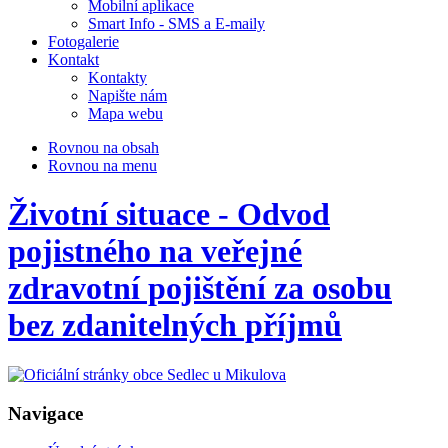
Mobilní aplikace
Smart Info - SMS a E-maily
Fotogalerie
Kontakt
Kontakty
Napište nám
Mapa webu
Rovnou na obsah
Rovnou na menu
Životní situace - Odvod
pojistného na veřejné
zdravotní pojištění za osobu
bez zdanitelných příjmů
Navigace