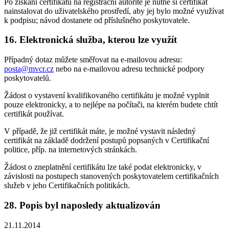
Po získání certifikátu na registrační autoritě je nutné si certifikát
nainstalovat do uživatelského prostředí, aby jej bylo možné využívat
k podpisu; návod dostanete od příslušného poskytovatele.
16.
Elektronická služba, kterou lze využít
Případný dotaz můžete směřovat na e-mailovou adresu:
posta@mvcr.cz
nebo na e-mailovou adresu technické podpory
poskytovatelů.
Žádost o vystavení kvalifikovaného certifikátu je možné vyplnit
pouze elektronicky, a to nejlépe na počítači, na kterém budete chtít
certifikát používat.
V případě, že již certifikát máte, je možné vystavit následný
certifikát na základě dodržení postupů popsaných v Certifikační
politice, příp. na internetových stránkách.
Žádost o zneplatnění certifikátu lze také podat elektronicky, v
závislosti na postupech stanovených poskytovatelem certifikačních
služeb v jeho Certifikačních politikách.
28.
Popis byl naposledy aktualizován
21.11.2014