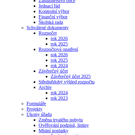
Zastupitelstvo obce
Jednací řád
Kontrolní výbor
Finanční výbor
Školská rada
Schválené dokumenty
Rozpočet
rok 2026
rok 2025
Rozpočtová opatření
rok 2026
rok 2025
rok 2024
Závěrečný účet
Závěrečný účet 2025
Střednědobý výhled rozpočtu
Archiv
rok 2024
rok 2023
Formuláře
Projekty
Úkony úřadu
Změna trvalého pobytu
Ověřování podpisů, listiny
Místní poplatky