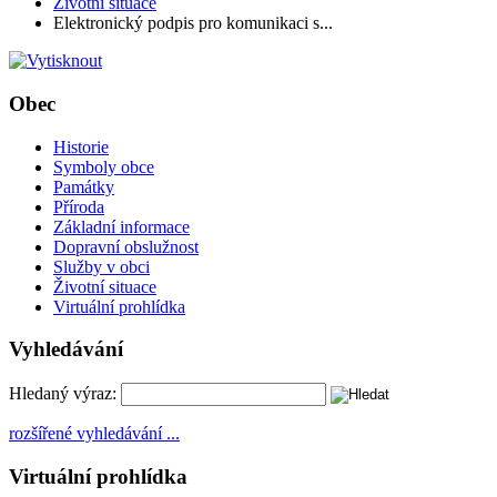
Životní situace
Elektronický podpis pro komunikaci s...
Obec
Historie
Symboly obce
Památky
Příroda
Základní informace
Dopravní obslužnost
Služby v obci
Životní situace
Virtuální prohlídka
Vyhledávání
Hledaný výraz:
rozšířené vyhledávání ...
Virtuální prohlídka