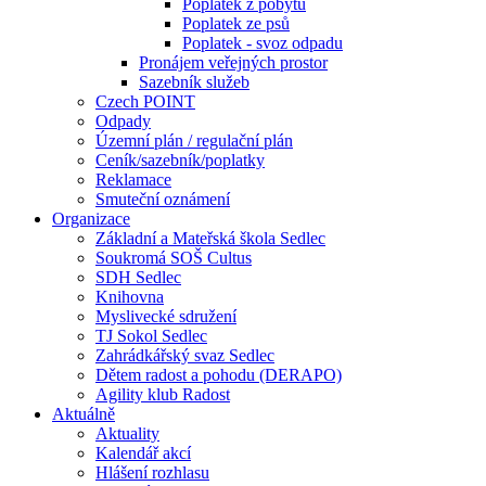
Poplatek z pobytu
Poplatek ze psů
Poplatek - svoz odpadu
Pronájem veřejných prostor
Sazebník služeb
Czech POINT
Odpady
Územní plán / regulační plán
Ceník/sazebník/poplatky
Reklamace
Smuteční oznámení
Organizace
Základní a Mateřská škola Sedlec
Soukromá SOŠ Cultus
SDH Sedlec
Knihovna
Myslivecké sdružení
TJ Sokol Sedlec
Zahrádkářský svaz Sedlec
Dětem radost a pohodu (DERAPO)
Agility klub Radost
Aktuálně
Aktuality
Kalendář akcí
Hlášení rozhlasu