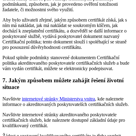
podmínkami, způsobem, jak je provedeno ověření totožnosti
žadatele, či možnostmi svého využití.
Aby bylo uživateli zřejmé, jakým způsobem certifikát získá, jak s
ním má nakládat, jak má nakládat se soukromým klíčem, jak
dochází k zneplatnění certifikátu, a dozvěděl se další informace o
poskytované službě, vydává poskytovatel dokument nazvaný
Certifikační politika; tento dokument slouží i spoléhající se straně
pro posouzení důvěryhodnosti certifikátu.
Pokud splníte podmínky stanovené dokumentem Certifikační
politika akreditovaného poskytovatele certifikačních služeb a bude
vám vydán certifikát, můžete se elektronicky podepisovat.
7.
Jakým způsobem můžete zahájit řešení životní
situace
Navštivte
internetové stránky Ministerstva vnitra
, kde naleznete
informace o akreditovaných poskytovatelích certifikačních služeb.
Navštivte internetové stránky akreditovaného poskytovatele
certifikačních služeb, kde naleznete dostupné základní údaje pro
kvalifikovaný certifikát.
Žádost o vystavení kvalifikovaného certifikátu je třeba vyplnit