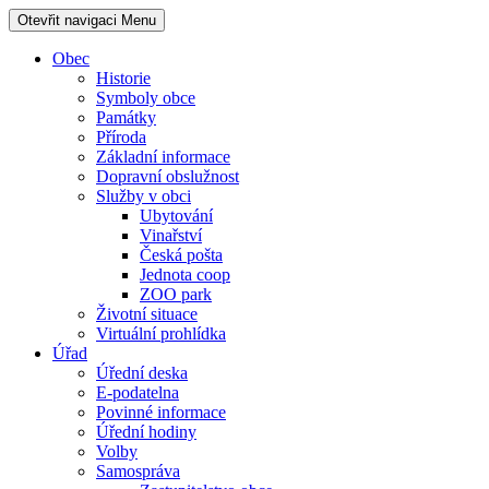
Otevřit navigaci
Menu
Obec
Historie
Symboly obce
Památky
Příroda
Základní informace
Dopravní obslužnost
Služby v obci
Ubytování
Vinařství
Česká pošta
Jednota coop
ZOO park
Životní situace
Virtuální prohlídka
Úřad
Úřední deska
E-podatelna
Povinné informace
Úřední hodiny
Volby
Samospráva