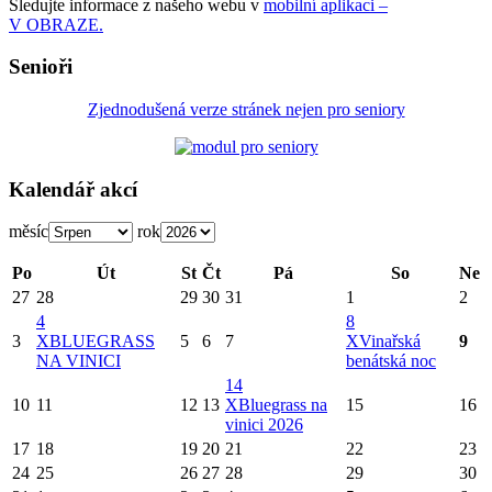
Sledujte informace z našeho webu v
mobilní aplikaci –
V OBRAZE.
Senioři
Zjednodušená verze stránek nejen pro seniory
Kalendář akcí
měsíc
rok
Po
Út
St
Čt
Pá
So
Ne
27
28
29
30
31
1
2
4
8
3
X
BLUEGRASS
5
6
7
X
Vinařská
9
NA VINICI
benátská noc
14
10
11
12
13
X
Bluegrass na
15
16
vinici 2026
17
18
19
20
21
22
23
24
25
26
27
28
29
30