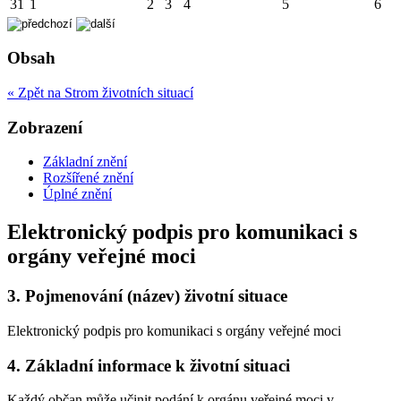
31
1
2
3
4
5
6
Obsah
« Zpět na Strom životních situací
Zobrazení
Základní znění
Rozšířené znění
Úplné znění
Elektronický podpis pro komunikaci s
orgány veřejné moci
3.
Pojmenování (název) životní situace
Elektronický podpis pro komunikaci s orgány veřejné moci
4.
Základní informace k životní situaci
Každý občan může učinit podání k orgánu veřejné moci v